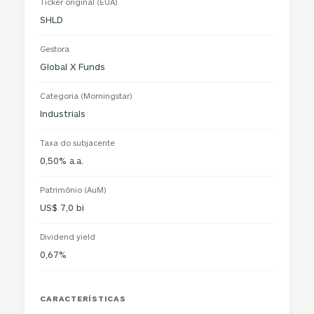
Ticker original (EUA)
SHLD
Gestora
Global X Funds
Categoria (Morningstar)
Industrials
Taxa do subjacente
0,50% a.a.
Patrimônio (AuM)
US$ 7,0 bi
Dividend yield
0,67%
CARACTERÍSTICAS