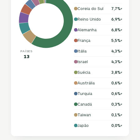
Coreia do Sul
7,7%
▾
Reino Unido
6,9%
▾
Alemanha
6,8%
▾
França
5,5%
▾
Itália
4,3%
PAÍSES
▾
13
Israel
4,3%
▾
Suécia
3,8%
▾
Austrália
0,6%
▾
Turquia
0,6%
▾
Canadá
0,3%
▾
Taiwan
0,1%
▾
Japão
0,0%
▾