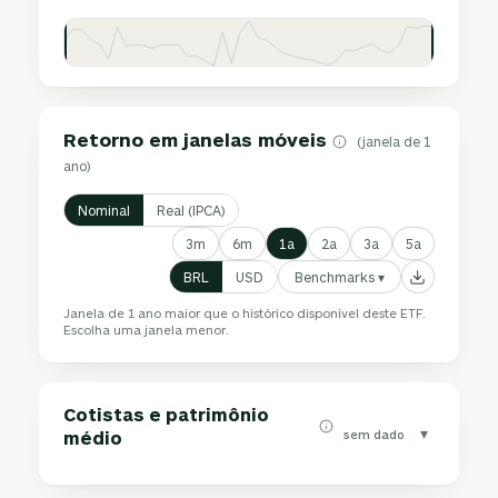
Retorno em janelas móveis
(janela de 1
ano)
Nominal
Real (IPCA)
3m
6m
1a
2a
3a
5a
Benchmarks ▾
BRL
USD
Janela de 1 ano maior que o histórico disponível deste ETF.
Escolha uma janela menor.
Cotistas e patrimônio
▾
sem dado
médio