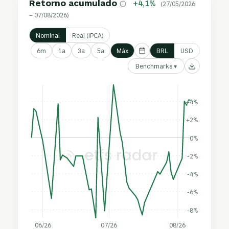
Retorno acumulado
+4,1%
(27/05/2026
– 07/08/2026)
Nominal
Real (IPCA)
6m
1a
3a
5a
Máx
BRL
USD
Benchmarks ▾
+4%
+2%
0%
-2%
-4%
-6%
-8%
06/26
07/26
08/26