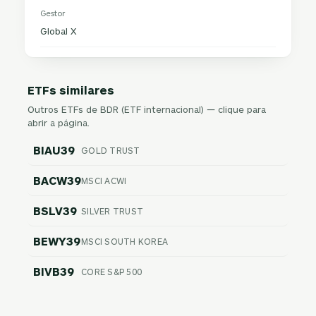
Gestor
Global X
ETFs similares
Outros ETFs de BDR (ETF internacional) — clique para
abrir a página.
BIAU39
GOLD TRUST
BACW39
MSCI ACWI
BSLV39
SILVER TRUST
BEWY39
MSCI SOUTH KOREA
BIVB39
CORE S&P 500