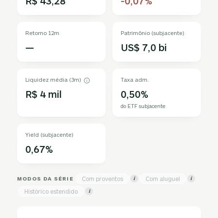
R$ 43,28
-0,07%
Retorno 12m
Patrimônio (subjacente)
—
US$ 7,0 bi
Liquidez média (3m)
Taxa adm.
R$ 4 mil
0,50%
do ETF subjacente
Yield (subjacente)
0,67%
MODOS DA SÉRIE
Com proventos
Com aluguel
i
i
Histórico estendido
i