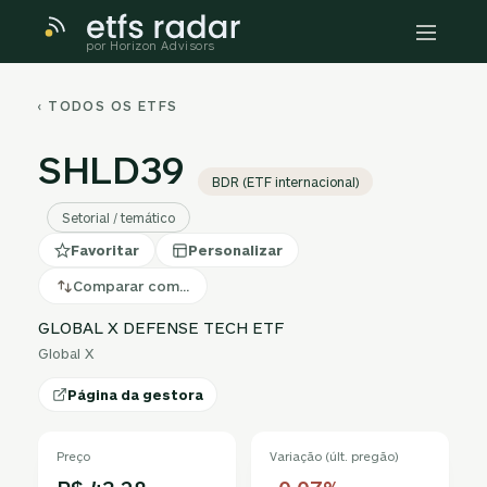
por Horizon Advisors
‹ TODOS OS ETFS
SHLD39
BDR (ETF internacional)
Setorial / temático
Favoritar
Personalizar
Comparar com…
GLOBAL X DEFENSE TECH ETF
Global X
Página da gestora
Preço
Variação (últ. pregão)