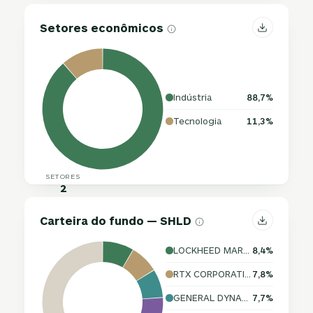
Setores econômicos
Indústria
88,7%
Tecnologia
11,3%
SETORES
2
Carteira do fundo — SHLD
LOCKHEED MARTIN CORPORATION
8,4%
RTX CORPORATION
7,8%
GENERAL DYNAMICS CORPORATION
7,7%