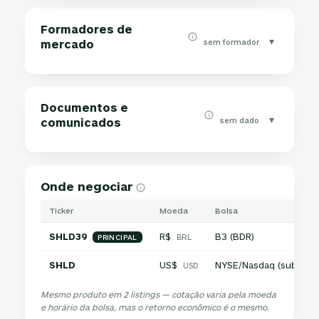
Formadores de
▾
sem formador
mercado
Documentos e
▾
sem dado
comunicados
Onde negociar
Ticker
Moeda
Bolsa
SHLD39
R$
B3 (BDR)
BRL
PRINCIPAL
SHLD
US$
NYSE/Nasdaq (subjacen
USD
Mesmo produto em 2 listings — cotação varia pela moeda
e horário da bolsa, mas o retorno econômico é o mesmo.