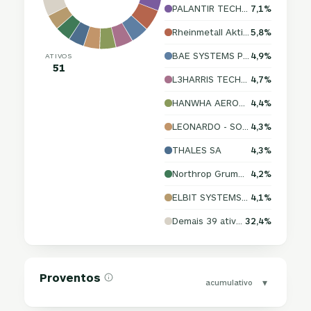
PALANTIR TECHNOLOGIES INC.
7,1%
Rheinmetall Aktiengesellschaft
5,8%
BAE SYSTEMS PLC
4,9%
ATIVOS
51
L3HARRIS TECHNOLOGIES, INC.
4,7%
HANWHA AEROSPACE CO., LTD.
4,4%
LEONARDO - SOCIETA PER AZIONI
4,3%
THALES SA
4,3%
Northrop Grumman Corporation
4,2%
ELBIT SYSTEMS LTD
4,1%
Demais 39 ativos
32,4%
Proventos
▾
acumulativo