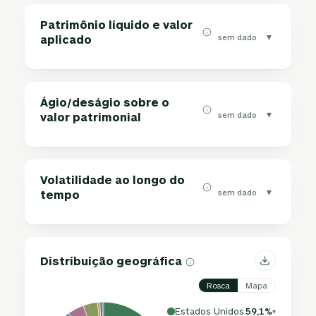
Patrimônio líquido e valor
▾
sem dado
aplicado
Ágio/deságio sobre o
▾
sem dado
valor patrimonial
Volatilidade ao longo do
▾
sem dado
tempo
Distribuição geográfica
Rosca
Mapa
Estados Unidos
59,1%
▾