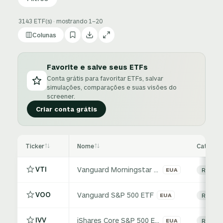
3143 ETF(s) · mostrando 1–20
Colunas
Favorite e salve seus ETFs
Conta grátis para favoritar ETFs, salvar
simulações, comparações e suas visões do
screener.
Criar conta grátis
Ticker
Nome
Categori
VTI
Vanguard Morningstar Total Stock Market ETF
EUA
Renda v
VOO
Vanguard S&P 500 ETF
EUA
Renda v
IVV
iShares Core S&P 500 ETF
EUA
Renda v