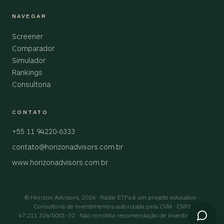
NAVEGAR
Screener
Comparador
Simulador
Rankings
Consultoria
CONTATO
+55 11 94220-6333
contato@horizonadvisors.com.br
www.horizonadvisors.com.br
© Horizon Advisors, 2026 · Radar ETFs é um projeto educativo ·
Consultoria de Investimentos autorizada pela CVM · CNPJ
47.211.324/0001-32 · Não constitui recomendação de investimento.