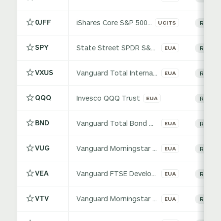
0JFF
iShares Core S&P 500 ETF
UCITS
Renda v
SPY
State Street SPDR S&P 500 ETF Trust
EUA
Renda v
VXUS
Vanguard Total International Stock Index Fund ETF Shares
EUA
Renda v
QQQ
Invesco QQQ Trust
EUA
Renda v
BND
Vanguard Total Bond Market Index Fund
EUA
Renda f
VUG
Vanguard Morningstar Growth ETF
EUA
Renda v
VEA
Vanguard FTSE Developed Markets Index Fund ETF Shares
EUA
Renda v
VTV
Vanguard Morningstar Value ETF
EUA
Renda v