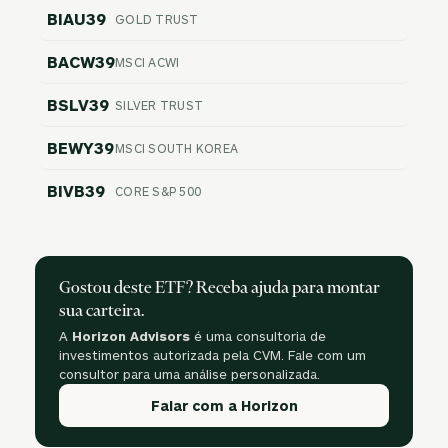
BIAU39
GOLD TRUST
BACW39
MSCI ACWI
BSLV39
SILVER TRUST
BEWY39
MSCI SOUTH KOREA
BIVB39
CORE S&P 500
Gostou deste ETF? Receba ajuda para montar
sua carteira.
A
Horizon Advisors
é uma consultoria de
investimentos autorizada pela CVM. Fale com um
consultor para uma análise personalizada.
Falar com a Horizon