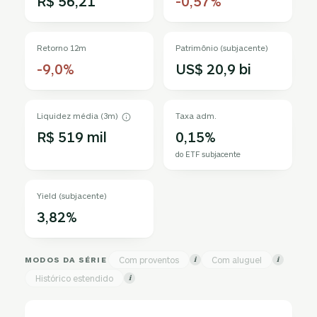
R$ 56,21
-0,57%
Retorno 12m
Patrimônio (subjacente)
-9,0%
US$ 20,9 bi
Liquidez média (3m)
Taxa adm.
R$ 519 mil
0,15%
do ETF subjacente
Yield (subjacente)
3,82%
MODOS DA SÉRIE
Com proventos
Com aluguel
i
i
Histórico estendido
i