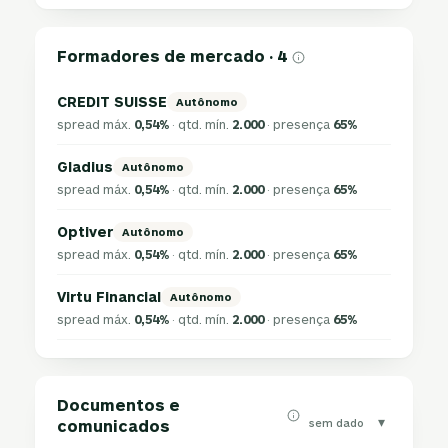
Formadores de mercado · 4
CREDIT SUISSE
Autônomo
spread máx.
0,54%
· qtd. mín.
2.000
· presença
65%
Gladius
Autônomo
spread máx.
0,54%
· qtd. mín.
2.000
· presença
65%
Optiver
Autônomo
spread máx.
0,54%
· qtd. mín.
2.000
· presença
65%
Virtu Financial
Autônomo
spread máx.
0,54%
· qtd. mín.
2.000
· presença
65%
Documentos e
▾
sem dado
comunicados