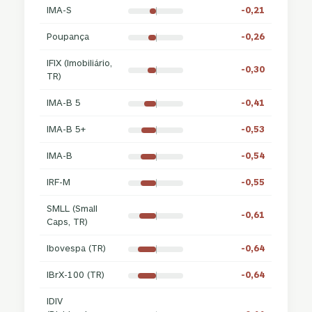
IMA-S
-0,21
Poupança
-0,26
IFIX (Imobiliário,
-0,30
TR)
IMA-B 5
-0,41
IMA-B 5+
-0,53
IMA-B
-0,54
IRF-M
-0,55
SMLL (Small
-0,61
Caps, TR)
Ibovespa (TR)
-0,64
IBrX-100 (TR)
-0,64
IDIV