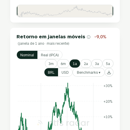
Retorno em janelas móveis
-9,0%
(janela de 1 ano · mais recente)
Nominal
Real (IPCA)
3m
6m
1a
2a
3a
5a
Benchmarks ▾
BRL
USD
+30%
+20%
+10%