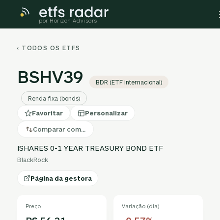
por Horizon Advisors
‹ TODOS OS ETFS
BSHV39
BDR (ETF internacional)
Renda fixa (bonds)
Favoritar
Personalizar
Comparar com…
ISHARES 0-1 YEAR TREASURY BOND ETF
BlackRock
Página da gestora
Preço
Variação (dia)