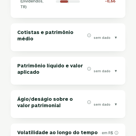
(Dividendos,
-0,66
TR)
Cotistas e patrimônio
▾
sem dado
médio
Patrimônio líquido e valor
▾
sem dado
aplicado
Ágio/deságio sobre o
▾
sem dado
valor patrimonial
Volatilidade ao longo do tempo
· em R$