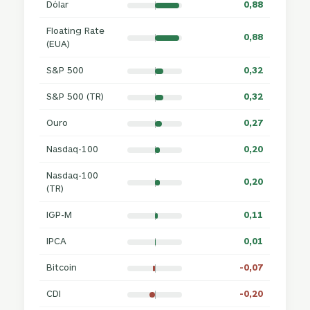
Dólar
0,88
Floating Rate
0,88
(EUA)
S&P 500
0,32
S&P 500 (TR)
0,32
Ouro
0,27
Nasdaq-100
0,20
Nasdaq-100
0,20
(TR)
IGP-M
0,11
IPCA
0,01
Bitcoin
-0,07
CDI
-0,20