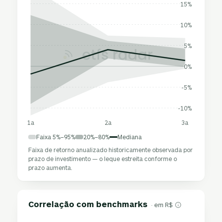
15%
10%
5%
0%
-5%
-10%
1a
2a
3a
Faixa 5%–95%
20%–80%
Mediana
Faixa de retorno anualizado historicamente observada por
prazo de investimento — o leque estreita conforme o
prazo aumenta.
Correlação com benchmarks
· em R$