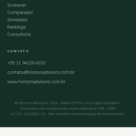
Screener
Comparador
Simulador
Rankings
Consultoria
CONTATO
+55 11 94220-6333
contato@horizonadvisors.com.br
www.horizonadvisors.com.br
© Horizon Advisors, 2026 · Radar ETFs é um projeto educativo ·
Consultoria de Investimentos autorizada pela CVM · CNPJ
47.211.324/0001-32 · Não constitui recomendação de investimento.