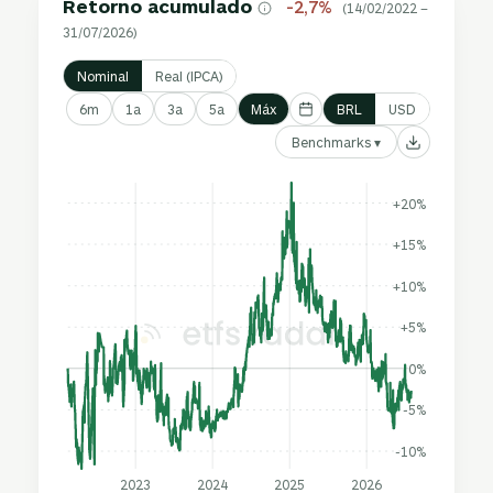
Retorno acumulado
-2,7%
(14/02/2022 –
31/07/2026)
Nominal
Real (IPCA)
6m
1a
3a
5a
Máx
BRL
USD
Benchmarks ▾
+20%
+15%
+10%
+5%
0%
-5%
-10%
2023
2024
2025
2026