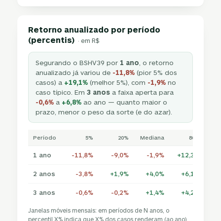
Retorno anualizado por período
(percentis)
· em R$
Segurando o BSHV39 por
1 ano
, o retorno
anualizado já variou de
-11,8%
(pior 5% dos
casos) a
+19,1%
(melhor 5%), com
-1,9%
no
caso típico. Em
3 anos
a faixa aperta para
-0,6%
a
+6,8%
ao ano — quanto maior o
prazo, menor o peso da sorte (e do azar).
Período
5%
20%
Mediana
80%
1 ano
-11,8%
-9,0%
-1,9%
+12,3%
+1
2 anos
-3,8%
+1,9%
+4,0%
+6,1%
+
3 anos
-0,6%
-0,2%
+1,4%
+4,2%
+
Janelas móveis mensais: em períodos de N anos, o
percentil X% indica que X% dos casos renderam (ao ano)