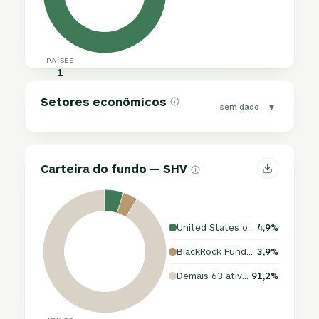
PAÍSES
1
Setores econômicos
▾
sem dado
Carteira do fundo — SHV
United States of America
4,9%
BlackRock Funds III
3,9%
Demais 63 ativos
91,2%