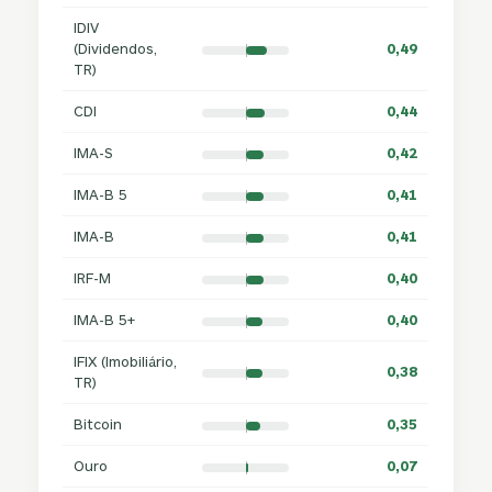
IDIV
(Dividendos,
0,49
TR)
CDI
0,44
IMA-S
0,42
IMA-B 5
0,41
IMA-B
0,41
IRF-M
0,40
IMA-B 5+
0,40
IFIX (Imobiliário,
0,38
TR)
Bitcoin
0,35
Ouro
0,07