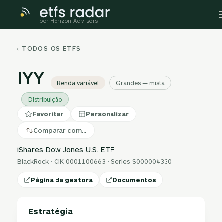
por Horizon Advisors
‹ TODOS OS ETFS
IYY
Renda variável
Grandes — mista
Distribuição
Favoritar
Personalizar
Comparar com…
iShares Dow Jones U.S. ETF
BlackRock · CIK 0001100663 · Series S000004330
Página da gestora
Documentos
Estratégia