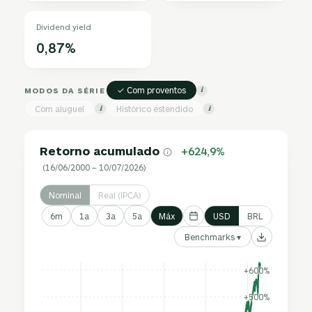
Dividend yield
0,87%
✓ Com proventos
MODOS DA SÉRIE
i
Com aluguel
Histórico estendido
i
i
Retorno acumulado
+624,9%
(16/06/2000 – 10/07/2026)
Nominal
Real (IPCA)
6m
1a
3a
5a
Máx
USD
BRL
Benchmarks ▾
+600%
+500%