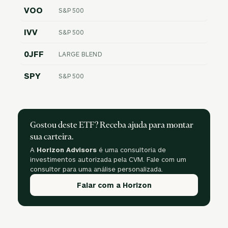
VOO
S&P 500
IVV
S&P 500
0JFF
LARGE BLEND
SPY
S&P 500
Gostou deste ETF? Receba ajuda para montar
sua carteira.
A
Horizon Advisors
é uma consultoria de
investimentos autorizada pela CVM. Fale com um
consultor para uma análise personalizada.
Falar com a Horizon