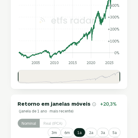
+400%
+300%
+200%
+100%
0%
2005
2010
2015
2020
2025
Retorno em janelas móveis
+20,3%
(janela de 1 ano · mais recente)
Nominal
Real (IPCA)
3m
6m
1a
2a
3a
5a