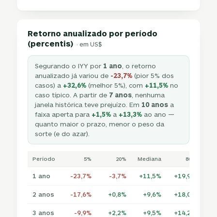
Retorno anualizado por período
(percentis)
· em US$
Segurando o IYY por
1 ano
, o retorno
anualizado já variou de
-23,7%
(pior 5% dos
casos) a
+32,6%
(melhor 5%), com
+11,5%
no
caso típico. A partir de
7 anos
, nenhuma
janela histórica teve prejuízo. Em
10 anos
a
faixa aperta para
+1,5%
a
+13,3%
ao ano —
quanto maior o prazo, menor o peso da
sorte (e do azar).
Período
5%
20%
Mediana
80%
1 ano
-23,7%
-3,7%
+11,5%
+19,9%
+3
2 anos
-17,6%
+0,8%
+9,6%
+18,0%
+2
3 anos
-9,9%
+2,2%
+9,5%
+14,2%
+1