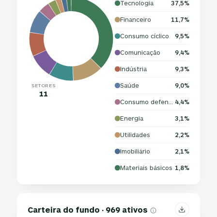
Tecnologia
37,5%
Financeiro
11,7%
Consumo cíclico
9,5%
Comunicação
9,4%
Indústria
9,3%
Saúde
9,0%
SETORES
11
Consumo defensivo
4,4%
Energia
3,1%
Utilidades
2,2%
Imobiliário
2,1%
Materiais básicos
1,8%
Carteira do fundo · 969 ativos