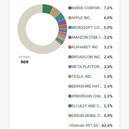
NVIDIA CORPORATION
7,3%
APPLE INC.
6,0%
MICROSOFT CORPORATION
5,0%
AMAZON.COM, INC.
3,6%
ALPHABET INC.
3,1%
BROADCOM INC.
2,4%
ATIVOS
969
META PLATFORMS, INC.
2,4%
TESLA, INC.
1,9%
BERKSHIRE HATHAWAY INC.
1,4%
JPMORGAN CHASE & CO.
1,3%
ELI LILLY AND COMPANY
1,3%
EXXON MOBIL CORPORATION
0,9%
Demais 957 ativos
63,4%