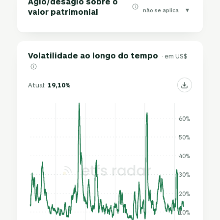
Ágio/deságio sobre o
▾
não se aplica
valor patrimonial
Volatilidade ao longo do tempo
· em US$
Atual:
19,10%
60%
50%
40%
30%
20%
10%