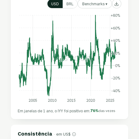
Benchmarks ▾
USD
BRL
+80%
+60%
+40%
+20%
0%
-20%
-40%
2005
2010
2015
2020
2025
76%
Em janelas de 1 ano, o IYY foi positivo em:
das vezes
Consistência
· em US$