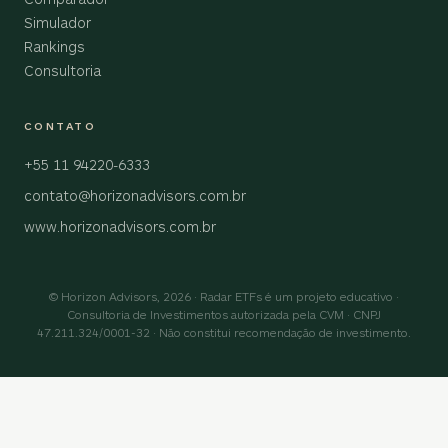
Simulador
Rankings
Consultoria
CONTATO
+55 11 94220-6333
contato@horizonadvisors.com.br
www.horizonadvisors.com.br
© Horizon Advisors, 2026 · Radar ETFs é um projeto educativo ·
Consultoria de Investimentos autorizada pela CVM · CNPJ
47.211.324/0001-32 · Não constitui recomendação de investimento.