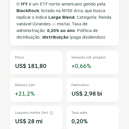
O
IYY
é um ETF norte-americano gerido pela
BlackRock
, listado na NYSE Arca, que busca
replicar o índice
Large Blend
. Categoria: Renda
variável (Grandes — mista). Taxa de
administração:
0,20% ao ano
. Política de
distribuição:
distribuição
(paga dividendos).
Preço
Variação (últ. pregão)
US$ 181,80
+0,66%
Retorno 12m
Patrimônio
+21,2%
US$ 2,98 bi
Liquidez média (3m)
Taxa adm.
US$ 28 mi
0,20%