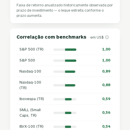
Faixa de retorno anualizado historicamente observada por
prazo de investimento — o leque estreita conforme o
prazo aumenta.
Correlação com benchmarks
· em US$
S&P 500 (TR)
1,00
S&P 500
1,00
Nasdaq-100
0,89
Nasdaq-100
0,88
(TR)
Ibovespa (TR)
0,59
SMLL (Small
0,56
Caps, TR)
IBrX-100 (TR)
0,54