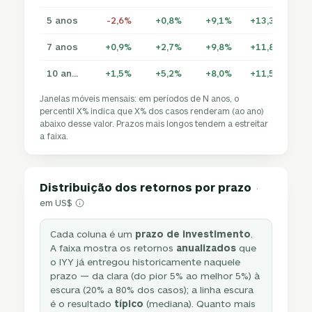
5 anos
-2,6%
+0,8%
+9,1%
+13,3%
+1
7 anos
+0,9%
+2,7%
+9,8%
+11,8%
+1
10 anos
+1,5%
+5,2%
+8,0%
+11,5%
+1
Janelas móveis mensais: em períodos de N anos, o
percentil X% indica que X% dos casos renderam (ao ano)
abaixo desse valor. Prazos mais longos tendem a estreitar
a faixa.
Distribuição dos retornos por prazo
·
em US$
Cada coluna é um
prazo de investimento
.
A faixa mostra os retornos
anualizados
que
o IYY já entregou historicamente naquele
prazo — da clara (do pior 5% ao melhor 5%) à
escura (20% a 80% dos casos); a linha escura
é o resultado
típico
(mediana). Quanto mais