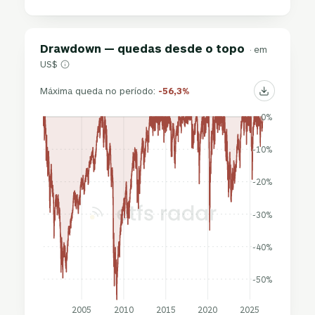
Drawdown — quedas desde o topo
· em
US$
Máxima queda no período:
-56,3%
0%
-10%
-20%
-30%
-40%
-50%
2005
2010
2015
2020
2025