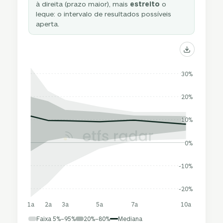
à direita (prazo maior), mais
estreito
o
leque: o intervalo de resultados possíveis
aperta.
30%
20%
10%
0%
-10%
-20%
1a
2a
3a
5a
7a
10a
Faixa 5%–95%
20%–80%
Mediana