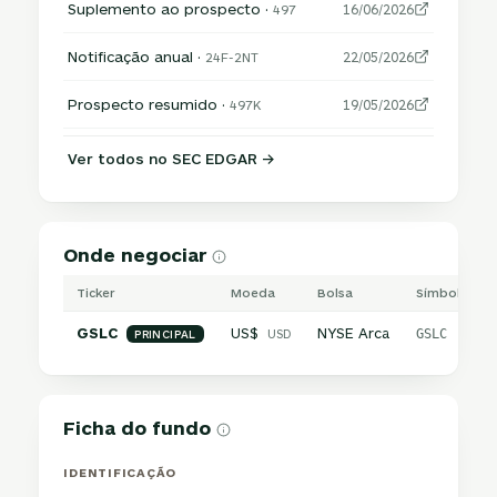
Suplemento ao prospecto ·
497
16/06/2026
Notificação anual ·
24F-2NT
22/05/2026
Prospecto resumido ·
497K
19/05/2026
Ver todos no SEC EDGAR →
Onde negociar
Ticker
Moeda
Bolsa
Símbolo inte
GSLC
US$
NYSE Arca
USD
GSLC
PRINCIPAL
Ficha do fundo
IDENTIFICAÇÃO