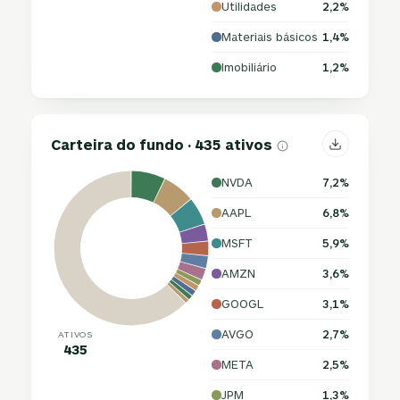
Utilidades
2,2%
Materiais básicos
1,4%
Imobiliário
1,2%
Carteira do fundo · 435 ativos
NVDA
7,2%
AAPL
6,8%
MSFT
5,9%
AMZN
3,6%
GOOGL
3,1%
AVGO
2,7%
ATIVOS
435
META
2,5%
JPM
1,3%