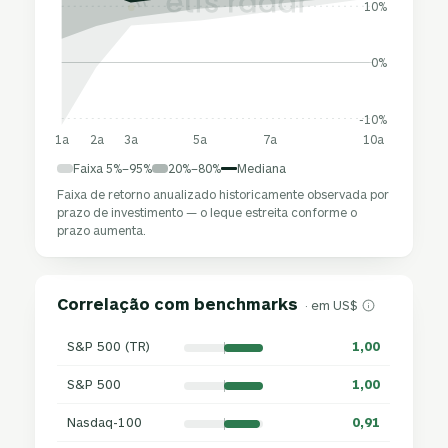
10%
0%
-10%
1a
2a
3a
5a
7a
10a
Faixa 5%–95%
20%–80%
Mediana
Faixa de retorno anualizado historicamente observada por
prazo de investimento — o leque estreita conforme o
prazo aumenta.
Correlação com benchmarks
· em US$
S&P 500 (TR)
1,00
S&P 500
1,00
Nasdaq-100
0,91