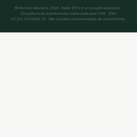
© Horizon Advisors, 2026 · Radar ETFs é um projeto educativo ·
Consultoria de Investimentos autorizada pela CVM · CNPJ
47.211.324/0001-32 · Não constitui recomendação de investimento.