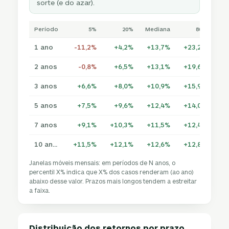
sorte (e do azar).
Período
5%
20%
Mediana
80%
1 ano
-11,2%
+4,2%
+13,7%
+23,2%
+3
2 anos
-0,8%
+6,5%
+13,1%
+19,6%
+2
3 anos
+6,6%
+8,0%
+10,9%
+15,9%
+1
5 anos
+7,5%
+9,6%
+12,4%
+14,0%
+1
7 anos
+9,1%
+10,3%
+11,5%
+12,4%
+1
10 anos
+11,5%
+12,1%
+12,6%
+12,8%
+1
Janelas móveis mensais: em períodos de N anos, o
percentil X% indica que X% dos casos renderam (ao ano)
abaixo desse valor. Prazos mais longos tendem a estreitar
a faixa.
Distribuição dos retornos por prazo
·