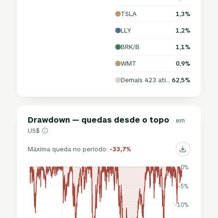
TSLA
1,3%
LLY
1,2%
BRK/B
1,1%
WMT
0,9%
Demais 423 ativos
62,5%
Drawdown — quedas desde o topo
· em
US$
Máxima queda no período:
-33,7%
0%
-5%
-10%