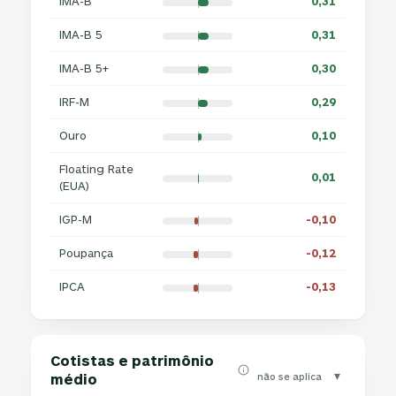
IMA-B
0,31
IMA-B 5
0,31
IMA-B 5+
0,30
IRF-M
0,29
Ouro
0,10
Floating Rate
0,01
(EUA)
IGP-M
-0,10
Poupança
-0,12
IPCA
-0,13
Cotistas e patrimônio
▾
não se aplica
médio