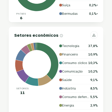
Suíça
0,2%
▾
Bermudas
0,1%
PAÍSES
▾
6
Setores econômicos
Tecnologia
37,8%
Financeiro
10,9%
Consumo cíclico
10,3%
Comunicação
10,2%
Saúde
9,1%
Indústria
8,5%
SETORES
11
Consumo defensivo
5,5%
Energia
2,9%