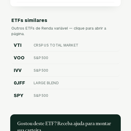
ETFs similares
Outros ETFs de Renda variável — clique para abrir a
página.
VTI
CRSP US TOTAL MARKET
VOO
S&P 500
IVV
S&P 500
0JFF
LARGE BLEND
SPY
S&P 500
Gostou deste ETF? Receba ajuda para montar
sua carteira.