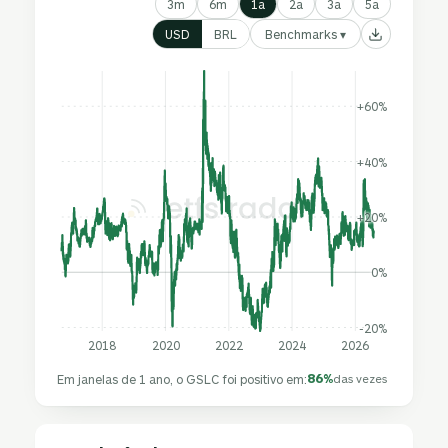
3m
6m
1a
2a
3a
5a
Benchmarks ▾
USD
BRL
+60%
+40%
+20%
0%
-20%
2018
2020
2022
2024
2026
86%
Em janelas de 1 ano, o GSLC foi positivo em:
das vezes