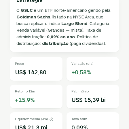
O
GSLC
é um ETF norte-americano gerido pela
Goldman Sachs
, listado na NYSE Arca, que
busca replicar o índice
Large Blend
. Categoria:
Renda variável (Grandes — mista). Taxa de
administração:
0,09% ao ano
. Política de
distribuição:
distribuição
(paga dividendos).
Preço
Variação (dia)
US$ 142,80
+0,58%
Retorno 12m
Patrimônio
+15,9%
US$ 15,39 bi
Liquidez média (3m)
Taxa adm.
US$ 21,3 mi
0,09%