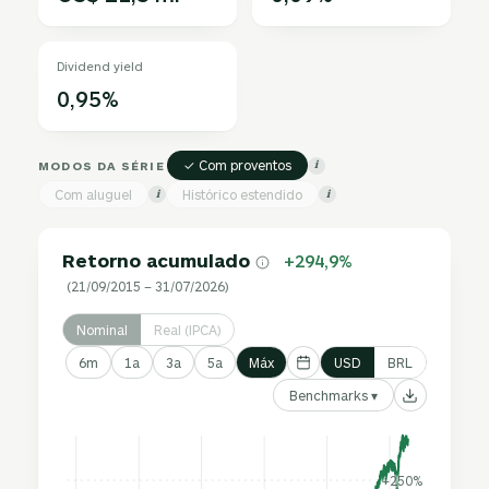
Dividend yield
0,95%
✓ Com proventos
MODOS DA SÉRIE
i
Com aluguel
Histórico estendido
i
i
Retorno acumulado
+294,9%
(21/09/2015 – 31/07/2026)
Nominal
Real (IPCA)
6m
1a
3a
5a
Máx
USD
BRL
Benchmarks ▾
+250%