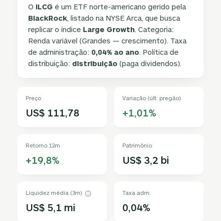
O
ILCG
é um ETF norte-americano gerido pela
BlackRock
, listado na NYSE Arca, que busca
replicar o índice
Large Growth
. Categoria:
Renda variável (Grandes — crescimento). Taxa
de administração:
0,04% ao ano
. Política de
distribuição:
distribuição
(paga dividendos).
Preço
Variação (últ. pregão)
US$ 111,78
+1,01%
Retorno 12m
Patrimônio
+19,8%
US$ 3,2 bi
Liquidez média (3m)
Taxa adm.
US$ 5,1 mi
0,04%