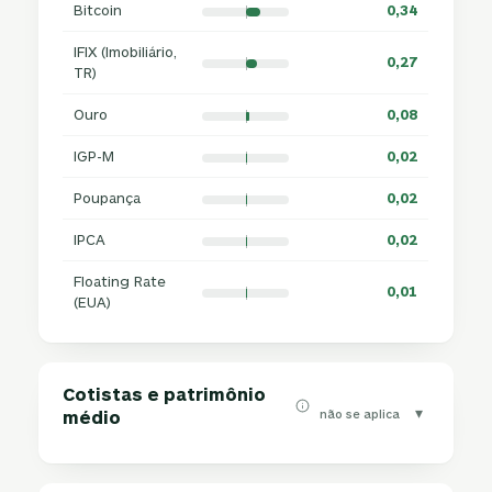
Bitcoin
0,34
IFIX (Imobiliário,
0,27
TR)
Ouro
0,08
IGP-M
0,02
Poupança
0,02
IPCA
0,02
Floating Rate
0,01
(EUA)
Cotistas e patrimônio
▾
não se aplica
médio