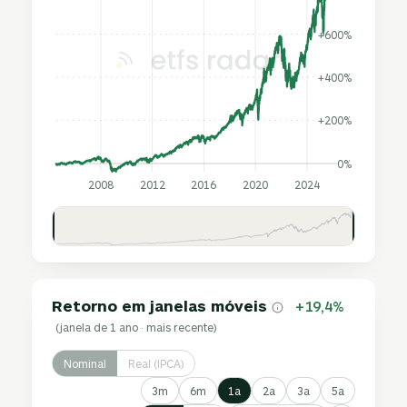
+600%
+400%
+200%
0%
2008
2012
2016
2020
2024
Retorno em janelas móveis
+19,4%
(janela de 1 ano · mais recente)
Nominal
Real (IPCA)
3m
6m
1a
2a
3a
5a