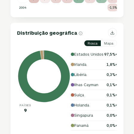
2004
-1,5%
0,6%
1
Distribuição geográfica
Rosca
Mapa
Estados Unidos
97,5%
▾
Irlanda
1,8%
▾
Libéria
0,3%
▾
Ilhas Cayman
0,1%
▾
Suíça
0,1%
▾
Holanda
0,1%
PAÍSES
▾
9
Singapura
0,0%
▾
Panamá
0,0%
▾