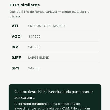
ETFs similares
Outros ETFs de Renda variável — clique para abrir a
página.
VTI
CRSP US TOTAL MARKET
VOO
S&P 500
IVV
S&P 500
0JFF
LARGE BLEND
SPY
S&P 500
Gostou deste ETF? Receba ajuda para montar
sua carteira.
A
Horizon Advisors
é uma consultoria de
investimentos autorizada pela CVM. Fale com um