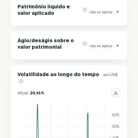
Patrimônio líquido e
▾
não se aplica
valor aplicado
Ágio/deságio sobre o
▾
não se aplica
valor patrimonial
Volatilidade ao longo do tempo
· em US$
Atual:
20,41%
60%
50%
40%