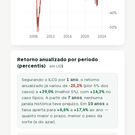
-40%
-50%
2008
2012
2016
2020
2024
Retorno anualizado por período
(percentis)
· em US$
Segurando o ILCG por
1 ano
, o retorno
anualizado já variou de
-25,2%
(pior 5% dos
casos) a
+39,0%
(melhor 5%), com
+14,3%
no
caso típico. A partir de
7 anos
, nenhuma
janela histórica teve prejuízo. Em
10 anos
a
faixa aperta para
+6,6%
a
+17,4%
ao ano —
quanto maior o prazo, menor o peso da
sorte (e do azar).