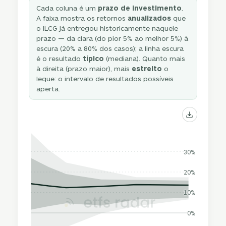
Cada coluna é um
prazo de investimento
.
A faixa mostra os retornos
anualizados
que
o ILCG já entregou historicamente naquele
prazo — da clara (do pior 5% ao melhor 5%) à
escura (20% a 80% dos casos); a linha escura
é o resultado
típico
(mediana). Quanto mais
à direita (prazo maior), mais
estreito
o
leque: o intervalo de resultados possíveis
aperta.
30%
20%
10%
0%