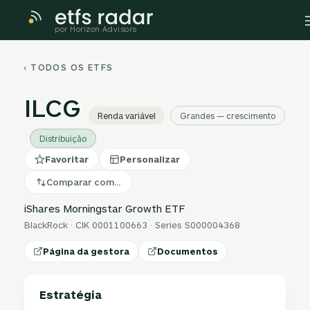
por Horizon Advisors
‹ TODOS OS ETFS
ILCG
Renda variável
Grandes — crescimento
Distribuição
Favoritar
Personalizar
Comparar com…
iShares Morningstar Growth ETF
BlackRock · CIK 0001100663 · Series S000004368
Página da gestora
Documentos
Estratégia