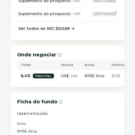
Suplemento ao prospecto ·
497
16/07/2026
Suplemento ao prospecto ·
497
10/07/2026
Ver todos no SEC EDGAR →
Onde negociar
Ticker
Moeda
Bolsa
Símbolo inter
ILCG
US$
NYSE Arca
USD
ILCG
PRINCIPAL
Ficha do fundo
IDENTIFICAÇÃO
Bolsa
NYSE Arca