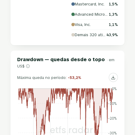
Mastercard, Inc.
1,5%
Advanced Micro Devices, Inc.
1,3%
Visa, Inc.
1,1%
Demais 320 ativos
43,9%
Drawdown — quedas desde o topo
· em
US$
Máxima queda no período:
-53,2%
0%
-10%
-20%
-30%