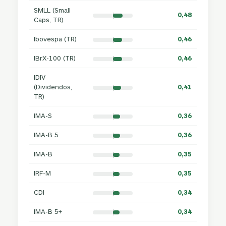
SMLL (Small
0,48
Caps, TR)
Ibovespa (TR)
0,46
IBrX-100 (TR)
0,46
IDIV
(Dividendos,
0,41
TR)
IMA-S
0,36
IMA-B 5
0,36
IMA-B
0,35
IRF-M
0,35
CDI
0,34
IMA-B 5+
0,34