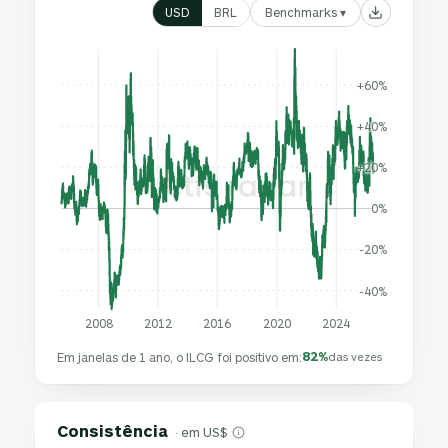
Benchmarks ▾
USD
BRL
+60%
+40%
+20%
0%
-20%
-40%
2008
2012
2016
2020
2024
82%
Em janelas de 1 ano, o ILCG foi positivo em:
das vezes
Consistência
· em US$