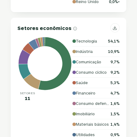
Reino Unido
0,0%
▾
Setores econômicos
Tecnologia
54,1%
Indústria
10,9%
Comunicação
9,7%
Consumo cíclico
9,2%
Saúde
5,3%
Financeiro
4,7%
SETORES
11
Consumo defensivo
1,6%
Imobiliário
1,5%
Materiais básicos
1,4%
Utilidades
0,9%