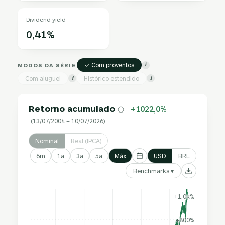
Dividend yield
0,41%
✓ Com proventos
MODOS DA SÉRIE
i
Com aluguel
Histórico estendido
i
i
Retorno acumulado
+1022,0%
(13/07/2004 – 10/07/2026)
Nominal
Real (IPCA)
6m
1a
3a
5a
Máx
USD
BRL
Benchmarks ▾
+1,0k%
+800%