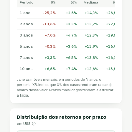
Período
5%
20%
Mediana
80%
1 ano
-25,2%
+1,6%
+14,3%
+26,8%
+3
2 anos
-13,8%
+3,3%
+13,2%
+22,4%
+3
3 anos
-7,0%
+4,7%
+12,3%
+19,0%
+2
5 anos
-0,3%
+3,6%
+12,9%
+16,4%
+2
7 anos
+3,3%
+6,5%
+13,8%
+16,1%
+1
10 anos
+6,6%
+7,4%
+13,6%
+15,8%
+1
Janelas móveis mensais: em períodos de N anos, o
percentil X% indica que X% dos casos renderam (ao ano)
abaixo desse valor. Prazos mais longos tendem a estreitar
a faixa.
Distribuição dos retornos por prazo
·
em US$