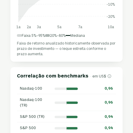
-10%
-20%
1a
2a
3a
5a
7a
10a
Faixa 5%–95%
20%–80%
Mediana
Faixa de retorno anualizado historicamente observada por
prazo de investimento — o leque estreita conforme o
prazo aumenta.
Correlação com benchmarks
· em US$
Nasdaq-100
0,96
Nasdaq-100
0,96
(TR)
S&P 500 (TR)
0,94
S&P 500
0,94