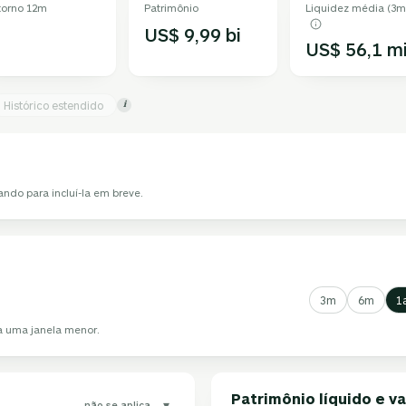
torno 12m
Patrimônio
Liquidez média (3m
US$ 9,99 bi
US$ 56,1 m
Histórico estendido
i
ando para incluí-la em breve.
3m
6m
1
ha uma janela menor.
Patrimônio líquido e va
▾
não se aplica