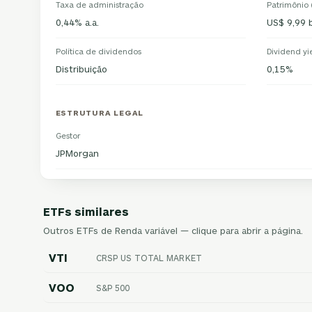
Taxa de administração
Patrimônio
0,44% a.a.
US$ 9,99 b
Política de dividendos
Dividend yi
Distribuição
0,15%
ESTRUTURA LEGAL
Gestor
JPMorgan
ETFs similares
Outros ETFs de Renda variável — clique para abrir a página.
VTI
CRSP US TOTAL MARKET
VOO
S&P 500