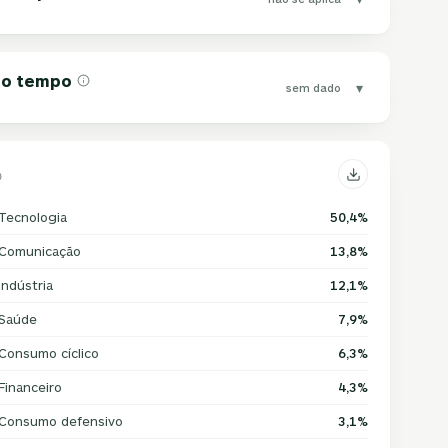
 do tempo
▾
sem dado
Tecnologia
50,4%
Comunicação
13,8%
Indústria
12,1%
Saúde
7,9%
Consumo cíclico
6,3%
Financeiro
4,3%
Consumo defensivo
3,1%