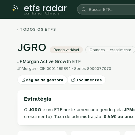
por Horizon Advisors
‹ TODOS OS ETFS
JGRO
Renda variável
Grandes — crescimento
JPMorgan Active Growth ETF
JPMorgan · CIK 0001485894 · Series S000077070
Página da gestora
Documentos
Estratégia
O
JGRO
é um ETF norte-americano gerido pela
JPM
crescimento). Taxa de administração:
0,44% ao ano
.