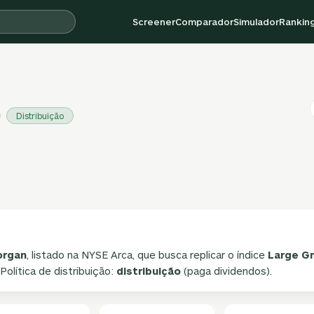
Screener
Comparador
Simulador
Rankin
Distribuição
organ
, listado na NYSE Arca, que busca replicar o índice
Large G
 Política de distribuição:
distribuição
(paga dividendos).