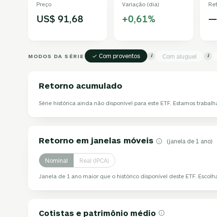
Preço
Variação (dia)
Re
US$ 91,68
+0,61%
—
✓ Com proventos
MODOS DA SÉRIE
Com aluguel
i
i
Retorno acumulado
Série histórica ainda não disponível para este ETF. Estamos trabalh
Retorno em janelas móveis
(janela de 1 ano)
Nominal
Real (IPCA)
Janela de 1 ano maior que o histórico disponível deste ETF. Escol
Cotistas e patrimônio médio