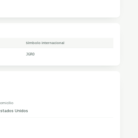
Símbolo internacional
JGRO
omicílio
Estados Unidos