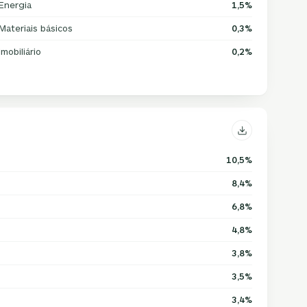
Energia
1,5%
Materiais básicos
0,3%
Imobiliário
0,2%
10,5%
8,4%
6,8%
4,8%
3,8%
3,5%
3,4%