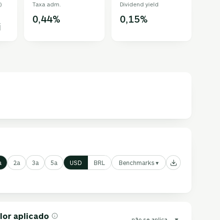
)
Taxa adm.
Dividend yield
0,44%
0,15%
i
Benchmarks ▾
a
2a
3a
5a
USD
BRL
lor aplicado
▾
não se aplica