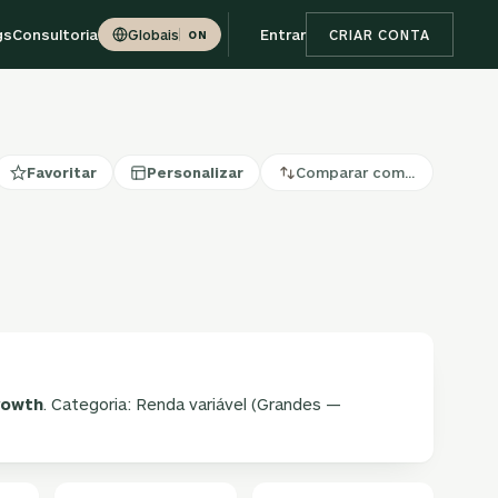
gs
Consultoria
Entrar
Globais
CRIAR CONTA
ON
Favoritar
Personalizar
Comparar com…
rowth
. Categoria: Renda variável (Grandes —