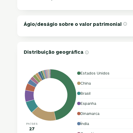
Ágio/deságio sobre o valor patrimonial
Distribuição geográfica
Estados Unidos
China
Brasil
Espanha
Dinamarca
Índia
PAÍSES
27