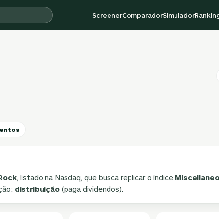
Screener
Comparador
Simulador
Rankin
entos
Rock
, listado na Nasdaq, que busca replicar o índice
Miscellane
ição:
distribuição
(paga dividendos).