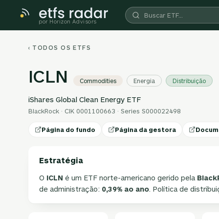
por Horizon Advisors
‹ TODOS OS ETFS
ICLN
Commodities
Energia
Distribuição
iShares Global Clean Energy ETF
BlackRock · CIK 0001100663 · Series S000022498
Página do fundo
Página da gestora
Docum
Estratégia
O
ICLN
é um ETF norte-americano gerido pela
Black
de administração:
0,39% ao ano
. Política de distribu