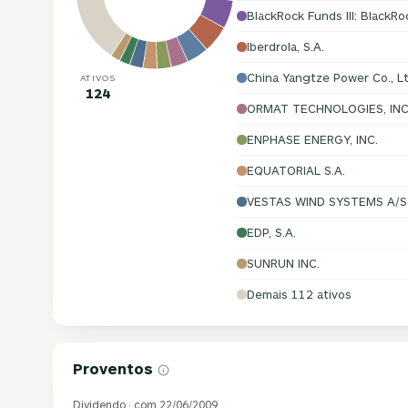
BlackRock Funds III: BlackR
Iberdrola, S.A.
China Yangtze Power Co., Lt
ATIVOS
124
ORMAT TECHNOLOGIES, INC
ENPHASE ENERGY, INC.
EQUATORIAL S.A.
VESTAS WIND SYSTEMS A/S
EDP, S.A.
SUNRUN INC.
Demais 112 ativos
Proventos
Dividendo · com 22/06/2009