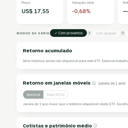
Preço
Variação (dia)
Re
US$ 17,55
-0,68%
—
✓ Com proventos
MODOS DA SÉRIE
Com aluguel
i
i
Retorno acumulado
Série histórica ainda não disponível para este ETF. Estamos trabalh
Retorno em janelas móveis
(janela de 1 ano)
Nominal
Real (IPCA)
Janela de 1 ano maior que o histórico disponível deste ETF. Escol
Cotistas e patrimônio médio