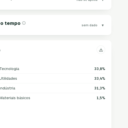
 do tempo
▾
sem dado
Tecnologia
33,8%
Utilidades
33,4%
Indústria
31,3%
Materiais básicos
1,5%