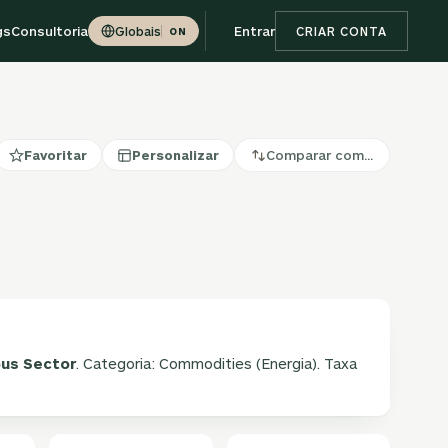
gs
Consultoria
Entrar
Globais
CRIAR CONTA
ON
Favoritar
Personalizar
Comparar com…
ous Sector
. Categoria: Commodities (Energia). Taxa