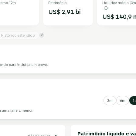
torno 12m
Patrimônio
Liquidez média (3m
US$ 2,91 bi
US$ 140,9 
Histórico estendido
i
ando para incluí-la em breve.
3m
6m
1
ha uma janela menor.
Patrimônio líquido e va
▾
não se aplica