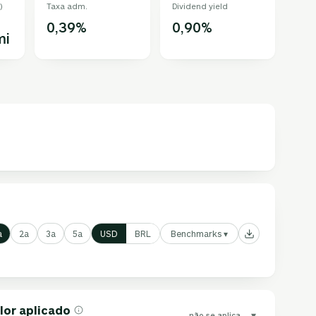
)
Taxa adm.
Dividend yield
0,39%
0,90%
mi
Benchmarks ▾
a
2a
3a
5a
USD
BRL
lor aplicado
▾
não se aplica