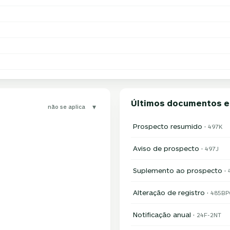
Últimos documentos 
▾
não se aplica
Prospecto resumido ·
497K
Aviso de prospecto ·
497J
Suplemento ao prospecto ·
Alteração de registro ·
485BP
Notificação anual ·
24F-2NT