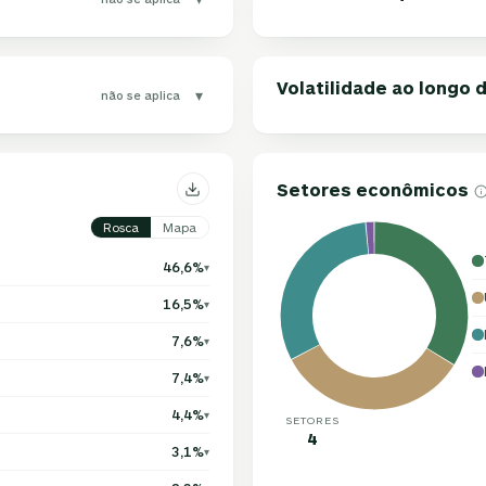
Volatilidade ao longo
▾
não se aplica
Setores econômicos
Rosca
Mapa
46,6%
▾
16,5%
▾
7,6%
▾
7,4%
▾
4,4%
▾
SETORES
4
3,1%
▾