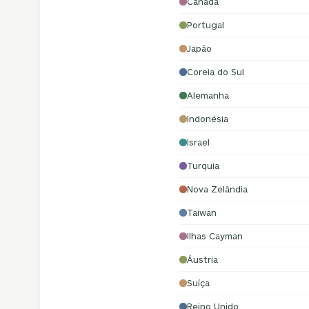
Canadá
Portugal
Japão
Coreia do Sul
Alemanha
Indonésia
Israel
Turquia
Nova Zelândia
Taiwan
Ilhas Cayman
Áustria
Suíça
Reino Unido