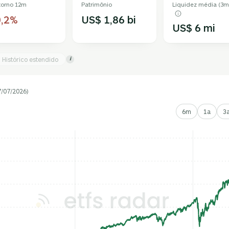
torno 12m
Patrimônio
Liquidez média (3m
0,2%
US$ 1,86 bi
US$ 6 mi
Histórico estendido
i
7/07/2026)
6m
1a
3