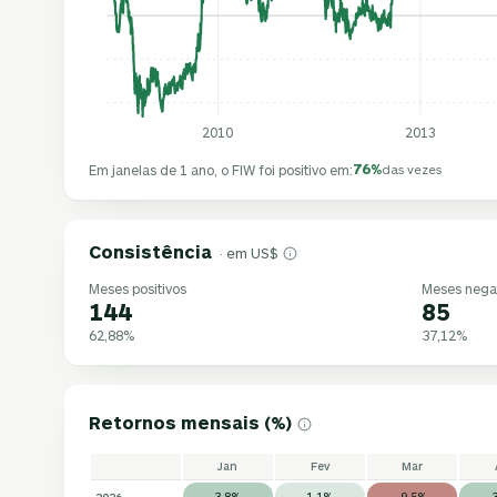
2010
2013
76%
Em janelas de 1 ano, o FIW foi positivo em:
das vezes
Consistência
· em US$
Meses positivos
Meses nega
144
85
62,88%
37,12%
Retornos mensais (%)
Jan
Fev
Mar
2026
3,8%
1,1%
-9,5%