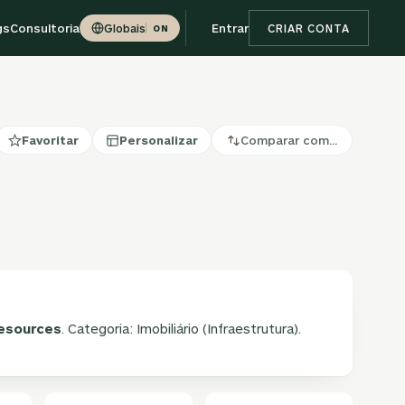
gs
Consultoria
Entrar
Globais
CRIAR CONTA
ON
Favoritar
Personalizar
Comparar com…
Resources
. Categoria: Imobiliário (Infraestrutura).