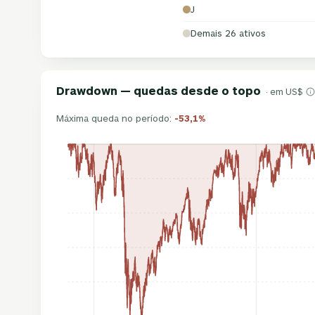
J
Demais 26 ativos
Drawdown — quedas desde o topo
· em US$
Máxima queda no período:
-53,1%