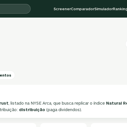
Screener
Comparador
Simulador
Rankin
entos
rust
, listado na NYSE Arca, que busca replicar o índice
Natural 
stribuição:
distribuição
(paga dividendos).