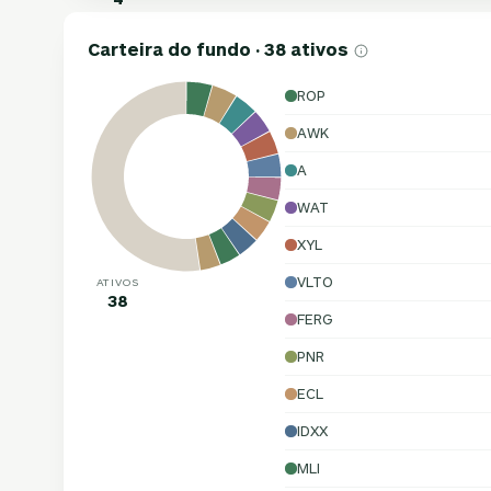
Carteira do fundo · 38 ativos
ROP
AWK
A
WAT
XYL
VLTO
ATIVOS
38
FERG
PNR
ECL
IDXX
MLI