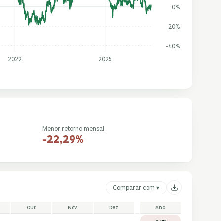
0%
-20%
-40%
2022
2025
Menor retorno mensal
-22,29%
Comparar com ▾
Out
Nov
Dez
Ano
-0,3%