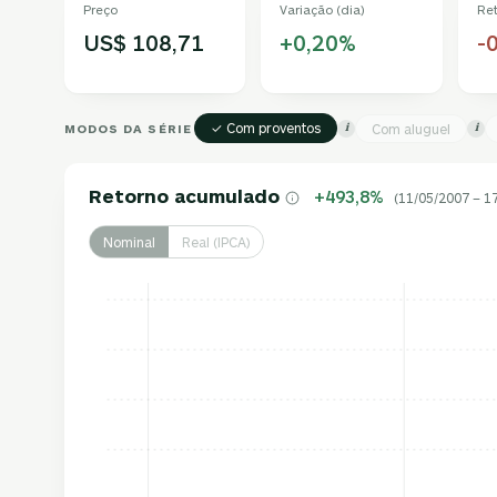
Preço
Variação (dia)
Re
US$ 108,71
+0,20%
-
✓ Com proventos
MODOS DA SÉRIE
Com aluguel
i
i
Retorno acumulado
+493,8%
(11/05/2007 – 1
Nominal
Real (IPCA)