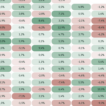
0,5%
4,4%
2,2%
0,5%
4,8%
-1,2%
2,9%
3,8%
-2,8%
7,1%
0,5%
1,6%
1,9%
-0,6%
8,6%
3,1%
-2,1%
-7,4%
9,0%
0,0%
-6,2%
12,9%
-3,5%
-8,4%
4,9%
1,2%
0,7%
4,7%
3,7%
-6,2%
0,0%
5,9%
0,1%
5,5%
2,7%
0,2%
3,0%
-5,1%
9,4%
0,7%
-0,1%
2,1%
0,9%
1,7%
0,0%
4,6%
1,3%
-0,2%
2,0%
-0,4%
1,1%
1,8%
-1,5%
5,6%
6,5%
-0,4%
0,1%
4,5%
1,3%
1,6%
0,7%
0,4%
-2,0%
-3,4%
-4,6%
-4,4%
3,1%
0,9%
2,6%
-7,4%
5,5%
-6,0%
3,7%
3,9%
-3,9%
6,4%
-2,9%
10,0%
1,9%
-7,1%
3,1%
1,4%
2,1%
4,9%
1,0%
-1,5%
-1,9%
-4,7%
-6,1%
-9,3%