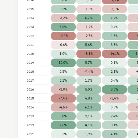
2025
3,5%
-1,6%
-3,1%
2024
-3,2%
6,7%
4,2%
-
2023
7,0%
-1,9%
0,4%
-
2022
-12,4%
-2,7%
4,3%
-
2021
-0,6%
5,6%
3,3%
2020
1,0%
-8,1%
-14,1%
1
2019
10,0%
5,7%
0,1%
2018
0,5%
-4,4%
2,1%
-
2017
3,1%
1,7%
0,4%
2016
-3,9%
5,0%
8,8%
2015
-7,4%
4,8%
-3,4%
2014
-4,6%
6,1%
0,5%
-
2013
5,8%
2,1%
2,4%
-
2012
7,6%
4,1%
3,1%
-
2011
0,3%
1,9%
4,1%