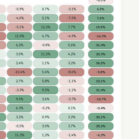
-0,9%
0,7%
-3,1%
6,5%
-4,0%
5,1%
-7,5%
7,6%
-5,1%
12,2%
7,7%
19,5%
11,0%
4,7%
-4,9%
-16,3%
6,2%
-0,8%
5,6%
31,4%
3,0%
11,2%
4,2%
20,3%
2,4%
1,1%
3,2%
36,5%
-10,4%
5,4%
-8,6%
-9,8%
2,7%
5,8%
-1,1%
23,1%
-3,3%
9,5%
-1,1%
31,4%
9,5%
3,6%
-3,7%
-10,7%
6,3%
-0,2%
0,1%
-0,4%
3,2%
0,9%
3,2%
30,1%
-0,5%
3,0%
3,7%
25,3%
11,3%
1,2%
-1,4%
-6,3%