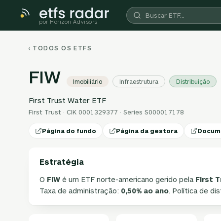
por Horizon Advisors
‹ TODOS OS ETFS
FIW
Imobiliário
Infraestrutura
Distribuição
First Trust Water ETF
First Trust · CIK 0001329377 · Series S000017178
Página do fundo
Página da gestora
Docum
Estratégia
O
FIW
é um ETF norte-americano gerido pela
First T
Taxa de administração:
0,50% ao ano
. Política de di