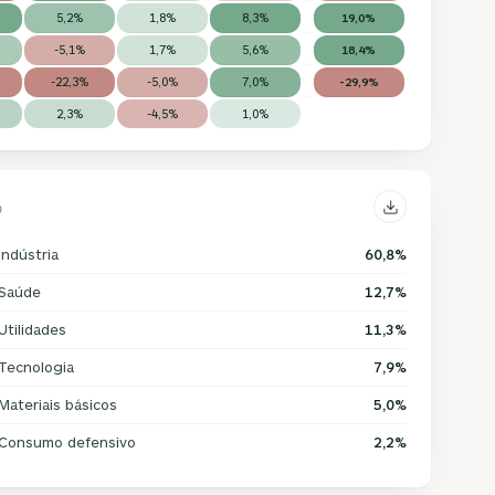
5,2%
1,8%
8,3%
19,0%
-5,1%
1,7%
5,6%
18,4%
-22,3%
-5,0%
7,0%
-29,9%
2,3%
-4,5%
1,0%
Indústria
60,8%
Saúde
12,7%
Utilidades
11,3%
Tecnologia
7,9%
Materiais básicos
5,0%
Consumo defensivo
2,2%