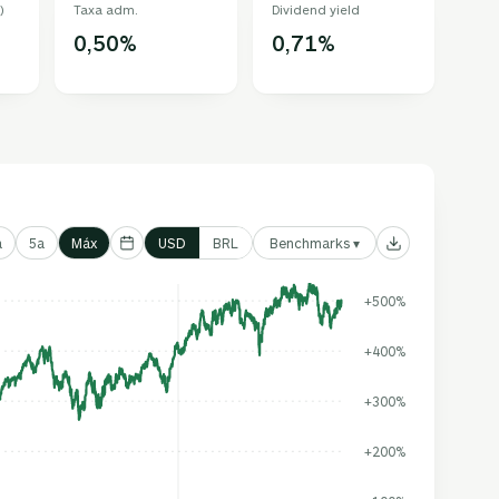
)
Taxa adm.
Dividend yield
0,50%
0,71%
Benchmarks ▾
a
5a
Máx
USD
BRL
+500%
+400%
+300%
+200%