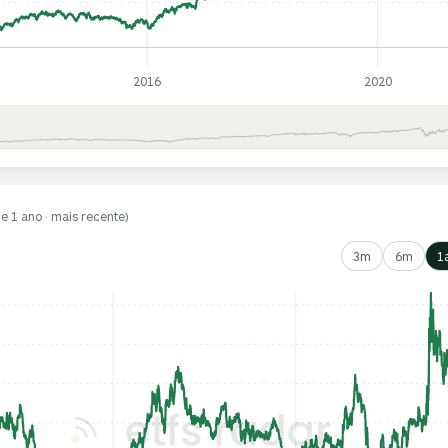
2016
2020
de 1 ano · mais recente)
3m
6m
1