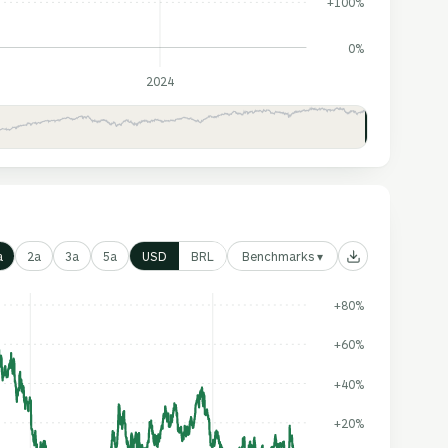
+100%
0%
2024
Benchmarks ▾
a
2a
3a
5a
USD
BRL
+80%
+60%
+40%
+20%