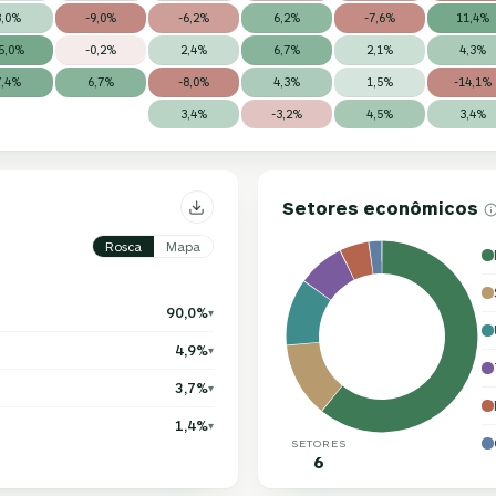
3,0%
-9,0%
-6,2%
6,2%
-7,6%
11,4%
5,0%
-0,2%
2,4%
6,7%
2,1%
4,3%
7,4%
6,7%
-8,0%
4,3%
1,5%
-14,1%
3,4%
-3,2%
4,5%
3,4%
Setores econômicos
Rosca
Mapa
90,0%
▾
4,9%
▾
3,7%
▾
1,4%
▾
SETORES
6