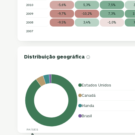
2010
-5,6%
5,3%
7,5%
2009
-9,7%
-10,2%
7,3%
1
2008
-9,5%
3,4%
-1,0%
2007
Distribuição geográfica
Estados Unidos
Canadá
Irlanda
Brasil
PAÍSES
4