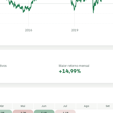
2016
2019
tivos
Maior retorno mensal
+14,99%
Abr
Mai
Jun
Jul
Ago
Set
3,9%
-3,2%
5,6%
-1,1%