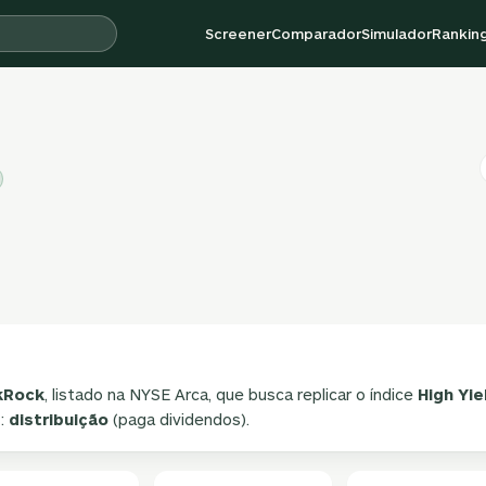
Screener
Comparador
Simulador
Rankin
kRock
, listado na NYSE Arca, que busca replicar o índice
High Yie
o:
distribuição
(paga dividendos).