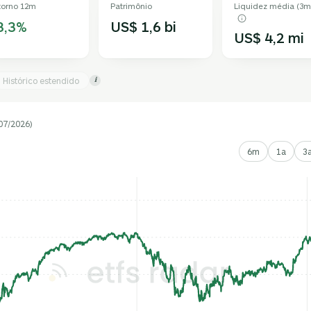
torno 12m
Patrimônio
Liquidez média (3m
3,3%
US$ 1,6 bi
US$ 4,2 mi
Histórico estendido
i
07/2026)
6m
1a
3