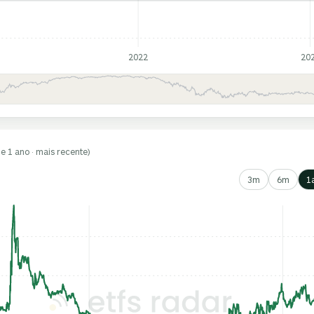
2022
20
de 1 ano · mais recente)
3m
6m
1