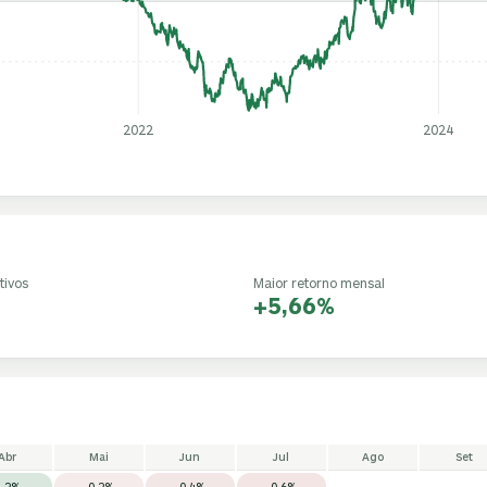
2022
2024
tivos
Maior retorno mensal
+5,66%
Abr
Mai
Jun
Jul
Ago
Set
1,2%
-0,2%
-0,4%
-0,6%