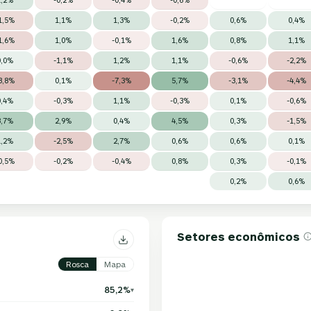
1,5%
1,1%
1,3%
-0,2%
0,6%
0,4%
1,6%
1,0%
-0,1%
1,6%
0,8%
1,1%
0,0%
-1,1%
1,2%
1,1%
-0,6%
-2,2%
3,8%
0,1%
-7,3%
5,7%
-3,1%
-4,4%
0,4%
-0,3%
1,1%
-0,3%
0,1%
-0,6%
3,7%
2,9%
0,4%
4,5%
0,3%
-1,5%
1,2%
-2,5%
2,7%
0,6%
0,6%
0,1%
0,5%
-0,2%
-0,4%
0,8%
0,3%
-0,1%
0,2%
0,6%
Setores econômicos
Rosca
Mapa
85,2%
▾