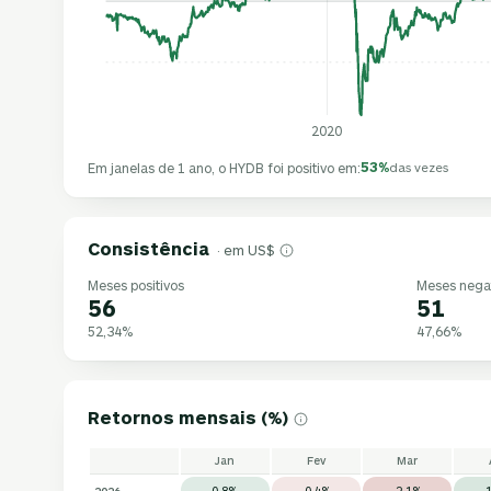
2020
53%
Em janelas de 1 ano, o HYDB foi positivo em:
das vezes
Consistência
· em US$
Meses positivos
Meses nega
56
51
52,34%
47,66%
Retornos mensais (%)
Jan
Fev
Mar
2026
0,8%
-0,4%
-2,1%