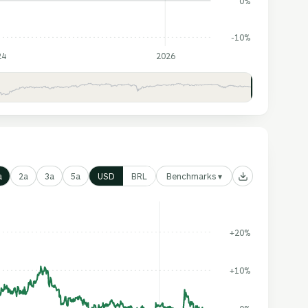
0%
-10%
24
2026
Benchmarks ▾
a
2a
3a
5a
USD
BRL
+20%
+10%