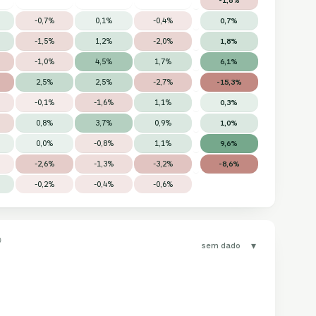
-0,7%
0,1%
-0,4%
0,7%
-1,5%
1,2%
-2,0%
1,8%
-1,0%
4,5%
1,7%
6,1%
2,5%
2,5%
-2,7%
-15,3%
-0,1%
-1,6%
1,1%
0,3%
0,8%
3,7%
0,9%
1,0%
0,0%
-0,8%
1,1%
9,6%
-2,6%
-1,3%
-3,2%
-8,6%
-0,2%
-0,4%
-0,6%
▾
sem dado