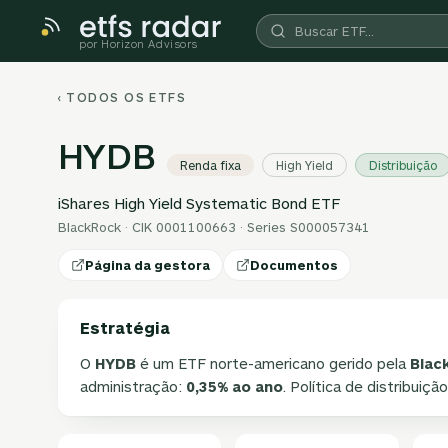
por Horizon Advisors
‹ TODOS OS ETFS
HYDB
Renda fixa
High Yield
Distribuição
iShares High Yield Systematic Bond ETF
BlackRock · CIK 0001100663 · Series S000057341
Página da gestora
Documentos
Estratégia
O
HYDB
é um ETF norte-americano gerido pela
Blac
administração:
0,35% ao ano
. Política de distribuiçã