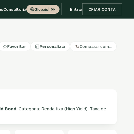
gs
Consultoria
Entrar
Globais
CRIAR CONTA
ON
Favoritar
Personalizar
Comparar com…
ld Bond
. Categoria: Renda fixa (High Yield). Taxa de