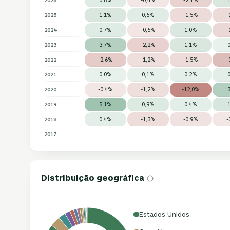
2025
1,1%
0,6%
-1,5%
-
2024
0,7%
-0,6%
1,0%
-
2023
3,7%
-2,2%
1,1%
2022
-2,6%
-1,2%
-1,5%
-
2021
0,0%
0,1%
0,2%
2020
-0,4%
-1,2%
-12,0%
2019
5,1%
0,9%
0,4%
2018
0,4%
-1,3%
-0,9%
-
2017
Distribuição geográfica
Estados Unidos