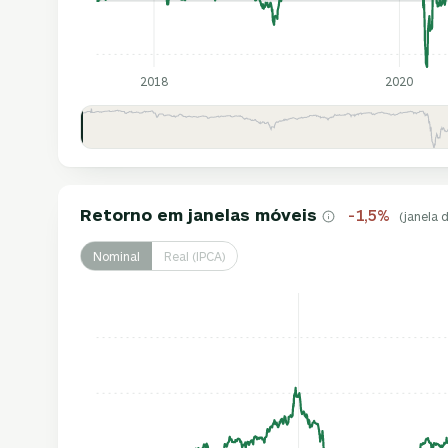
2018
2020
Retorno em janelas móveis
-1,5%
(janela 
Nominal
Real (IPCA)