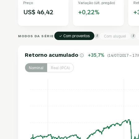
Preço
Variação (últ. pregão)
Re
US$ 46,42
+0,22%
+
✓ Com proventos
MODOS DA SÉRIE
Com aluguel
i
i
Retorno acumulado
+35,7%
(14/07/2017 – 17/
Nominal
Real (IPCA)