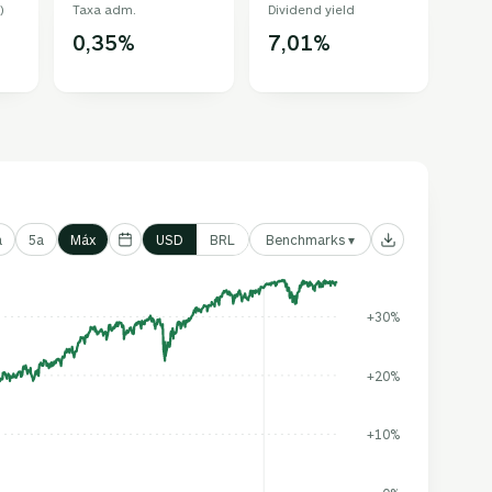
)
Taxa adm.
Dividend yield
0,35%
7,01%
Benchmarks ▾
a
5a
Máx
USD
BRL
+30%
+20%
+10%