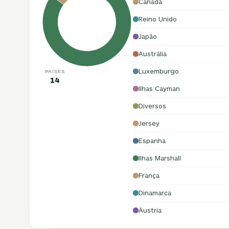
Canadá
Reino Unido
Japão
Austrália
Luxemburgo
PAÍSES
14
Ilhas Cayman
Diversos
Jersey
Espanha
Ilhas Marshall
França
Dinamarca
Áustria