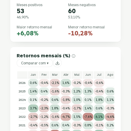
Meses positivos
Meses negativos
53
60
46,90%
53,10%
Maior retorno mensal
Menor retorno mensal
+6,08%
-10,28%
Retornos mensais (%)
Comparar com ▾
Jan
Fev
Mar
Abr
Mai
Jun
Jul
Ago
Set
2026
0,6%
-0,4%
-2,1%
1,6%
-0,2%
-0,4%
-0,6%
2025
1,4%
0,4%
-1,6%
-0,3%
1,2%
1,3%
-0,4%
0,6%
0,3%
-
2024
0,1%
-0,2%
0,6%
-1,8%
1,0%
0,1%
1,8%
1,1%
1,2%
-
2023
3,7%
-2,3%
1,8%
-0,4%
-1,7%
1,4%
0,6%
-0,3%
-2,0%
-
2022
-2,7%
-1,2%
-1,6%
-4,7%
1,5%
-7,6%
6,1%
-4,6%
-4,1%
2
2021
-0,4%
-0,5%
0,6%
0,4%
-0,3%
0,8%
-0,1%
0,2%
-0,6%
-