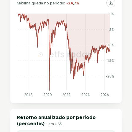
Máxima queda no período:
-24,7%
0%
-5%
-10%
-15%
-20%
2018
2020
2022
2024
2026
Retorno anualizado por período
(percentis)
· em US$