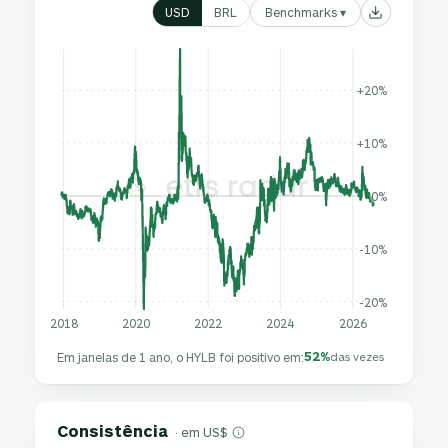
Benchmarks ▾
USD
BRL
+20%
+10%
0%
-10%
-20%
2018
2020
2022
2024
2026
52%
Em janelas de 1 ano, o HYLB foi positivo em:
das vezes
Consistência
· em US$