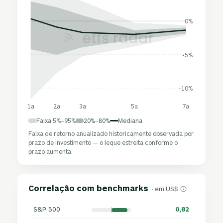
0%
-5%
-10%
1a
2a
3a
5a
7a
Faixa 5%–95%
20%–80%
Mediana
Faixa de retorno anualizado historicamente observada por
prazo de investimento — o leque estreita conforme o
prazo aumenta.
Correlação com benchmarks
· em US$
S&P 500
0,82