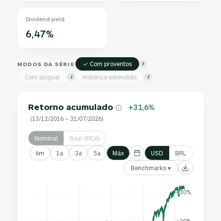
Dividend yield
6,47%
✓ Com proventos
MODOS DA SÉRIE
i
Com aluguel
Histórico estendido
i
i
Retorno acumulado
+31,6%
(13/12/2016 – 31/07/2026)
Nominal
Real (IPCA)
6m
1a
3a
5a
Máx
USD
BRL
Benchmarks ▾
+30%
+20%