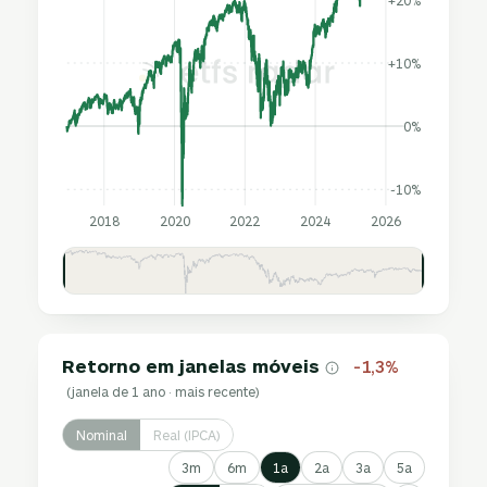
+10%
0%
-10%
2018
2020
2022
2024
2026
Retorno em janelas móveis
-1,3%
(janela de 1 ano · mais recente)
Nominal
Real (IPCA)
3m
6m
1a
2a
3a
5a