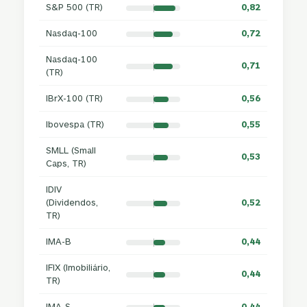
S&P 500 (TR)
0,82
Nasdaq-100
0,72
Nasdaq-100
0,71
(TR)
IBrX-100 (TR)
0,56
Ibovespa (TR)
0,55
SMLL (Small
0,53
Caps, TR)
IDIV
(Dividendos,
0,52
TR)
IMA-B
0,44
IFIX (Imobiliário,
0,44
TR)
IMA-S
0,44