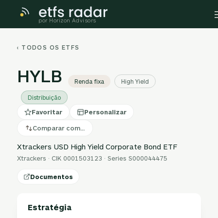
por Horizon Advisors
‹ TODOS OS ETFS
HYLB
Renda fixa
High Yield
Distribuição
Favoritar
Personalizar
Comparar com…
Xtrackers USD High Yield Corporate Bond ETF
Xtrackers · CIK 0001503123 · Series S000044475
Documentos
Estratégia