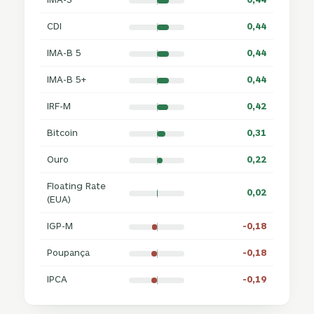
CDI
0,44
IMA-B 5
0,44
IMA-B 5+
0,44
IRF-M
0,42
Bitcoin
0,31
Ouro
0,22
Floating Rate
0,02
(EUA)
IGP-M
-0,18
Poupança
-0,18
IPCA
-0,19