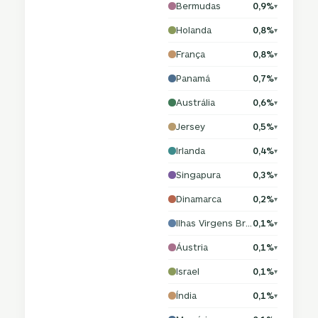
Bermudas
0,9%
▾
Holanda
0,8%
▾
França
0,8%
▾
Panamá
0,7%
▾
Austrália
0,6%
▾
Jersey
0,5%
▾
Irlanda
0,4%
▾
Singapura
0,3%
▾
Dinamarca
0,2%
▾
Ilhas Virgens Britânicas
0,1%
▾
Áustria
0,1%
▾
Israel
0,1%
▾
Índia
0,1%
▾