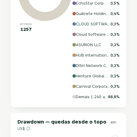
EchoStar Corp.
0,5%
Quikrete Holdings Inc
0,4%
CLOUD SOFTWARE GROUP HOLDINGS INC
0,3%
ATIVOS
1257
Cloud Software Group Inc.
0,3%
ASURION LLC
0,3%
HUB International Ltd.
0,3%
DISH Network Corporation
0,3%
Venture Global LNG Inc.
0,3%
Carnival Corporation
0,3%
Demais 1.245 ativos
88,8%
Drawdown — quedas desde o topo
· em
US$