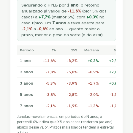
Segurando o HYLB por
1 ano
, o retorno
anualizado já variou de
-11,6%
(pior 5% dos
casos) a
+7,7%
(melhor 5%), com
+0,3%
no
caso típico. Em
7 anos
a faixa aperta para
-2,1%
a
-0,6%
ao ano — quanto maior o
prazo, menor o peso da sorte (e do azar).
Período
5%
20%
Mediana
80%
1 ano
-11,6%
-4,2%
+0,3%
+2,9%
+
2 anos
-7,8%
-5,0%
-0,9%
+2,1%
+
3 anos
-5,3%
-3,9%
-1,7%
+0,9%
+
5 anos
-3,8%
-2,8%
-2,0%
-1,3%
7 anos
-2,1%
-1,9%
-1,3%
-1,0%
Janelas móveis mensais: em períodos de N anos, o
percentil X% indica que X% dos casos renderam (ao ano)
abaixo desse valor. Prazos mais longos tendem a estreitar
a faixa.