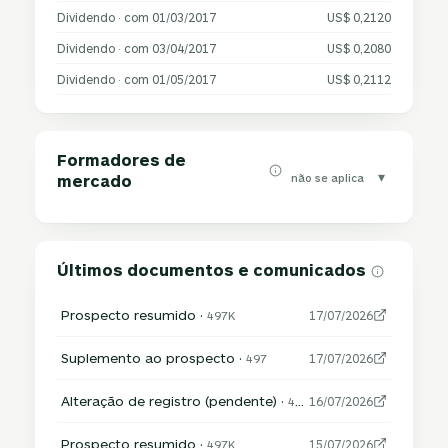
Dividendo · com 01/03/2017
US$ 0,2120
Dividendo · com 03/04/2017
US$ 0,2080
Dividendo · com 01/05/2017
US$ 0,2112
Formadores de
▾
não se aplica
mercado
Últimos documentos e comunicados
Prospecto resumido ·
497K
17/07/2026
Suplemento ao prospecto ·
497
17/07/2026
Alteração de registro (pendente) ·
485APOS
16/07/2026
Prospecto resumido ·
497K
15/07/2026