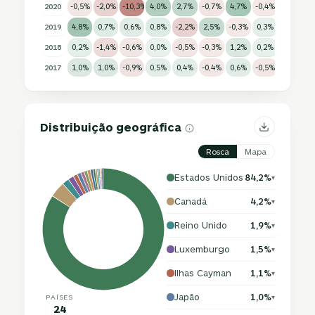
2020
-0,5%
-2,0%
-10,3%
4,0%
2,7%
-0,7%
4,7%
-0,4%
-1,4%
-
2019
4,8%
0,7%
0,6%
0,8%
-2,2%
2,5%
-0,3%
0,3%
-0,2%
-
2018
0,2%
-1,4%
-0,6%
0,0%
-0,5%
-0,3%
1,2%
0,2%
0,2%
-
2017
1,0%
1,0%
-0,9%
0,5%
0,4%
-0,4%
0,6%
-0,5%
0,0%
-
Distribuição geográfica
Rosca
Mapa
Estados Unidos
84,2%
▾
Canadá
4,2%
▾
Reino Unido
1,9%
▾
Luxemburgo
1,5%
▾
Ilhas Cayman
1,1%
▾
Japão
1,0%
PAÍSES
▾
24