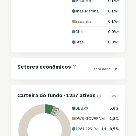
Maurício
0,1%
▾
Ilhas Marshall
0,1%
▾
Espanha
0,1%
▾
Chile
0,0%
▾
Brasil
0,0%
▾
Setores econômicos
▾
sem dado
Carteira do fundo · 1257 ativos
DBBXX
5,8%
DWS GOVERNMENT MONEY MARKET SERIES INSTITUTIONAL SHARES
1,8%
1261229 Bc Ltd.
0,5%