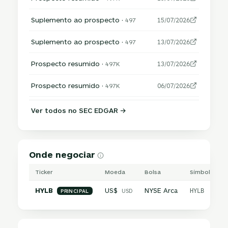
Suplemento ao prospecto ·
497
15/07/2026
Suplemento ao prospecto ·
497
13/07/2026
Prospecto resumido ·
497K
13/07/2026
Prospecto resumido ·
497K
06/07/2026
Ver todos no SEC EDGAR →
Onde negociar
Ticker
Moeda
Bolsa
Símbolo inte
HYLB
US$
NYSE Arca
USD
HYLB
PRINCIPAL