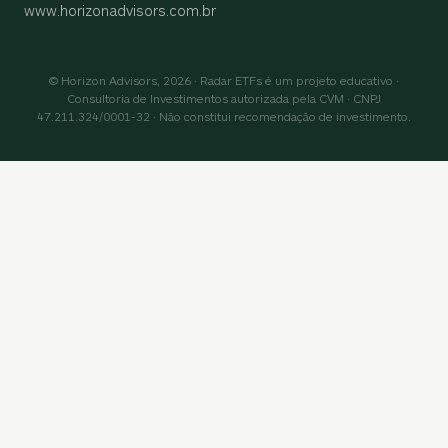
www.horizonadvisors.com.br
© Horizon Advisors, 2026 · Radar ETFs é um projeto educativo ·
Consultoria de Investimentos autorizada pela CVM · CNPJ
47.211.324/0001-32 · Não constitui recomendação de investimento.