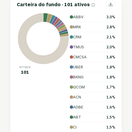
Carteira do fundo · 101 ativos
ABBV
3,0%
MRK
2,8%
CRM
2,1%
TMUS
2,0%
CMCSA
1,8%
UBER
1,8%
ATIVOS
101
BKNG
1,8%
QCOM
1,7%
ACN
1,6%
ADBE
1,6%
ABT
1,5%
CI
1,5%