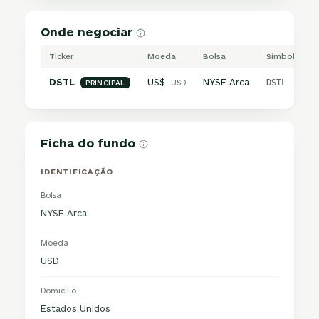
Onde negociar
Ticker
Moeda
Bolsa
Símbolo inte
DSTL
US$
NYSE Arca
USD
DSTL
PRINCIPAL
Ficha do fundo
IDENTIFICAÇÃO
Bolsa
NYSE Arca
Moeda
USD
Domicílio
Estados Unidos