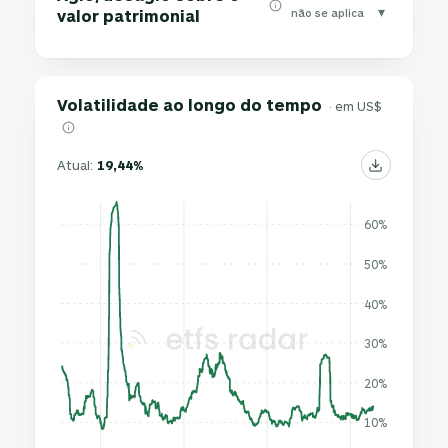
▾
não se aplica
valor patrimonial
Volatilidade ao longo do tempo
· em US$
Atual:
19,44%
60%
50%
40%
30%
20%
10%