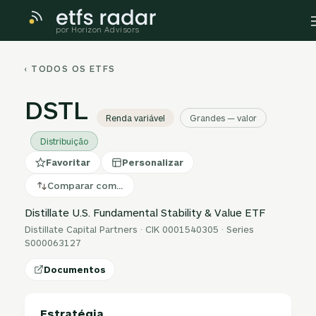
por Horizon Advisors
‹ TODOS OS ETFS
DSTL
Renda variável
Grandes — valor
Distribuição
Favoritar
Personalizar
Comparar com…
Distillate U.S. Fundamental Stability & Value ETF
Distillate Capital Partners · CIK 0001540305 · Series
S000063127
Documentos
Estratégia