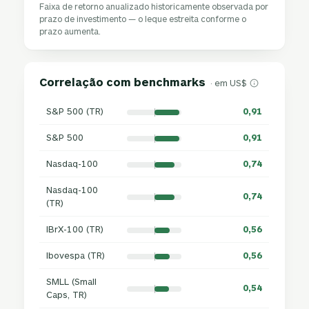
Faixa de retorno anualizado historicamente observada por
prazo de investimento — o leque estreita conforme o
prazo aumenta.
Correlação com benchmarks
· em US$
S&P 500 (TR)
0,91
S&P 500
0,91
Nasdaq-100
0,74
Nasdaq-100
0,74
(TR)
IBrX-100 (TR)
0,56
Ibovespa (TR)
0,56
SMLL (Small
0,54
Caps, TR)