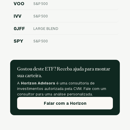
VOO
S&P 500
IVV
S&P 500
0JFF
LARGE BLEND
SPY
S&P 500
Gostou deste ETF? Receba ajuda para montar
sua carteira.
A
Horizon Advisors
é uma consultoria de
investimentos autorizada pela CVM. Fale com um
consultor para uma análise personalizada.
Falar com a Horizon