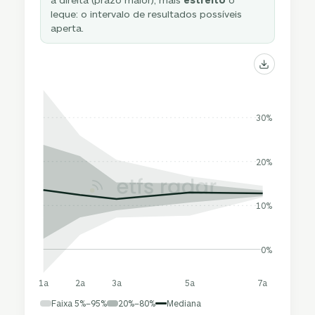
leque: o intervalo de resultados possíveis
aperta.
30%
20%
10%
0%
1a
2a
3a
5a
7a
Faixa 5%–95%
20%–80%
Mediana