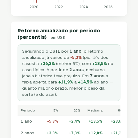
2020
2022
2024
2026
Retorno anualizado por período
(percentis)
· em US$
Segurando o DSTL por
1 ano
, o retorno
anualizado já variou de
-5,3%
(pior 5% dos
casos) a
+36,3%
(melhor 5%), com
+13,5%
no
caso típico. A partir de
2 anos
, nenhuma
janela histórica teve prejuízo. Em
7 anos
a
faixa aperta para
+11,9%
a
+14,5%
ao ano —
quanto maior o prazo, menor o peso da
sorte (e do azar).
Período
5%
20%
Mediana
80%
1 ano
-5,3%
+2,4%
+13,5%
+23,8%
+3
2 anos
+3,3%
+7,3%
+12,4%
+21,3%
+2