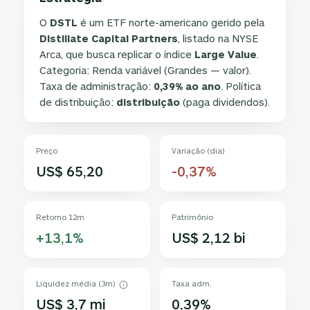
O
DSTL
é um ETF norte-americano gerido pela
Distillate Capital Partners
, listado na NYSE
Arca, que busca replicar o índice
Large Value
.
Categoria: Renda variável (Grandes — valor).
Taxa de administração:
0,39% ao ano
. Política
de distribuição:
distribuição
(paga dividendos).
Preço
Variação (dia)
US$ 65,20
-0,37%
Retorno 12m
Patrimônio
+13,1%
US$ 2,12 bi
Liquidez média (3m)
Taxa adm.
US$ 3,7 mi
0,39%