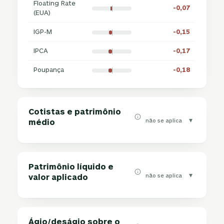
Floating Rate
-0,07
(EUA)
IGP-M
-0,15
IPCA
-0,17
Poupança
-0,18
Cotistas e patrimônio
▾
não se aplica
médio
Patrimônio líquido e
▾
não se aplica
valor aplicado
Ágio/deságio sobre o