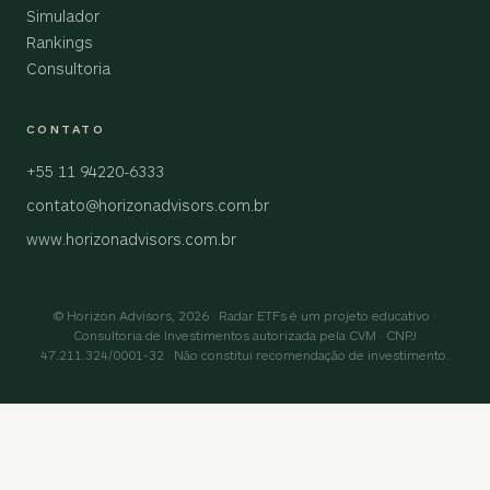
Simulador
Rankings
Consultoria
CONTATO
+55 11 94220-6333
contato@horizonadvisors.com.br
www.horizonadvisors.com.br
© Horizon Advisors, 2026 · Radar ETFs é um projeto educativo ·
Consultoria de Investimentos autorizada pela CVM · CNPJ
47.211.324/0001-32 · Não constitui recomendação de investimento.