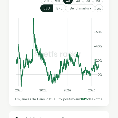
3m
6m
1a
2a
3a
5a
Benchmarks ▾
USD
BRL
+60%
+40%
+20%
0%
2020
2022
2024
2026
84%
Em janelas de 1 ano, o DSTL foi positivo em:
das vezes