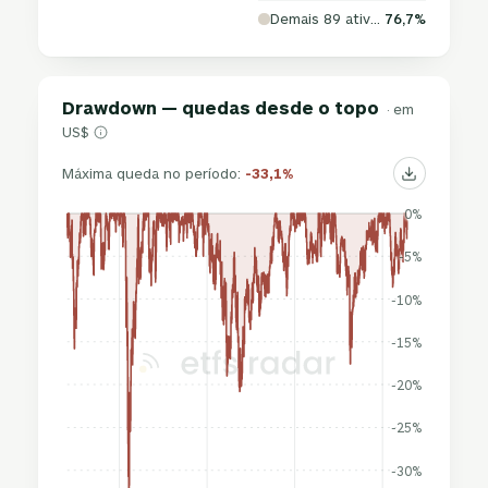
Demais 89 ativos
76,7%
Drawdown — quedas desde o topo
· em
US$
Máxima queda no período:
-33,1%
0%
-5%
-10%
-15%
-20%
-25%
-30%