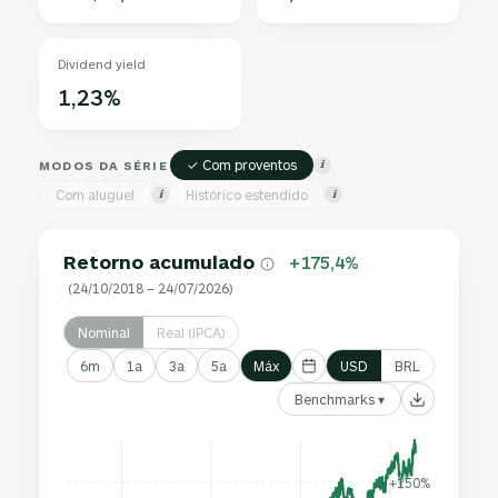
Dividend yield
1,23%
✓ Com proventos
MODOS DA SÉRIE
i
Com aluguel
Histórico estendido
i
i
Retorno acumulado
+175,4%
(24/10/2018 – 24/07/2026)
Nominal
Real (IPCA)
6m
1a
3a
5a
Máx
USD
BRL
Benchmarks ▾
+150%