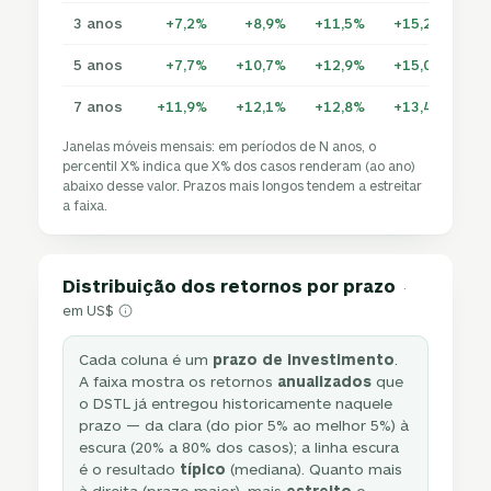
3 anos
+7,2%
+8,9%
+11,5%
+15,2%
+2
5 anos
+7,7%
+10,7%
+12,9%
+15,0%
+1
7 anos
+11,9%
+12,1%
+12,8%
+13,4%
+1
Janelas móveis mensais: em períodos de N anos, o
percentil X% indica que X% dos casos renderam (ao ano)
abaixo desse valor. Prazos mais longos tendem a estreitar
a faixa.
Distribuição dos retornos por prazo
·
em US$
Cada coluna é um
prazo de investimento
.
A faixa mostra os retornos
anualizados
que
o DSTL já entregou historicamente naquele
prazo — da clara (do pior 5% ao melhor 5%) à
escura (20% a 80% dos casos); a linha escura
é o resultado
típico
(mediana). Quanto mais
à direita (prazo maior), mais
estreito
o