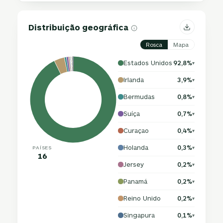
Distribuição geográfica
Rosca
Mapa
Estados Unidos
92,8%
▾
Irlanda
3,9%
▾
Bermudas
0,8%
▾
Suíça
0,7%
▾
Curaçao
0,4%
▾
Holanda
0,3%
PAÍSES
▾
16
Jersey
0,2%
▾
Panamá
0,2%
▾
Reino Unido
0,2%
▾
Singapura
0,1%
▾