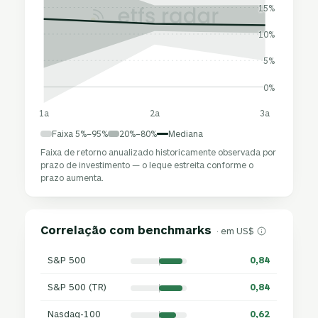
15%
10%
5%
0%
1a
2a
3a
Faixa 5%–95%
20%–80%
Mediana
Faixa de retorno anualizado historicamente observada por
prazo de investimento — o leque estreita conforme o
prazo aumenta.
Correlação com benchmarks
· em US$
S&P 500
0,84
S&P 500 (TR)
0,84
Nasdaq-100
0,62