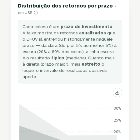
Distribuição dos retornos por prazo
·
em US$
Cada coluna é um
prazo de investimento
.
A faixa mostra os retornos
anualizados
que
o DFUV já entregou historicamente naquele
prazo — da clara (do pior 5% ao melhor 5%) à
escura (20% a 80% dos casos); a linha escura
é o resultado
típico
(mediana). Quanto mais
à direita (prazo maior), mais
estreito
o
leque: o intervalo de resultados possíveis
aperta.
30%
25%
20%