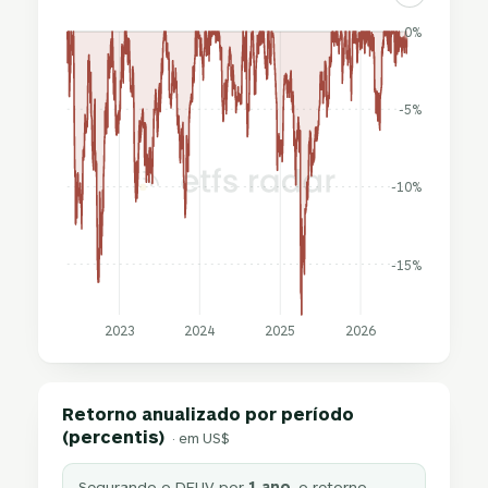
0%
-5%
-10%
-15%
2023
2024
2025
2026
Retorno anualizado por período
(percentis)
· em US$
Segurando o DFUV por
1 ano
, o retorno