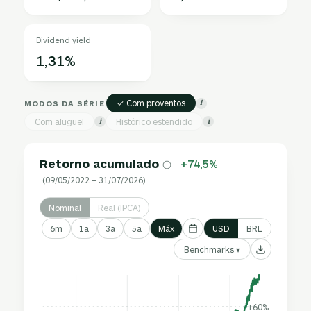
Dividend yield
1,31%
✓ Com proventos
MODOS DA SÉRIE
i
Com aluguel
Histórico estendido
i
i
Retorno acumulado
+74,5%
(09/05/2022 – 31/07/2026)
Nominal
Real (IPCA)
6m
1a
3a
5a
Máx
USD
BRL
Benchmarks ▾
+60%