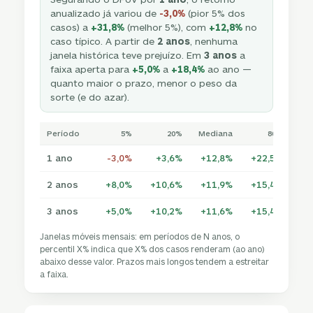
anualizado já variou de
-3,0%
(pior 5% dos
casos) a
+31,8%
(melhor 5%), com
+12,8%
no
caso típico. A partir de
2 anos
, nenhuma
janela histórica teve prejuízo. Em
3 anos
a
faixa aperta para
+5,0%
a
+18,4%
ao ano —
quanto maior o prazo, menor o peso da
sorte (e do azar).
Período
5%
20%
Mediana
80%
1 ano
-3,0%
+3,6%
+12,8%
+22,5%
+3
2 anos
+8,0%
+10,6%
+11,9%
+15,4%
+1
3 anos
+5,0%
+10,2%
+11,6%
+15,4%
+1
Janelas móveis mensais: em períodos de N anos, o
percentil X% indica que X% dos casos renderam (ao ano)
abaixo desse valor. Prazos mais longos tendem a estreitar
a faixa.