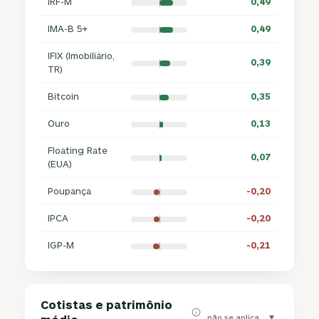
IRF-M
0,49
IMA-B 5+
0,49
IFIX (Imobiliário,
0,39
TR)
Bitcoin
0,35
Ouro
0,13
Floating Rate
0,07
(EUA)
Poupança
-0,20
IPCA
-0,20
IGP-M
-0,21
Cotistas e patrimônio
▾
não se aplica