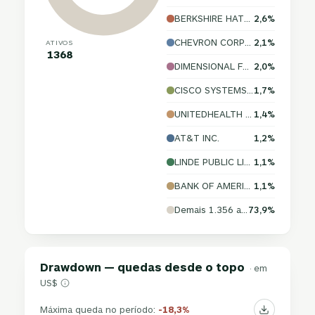
BERKSHIRE HATHAWAY INC.
2,6%
CHEVRON CORPORATION
2,1%
ATIVOS
1368
DIMENSIONAL FUND ADVISORS LP
2,0%
CISCO SYSTEMS, INC.
1,7%
UNITEDHEALTH GROUP INCORPORATED
1,4%
AT&T INC.
1,2%
LINDE PUBLIC LIMITED COMPANY
1,1%
BANK OF AMERICA CORPORATION
1,1%
Demais 1.356 ativos
73,9%
Drawdown — quedas desde o topo
· em
US$
Máxima queda no período:
-18,3%