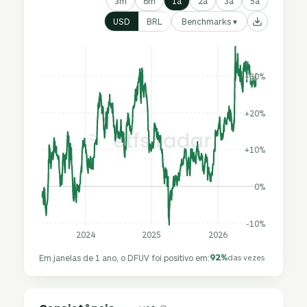
3m
6m
1a
2a
3a
5a
Benchmarks ▾
USD
BRL
+30%
+20%
+10%
0%
-10%
2024
2025
2026
92%
Em janelas de 1 ano, o DFUV foi positivo em:
das vezes