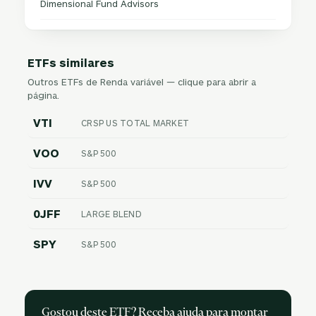
Dimensional Fund Advisors
ETFs similares
Outros ETFs de Renda variável — clique para abrir a
página.
VTI
CRSP US TOTAL MARKET
VOO
S&P 500
IVV
S&P 500
0JFF
LARGE BLEND
SPY
S&P 500
Gostou deste ETF? Receba ajuda para montar