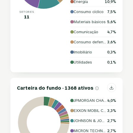
Energia
10,9%
Consumo cíclico
7,5%
SETORES
11
Materiais básicos
5,6%
Comunicação
4,7%
Consumo defensivo
3,6%
Imobiliário
0,3%
Utilidades
0,1%
Carteira do fundo · 1368 ativos
JPMORGAN CHASE & CO.
4,0%
EXXON MOBIL CORPORATION
3,3%
JOHNSON & JOHNSON
2,7%
MICRON TECHNOLOGY, INC.
2,7%