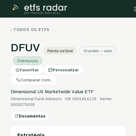
por Horizon Advisors
‹ TODOS OS ETFS
DFUV
Renda variável
Grandes — valor
Distribuição
Favoritar
Personalizar
Comparar com…
Dimensional US Marketwide Value ETF
Dimensional Fund Advisors · CIK 0001816125 · Series
S000075030
Documentos
Estratégia