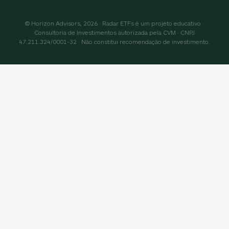
© Horizon Advisors, 2026 · Radar ETFs é um projeto educativo ·
Consultoria de Investimentos autorizada pela CVM · CNPJ
47.211.324/0001-32 · Não constitui recomendação de investimento.