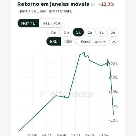
Retorno em janelas móveis
-12,3%
(janela de 1 ano · mais recente)
Nominal
Real (IPCA)
3m
6m
1a
2a
3a
5a
Benchmarks ▾
BRL
USD
+60%
+40%
+20%
0%
-20%
03/25
06/25
09/25
12/25
03/26
06/26