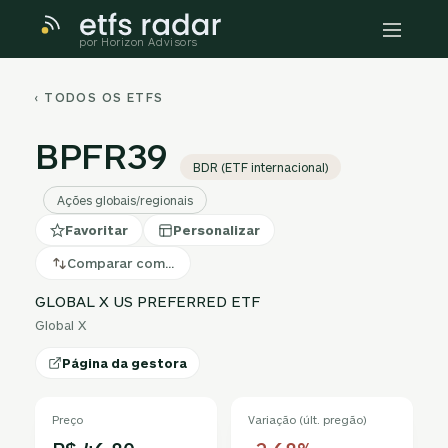
por Horizon Advisors
‹ TODOS OS ETFS
BPFR39
BDR (ETF internacional)
Ações globais/regionais
Favoritar
Personalizar
Comparar com…
GLOBAL X US PREFERRED ETF
Global X
Página da gestora
Preço
Variação (últ. pregão)