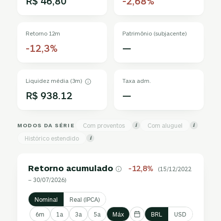
R$ 46,80
-2,68%
Retorno 12m
Patrimônio (subjacente)
-12,3%
—
Liquidez média (3m)
Taxa adm.
R$ 938.12
—
MODOS DA SÉRIE
Com proventos
Com aluguel
i
i
Histórico estendido
i
Retorno acumulado
-12,8%
(15/12/2022
– 30/07/2026)
Nominal
Real (IPCA)
6m
1a
3a
5a
Máx
BRL
USD