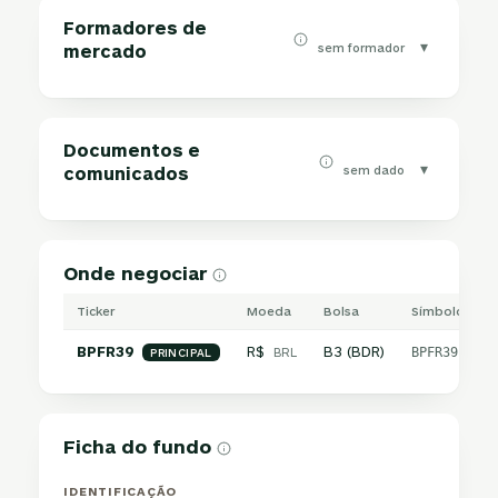
Formadores de
▾
sem formador
mercado
Documentos e
▾
sem dado
comunicados
Onde negociar
Ticker
Moeda
Bolsa
Símbolo inter
BPFR39
R$
B3 (BDR)
BRL
BPFR39.SA
PRINCIPAL
Ficha do fundo
IDENTIFICAÇÃO