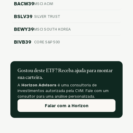
BACW39
MSCI ACWI
BSLV39
SILVER TRUST
BEWY39
MSCI SOUTH KOREA
BIVB39
CORE S&P 500
Gostou deste ETF? Receba ajuda para montar
sua carteira.
A
Horizon Advisors
é uma consultoria de
investimentos autorizada pela CVM. Fale com um
consultor para uma análise personalizada.
Falar com a Horizon