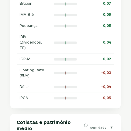
Bitcoin
0,07
IMA-B 5
0,05
Poupança
0,05
IDIV
(Dividendos,
0,04
TR)
IGP-M
0,02
Floating Rate
-0,03
(EUA)
Dólar
-0,04
IPCA
-0,05
Cotistas e patrimônio
▾
sem dado
médio