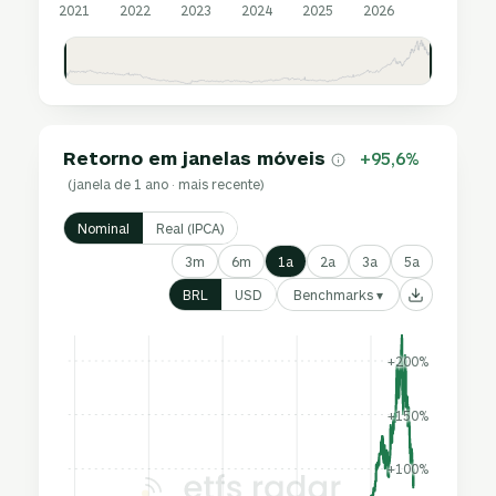
2021
2022
2023
2024
2025
2026
Retorno em janelas móveis
+95,6%
(janela de 1 ano · mais recente)
Nominal
Real (IPCA)
3m
6m
1a
2a
3a
5a
Benchmarks ▾
BRL
USD
+200%
+150%
+100%