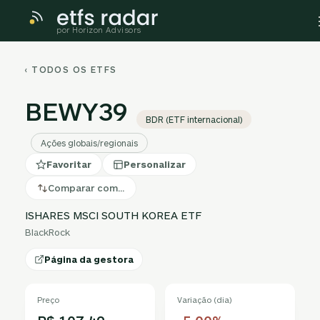
por Horizon Advisors
‹ TODOS OS ETFS
BEWY39
BDR (ETF internacional)
Ações globais/regionais
Favoritar
Personalizar
Comparar com…
ISHARES MSCI SOUTH KOREA ETF
BlackRock
Página da gestora
Preço
Variação (dia)