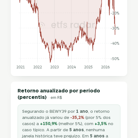
-20%
-30%
-40%
-50%
2021
2022
2023
2024
2025
2026
Retorno anualizado por período
(percentis)
· em R$
Segurando o BEWY39 por
1 ano
, o retorno
anualizado já variou de
-35,2%
(pior 5% dos
casos) a
+150,9%
(melhor 5%), com
+3,5%
no
caso típico. A partir de
5 anos
, nenhuma
janela histórica teve prejuízo. Em
5 anos
a