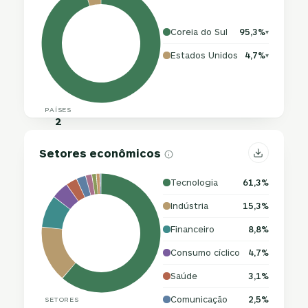
Coreia do Sul
95,3%
▾
Estados Unidos
4,7%
▾
PAÍSES
2
Setores econômicos
Tecnologia
61,3%
Indústria
15,3%
Financeiro
8,8%
Consumo cíclico
4,7%
Saúde
3,1%
Comunicação
2,5%
SETORES