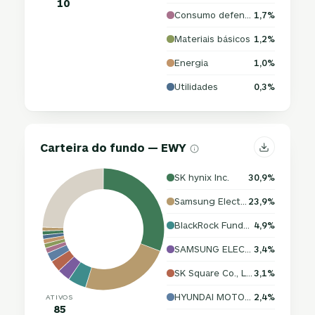
10
Consumo defensivo
1,7%
Materiais básicos
1,2%
Energia
1,0%
Utilidades
0,3%
Carteira do fundo — EWY
SK hynix Inc.
30,9%
Samsung Electronics Co., Ltd.
23,9%
BlackRock Funds III: BlackRock Cash Funds: Institutional; SL Agency Shares
4,9%
SAMSUNG ELECTRO-MECHANICS CO.,LTD
3,4%
SK Square Co., Ltd.
3,1%
HYUNDAI MOTOR COMPANY
2,4%
ATIVOS
85