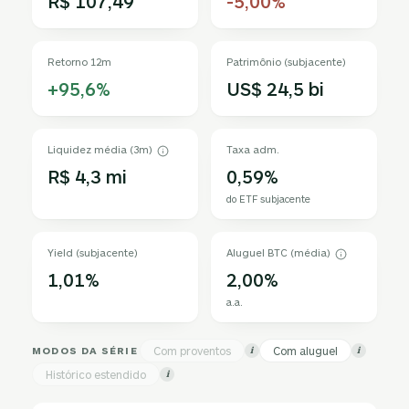
R$ 107,49
-5,00%
Retorno 12m
Patrimônio (subjacente)
+95,6%
US$ 24,5 bi
Liquidez média (3m)
Taxa adm.
R$ 4,3 mi
0,59%
do ETF subjacente
Yield (subjacente)
Aluguel BTC (média)
1,01%
2,00%
a.a.
MODOS DA SÉRIE
Com proventos
Com aluguel
i
i
Histórico estendido
i