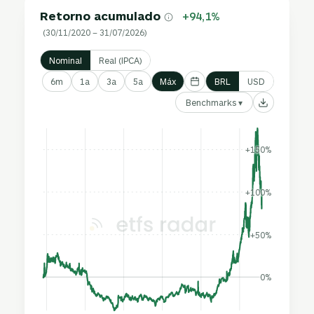
Retorno acumulado
+94,1%
(30/11/2020 – 31/07/2026)
Nominal
Real (IPCA)
6m
1a
3a
5a
Máx
BRL
USD
Benchmarks ▾
+150%
+100%
+50%
0%