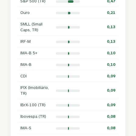
S&P 500 (TR)
0,47
Ouro
0,21
SMLL (Small
0,13
Caps, TR)
IRF-M
0,13
IMA-B 5+
0,10
IMA-B
0,10
CDI
0,09
IFIX (Imobiliário,
0,09
TR)
IBrX-100 (TR)
0,09
Ibovespa (TR)
0,08
IMA-S
0,08