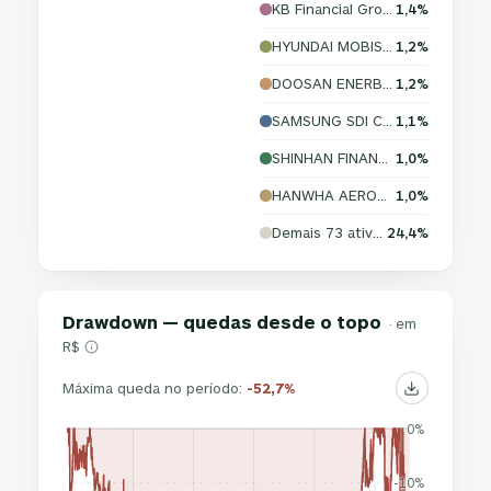
KB Financial Group Inc.
1,4%
HYUNDAI MOBIS CO.,LTD
1,2%
DOOSAN ENERBILITY CO., LTD.
1,2%
SAMSUNG SDI CO., LTD.
1,1%
SHINHAN FINANCIAL GROUP CO.,LTD
1,0%
HANWHA AEROSPACE CO., LTD.
1,0%
Demais 73 ativos
24,4%
Drawdown — quedas desde o topo
· em
R$
Máxima queda no período:
-52,7%
0%
-10%