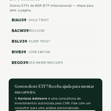
Outros ETFs de BDR (ETF internacional) — clique para
abrir a página.
BIAU39
GOLD TRUST
BACW39
MSCI ACWI
BSLV39
SILVER TRUST
BIVB39
CORE S&P 500
BEGD39
ESG AWARE MSCI EAFE
Gostou deste ETF? Receba ajuda para montar
sua carteira.
A
Horizon Advisors
é uma consultoria de
investimentos autorizada pela CVM. Fale com um
consultor para uma análise personalizada.