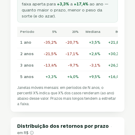
faixa aperta para
+3,3%
a
+17,4%
ao ano —
quanto maior o prazo, menor o peso da
sorte (e do azar).
Período
5%
20%
Mediana
80%
1 ano
-35,2%
-20,7%
+3,5%
+21,8%
2 anos
-21,5%
-17,1%
+2,6%
+30,3%
+5
3 anos
-13,4%
-9,7%
-3,1%
+26,3%
+4
5 anos
+3,3%
+4,0%
+9,5%
+16,4%
+1
Janelas móveis mensais: em períodos de N anos, o
percentil X% indica que X% dos casos renderam (ao ano)
abaixo desse valor. Prazos mais longos tendem a estreitar
a faixa.
Distribuição dos retornos por prazo
·
em R$