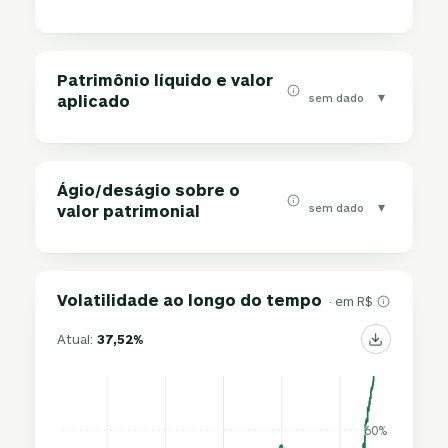
Patrimônio líquido e valor
▾
sem dado
aplicado
Ágio/deságio sobre o
▾
sem dado
valor patrimonial
Volatilidade ao longo do tempo
· em R$
Atual:
37,52%
60%