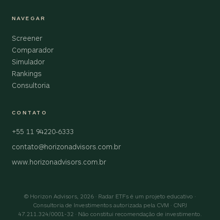
NAVEGAR
Screener
Comparador
Simulador
Rankings
Consultoria
CONTATO
+55 11 94220-6333
contato@horizonadvisors.com.br
www.horizonadvisors.com.br
© Horizon Advisors, 2026 · Radar ETFs é um projeto educativo ·
Consultoria de Investimentos autorizada pela CVM · CNPJ
47.211.324/0001-32 · Não constitui recomendação de investimento.