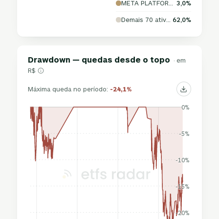
META PLATFORMS, INC.
3,0%
Demais 70 ativos
62,0%
Drawdown — quedas desde o topo
· em
R$
Máxima queda no período:
-24,1%
0%
-5%
-10%
-15%
-20%