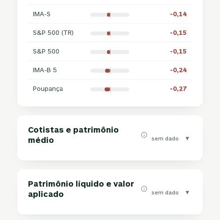
IMA-S
-0,14
S&P 500 (TR)
-0,15
S&P 500
-0,15
IMA-B 5
-0,24
Poupança
-0,27
Cotistas e patrimônio
▾
sem dado
médio
Patrimônio líquido e valor
▾
sem dado
aplicado