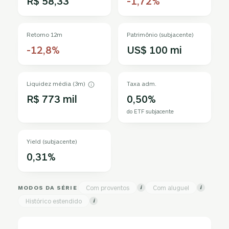
R$ 58,33
-1,72%
Retorno 12m
Patrimônio (subjacente)
-12,8%
US$ 100 mi
Liquidez média (3m)
Taxa adm.
R$ 773 mil
0,50%
do ETF subjacente
Yield (subjacente)
0,31%
MODOS DA SÉRIE
Com proventos
Com aluguel
i
i
Histórico estendido
i