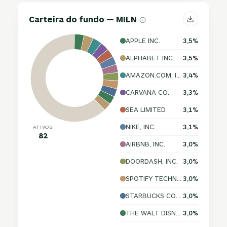
Carteira do fundo — MILN
APPLE INC.
3,5%
ALPHABET INC.
3,5%
AMAZON.COM, INC.
3,4%
CARVANA CO.
3,3%
SEA LIMITED
3,1%
NIKE, INC.
3,1%
ATIVOS
82
AIRBNB, INC.
3,0%
DOORDASH, INC.
3,0%
SPOTIFY TECHNOLOGY S.A.
3,0%
STARBUCKS CORPORATION
3,0%
THE WALT DISNEY COMPANY
3,0%