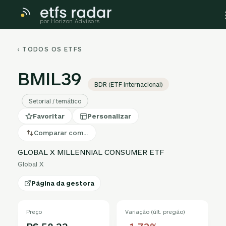
por Horizon Advisors
‹ TODOS OS ETFS
BMIL39
BDR (ETF internacional)
Setorial / temático
Favoritar
Personalizar
Comparar com…
GLOBAL X MILLENNIAL CONSUMER ETF
Global X
Página da gestora
Preço
Variação (últ. pregão)