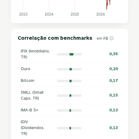
2023
2024
2025
2026
Correlação com benchmarks
· em R$
IFIX (Imobiliário,
0,35
TR)
Ouro
0,20
Bitcoin
0,17
SMLL (Small
0,15
Caps, TR)
IMA-B 5+
0,13
IDIV
(Dividendos,
0,13
TR)