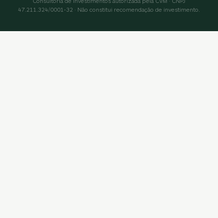
Consultoria de Investimentos autorizada pela CVM · CNPJ
47.211.324/0001-32 · Não constitui recomendação de investimento.