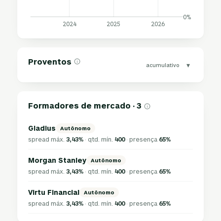
0%
2024
2025
2026
Proventos
▾
acumulativo
Formadores de mercado · 3
Gladius
Autônomo
spread máx.
3,43%
· qtd. mín.
400
· presença
65%
Morgan Stanley
Autônomo
spread máx.
3,43%
· qtd. mín.
400
· presença
65%
Virtu Financial
Autônomo
spread máx.
3,43%
· qtd. mín.
400
· presença
65%