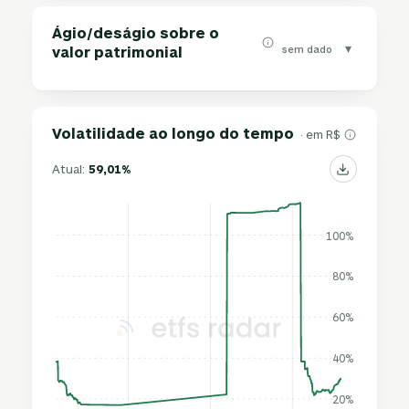
Ágio/deságio sobre o
▾
sem dado
valor patrimonial
Volatilidade ao longo do tempo
· em R$
Atual:
59,01%
100%
80%
60%
40%
20%