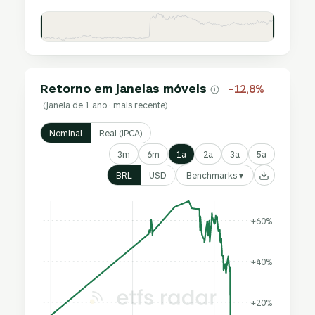
Retorno em janelas móveis
-12,8%
(janela de 1 ano · mais recente)
Nominal
Real (IPCA)
3m
6m
1a
2a
3a
5a
Benchmarks ▾
BRL
USD
+60%
+40%
+20%