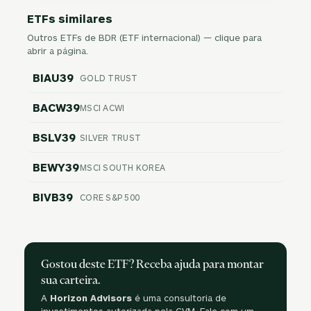
ETFs similares
Outros ETFs de BDR (ETF internacional) — clique para
abrir a página.
BIAU39
GOLD TRUST
BACW39
MSCI ACWI
BSLV39
SILVER TRUST
BEWY39
MSCI SOUTH KOREA
BIVB39
CORE S&P 500
Gostou deste ETF? Receba ajuda para montar
sua carteira.
A
Horizon Advisors
é uma consultoria de