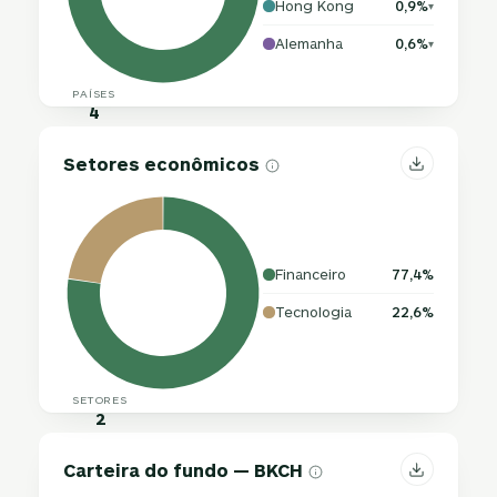
Hong Kong
0,9%
▾
Alemanha
0,6%
▾
PAÍSES
4
Setores econômicos
Financeiro
77,4%
Tecnologia
22,6%
SETORES
2
Carteira do fundo — BKCH