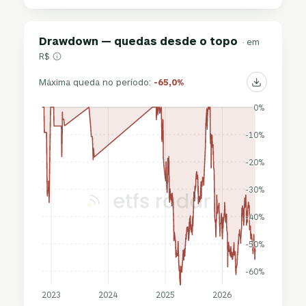
Drawdown — quedas desde o topo
· em
R$
Máxima queda no período:
-65,0%
0%
-10%
-20%
-30%
-40%
-50%
-60%
2023
2024
2025
2026