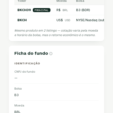
Ticker
Moeda
Bolsa
BKCH39
R$
B3 (BDR)
BRL
PRINCIPAL
BKCH
US$
NYSE/Nasdaq (subjacen
USD
Mesmo produto em 2 listings — cotação varia pela moeda
e horário da bolsa, mas o retorno econômico é o mesmo.
Ficha do fundo
IDENTIFICAÇÃO
CNPJ do fundo
—
Bolsa
B3
Moeda
BRL