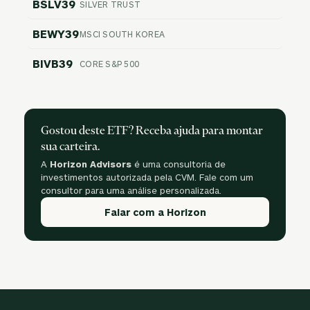
BSLV39
SILVER TRUST
BEWY39
MSCI SOUTH KOREA
BIVB39
CORE S&P 500
Gostou deste ETF? Receba ajuda para montar
sua carteira.
A
Horizon Advisors
é uma consultoria de
investimentos autorizada pela CVM. Fale com um
consultor para uma análise personalizada.
Falar com a Horizon