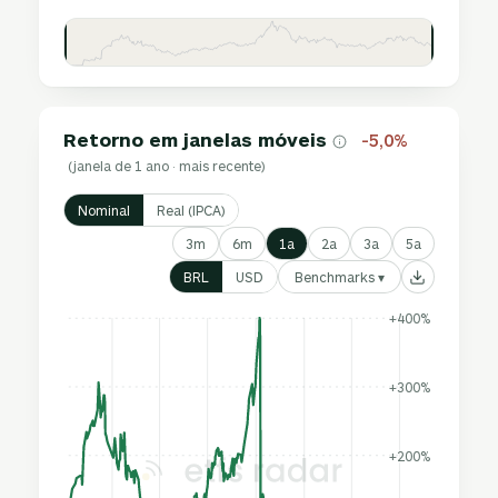
Retorno em janelas móveis
-5,0%
(janela de 1 ano · mais recente)
Nominal
Real (IPCA)
3m
6m
1a
2a
3a
5a
Benchmarks ▾
BRL
USD
+400%
+300%
+200%