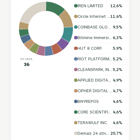
IREN LIMITED
12,6%
Circle Internet Group Inc
11,4%
COINBASE GLOBAL, INC.
9,5%
Bitmine Immersion Technologies Inc
6,3%
HUT 8 CORP.
5,9%
RIOT PLATFORMS, INC.
5,2%
ATIVOS
36
CLEANSPARK, INC.
5,2%
APPLIED DIGITAL CORPORATION
4,9%
CIPHER DIGITAL INC.
4,7%
BNYREPOS
4,6%
CORE SCIENTIFIC, INC.
4,6%
TERAWULF INC.
4,6%
Demais 24 ativos
20,7%