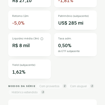
R$ 27,10
-1,81%
Retorno 12m
Patrimônio (subjacente)
-5,0%
US$ 285 mi
Liquidez média (3m)
Taxa adm.
R$ 8 mil
0,50%
do ETF subjacente
Yield (subjacente)
1,62%
MODOS DA SÉRIE
Com proventos
Com aluguel
i
i
Histórico estendido
i