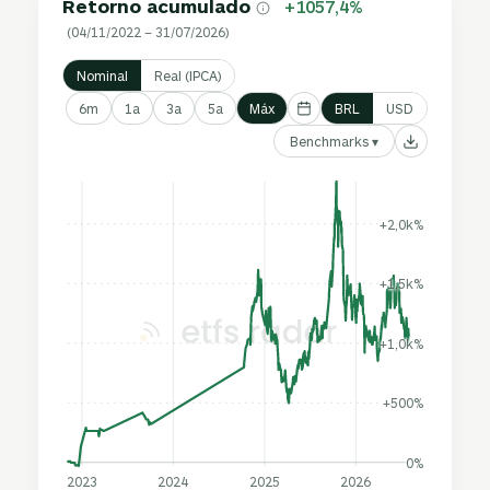
Retorno acumulado
+1057,4%
(04/11/2022 – 31/07/2026)
Nominal
Real (IPCA)
6m
1a
3a
5a
Máx
BRL
USD
Benchmarks ▾
+2,0k%
+1,5k%
+1,0k%
+500%
0%
2023
2024
2025
2026