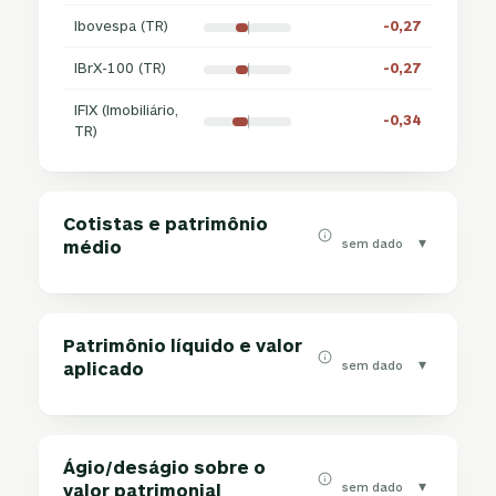
Ibovespa (TR)
-0,27
IBrX-100 (TR)
-0,27
IFIX (Imobiliário,
-0,34
TR)
Cotistas e patrimônio
▾
sem dado
médio
Patrimônio líquido e valor
▾
sem dado
aplicado
Ágio/deságio sobre o
▾
sem dado
valor patrimonial