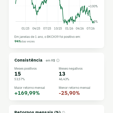
+100%
0%
01/25
04/25
07/25
10/25
01/26
04/26
07/26
Em janelas de 1 ano, o BKCH39 foi positivo em:
94%
das vezes
Consistência
· em R$
Meses positivos
Meses negativos
15
13
53,57%
46,43%
Maior retorno mensal
Menor retorno mensal
+169,99%
-25,90%
Retornos mensais (%)