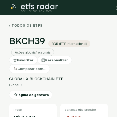
por Horizon Advisors
‹ TODOS OS ETFS
BKCH39
BDR (ETF internacional)
Ações globais/regionais
Favoritar
Personalizar
Comparar com…
GLOBAL X BLOCKCHAIN ETF
Global X
Página da gestora
Preço
Variação (últ. pregão)