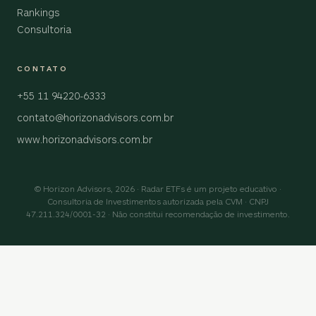
Rankings
Consultoria
CONTATO
+55 11 94220-6333
contato@horizonadvisors.com.br
www.horizonadvisors.com.br
© Horizon Advisors, 2026 · Radar ETFs é um projeto educativo ·
Consultoria de Investimentos autorizada pela CVM · CNPJ
47.211.324/0001-32 · Não constitui recomendação de investimento.