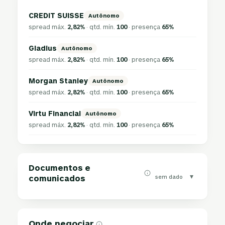
CREDIT SUISSE
Autônomo
spread máx.
2,82%
· qtd. mín.
100
· presença
65%
Gladius
Autônomo
spread máx.
2,82%
· qtd. mín.
100
· presença
65%
Morgan Stanley
Autônomo
spread máx.
2,82%
· qtd. mín.
100
· presença
65%
Virtu Financial
Autônomo
spread máx.
2,82%
· qtd. mín.
100
· presença
65%
Documentos e
▾
sem dado
comunicados
Onde negociar