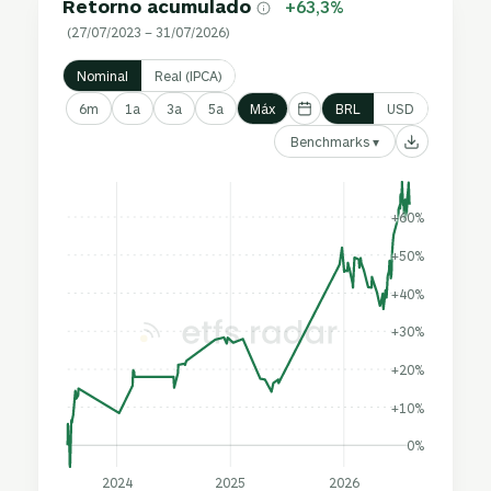
Retorno acumulado
+63,3%
(27/07/2023 – 31/07/2026)
Nominal
Real (IPCA)
6m
1a
3a
5a
Máx
BRL
USD
Benchmarks ▾
+60%
+50%
+40%
+30%
+20%
+10%
0%
2024
2025
2026