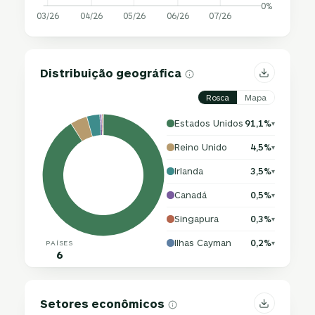
0%
03/26
04/26
05/26
06/26
07/26
Distribuição geográfica
Rosca
Mapa
Estados Unidos
91,1%
▾
Reino Unido
4,5%
▾
Irlanda
3,5%
▾
Canadá
0,5%
▾
Singapura
0,3%
▾
Ilhas Cayman
0,2%
PAÍSES
▾
6
Setores econômicos