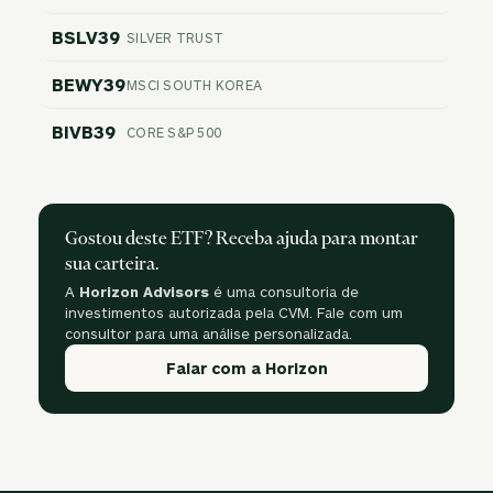
BSLV39
SILVER TRUST
BEWY39
MSCI SOUTH KOREA
BIVB39
CORE S&P 500
Gostou deste ETF? Receba ajuda para montar
sua carteira.
A
Horizon Advisors
é uma consultoria de
investimentos autorizada pela CVM. Fale com um
consultor para uma análise personalizada.
Falar com a Horizon