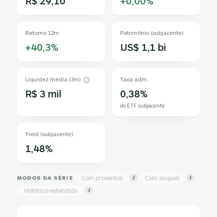
R$ 29,10
+0,00%
Retorno 12m
Patrimônio (subjacente)
+40,3%
US$ 1,1 bi
Liquidez média (3m)
Taxa adm.
R$ 3 mil
0,38%
do ETF subjacente
Yield (subjacente)
1,48%
MODOS DA SÉRIE
Com proventos
Com aluguel
i
i
Histórico estendido
i