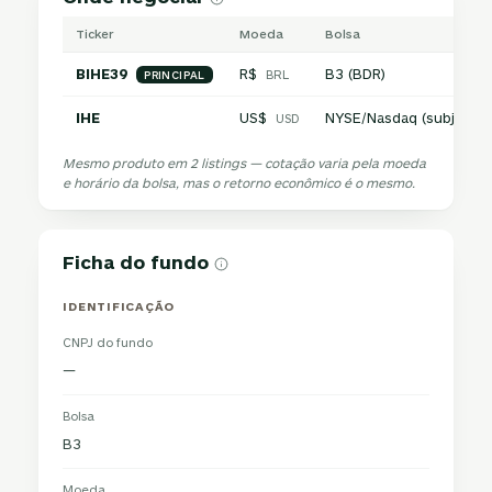
Ticker
Moeda
Bolsa
BIHE39
R$
B3 (BDR)
BRL
PRINCIPAL
IHE
US$
NYSE/Nasdaq (subjacen
USD
Mesmo produto em 2 listings — cotação varia pela moeda
e horário da bolsa, mas o retorno econômico é o mesmo.
Ficha do fundo
IDENTIFICAÇÃO
CNPJ do fundo
—
Bolsa
B3
Moeda