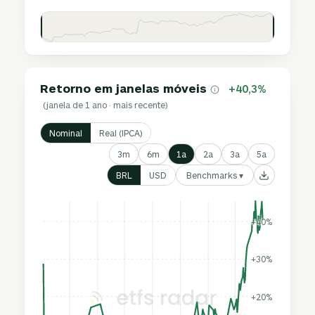
Retorno em janelas móveis
+40,3%
(janela de 1 ano · mais recente)
Nominal
Real (IPCA)
3m
6m
1a
2a
3a
5a
Benchmarks ▾
BRL
USD
+40%
+30%
+20%