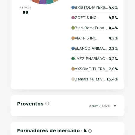
BRISTOL-MYERS SQUIBB COMPANY
4,6%
ATIVOS
58
ZOETIS INC.
4,5%
BlackRock Funds III: BlackRock Cash Funds: Institutional; SL Agency Shares
4,4%
VIATRIS INC.
4,3%
ELANCO ANIMAL HEALTH INCORPORATED
3,3%
JAZZ PHARMACEUTICALS PUBLIC LIMITED COMPANY
3,2%
AXSOME THERAPEUTICS, INC.
2,0%
Demais 46 ativos
15,4%
Proventos
▾
acumulativo
Formadores de mercado · 4