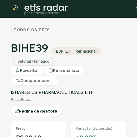
por Horizon Advisors
‹ TODOS OS ETFS
BIHE39
BDR (ETF internacional)
Setorial / temático
Favoritar
Personalizar
Comparar com…
ISHARES US PHARMACEUTICALS ETF
BlackRock
Página da gestora
Preço
Variação (últ. pregão)