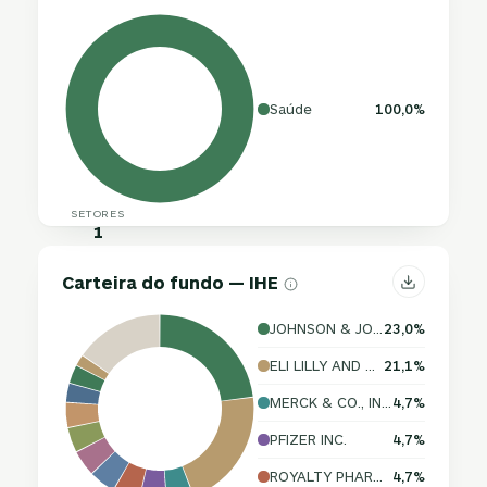
Saúde
100,0%
SETORES
1
Carteira do fundo — IHE
JOHNSON & JOHNSON
23,0%
ELI LILLY AND COMPANY
21,1%
MERCK & CO., INC.
4,7%
PFIZER INC.
4,7%
ROYALTY PHARMA PLC
4,7%