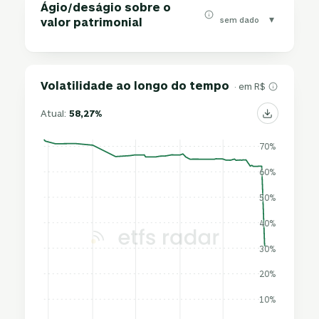
Ágio/deságio sobre o
▾
sem dado
valor patrimonial
Volatilidade ao longo do tempo
· em R$
Atual:
58,27%
70%
60%
50%
40%
30%
20%
10%