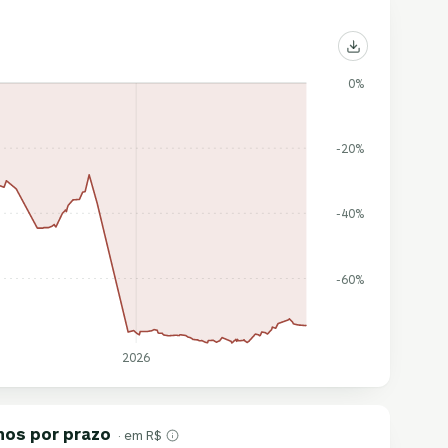
0%
-20%
-40%
-60%
2026
nos por prazo
· em R$