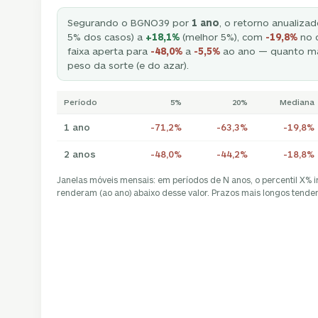
Segurando o BGNO39 por
1 ano
, o retorno anualizad
5% dos casos) a
+18,1%
(melhor 5%), com
-19,8%
no c
faixa aperta para
-48,0%
a
-5,5%
ao ano — quanto ma
peso da sorte (e do azar).
Período
5%
20%
Mediana
1 ano
-71,2%
-63,3%
-19,8%
2 anos
-48,0%
-44,2%
-18,8%
Janelas móveis mensais: em períodos de N anos, o percentil X% 
renderam (ao ano) abaixo desse valor. Prazos mais longos tendem 