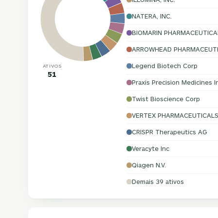
NATERA, INC.
BIOMARIN PHARMACEUTICAL
ARROWHEAD PHARMACEUTIC
Legend Biotech Corp
ATIVOS
51
Praxis Precision Medicines I
Twist Bioscience Corp
VERTEX PHARMACEUTICALS
CRISPR Therapeutics AG
Veracyte Inc
Qiagen N.V.
Demais 39 ativos