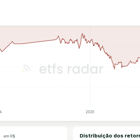
4
2025
Distribuição dos retor
· em R$