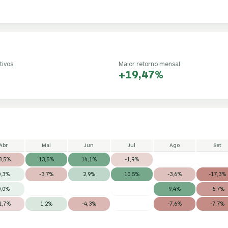
tivos
Maior retorno mensal
+19,47%
Abr
Mai
Jun
Jul
Ago
Set
3,5%
13,5%
14,1%
-1,9%
0,3%
-3,7%
2,9%
10,5%
-3,6%
-17,3%
0,0%
9,4%
-6,7%
1,7%
1,2%
-4,3%
-7,6%
-7,7%