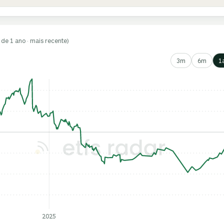
 de 1 ano · mais recente)
3m
6m
1
2025