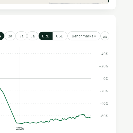
Benchmarks ▾
a
2a
3a
5a
BRL
USD
+40%
+20%
0%
-20%
-40%
-60%
2026