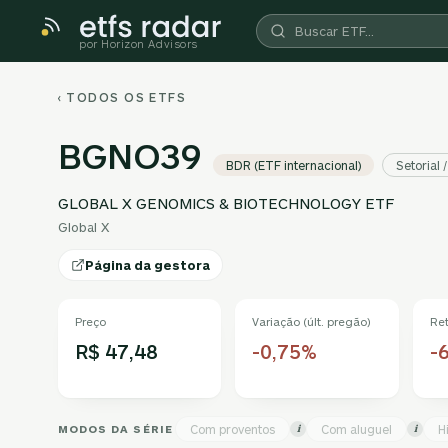
por Horizon Advisors
‹ TODOS OS ETFS
BGNO39
BDR (ETF internacional)
Setorial 
GLOBAL X GENOMICS & BIOTECHNOLOGY ETF
Global X
Página da gestora
Preço
Variação (últ. pregão)
Re
R$ 47,48
-0,75%
-
MODOS DA SÉRIE
Com proventos
Com aluguel
H
i
i