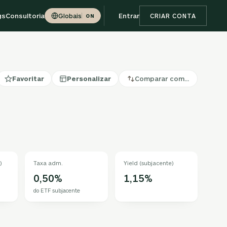
gs
Consultoria
Entrar
Globais
CRIAR CONTA
ON
Favoritar
Personalizar
Comparar com…
)
Taxa adm.
Yield (subjacente)
0,50%
1,15%
do ETF subjacente