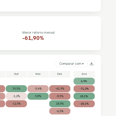
Menor retorno mensal
-61,90%
Comparar com ▾
Out
Nov
Dez
Ano
6,9%
19,5%
-5,4%
-61,9%
-71,2%
-1,2%
9,8%
-8,5%
15,1%
-12,0%
18,0%
-20,1%
-6,5%