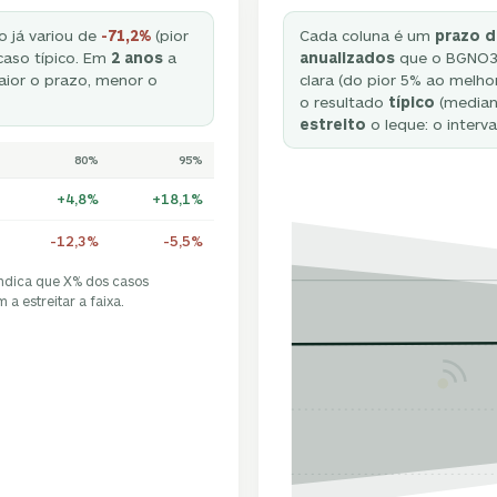
o já variou de
-71,2%
(pior
Cada coluna é um
prazo d
aso típico. Em
2 anos
a
anualizados
que o BGNO39
ior o prazo, menor o
clara (do pior 5% ao melho
o resultado
típico
(mediana
estreito
o leque: o interva
80%
95%
+4,8%
+18,1%
-12,3%
-5,5%
indica que X% dos casos
a estreitar a faixa.