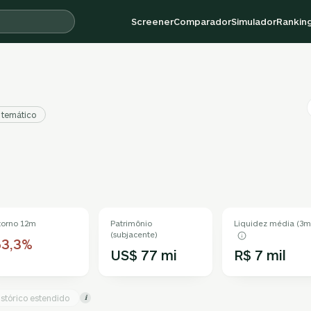
Screener
Comparador
Simulador
Rankin
/ temático
torno 12m
Patrimônio
Liquidez média (3m
(subjacente)
63,3%
US$ 77 mi
R$ 7 mil
istórico estendido
i