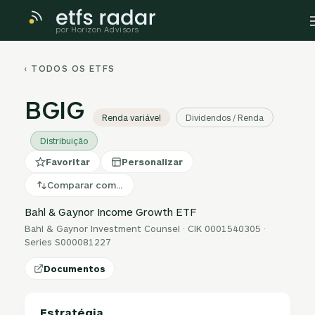
por Horizon Advisors
‹ TODOS OS ETFS
BGIG
Renda variável
Dividendos / Renda
Distribuição
Favoritar
Personalizar
Comparar com…
Bahl & Gaynor Income Growth ETF
Bahl & Gaynor Investment Counsel · CIK 0001540305 ·
Series S000081227
Documentos
Estratégia