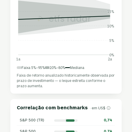
15%
10%
5%
0%
1a
2a
Faixa 5%–95%
20%–80%
Mediana
Faixa de retorno anualizado historicamente observada por
prazo de investimento — o leque estreita conforme o
prazo aumenta.
Correlação com benchmarks
· em US$
S&P 500 (TR)
0,74
S&P 500
0,74