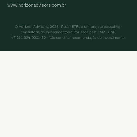
www.horizonadvisors.com.br
© Horizon Advisors, 2026 · Radar ETFs é um projeto educativo ·
Consultoria de Investimentos autorizada pela CVM · CNPJ
47.211.324/0001-32 · Não constitui recomendação de investimento.