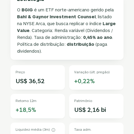
O
BGIG
é um ETF norte-americano gerido pela
Bahl & Gaynor Investment Counsel
, listado
na NYSE Arca, que busca replicar o índice
Large
Value
. Categoria: Renda variável (Dividendos /
Renda). Taxa de administração:
0,45% ao ano
.
Política de distribuição:
distribuição
(paga
dividendos).
Preço
Variação (últ. pregão)
US$ 36,52
+0,22%
Retorno 12m
Patrimônio
+18,5%
US$ 2,16 bi
Liquidez média (3m)
Taxa adm.