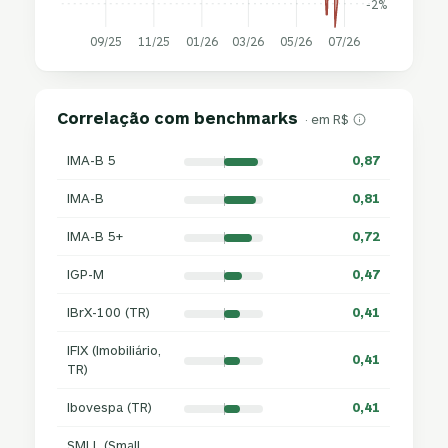
-2%
09/25
11/25
01/26
03/26
05/26
07/26
Correlação com benchmarks
· em R$
IMA-B 5
0,87
IMA-B
0,81
IMA-B 5+
0,72
IGP-M
0,47
IBrX-100 (TR)
0,41
IFIX (Imobiliário,
0,41
TR)
Ibovespa (TR)
0,41
SMLL (Small