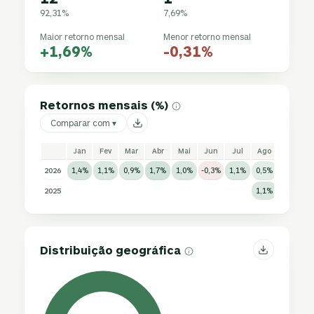
92,31%
7,69%
Maior retorno mensal
Menor retorno mensal
+1,69%
-0,31%
Retornos mensais (%)
Comparar com ▾
Jan
Fev
Mar
Abr
Mai
Jun
Jul
Ago
Set
2026
1,4%
1,1%
0,9%
1,7%
1,0%
-0,3%
1,1%
0,5%
2025
1,1%
0,5%
0
Distribuição geográfica