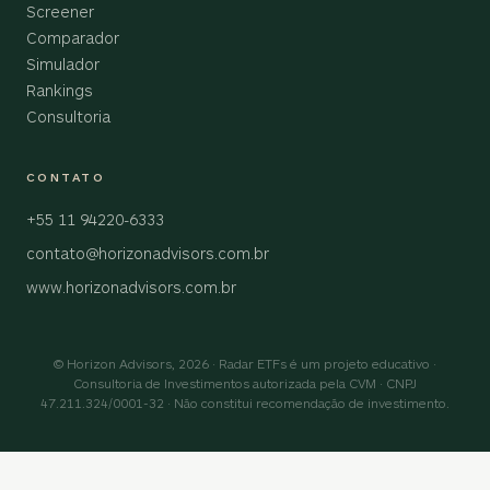
Screener
Comparador
Simulador
Rankings
Consultoria
CONTATO
+55 11 94220-6333
contato@horizonadvisors.com.br
www.horizonadvisors.com.br
© Horizon Advisors, 2026 · Radar ETFs é um projeto educativo ·
Consultoria de Investimentos autorizada pela CVM · CNPJ
47.211.324/0001-32 · Não constitui recomendação de investimento.