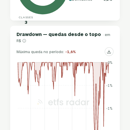
CLASSES
3
Drawdown — quedas desde o topo
· em
R$
Máxima queda no período:
-1,6%
0%
-1%
-1%