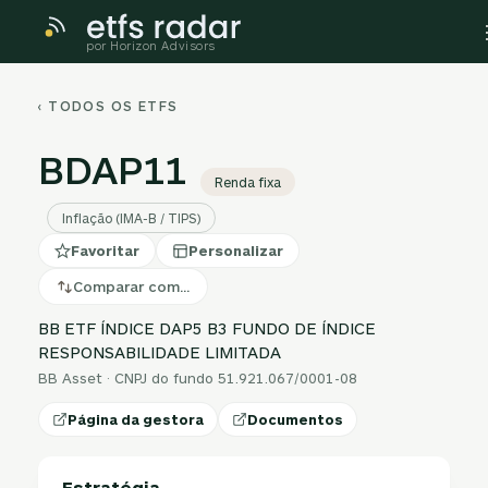
por Horizon Advisors
‹ TODOS OS ETFS
BDAP11
Renda fixa
Inflação (IMA-B / TIPS)
Favoritar
Personalizar
Comparar com…
BB ETF ÍNDICE DAP5 B3 FUNDO DE ÍNDICE
RESPONSABILIDADE LIMITADA
BB Asset · CNPJ do fundo 51.921.067/0001-08
Página da gestora
Documentos
Estratégia