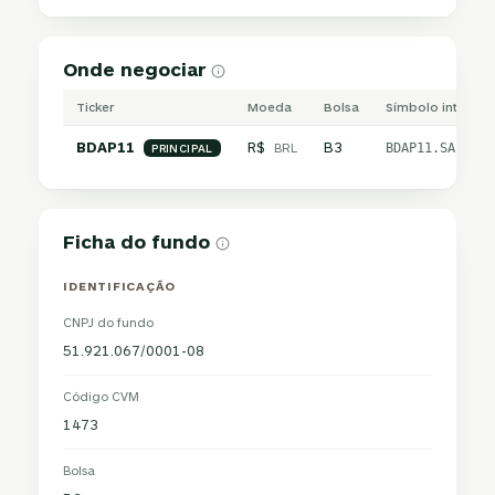
Onde negociar
Ticker
Moeda
Bolsa
Símbolo internac
BDAP11
R$
B3
BRL
BDAP11.SA
PRINCIPAL
Ficha do fundo
IDENTIFICAÇÃO
CNPJ do fundo
51.921.067/0001-08
Código CVM
1473
Bolsa