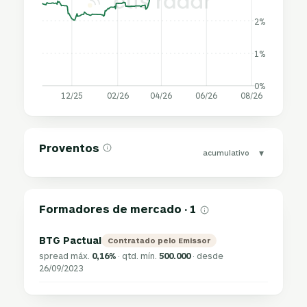
2%
1%
0%
12/25
02/26
04/26
06/26
08/26
Proventos
▾
acumulativo
Formadores de mercado · 1
BTG Pactual
Contratado pelo Emissor
spread máx.
0,16%
· qtd. mín.
500.000
· desde
26/09/2023