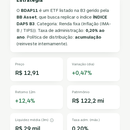
O
BDAP11
é um ETF listado na B3 gerido pela
BB Asset
, que busca replicar o índice
ÍNDICE
DAP5 B3
. Categoria: Renda fixa (Inflação (IMA-
B / TIPS)). Taxa de administração:
0,20% ao
ano
. Política de distribuição:
acumulação
(reinveste internamente).
Preço
Variação (dia)
R$ 12,91
+0,47%
Retorno 12m
Patrimônio
+12,4%
R$ 122,2 mi
Liquidez média (3m)
Taxa adm. (máx.)
R$ 29 mil
0,20%