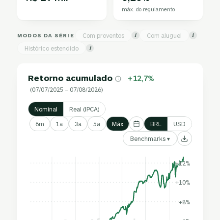
máx. do regulamento
MODOS DA SÉRIE
Com proventos
Com aluguel
i
i
Histórico estendido
i
Retorno acumulado
+12,7%
(07/07/2025 – 07/08/2026)
Nominal
Real (IPCA)
6m
1a
3a
5a
Máx
BRL
USD
Benchmarks ▾
+12%
+10%
+8%