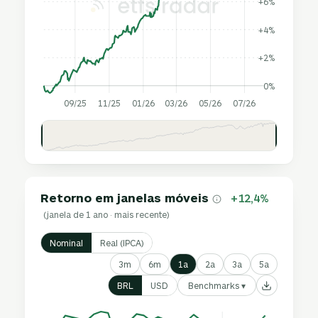
+6%
+4%
+2%
0%
09/25
11/25
01/26
03/26
05/26
07/26
Retorno em janelas móveis
+12,4%
(janela de 1 ano · mais recente)
Nominal
Real (IPCA)
3m
6m
1a
2a
3a
5a
Benchmarks ▾
BRL
USD