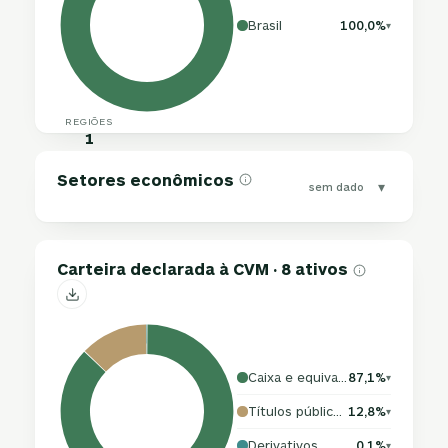
Brasil
100,0%
▾
REGIÕES
1
Setores econômicos
▾
sem dado
Carteira declarada à CVM · 8 ativos
Caixa e equivalentes
87,1%
▾
Títulos públicos
12,8%
▾
Derivativos
0,1%
▾