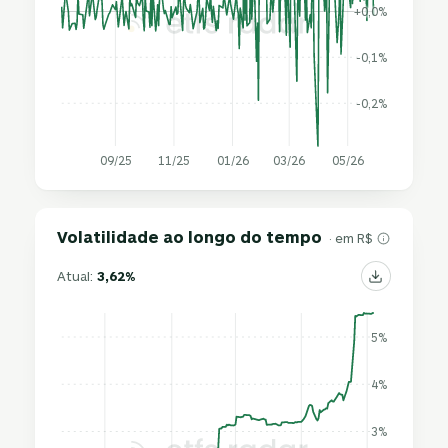
+0,0%
-0,1%
-0,2%
09/25
11/25
01/26
03/26
05/26
Volatilidade ao longo do tempo
· em R$
Atual:
3,62%
5%
4%
3%