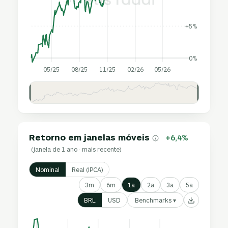
+5%
0%
05/25
08/25
11/25
02/26
05/26
Retorno em janelas móveis
+6,4%
(janela de 1 ano · mais recente)
Nominal
Real (IPCA)
3m
6m
1a
2a
3a
5a
Benchmarks ▾
BRL
USD