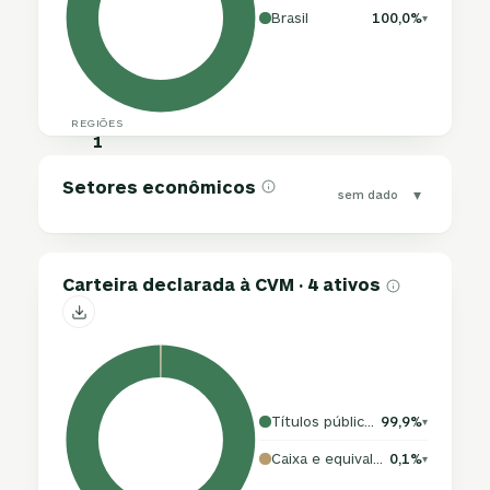
Brasil
100,0%
▾
REGIÕES
1
Setores econômicos
▾
sem dado
Carteira declarada à CVM · 4 ativos
Títulos públicos
99,9%
▾
Caixa e equivalentes
0,1%
▾