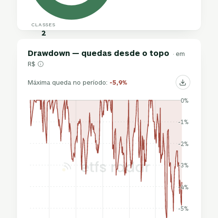
CLASSES
2
Drawdown — quedas desde o topo
· em
R$
Máxima queda no período:
-5,9%
0%
-1%
-2%
-3%
-4%
-5%