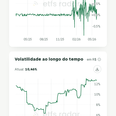
+0,5%
+0,0%
-0,5%
05/25
08/25
11/25
02/26
05/26
Volatilidade ao longo do tempo
· em R$
Atual:
10,46%
12%
10%
8%
6%