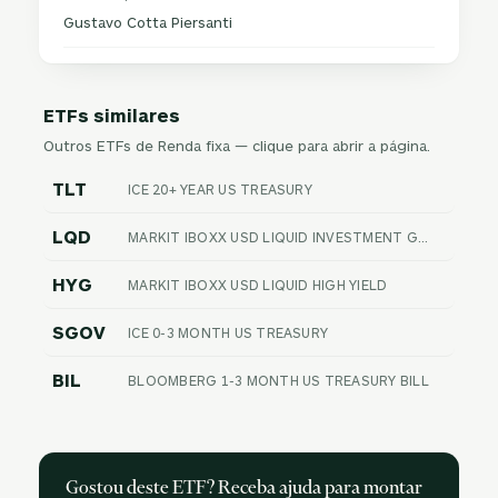
Gustavo Cotta Piersanti
ETFs similares
Outros ETFs de Renda fixa — clique para abrir a página.
TLT
ICE 20+ YEAR US TREASURY
LQD
MARKIT IBOXX USD LIQUID INVESTMENT GRADE
HYG
MARKIT IBOXX USD LIQUID HIGH YIELD
SGOV
ICE 0-3 MONTH US TREASURY
BIL
BLOOMBERG 1-3 MONTH US TREASURY BILL
Gostou deste ETF? Receba ajuda para montar