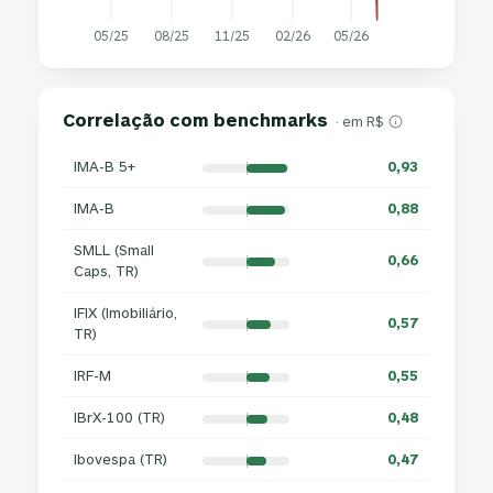
05/25
08/25
11/25
02/26
05/26
Correlação com benchmarks
· em R$
IMA-B 5+
0,93
IMA-B
0,88
SMLL (Small
0,66
Caps, TR)
IFIX (Imobiliário,
0,57
TR)
IRF-M
0,55
IBrX-100 (TR)
0,48
Ibovespa (TR)
0,47