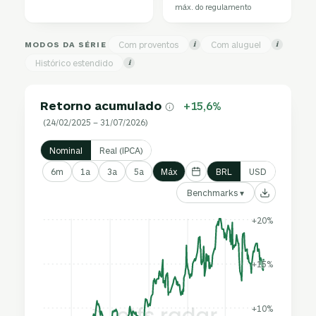
máx. do regulamento
MODOS DA SÉRIE
Com proventos
Com aluguel
i
i
Histórico estendido
i
Retorno acumulado
+15,6%
(24/02/2025 – 31/07/2026)
Nominal
Real (IPCA)
6m
1a
3a
5a
Máx
BRL
USD
Benchmarks ▾
+20%
+15%
+10%