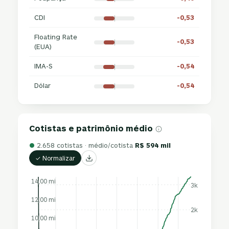
CDI
-0,53
Floating Rate
-0,53
(EUA)
IMA-S
-0,54
Dólar
-0,54
Cotistas e patrimônio médio
●
2.658 cotistas · médio/cotista
R$ 594 mil
✓ Normalizar
14,00 mi
3k
12,00 mi
2k
10,00 mi