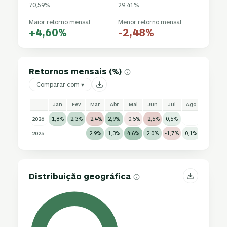
70,59%
29,41%
Maior retorno mensal
Menor retorno mensal
+4,60%
-2,48%
Retornos mensais (%)
Comparar com ▾
Jan
Fev
Mar
Abr
Mai
Jun
Jul
Ago
Set
2026
1,8%
2,3%
-2,4%
2,9%
-0,5%
-2,5%
0,5%
2025
2,9%
1,3%
4,6%
2,0%
-1,7%
0,1%
0,5%
0
Distribuição geográfica