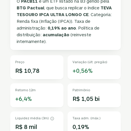
O
PACB11
é um ETF listado na B3 gerido pela
BTG Pactual
, que busca replicar o índice
TEVA
TESOURO IPCA ULTRA LONGO CE
. Categoria:
Renda fixa (Inflação (IPCA)). Taxa de
administração:
0,19% ao ano
. Política de
distribuição:
acumulação
(reinveste
internamente).
Preço
Variação (últ. pregão)
R$ 10,78
+0,56%
Retorno 12m
Patrimônio
+6,4%
R$ 1,05 bi
Liquidez média (3m)
Taxa adm. (máx.)
R$ 8 mil
0,19%