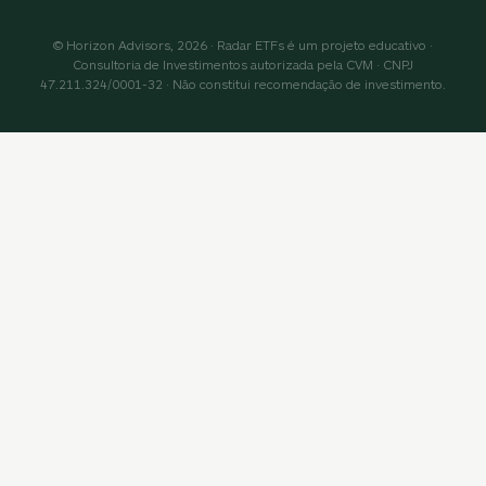
© Horizon Advisors, 2026 · Radar ETFs é um projeto educativo ·
Consultoria de Investimentos autorizada pela CVM · CNPJ
47.211.324/0001-32 · Não constitui recomendação de investimento.