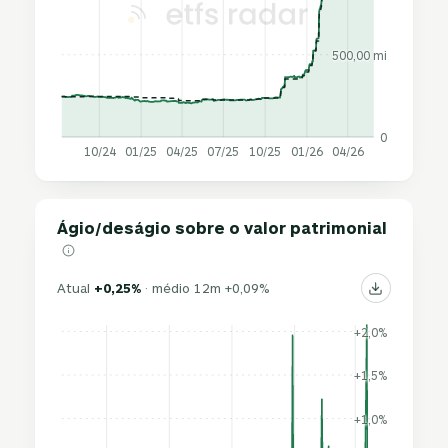
500,00 mi
0
10/24
01/25
04/25
07/25
10/25
01/26
04/26
Ágio/deságio sobre o valor patrimonial
Atual
+0,25%
· médio 12m +0,09%
+2,0%
+1,5%
+1,0%