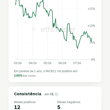
+15%
+10%
+5%
0%
03/26
04/26
05/26
06/26
07/26
Em janelas de 1 ano, o PACB11 foi positivo em:
100%
das vezes
Consistência
· em R$
Meses positivos
Meses negativos
12
5