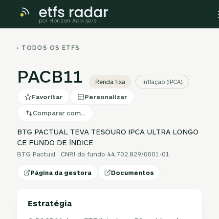
por Horizon Advisors
‹ TODOS OS ETFS
PACB11
Renda fixa
Inflação (IPCA)
Favoritar
Personalizar
Comparar com…
BTG PACTUAL TEVA TESOURO IPCA ULTRA LONGO
CE FUNDO DE ÍNDICE
BTG Pactual · CNPJ do fundo 44.702.829/0001-01
Página da gestora
Documentos
Estratégia