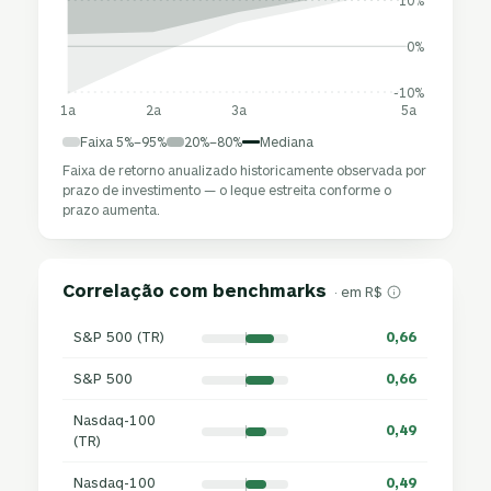
10%
0%
-10%
1a
2a
3a
5a
Faixa 5%–95%
20%–80%
Mediana
Faixa de retorno anualizado historicamente observada por
prazo de investimento — o leque estreita conforme o
prazo aumenta.
Correlação com benchmarks
· em R$
S&P 500 (TR)
0,66
S&P 500
0,66
Nasdaq-100
0,49
(TR)
Nasdaq-100
0,49