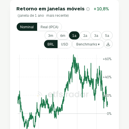
Retorno em janelas móveis
+10,8%
(janela de 1 ano · mais recente)
Nominal
Real (IPCA)
3m
6m
1a
2a
3a
5a
Benchmarks ▾
BRL
USD
+60%
+40%
+20%
0%