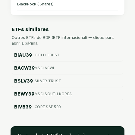
BlackRock (iShares)
ETFs similares
Outros ETFs de BDR (ETF internacional) — clique para
abrir a página.
BIAU39
GOLD TRUST
BACW39
MSCI ACWI
BSLV39
SILVER TRUST
BEWY39
MSCI SOUTH KOREA
BIVB39
CORE S&P 500