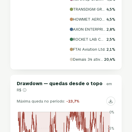
TRANSDIGM GROUP INCORPORATED
4,5%
HOWMET AEROSPACE INC.
4,5%
AXON ENTERPRISE, INC.
2,8%
ROCKET LAB CORPORATION
2,5%
FTAI Aviation Ltd.
2,1%
Demais 34 ativos
20,4%
Drawdown — quedas desde o topo
· em
R$
Máxima queda no período:
-23,7%
0%
-5%