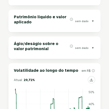
Patrimônio líquido e valor
▾
sem dado
aplicado
Ágio/deságio sobre o
▾
sem dado
valor patrimonial
Volatilidade ao longo do tempo
· em R$
Atual:
29,72%
50%
40%