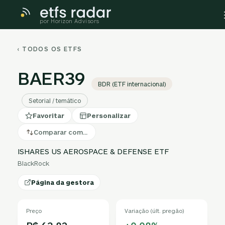
por Horizon Advisors
‹ TODOS OS ETFS
BAER39
BDR (ETF internacional)
Setorial / temático
Favoritar
Personalizar
Comparar com…
ISHARES US AEROSPACE & DEFENSE ETF
BlackRock
Página da gestora
Preço
Variação (últ. pregão)