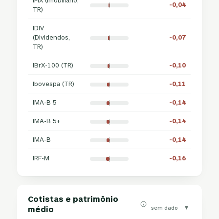
IFIX (Imobiliário,
-0,04
TR)
IDIV
(Dividendos,
-0,07
TR)
IBrX-100 (TR)
-0,10
Ibovespa (TR)
-0,11
IMA-B 5
-0,14
IMA-B 5+
-0,14
IMA-B
-0,14
IRF-M
-0,16
Cotistas e patrimônio
▾
sem dado
médio