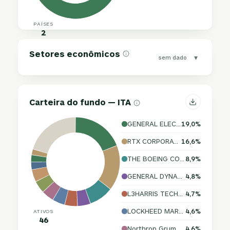
PAÍSES
2
Setores econômicos
▾
sem dado
Carteira do fundo — ITA
GENERAL ELECTRIC COMPANY
19,0%
RTX CORPORATION
16,6%
THE BOEING COMPANY
8,9%
GENERAL DYNAMICS CORPORATION
4,8%
L3HARRIS TECHNOLOGIES, INC.
4,7%
LOCKHEED MARTIN CORPORATION
4,6%
ATIVOS
46
Northrop Grumman Corporation
4,6%