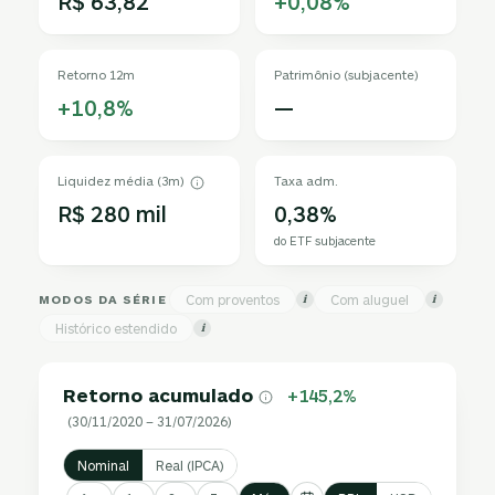
R$ 63,82
+0,08%
Retorno 12m
Patrimônio (subjacente)
+10,8%
—
Liquidez média (3m)
Taxa adm.
R$ 280 mil
0,38%
do ETF subjacente
MODOS DA SÉRIE
Com proventos
Com aluguel
i
i
Histórico estendido
i
Retorno acumulado
+145,2%
(30/11/2020 – 31/07/2026)
Nominal
Real (IPCA)