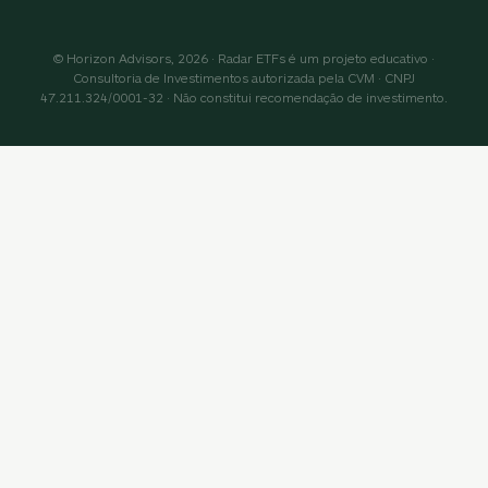
© Horizon Advisors, 2026 · Radar ETFs é um projeto educativo ·
Consultoria de Investimentos autorizada pela CVM · CNPJ
47.211.324/0001-32 · Não constitui recomendação de investimento.