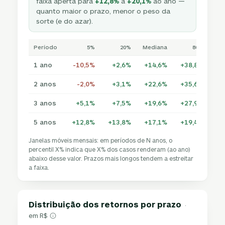
faixa aperta para
+12,8%
a
+20,1%
ao ano —
quanto maior o prazo, menor o peso da
sorte (e do azar).
Período
5%
20%
Mediana
80%
1 ano
-10,5%
+2,6%
+14,6%
+38,8%
+5
2 anos
-2,0%
+3,1%
+22,6%
+35,6%
+4
3 anos
+5,1%
+7,5%
+19,6%
+27,9%
+3
5 anos
+12,8%
+13,8%
+17,1%
+19,4%
+2
Janelas móveis mensais: em períodos de N anos, o
percentil X% indica que X% dos casos renderam (ao ano)
abaixo desse valor. Prazos mais longos tendem a estreitar
a faixa.
Distribuição dos retornos por prazo
·
em R$