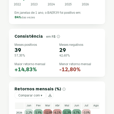
2022
2023
2024
2025
2026
Em janelas de 1 ano, o BAER39 foi positivo em:
84%
das vezes
Consistência
· em R$
Meses positivos
Meses negativos
39
29
57,35%
42,65%
Maior retorno mensal
Menor retorno mensal
+14,83%
-12,80%
Retornos mensais (%)
Comparar com ▾
Jan
Fev
Mar
Abr
Mai
Jun
Jul
Ago
Set
2026
2,2%
5,9%
-12,8%
-6,1%
11,3%
6,7%
-3,0%