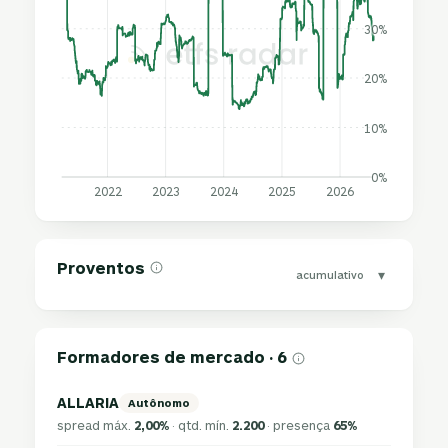
30%
20%
10%
0%
2022
2023
2024
2025
2026
Proventos
▾
acumulativo
Formadores de mercado · 6
ALLARIA
Autônomo
spread máx.
2,00%
· qtd. mín.
2.200
· presença
65%