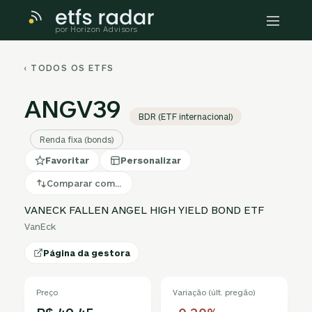
por Horizon Advisors
‹ TODOS OS ETFS
ANGV39
BDR (ETF internacional)
Renda fixa (bonds)
Favoritar
Personalizar
Comparar com…
VANECK FALLEN ANGEL HIGH YIELD BOND ETF
VanEck
Página da gestora
Preço
Variação (últ. pregão)