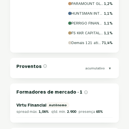
PARAMOUNT GLOBAL
1,2%
HUNTSMAN INTERNATIONAL L
1,1%
PERRIGO FINANCE UNLIMITE
1,1%
FS KKR CAPITAL CORP
1,1%
Demais 121 ativos
71,4%
Proventos
▾
acumulativo
Formadores de mercado · 1
Virtu Financial
Autônomo
spread máx.
1,06%
· qtd. mín.
2.900
· presença
65%