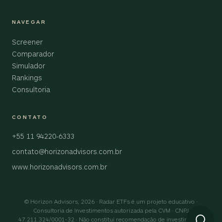
NAVEGAR
Screener
Comparador
Simulador
Rankings
Consultoria
CONTATO
+55 11 94220-6333
contato@horizonadvisors.com.br
www.horizonadvisors.com.br
© Horizon Advisors, 2026 · Radar ETFs é um projeto educativo ·
Consultoria de Investimentos autorizada pela CVM · CNPJ
47.211.324/0001-32 · Não constitui recomendação de investimento.