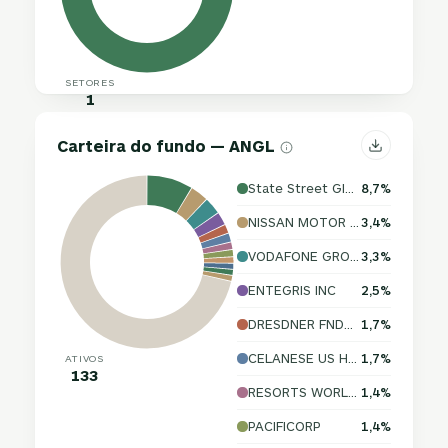
SETORES
1
Carteira do fundo — ANGL
State Street Global Advisors
8,7%
NISSAN MOTOR CO
3,4%
VODAFONE GROUP PLC
3,3%
ENTEGRIS INC
2,5%
DRESDNER FNDG TRUST I
1,7%
CELANESE US HOLDINGS LLC
1,7%
ATIVOS
133
RESORTS WORLD/RWLV CAP
1,4%
PACIFICORP
1,4%