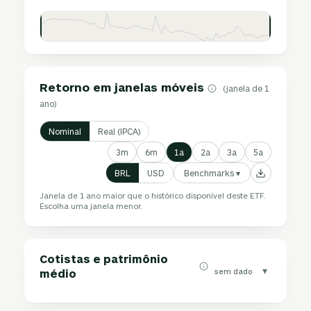
Retorno em janelas móveis
(janela de 1
ano)
Nominal
Real (IPCA)
3m
6m
1a
2a
3a
5a
Benchmarks ▾
BRL
USD
Janela de 1 ano maior que o histórico disponível deste ETF.
Escolha uma janela menor.
Cotistas e patrimônio
▾
sem dado
médio