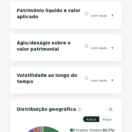
Patrimônio líquido e valor
▾
sem dado
aplicado
Ágio/deságio sobre o
▾
sem dado
valor patrimonial
Volatilidade ao longo do
▾
sem dado
tempo
Distribuição geográfica
Rosca
Mapa
Estados Unidos
80,3%
▾