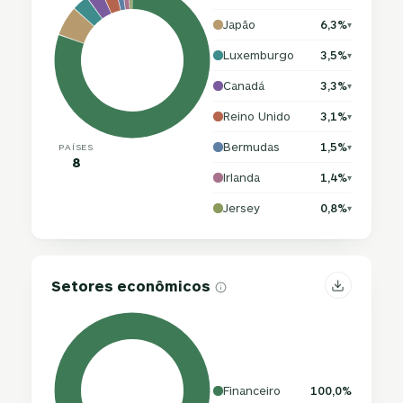
Japão
6,3%
▾
Luxemburgo
3,5%
▾
Canadá
3,3%
▾
Reino Unido
3,1%
▾
Bermudas
1,5%
PAÍSES
▾
8
Irlanda
1,4%
▾
Jersey
0,8%
▾
Setores econômicos
Financeiro
100,0%