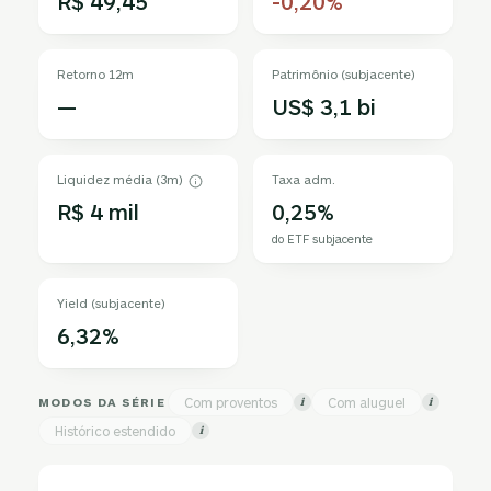
R$ 49,45
-0,20%
Retorno 12m
Patrimônio (subjacente)
—
US$ 3,1 bi
Liquidez média (3m)
Taxa adm.
R$ 4 mil
0,25%
do ETF subjacente
Yield (subjacente)
6,32%
MODOS DA SÉRIE
Com proventos
Com aluguel
i
i
Histórico estendido
i