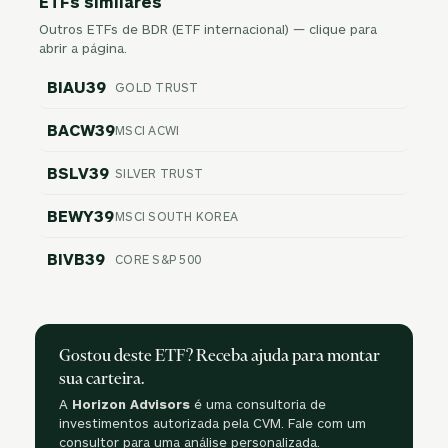
ETFs similares
Outros ETFs de BDR (ETF internacional) — clique para
abrir a página.
BIAU39
GOLD TRUST
BACW39
MSCI ACWI
BSLV39
SILVER TRUST
BEWY39
MSCI SOUTH KOREA
BIVB39
CORE S&P 500
Gostou deste ETF? Receba ajuda para montar
sua carteira.
A
Horizon Advisors
é uma consultoria de
investimentos autorizada pela CVM. Fale com um
consultor para uma análise personalizada.