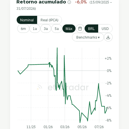
Retorno acumulado
-6,0%
(15/09/2025 –
31/07/2026)
Nominal
Real (IPCA)
6m
1a
3a
5a
Máx
BRL
USD
Benchmarks ▾
+2%
0%
-2%
-4%
-6%
-8%
11/25
01/26
03/26
05/26
07/26