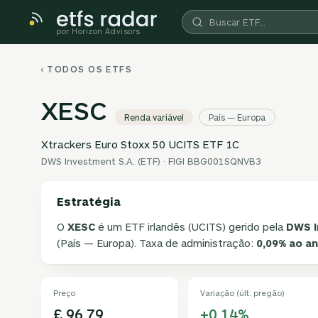
por Horizon Advisors
‹ TODOS OS ETFS
XESC
Renda variável
País — Europa
Xtrackers Euro Stoxx 50 UCITS ETF 1C
DWS Investment S.A. (ETF) · FIGI BBG001SQNVB3
Estratégia
O
XESC
é um ETF irlandês (UCITS) gerido pela
DWS I
(País — Europa). Taxa de administração:
0,09% ao a
Preço
Variação (últ. pregão)
£ 96,79
+0,14%