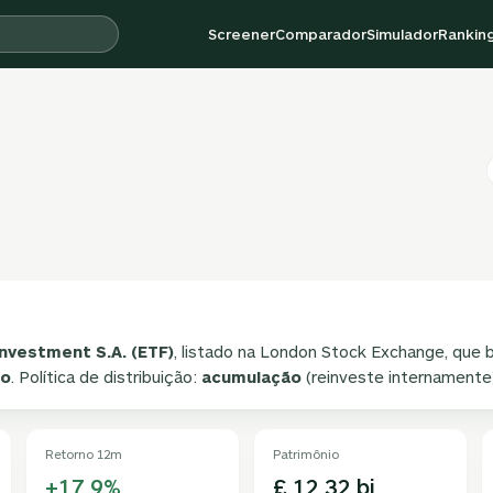
Screener
Comparador
Simulador
Rankin
nvestment S.A. (ETF)
, listado na London Stock Exchange, que b
no
. Política de distribuição:
acumulação
(reinveste internamente)
Retorno 12m
Patrimônio
+17,9%
£ 12,32 bi