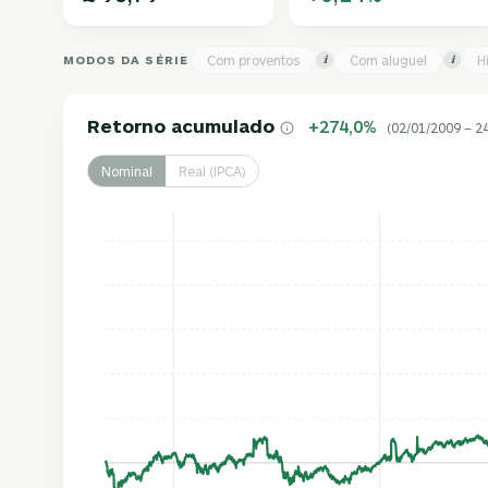
MODOS DA SÉRIE
Com proventos
Com aluguel
H
i
i
Retorno acumulado
+274,0%
(02/01/2009 – 2
Nominal
Real (IPCA)