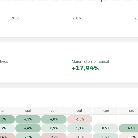
2016
2019
2
tivos
Maior retorno mensal
+17,94%
Abr
Mai
Jun
Jul
Ago
Set
5,3%
4,3%
4,0%
-1,5%
0,2%
4,4%
0,9%
1,3%
0,6%
4,1%
2,4%
2,1%
-2,2%
-0,8%
1,5%
-0,3%