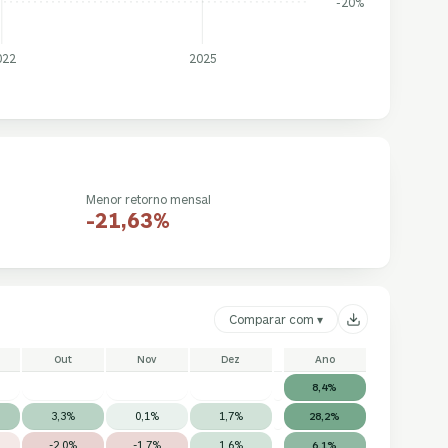
-20%
022
2025
Menor retorno mensal
-21,63%
Comparar com ▾
Out
Nov
Dez
Ano
8,4%
3,3%
0,1%
1,7%
28,2%
-2,0%
-1,7%
1,6%
6,1%