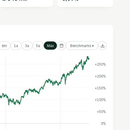
Benchmarks ▾
6m
1a
3a
5a
Máx
+250%
+200%
+150%
+100%
+50%
0%