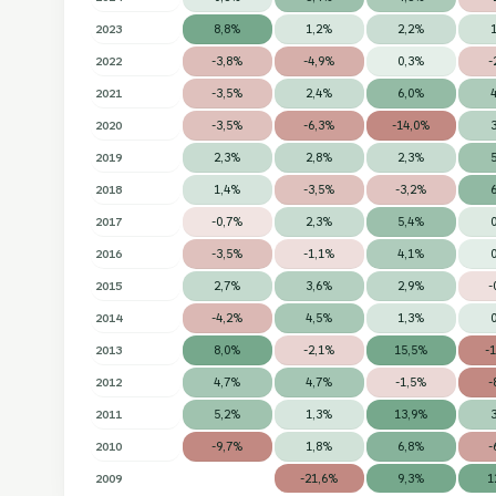
2023
8,8%
1,2%
2,2%
2022
-3,8%
-4,9%
0,3%
-
2021
-3,5%
2,4%
6,0%
2020
-3,5%
-6,3%
-14,0%
2019
2,3%
2,8%
2,3%
2018
1,4%
-3,5%
-3,2%
2017
-0,7%
2,3%
5,4%
2016
-3,5%
-1,1%
4,1%
2015
2,7%
3,6%
2,9%
-
2014
-4,2%
4,5%
1,3%
2013
8,0%
-2,1%
15,5%
-
2012
4,7%
4,7%
-1,5%
-
2011
5,2%
1,3%
13,9%
2010
-9,7%
1,8%
6,8%
-
2009
-21,6%
9,3%
1