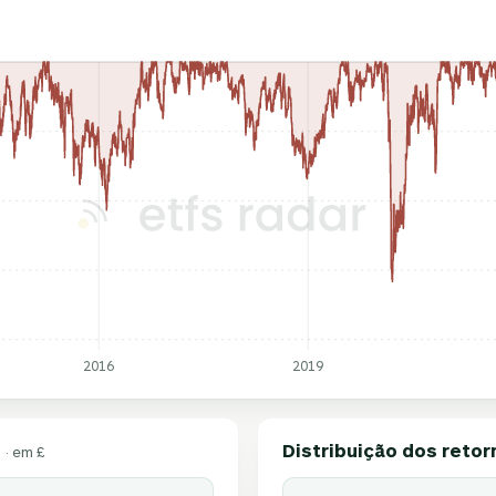
2016
2019
Distribuição dos retor
· em £