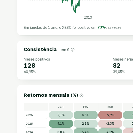
2013
73%
Em janelas de 1 ano, o XESC foi positivo em:
das vezes
Consistência
· em £
Meses positivos
Meses nega
128
82
60,95%
39,05%
Retornos mensais (%)
Jan
Fev
Mar
2026
2,1%
4,8%
-9,9%
2025
9,1%
2,1%
-2,3%
2024
0,8%
5,4%
4,3%
-