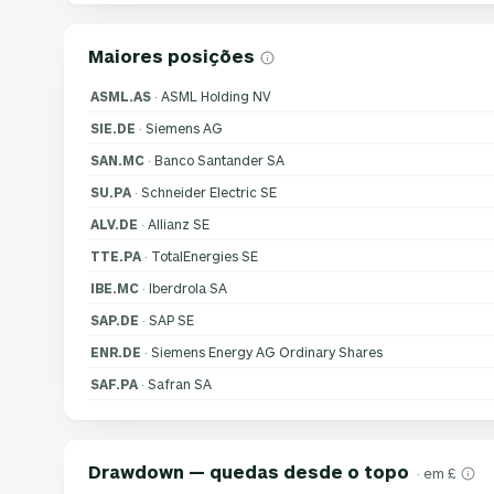
Maiores posições
ASML.AS
· ASML Holding NV
SIE.DE
· Siemens AG
SAN.MC
· Banco Santander SA
SU.PA
· Schneider Electric SE
ALV.DE
· Allianz SE
TTE.PA
· TotalEnergies SE
IBE.MC
· Iberdrola SA
SAP.DE
· SAP SE
ENR.DE
· Siemens Energy AG Ordinary Shares
SAF.PA
· Safran SA
Drawdown — quedas desde o topo
· em £