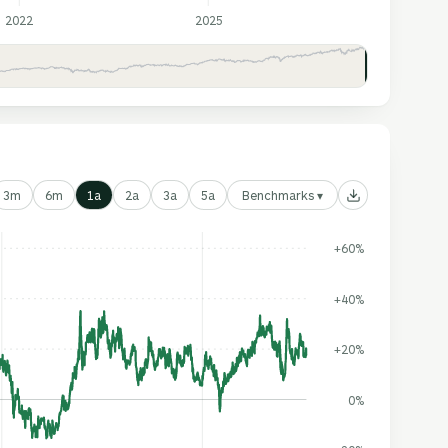
2022
2025
Benchmarks ▾
3m
6m
1a
2a
3a
5a
+60%
+40%
+20%
0%