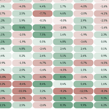
1,5%
-4,0%
4,4%
1,7%
-4,0%
-1,6%
2,7%
2,5%
-7,7%
4,6%
-2,0%
-4,1%
4,2%
1,9%
-0,1%
-0,0%
2,9%
-2,5%
3,2%
9,4%
7,4%
-2,8%
3,7%
-1,6%
5,1%
-2,5%
7,5%
1,6%
-1,9%
2,3%
6,1%
-1,9%
0,5%
4,8%
-3,6%
0,0%
0,9%
4,8%
-2,4%
2,4%
2,4%
0,1%
0,4%
0,2%
2,6%
5,1%
2,6%
0,9%
0,9%
-1,5%
-4,7%
4,5%
-5,7%
-4,5%
0,7%
2,0%
-1,6%
-4,5%
1,5%
0,5%
11,8%
4,7%
-6,0%
8,4%
-3,4%
4,0%
8,2%
-8,4%
8,4%
0,4%
5,6%
1,6%
3,9%
-15,5%
3,2%
-9,2%
-12,5%
-8,3%
6,0%
-6,9%
-5,1%
8,1%
-4,7%
9,3%
2,1%
2,5%
-2,6%
8,3%
9,9%
6,2%