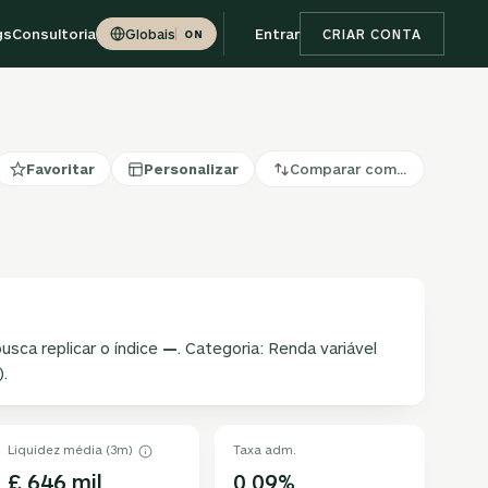
gs
Consultoria
Entrar
Globais
CRIAR CONTA
ON
Favoritar
Personalizar
Comparar com…
usca replicar o índice
—
. Categoria: Renda variável
.
Liquidez média (3m)
Taxa adm.
£ 646 mil
0,09%