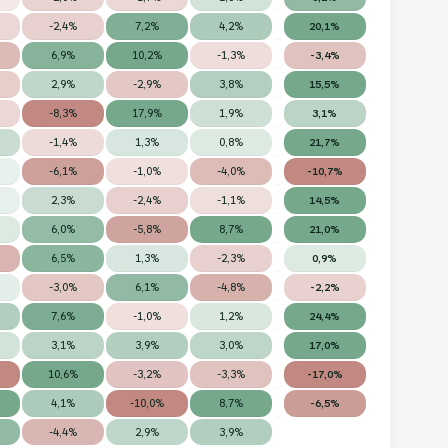
-2,4%
7,2%
4,2%
20,1%
6,9%
10,2%
-1,3%
-3,4%
2,9%
-2,9%
3,8%
15,5%
-8,3%
17,9%
1,9%
3,1%
-1,4%
1,3%
0,8%
21,7%
-6,1%
-1,0%
-4,0%
-10,7%
2,3%
-2,4%
-1,1%
14,5%
6,0%
-5,8%
8,7%
21,0%
6,5%
1,3%
-2,3%
0,9%
-3,0%
6,1%
-4,8%
-2,2%
7,6%
-1,0%
1,2%
24,4%
3,1%
3,9%
3,0%
17,0%
10,6%
-3,2%
-3,3%
-17,0%
4,1%
-10,0%
8,7%
-6,5%
-4,4%
2,9%
3,9%