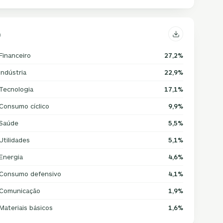
Financeiro
27,2%
Indústria
22,9%
Tecnologia
17,1%
Consumo cíclico
9,9%
Saúde
5,5%
Utilidades
5,1%
Energia
4,6%
Consumo defensivo
4,1%
Comunicação
1,9%
Materiais básicos
1,6%