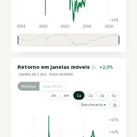
-10%
2018
2020
2022
2024
2026
Retorno em janelas móveis
+2,0%
(janela de 1 ano · mais recente)
Nominal
Real (IPCA)
3m
6m
1a
2a
3a
5a
Benchmarks ▾
+15%
+10%