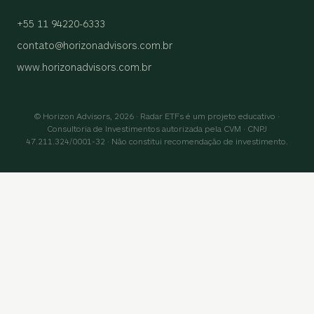
+55 11 94220-6333
contato@horizonadvisors.com.br
www.horizonadvisors.com.br
© Horizon Advisors, 2026 · Radar ETFs é um projeto educativo ·
Consultoria de Investimentos autorizada pela CVM · CNPJ
47.211.324/0001-32 · Não constitui recomendação de investimento.