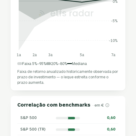
0%
-5%
-10%
1a
2a
3a
5a
7a
Faixa 5%–95%
20%–80%
Mediana
Faixa de retorno anualizado historicamente observada por
prazo de investimento — o leque estreita conforme o
prazo aumenta.
Correlação com benchmarks
· em €
S&P 500
0,60
S&P 500 (TR)
0,60