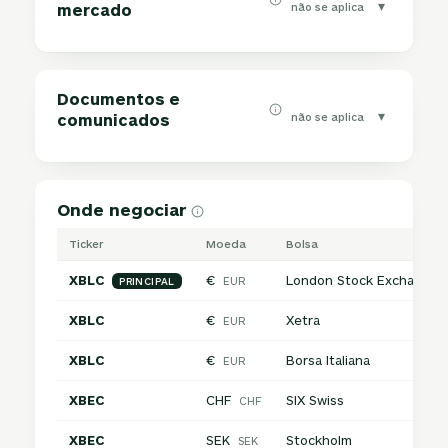
▾
não se aplica
mercado
Documentos e
▾
não se aplica
comunicados
Onde negociar
Ticker
Moeda
Bolsa
XBLC
€
London Stock Exchange
EUR
PRINCIPAL
XBLC
€
Xetra
EUR
XBLC
€
Borsa Italiana
EUR
XBEC
CHF
SIX Swiss
CHF
XBEC
SEK
Stockholm
SEK