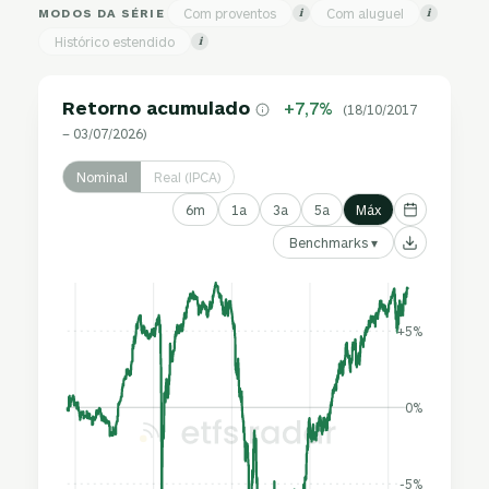
MODOS DA SÉRIE
Com proventos
Com aluguel
i
i
Histórico estendido
i
Retorno acumulado
+7,7%
(18/10/2017
– 03/07/2026)
Nominal
Real (IPCA)
6m
1a
3a
5a
Máx
Benchmarks ▾
+5%
0%
-5%