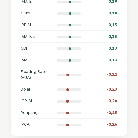
IMA-B
0,19
Ouro
0,18
IRF-M
0,15
IMA-B 5
0,15
CDI
0,13
IMA-S
0,13
Floating Rate
-0,22
(EUA)
Dólar
-0,23
IGP-M
-0,24
Poupança
-0,25
IPCA
-0,26