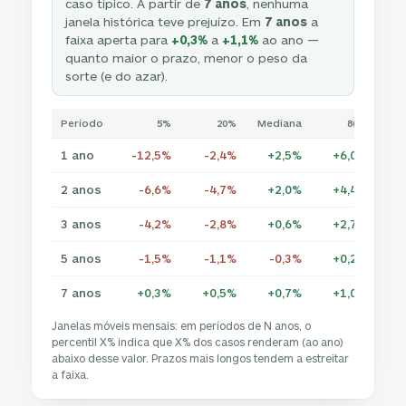
caso típico. A partir de
7 anos
, nenhuma
janela histórica teve prejuízo. Em
7 anos
a
faixa aperta para
+0,3%
a
+1,1%
ao ano —
quanto maior o prazo, menor o peso da
sorte (e do azar).
Período
5%
20%
Mediana
80%
1 ano
-12,5%
-2,4%
+2,5%
+6,0%
+
2 anos
-6,6%
-4,7%
+2,0%
+4,4%
+
3 anos
-4,2%
-2,8%
+0,6%
+2,7%
+
5 anos
-1,5%
-1,1%
-0,3%
+0,2%
+
7 anos
+0,3%
+0,5%
+0,7%
+1,0%
+
Janelas móveis mensais: em períodos de N anos, o
percentil X% indica que X% dos casos renderam (ao ano)
abaixo desse valor. Prazos mais longos tendem a estreitar
a faixa.