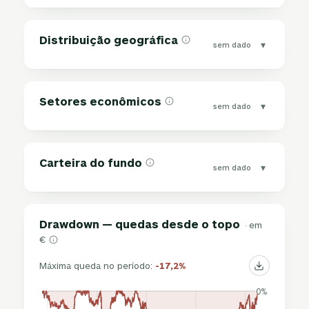
Distribuição geográfica
▾
sem dado
Setores econômicos
▾
sem dado
Carteira do fundo
▾
sem dado
Drawdown — quedas desde o topo
· em
€
Máxima queda no período:
-17,2%
0%