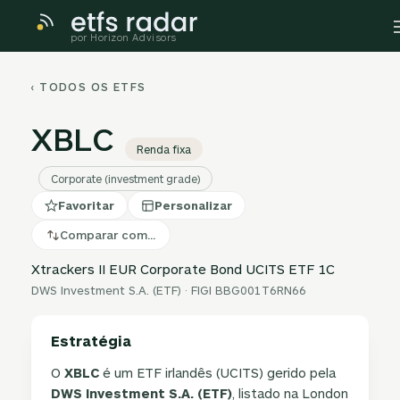
por Horizon Advisors
‹ TODOS OS ETFS
XBLC
Renda fixa
Corporate (investment grade)
Favoritar
Personalizar
Comparar com…
Xtrackers II EUR Corporate Bond UCITS ETF 1C
DWS Investment S.A. (ETF) · FIGI BBG001T6RN66
Estratégia
O
XBLC
é um ETF irlandês (UCITS) gerido pela
DWS Investment S.A. (ETF)
, listado na London