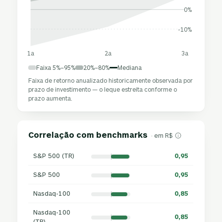
0%
-10%
1a
2a
3a
Faixa 5%–95%
20%–80%
Mediana
Faixa de retorno anualizado historicamente observada por
prazo de investimento — o leque estreita conforme o
prazo aumenta.
Correlação com benchmarks
· em R$
S&P 500 (TR)
0,95
S&P 500
0,95
Nasdaq-100
0,85
Nasdaq-100
0,85
(TR)