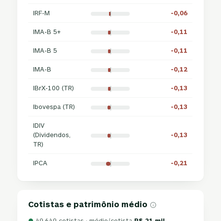
IRF-M
-0,06
IMA-B 5+
-0,11
IMA-B 5
-0,11
IMA-B
-0,12
IBrX-100 (TR)
-0,13
Ibovespa (TR)
-0,13
IDIV
(Dividendos,
-0,13
TR)
IPCA
-0,21
Cotistas e patrimônio médio
●
49.649 cotistas · médio/cotista
R$ 21 mil