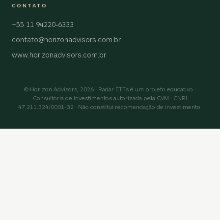
CONTATO
+55 11 94220-6333
contato@horizonadvisors.com.br
www.horizonadvisors.com.br
© Horizon Advisors, 2026 · Radar ETFs é um projeto educativo ·
Consultoria de Investimentos autorizada pela CVM · CNPJ
47.211.324/0001-32 · Não constitui recomendação de investimento.