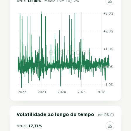
Atual
+0,08%
· médio 12m +0,12%
+3,0%
+2,0%
+1,0%
+0,0%
-1,0%
2022
2023
2024
2025
2026
Volatilidade ao longo do tempo
· em R$
Atual:
17,71%