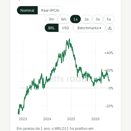
Nominal
Real (IPCA)
3m
6m
1a
2a
3a
5a
Benchmarks ▾
BRL
USD
+40%
+20%
0%
-20%
2023
2024
2025
2026
Em janelas de 1 ano, o WRLD11 foi positivo em: