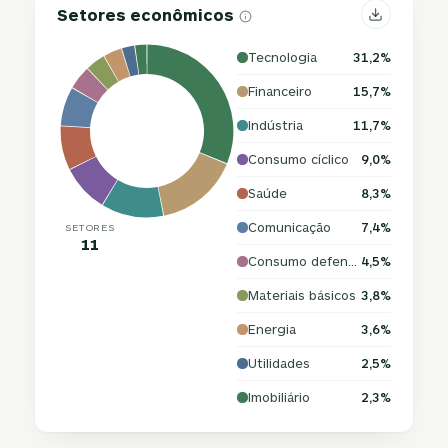
Setores econômicos
Tecnologia
31,2%
Financeiro
15,7%
Indústria
11,7%
Consumo cíclico
9,0%
Saúde
8,3%
Comunicação
7,4%
SETORES
11
Consumo defensivo
4,5%
Materiais básicos
3,8%
Energia
3,6%
Utilidades
2,5%
Imobiliário
2,3%