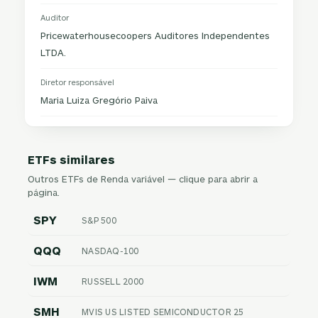
Auditor
Pricewaterhousecoopers Auditores Independentes
LTDA.
Diretor responsável
Maria Luiza Gregório Paiva
ETFs similares
Outros ETFs de Renda variável — clique para abrir a
página.
SPY
S&P 500
QQQ
NASDAQ-100
IWM
RUSSELL 2000
SMH
MVIS US LISTED SEMICONDUCTOR 25