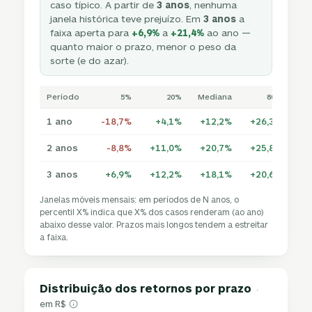
caso típico. A partir de
3 anos
, nenhuma
janela histórica teve prejuízo. Em
3 anos
a
faixa aperta para
+6,9%
a
+21,4%
ao ano —
quanto maior o prazo, menor o peso da
sorte (e do azar).
Período
5%
20%
Mediana
80%
1 ano
-18,7%
+4,1%
+12,2%
+26,3%
+4
2 anos
-8,8%
+11,0%
+20,7%
+25,8%
+2
3 anos
+6,9%
+12,2%
+18,1%
+20,6%
+2
Janelas móveis mensais: em períodos de N anos, o
percentil X% indica que X% dos casos renderam (ao ano)
abaixo desse valor. Prazos mais longos tendem a estreitar
a faixa.
Distribuição dos retornos por prazo
·
em R$