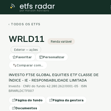
por Horizon Advisors
‹ TODOS OS ETFS
WRLD11
Renda variável
Exterior — ações
Favoritar
Personalizar
Comparar com…
INVESTO FTSE GLOBAL EQUITIES ETF CLASSE DE
ÍNDICE - IE - RESPONSABILIDADE LIMITADA
Investo · CNPJ do fundo 42.280.262/0001-05 · ISIN
BRWRLDCTF007
Página do fundo
Página da gestora
Documentos