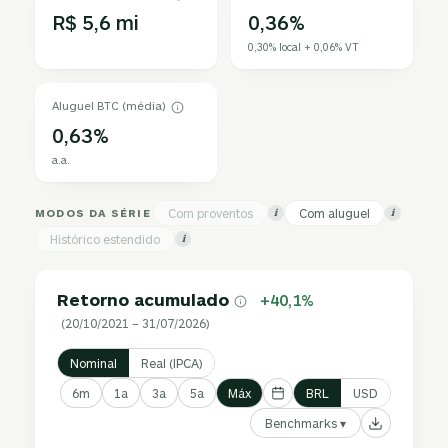
R$ 5,6 mi
0,36%
0,30% local + 0,06% VT
Aluguel BTC (média)
0,63%
a.a.
MODOS DA SÉRIE
Com proventos
Com aluguel
i
i
Histórico estendido
i
Retorno acumulado
+40,1%
(20/10/2021 – 31/07/2026)
Nominal
Real (IPCA)
6m
1a
3a
5a
Máx
BRL
USD
Benchmarks ▾