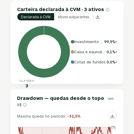
Carteira declarada à CVM · 3 ativos
Declarada à CVM
Ativos subjacentes
Investimento no exterior
99,9%
▾
Caixa e equivalentes
0,1%
▾
Cotas de fundos
0,0%
▾
CLASSES
3
Drawdown — quedas desde o topo
· em
R$
Máxima queda no período:
-32,5%
0%