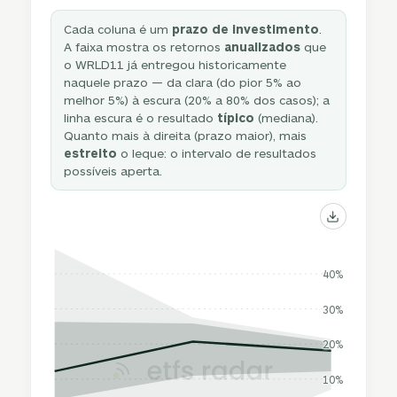
Cada coluna é um
prazo de investimento
.
A faixa mostra os retornos
anualizados
que
o WRLD11 já entregou historicamente
naquele prazo — da clara (do pior 5% ao
melhor 5%) à escura (20% a 80% dos casos); a
linha escura é o resultado
típico
(mediana).
Quanto mais à direita (prazo maior), mais
estreito
o leque: o intervalo de resultados
possíveis aperta.
40%
30%
20%
10%