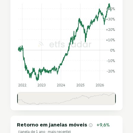
+40%
+30%
+20%
+10%
0%
-10%
-20%
2022
2023
2024
2025
2026
Retorno em janelas móveis
+9,6%
(janela de 1 ano · mais recente)