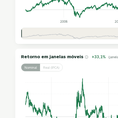
2008
2
Retorno em janelas móveis
+33,1%
(janel
Nominal
Real (IPCA)