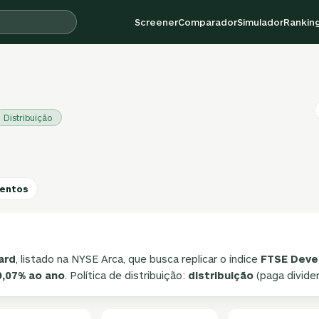
Screener
Comparador
Simulador
Rankin
Distribuição
entos
ard
, listado na NYSE Arca, que busca replicar o índice
FTSE Devel
0,07% ao ano
. Política de distribuição:
distribuição
(paga divide