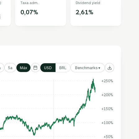
)
Taxa adm.
Dividend yield
0,07%
2,61%
i
Benchmarks ▾
a
5a
Máx
USD
BRL
+250%
+200%
+150%
+100%
+50%