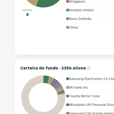
Singapura
Estados Unidos
PAÍSES
8
Nova Zelândia
China
Carteira do fundo · 2356 ativos
Samsung Electronics Co Lt
SK hynix Inc
Toyota Motor Corp
Mitsubishi UFJ Financial Gro
Vanguard Cmt Funds-Vangua