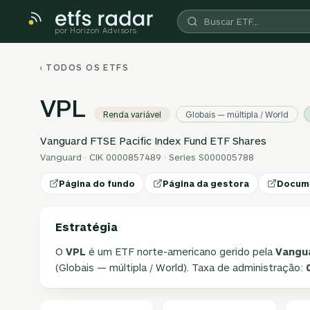
por Horizon Advisors
‹ TODOS OS ETFS
VPL
Renda variável
Globais — múltipla / World
Vanguard FTSE Pacific Index Fund ETF Shares
Vanguard · CIK 0000857489 · Series S000005788
Página do fundo
Página da gestora
Docum
Estratégia
O
VPL
é um ETF norte-americano gerido pela
Vangu
(Globais — múltipla / World). Taxa de administração: