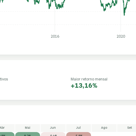
2016
2020
tivos
Maior retorno mensal
+13,16%
Abr
Mai
Jun
Jul
Ago
Set
9,8%
8,2%
-0,4%
-5,8%