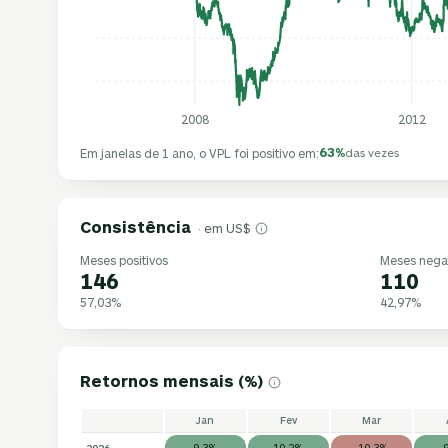
2008
2012
63%
Em janelas de 1 ano, o VPL foi positivo em:
das vezes
Consistência
· em US$
Meses positivos
Meses nega
146
110
57,03%
42,97%
Retornos mensais (%)
Jan
Fev
Mar
2026
9,3%
10,2%
-10,3%