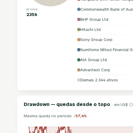
Commonwealth Bank of Aust
ATIVOS
2356
BHP Group Ltd
Hitachi Ltd
Sony Group Corp
Sumitomo Mitsui Financial G
AIA Group Ltd
Advantest Corp
Demais 2.344 ativos
Drawdown — quedas desde o topo
· em US$
Máxima queda no período:
-57,4%