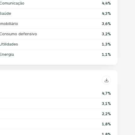
Comunicação
4,4%
Saúde
4,3%
Imobiliário
3,6%
Consumo defensivo
3,2%
Utilidades
1,3%
Energia
1,1%
4,7%
3,1%
2,2%
1,8%
1,8%