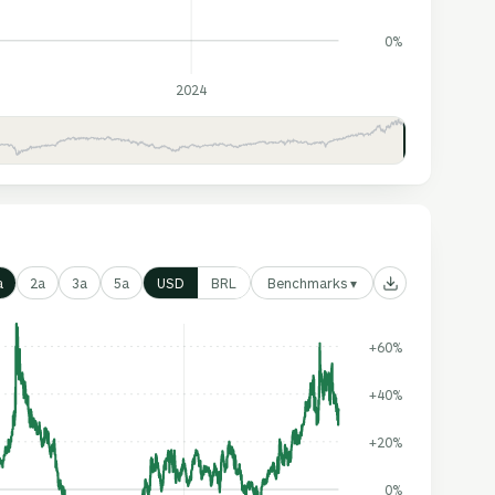
0%
2024
Benchmarks ▾
a
2a
3a
5a
USD
BRL
+60%
+40%
+20%
0%