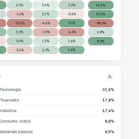
2,0%
0,6%
3,2%
11,1%
-3,2%
2,1%
-0,6%
17,1%
-18,6%
-4,6%
9,0%
-35,3%
3,3%
-3,9%
-6,3%
1,9%
3,0%
1,5%
1,6%
9,2%
-2,4%
2,3%
6,8%
Tecnologia
31,6%
Financeiro
17,8%
Indústria
17,4%
Consumo cíclico
8,8%
Materiais básicos
6,5%