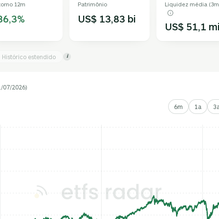
torno 12m
Patrimônio
Liquidez média (3m
36,3%
US$ 13,83 bi
US$ 51,1 m
Histórico estendido
i
1/07/2026)
6m
1a
3