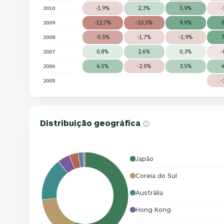
2010
-1,9%
2,3%
5,9%
-
2009
-12,7%
-10,5%
9,9%
2008
-5,5%
-1,7%
-1,9%
2007
0,8%
2,6%
0,3%
-
2006
4,5%
-2,0%
3,5%
2005
-
Distribuição geográfica
Japão
Coreia do Sul
Austrália
Hong Kong