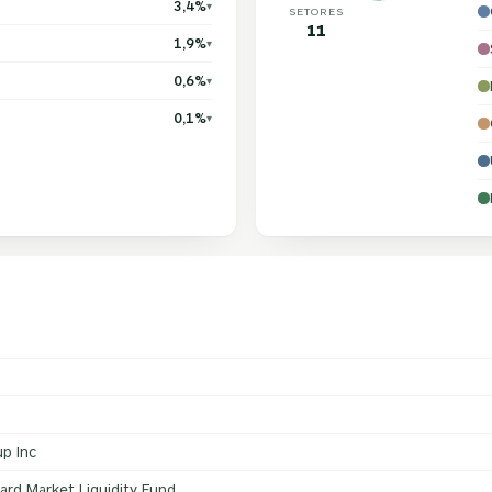
3,4%
▾
SETORES
11
1,9%
▾
0,6%
▾
0,1%
▾
d
up Inc
rd Market Liquidity Fund