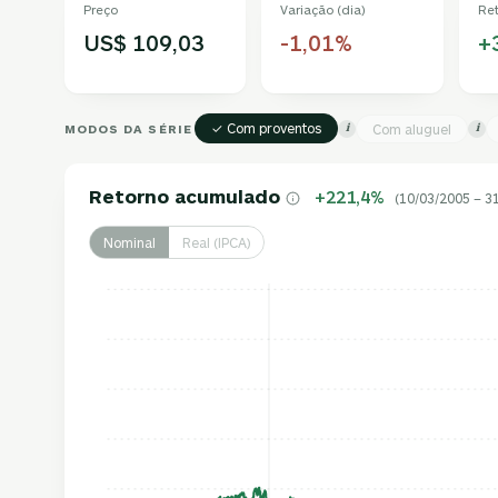
Preço
Variação (dia)
Re
US$ 109,03
-1,01%
+
✓ Com proventos
MODOS DA SÉRIE
Com aluguel
i
i
Retorno acumulado
+221,4%
(10/03/2005 – 3
Nominal
Real (IPCA)