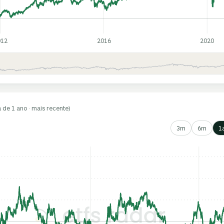
012
2016
2020
a de 1 ano · mais recente)
3m
6m
1