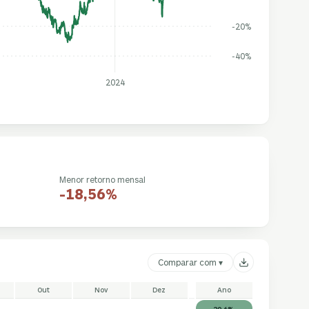
-20%
-40%
2024
Menor retorno mensal
-18,56%
Comparar com ▾
Out
Nov
Dez
Ano
20,6%