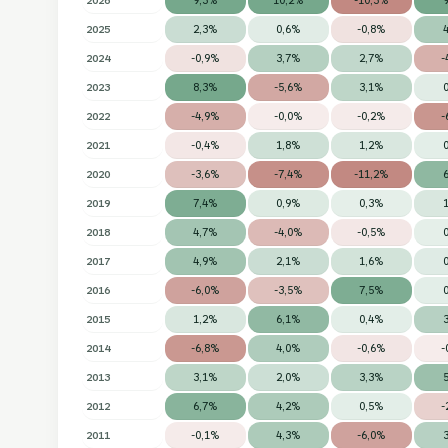
2025
2,3%
0,6%
-0,8%
2024
-0,9%
3,7%
2,7%
-
2023
8,3%
-5,6%
3,1%
2022
-4,9%
-0,0%
-0,2%
-
2021
-0,4%
1,8%
1,2%
2020
-3,6%
-7,4%
-11,2%
2019
7,4%
0,9%
0,3%
2018
4,7%
-4,0%
-0,5%
2017
4,9%
2,1%
1,6%
2016
-6,0%
-3,5%
7,5%
2015
1,2%
6,1%
0,4%
2014
-6,8%
4,0%
-0,6%
-
2013
3,1%
2,0%
3,3%
2012
6,7%
4,2%
0,5%
-
2011
-0,1%
4,3%
-6,0%