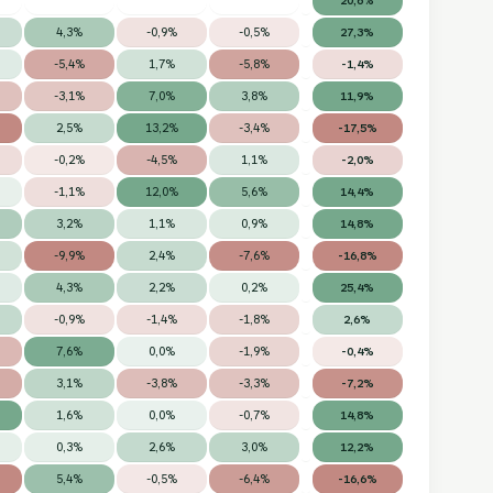
4,3%
-0,9%
-0,5%
27,3%
-5,4%
1,7%
-5,8%
-1,4%
-3,1%
7,0%
3,8%
11,9%
2,5%
13,2%
-3,4%
-17,5%
-0,2%
-4,5%
1,1%
-2,0%
-1,1%
12,0%
5,6%
14,4%
3,2%
1,1%
0,9%
14,8%
-9,9%
2,4%
-7,6%
-16,8%
4,3%
2,2%
0,2%
25,4%
-0,9%
-1,4%
-1,8%
2,6%
7,6%
0,0%
-1,9%
-0,4%
3,1%
-3,8%
-3,3%
-7,2%
1,6%
0,0%
-0,7%
14,8%
0,3%
2,6%
3,0%
12,2%
5,4%
-0,5%
-6,4%
-16,6%