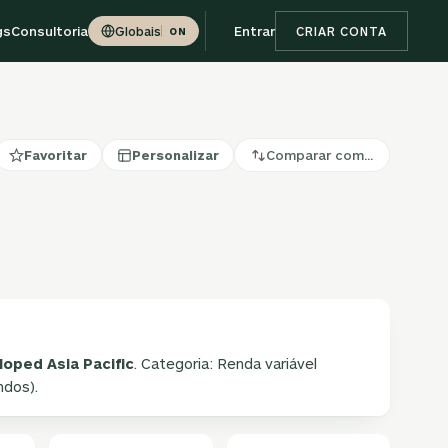
gs
Consultoria
Entrar
Globais
CRIAR CONTA
ON
Favoritar
Personalizar
Comparar com…
oped Asia Pacific
. Categoria: Renda variável
ndos).