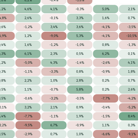
4,2%
4,6%
4,1%
-0,3%
5,0%
2,1%
4,8%
2,6%
-0,1%
3,3%
1,6%
0,7%
0,6%
-1,2%
3,4%
3,6%
-4,1%
-3,5%
6,9%
1,2%
-9,0%
5,3%
-4,1%
-10,5%
0,4%
1,6%
-1,2%
-1,0%
0,8%
-1,3%
6,3%
6,1%
2,3%
0,5%
6,2%
0,1%
1,2%
-5,0%
4,3%
-1,4%
-2,6%
4,1%
0,3%
-1,1%
-3,3%
0,8%
-0,9%
1,8%
0,8%
2,2%
1,0%
2,8%
0,2%
0,7%
0,5%
1,1%
-0,7%
5,8%
0,2%
2,6%
3,5%
-0,6%
-3,2%
-0,5%
-7,7%
-4,2%
0,1%
3,2%
2,1%
0,9%
-0,4%
-5,2%
5,4%
-7,7%
-1,1%
1,9%
-1,5%
8,4%
2,2%
-9,5%
6,7%
-0,9%
1,1%
0,3%
3,5%
-2,9%
0,7%
1,0%
-6,6%
-9,1%