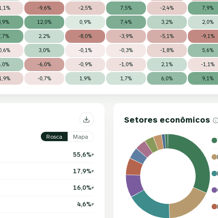
1,1%
-9,6%
-2,5%
7,5%
-2,4%
7,9%
8,9%
12,0%
0,9%
7,4%
3,2%
2,0%
7,7%
2,2%
-8,0%
-3,9%
-5,1%
-9,1%
0,6%
3,0%
-0,1%
-0,3%
-1,8%
5,6%
4,0%
-6,0%
-0,9%
-1,0%
2,1%
-1,1%
1,9%
-0,7%
1,9%
1,7%
6,0%
9,1%
Setores econômicos
Rosca
Mapa
55,6%
▾
17,9%
▾
16,0%
▾
4,6%
▾