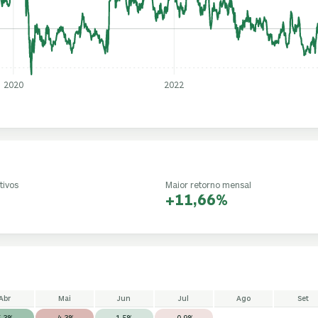
2020
2022
tivos
Maior retorno mensal
+11,66%
Abr
Mai
Jun
Jul
Ago
Set
5,3%
-4,3%
1,5%
-0,9%