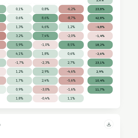
0,1%
0,8%
-6,2%
23,8%
0,6%
8,6%
-8,7%
42,8%
1,3%
4,6%
1,2%
-4,8%
3,2%
7,4%
-2,0%
-1,4%
5,9%
-1,0%
8,5%
18,2%
4,1%
1,8%
0,6%
-2,6%
-1,7%
-2,3%
2,7%
23,1%
1,2%
2,9%
-4,6%
2,9%
1,7%
2,4%
-5,6%
10,4%
0,9%
-3,0%
-1,6%
11,7%
1,8%
-0,4%
1,1%