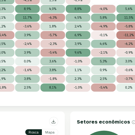
3,3%
8,9%
4,0%
8,8%
-4,0%
5,6%
2,1%
11,7%
-6,3%
4,5%
5,8%
11,5%
1,2%
-3,6%
1,8%
2,4%
-4,9%
-5,8%
5,4%
3,9%
-5,7%
6,9%
-0,1%
-11,2%
3,5%
-2,4%
-2,3%
3,9%
4,6%
-6,2%
3,0%
3,9%
-5,4%
9,6%
-2,1%
-0,9%
0,5%
0,0%
3,6%
-1,0%
5,3%
3,0%
3,2%
-1,6%
3,8%
1,1%
0,9%
-0,6%
1,9%
3,8%
-1,8%
2,3%
2,5%
-3,7%
1,8%
2,5%
8,1%
-1,0%
-5,4%
0,2%
Setores econômicos
Rosca
Mapa