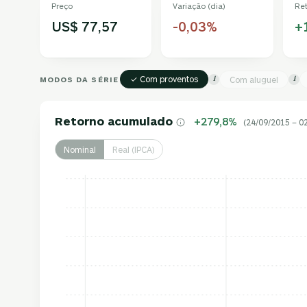
Preço
Variação (dia)
Re
US$ 77,57
-0,03%
+
✓ Com proventos
MODOS DA SÉRIE
Com aluguel
i
i
Retorno acumulado
+279,8%
(24/09/2015 – 0
Nominal
Real (IPCA)