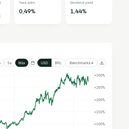
)
Taxa adm.
Dividend yield
0,49%
1,44%
i
Benchmarks ▾
a
5a
Máx
USD
BRL
+300%
+250%
+200%
+150%
+100%