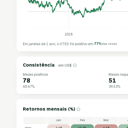
2018
77%
Em janelas de 1 ano, o UTES foi positivo em:
das vezes
Consistência
· em US$
Meses positivos
Meses nega
78
51
60,47%
39,53%
Retornos mensais (%)
Jan
Fev
Mar
2026
-1,6%
10,2%
-6,6%