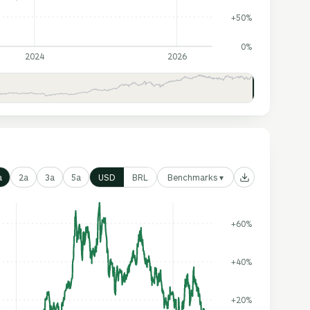
+50%
0%
2024
2026
Benchmarks ▾
a
2a
3a
5a
USD
BRL
+60%
+40%
+20%