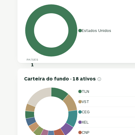
Estados Unidos
PAÍSES
1
Carteira do fundo · 18 ativos
TLN
VST
CEG
XEL
CNP