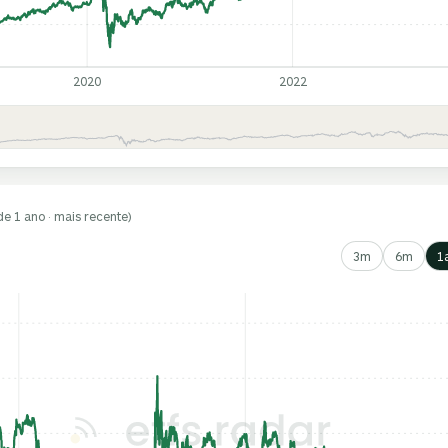
2020
2022
de 1 ano · mais recente)
3m
6m
1