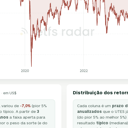
2020
2022
Distribuição dos retor
· em US$
á variou de
-7,0%
(pior 5%
Cada coluna é um
prazo d
 típico. A partir de
3
anualizados
que o UTES já
anos
a faixa aperta para
(do pior 5% ao melhor 5%) 
or o peso da sorte (e do
resultado
típico
(mediana).