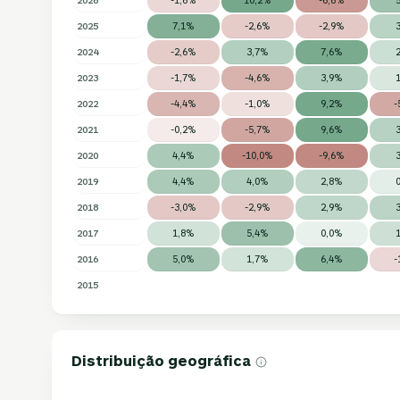
2025
7,1%
-2,6%
-2,9%
2024
-2,6%
3,7%
7,6%
2023
-1,7%
-4,6%
3,9%
2022
-4,4%
-1,0%
9,2%
-
2021
-0,2%
-5,7%
9,6%
2020
4,4%
-10,0%
-9,6%
2019
4,4%
4,0%
2,8%
2018
-3,0%
-2,9%
2,9%
2017
1,8%
5,4%
0,0%
2016
5,0%
1,7%
6,4%
-
2015
Distribuição geográfica