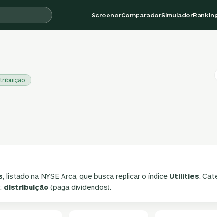
Screener
Comparador
Simulador
Rankin
stribuição
s
, listado na NYSE Arca, que busca replicar o índice
Utilities
. Cat
o:
distribuição
(paga dividendos).