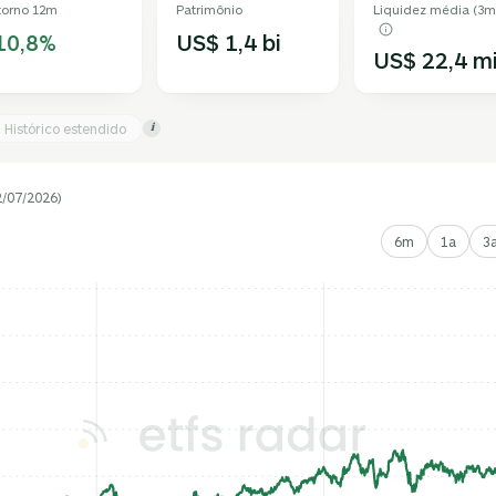
torno 12m
Patrimônio
Liquidez média (3m
10,8%
US$ 1,4 bi
US$ 22,4 m
Histórico estendido
i
2/07/2026)
6m
1a
3