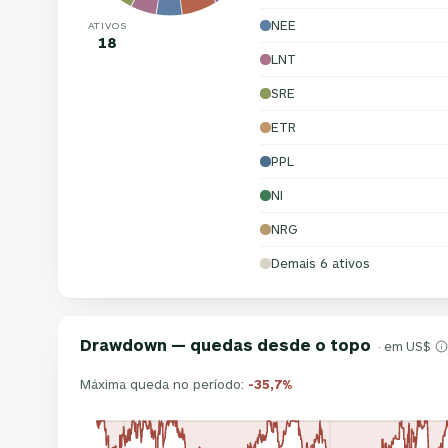
NEE
ATIVOS
18
LNT
SRE
ETR
PPL
NI
NRG
Demais 6 ativos
Drawdown — quedas desde o topo
· em US$
Máxima queda no período:
-35,7%