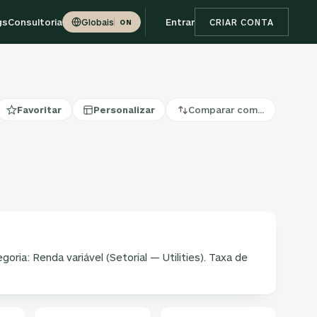
gs
Consultoria
Entrar
Globais
CRIAR CONTA
ON
Favoritar
Personalizar
Comparar com…
egoria: Renda variável (Setorial — Utilities). Taxa de