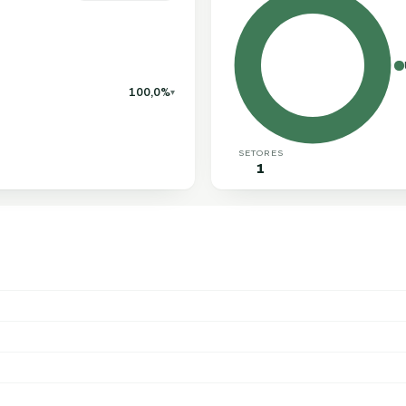
100,0%
▾
SETORES
1