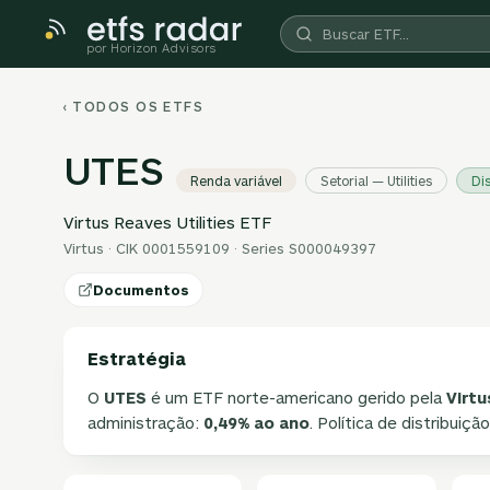
por Horizon Advisors
‹ TODOS OS ETFS
UTES
Renda variável
Setorial — Utilities
Di
Virtus Reaves Utilities ETF
Virtus · CIK 0001559109 · Series S000049397
Documentos
Estratégia
O
UTES
é um ETF norte-americano gerido pela
Virtu
administração:
0,49% ao ano
. Política de distribuiçã