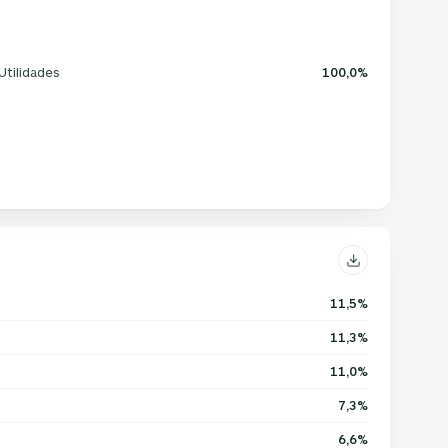
Utilidades
100,0%
11,5%
11,3%
11,0%
7,3%
6,6%