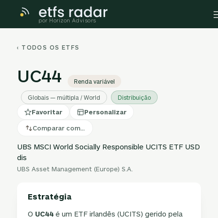
por Horizon Advisors
‹ TODOS OS ETFS
UC44
Renda variável
Globais — múltipla / World
Distribuição
Favoritar
Personalizar
Comparar com…
UBS MSCI World Socially Responsible UCITS ETF USD
dis
UBS Asset Management (Europe) S.A.
Estratégia
O
UC44
é um ETF irlandês (UCITS) gerido pela