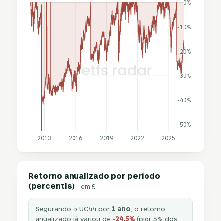
0%
-10%
-20%
-30%
-40%
-50%
2013
2016
2019
2022
2025
Retorno anualizado por período
(percentis)
· em £
Segurando o UC44 por
1 ano
, o retorno
anualizado já variou de
-24,5%
(pior 5% dos