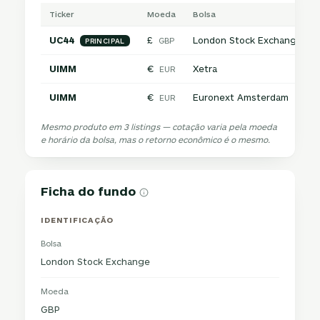
Ticker
Moeda
Bolsa
UC44
£
London Stock Exchange
GBP
PRINCIPAL
UIMM
€
Xetra
EUR
UIMM
€
Euronext Amsterdam
EUR
Mesmo produto em 3 listings — cotação varia pela moeda
e horário da bolsa, mas o retorno econômico é o mesmo.
Ficha do fundo
IDENTIFICAÇÃO
Bolsa
London Stock Exchange
Moeda
GBP