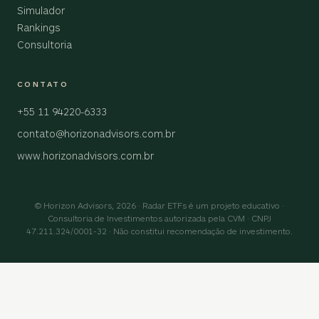
Simulador
Rankings
Consultoria
CONTATO
+55 11 94220-6333
contato@horizonadvisors.com.br
www.horizonadvisors.com.br
© Horizon Advisors, 2026 · Radar ETFs é um projeto educativo ·
Consultoria de Investimentos autorizada pela CVM · CNPJ
47.211.324/0001-32 · Não constitui recomendação de investimento.