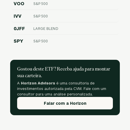
VOO
S&P 500
IVV
S&P 500
0JFF
LARGE BLEND
SPY
S&P 500
Gostou deste ETF? Receba ajuda para montar
sua carteira.
A
Horizon Advisors
é uma consultoria de
investimentos autorizada pela CVM. Fale com um
consultor para uma análise personalizada.
Falar com a Horizon