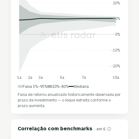
20%
10%
0%
-10%
-20%
1a
2a
3a
5a
7a
10a
Faixa 5%–95%
20%–80%
Mediana
Faixa de retorno anualizado historicamente observada por
prazo de investimento — o leque estreita conforme o
prazo aumenta.
Correlação com benchmarks
· em £