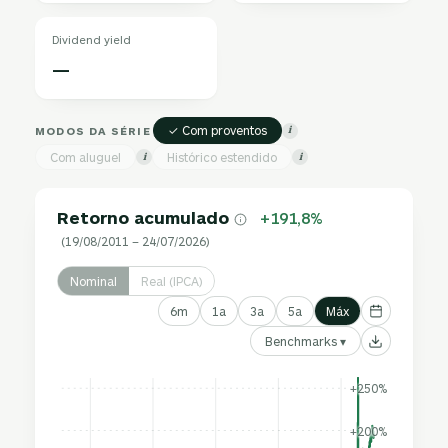
Dividend yield
—
✓ Com proventos
MODOS DA SÉRIE
i
Com aluguel
Histórico estendido
i
i
Retorno acumulado
+191,8%
(19/08/2011 – 24/07/2026)
Nominal
Real (IPCA)
6m
1a
3a
5a
Máx
Benchmarks ▾
+250%
+200%