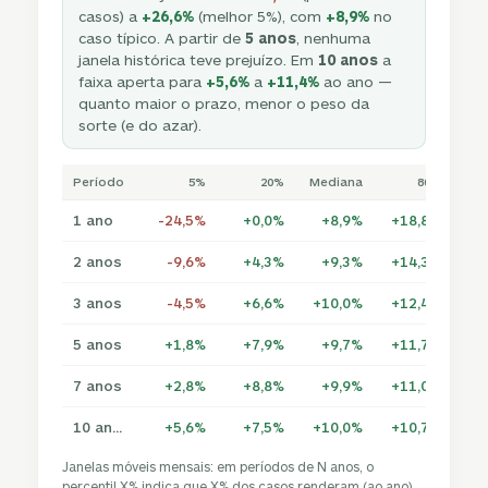
casos) a
+26,6%
(melhor 5%), com
+8,9%
no
caso típico. A partir de
5 anos
, nenhuma
janela histórica teve prejuízo. Em
10 anos
a
faixa aperta para
+5,6%
a
+11,4%
ao ano —
quanto maior o prazo, menor o peso da
sorte (e do azar).
Período
5%
20%
Mediana
80%
1 ano
-24,5%
+0,0%
+8,9%
+18,8%
+2
2 anos
-9,6%
+4,3%
+9,3%
+14,3%
+1
3 anos
-4,5%
+6,6%
+10,0%
+12,4%
+1
5 anos
+1,8%
+7,9%
+9,7%
+11,7%
+1
7 anos
+2,8%
+8,8%
+9,9%
+11,0%
+1
10 anos
+5,6%
+7,5%
+10,0%
+10,7%
+1
Janelas móveis mensais: em períodos de N anos, o
percentil X% indica que X% dos casos renderam (ao ano)