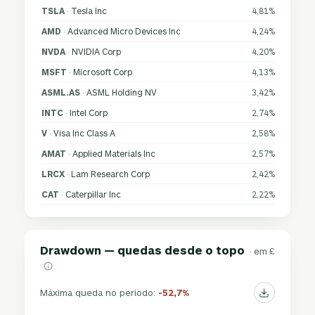
TSLA
· Tesla Inc
4,81%
AMD
· Advanced Micro Devices Inc
4,24%
NVDA
· NVIDIA Corp
4,20%
MSFT
· Microsoft Corp
4,13%
ASML.AS
· ASML Holding NV
3,42%
INTC
· Intel Corp
2,74%
V
· Visa Inc Class A
2,58%
AMAT
· Applied Materials Inc
2,57%
LRCX
· Lam Research Corp
2,42%
CAT
· Caterpillar Inc
2,22%
Drawdown — quedas desde o topo
· em £
Máxima queda no período:
-52,7%