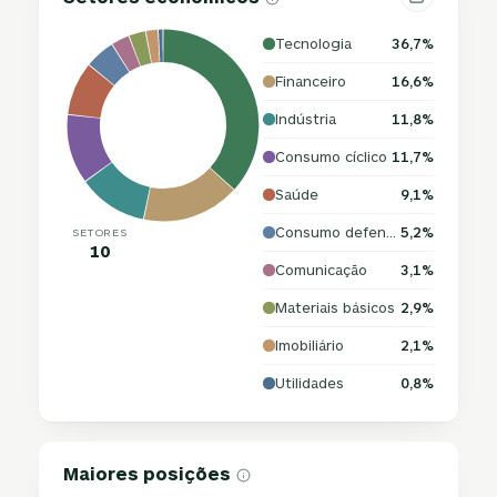
Tecnologia
36,7%
Financeiro
16,6%
Indústria
11,8%
Consumo cíclico
11,7%
Saúde
9,1%
Consumo defensivo
5,2%
SETORES
10
Comunicação
3,1%
Materiais básicos
2,9%
Imobiliário
2,1%
Utilidades
0,8%
Maiores posições