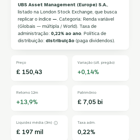
UBS Asset Management (Europe) S.A.
,
listado na London Stock Exchange, que busca
replicar o índice
—
. Categoria: Renda variável
(Globais — múltipla / World). Taxa de
administração:
0,22% ao ano
. Política de
distribuição:
distribuição
(paga dividendos).
Preço
Variação (últ. pregão)
£ 150,43
+0,14%
Retorno 12m
Patrimônio
+13,9%
£ 7,05 bi
Liquidez média (3m)
Taxa adm.
£ 197 mil
0,22%