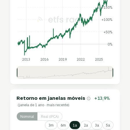
+150%
+100%
+50%
0%
2013
2016
2019
2022
2025
Retorno em janelas móveis
+13,9%
(janela de 1 ano · mais recente)
Nominal
Real (IPCA)
3m
6m
1a
2a
3a
5a