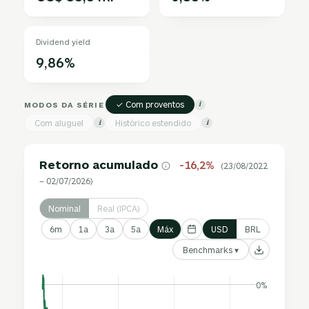
Dividend yield
9,86%
✓ Com proventos
MODOS DA SÉRIE
i
Com aluguel
Histórico estendido
i
i
Retorno acumulado
-16,2%
(23/08/2022
– 02/07/2026)
Nominal
Real (IPCA)
6m
1a
3a
5a
Máx
USD
BRL
Benchmarks ▾
0%