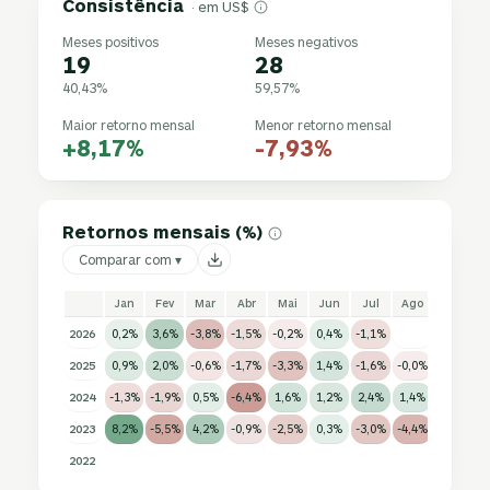
Consistência
· em US$
Meses positivos
Meses negativos
19
28
40,43%
59,57%
Maior retorno mensal
Menor retorno mensal
+8,17%
-7,93%
Retornos mensais (%)
Comparar com ▾
Jan
Fev
Mar
Abr
Mai
Jun
Jul
Ago
Set
2026
0,2%
3,6%
-3,8%
-1,5%
-0,2%
0,4%
-1,1%
2025
0,9%
2,0%
-0,6%
-1,7%
-3,3%
1,4%
-1,6%
-0,0%
2,5%
1
2024
-1,3%
-1,9%
0,5%
-6,4%
1,6%
1,2%
2,4%
1,4%
1,3%
-
2023
8,2%
-5,5%
4,2%
-0,9%
-2,5%
0,3%
-3,0%
-4,4%
-6,9%
-
2022
-7,9%
-