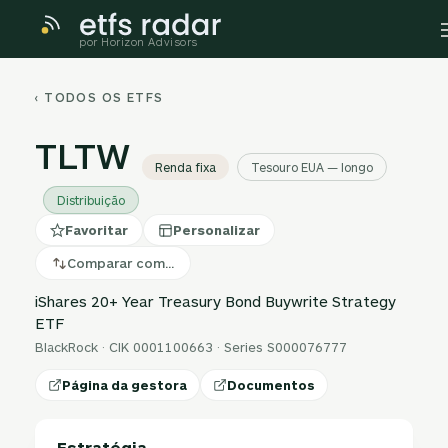
por Horizon Advisors
‹ TODOS OS ETFS
TLTW
Renda fixa
Tesouro EUA — longo
Distribuição
Favoritar
Personalizar
Comparar com…
iShares 20+ Year Treasury Bond Buywrite Strategy
ETF
BlackRock · CIK 0001100663 · Series S000076777
Página da gestora
Documentos
Estratégia