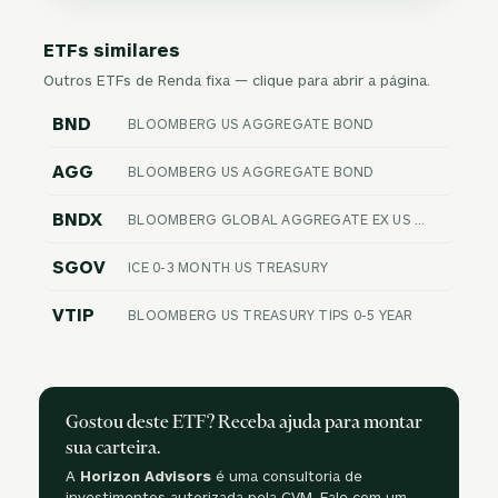
ETFs similares
Outros ETFs de Renda fixa — clique para abrir a página.
BND
BLOOMBERG US AGGREGATE BOND
AGG
BLOOMBERG US AGGREGATE BOND
BNDX
BLOOMBERG GLOBAL AGGREGATE EX US FLOAT ADJUSTED RIC HEDGED
SGOV
ICE 0-3 MONTH US TREASURY
VTIP
BLOOMBERG US TREASURY TIPS 0-5 YEAR
Gostou deste ETF? Receba ajuda para montar
sua carteira.
A
Horizon Advisors
é uma consultoria de
investimentos autorizada pela CVM. Fale com um