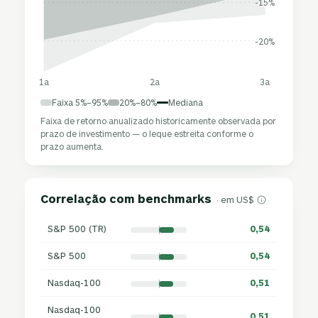
-15%
-20%
1a
2a
3a
Faixa 5%–95%
20%–80%
Mediana
Faixa de retorno anualizado historicamente observada por
prazo de investimento — o leque estreita conforme o
prazo aumenta.
Correlação com benchmarks
· em US$
S&P 500 (TR)
0,54
S&P 500
0,54
Nasdaq-100
0,51
Nasdaq-100
0,51