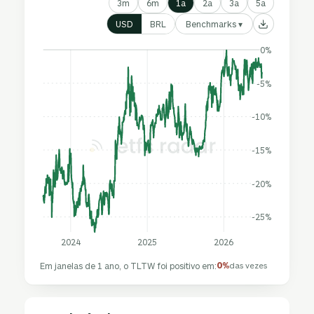
3m
6m
1a
2a
3a
5a
Benchmarks ▾
USD
BRL
0%
-5%
-10%
-15%
-20%
-25%
2024
2025
2026
0%
Em janelas de 1 ano, o TLTW foi positivo em:
das vezes