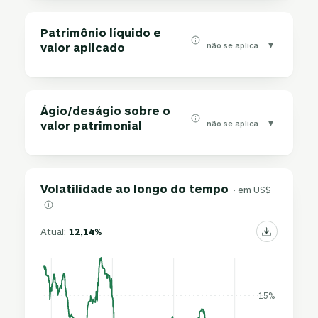
Patrimônio líquido e
▾
não se aplica
valor aplicado
Ágio/deságio sobre o
▾
não se aplica
valor patrimonial
Volatilidade ao longo do tempo
· em US$
Atual:
12,14%
15%