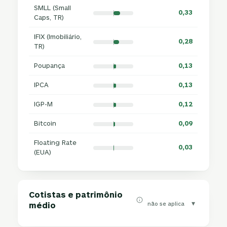
SMLL (Small
0,33
Caps, TR)
IFIX (Imobiliário,
0,28
TR)
Poupança
0,13
IPCA
0,13
IGP-M
0,12
Bitcoin
0,09
Floating Rate
0,03
(EUA)
Cotistas e patrimônio
▾
não se aplica
médio