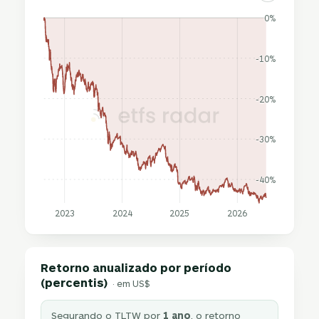
0%
-10%
-20%
-30%
-40%
2023
2024
2025
2026
Retorno anualizado por período
(percentis)
· em US$
Segurando o TLTW por
1 ano
, o retorno