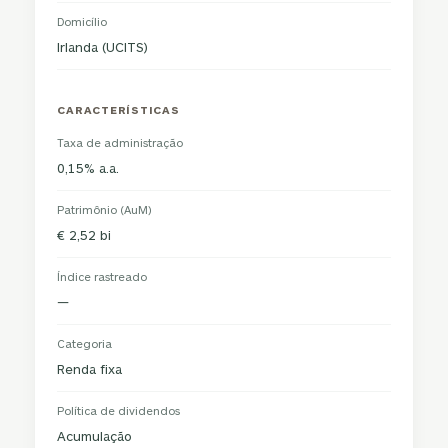
Domicílio
Irlanda (UCITS)
CARACTERÍSTICAS
Taxa de administração
0,15% a.a.
Patrimônio (AuM)
€ 2,52 bi
Índice rastreado
—
Categoria
Renda fixa
Política de dividendos
Acumulação