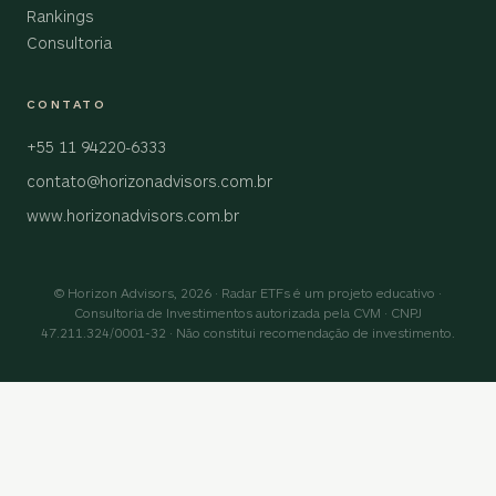
Rankings
Consultoria
CONTATO
+55 11 94220-6333
contato@horizonadvisors.com.br
www.horizonadvisors.com.br
© Horizon Advisors, 2026 · Radar ETFs é um projeto educativo ·
Consultoria de Investimentos autorizada pela CVM · CNPJ
47.211.324/0001-32 · Não constitui recomendação de investimento.