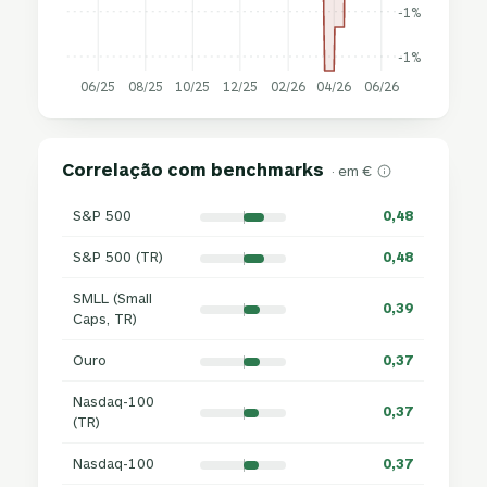
-1%
-1%
06/25
08/25
10/25
12/25
02/26
04/26
06/26
Correlação com benchmarks
· em €
S&P 500
0,48
S&P 500 (TR)
0,48
SMLL (Small
0,39
Caps, TR)
Ouro
0,37
Nasdaq-100
0,37
(TR)
Nasdaq-100
0,37