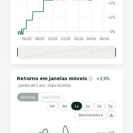
+1%
+1%
0%
06/25
08/25
10/25
12/25
02/26
04/26
06/26
Retorno em janelas móveis
+1,9%
(janela de 1 ano · mais recente)
Nominal
Real (IPCA)
3m
6m
1a
2a
3a
5a
Benchmarks ▾
+2%