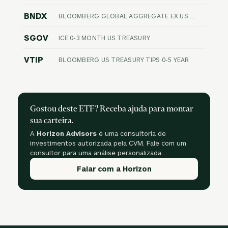
BNDX
BLOOMBERG GLOBAL AGGREGATE EX US FLOAT ADJUSTED RIC HEDGED
SGOV
ICE 0-3 MONTH US TREASURY
VTIP
BLOOMBERG US TREASURY TIPS 0-5 YEAR
Gostou deste ETF? Receba ajuda para montar
sua carteira.
A
Horizon Advisors
é uma consultoria de
investimentos autorizada pela CVM. Fale com um
consultor para uma análise personalizada.
Falar com a Horizon