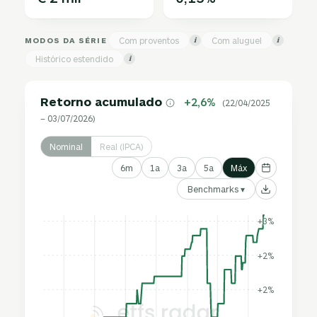
MODOS DA SÉRIE
Com proventos
Com aluguel
i
i
Histórico estendido
i
Retorno acumulado
+2,6%
(22/04/2025
– 03/07/2026)
Nominal
Real (IPCA)
6m
1a
3a
5a
Máx
Benchmarks ▾
+3%
+2%
+2%