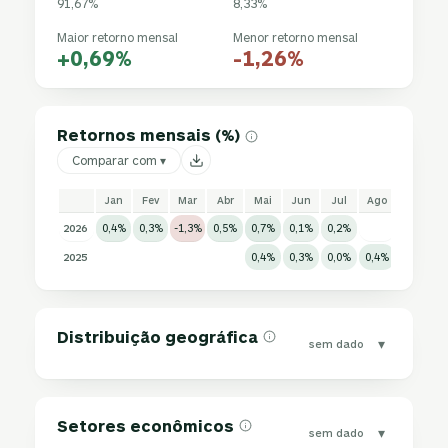
91,67%
8,33%
Maior retorno mensal
Menor retorno mensal
+0,69%
-1,26%
Retornos mensais (%)
Comparar com ▾
Jan
Fev
Mar
Abr
Mai
Jun
Jul
Ago
Set
2026
0,4%
0,3%
-1,3%
0,5%
0,7%
0,1%
0,2%
2025
0,4%
0,3%
0,0%
0,4%
0,0%
0
Distribuição geográfica
▾
sem dado
Setores econômicos
▾
sem dado