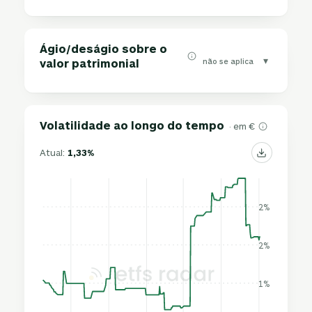
Ágio/deságio sobre o
▾
não se aplica
valor patrimonial
Volatilidade ao longo do tempo
· em €
Atual:
1,33%
2%
2%
1%