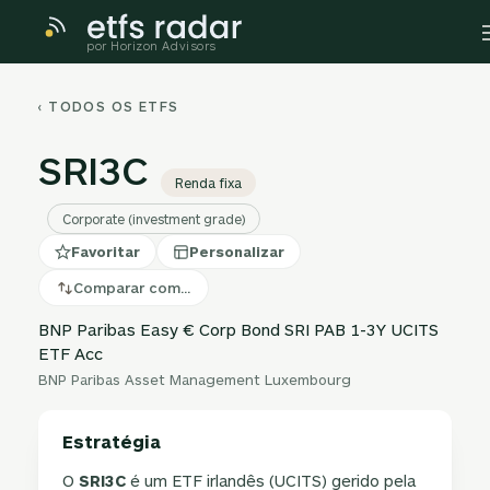
por Horizon Advisors
‹ TODOS OS ETFS
SRI3C
Renda fixa
Corporate (investment grade)
Favoritar
Personalizar
Comparar com…
BNP Paribas Easy € Corp Bond SRI PAB 1-3Y UCITS
ETF Acc
BNP Paribas Asset Management Luxembourg
Estratégia
O
SRI3C
é um ETF irlandês (UCITS) gerido pela