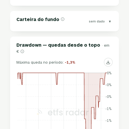
Carteira do fundo
▾
sem dado
Drawdown — quedas desde o topo
· em
€
Máxima queda no período:
-1,3%
0%
-0%
-0%
-1%
-1%