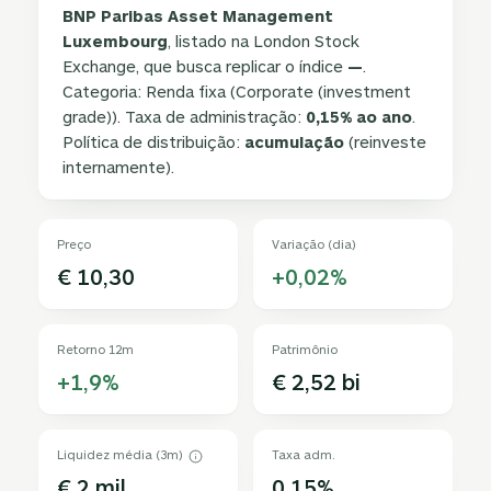
BNP Paribas Asset Management
Luxembourg
, listado na London Stock
Exchange, que busca replicar o índice
—
.
Categoria: Renda fixa (Corporate (investment
grade)). Taxa de administração:
0,15% ao ano
.
Política de distribuição:
acumulação
(reinveste
internamente).
Preço
Variação (dia)
€ 10,30
+0,02%
Retorno 12m
Patrimônio
+1,9%
€ 2,52 bi
Liquidez média (3m)
Taxa adm.
€ 2 mil
0,15%