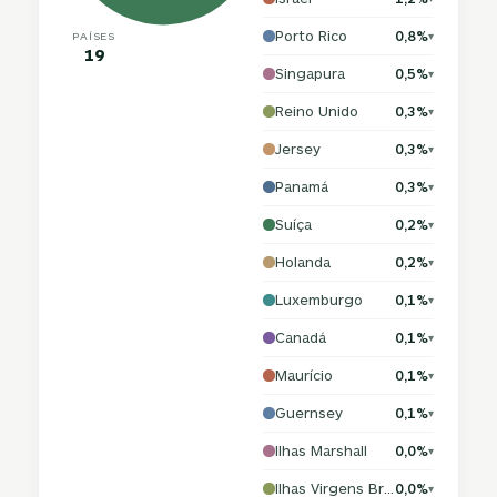
Porto Rico
0,8%
PAÍSES
▾
19
Singapura
0,5%
▾
Reino Unido
0,3%
▾
Jersey
0,3%
▾
Panamá
0,3%
▾
Suíça
0,2%
▾
Holanda
0,2%
▾
Luxemburgo
0,1%
▾
Canadá
0,1%
▾
Maurício
0,1%
▾
Guernsey
0,1%
▾
Ilhas Marshall
0,0%
▾
Ilhas Virgens Britânicas
0,0%
▾