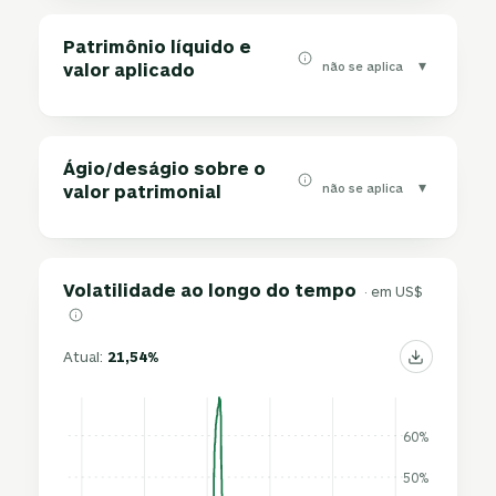
Patrimônio líquido e
▾
não se aplica
valor aplicado
Ágio/deságio sobre o
▾
não se aplica
valor patrimonial
Volatilidade ao longo do tempo
· em US$
Atual:
21,54%
60%
50%