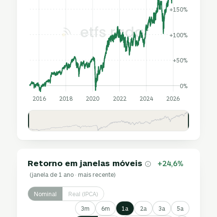
+150%
+100%
+50%
0%
2016
2018
2020
2022
2024
2026
Retorno em janelas móveis
+24,6%
(janela de 1 ano · mais recente)
Nominal
Real (IPCA)
3m
6m
1a
2a
3a
5a