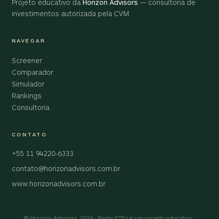
Projeto educativo da
Horizon Advisors
— consultoria de
investimentos autorizada pela CVM.
NAVEGAR
Screener
Comparador
Simulador
Rankings
Consultoria
CONTATO
+55 11 94220-6333
contato@horizonadvisors.com.br
www.horizonadvisors.com.br
© Horizon Advisors, 2026 · Radar ETFs é um projeto educativo ·