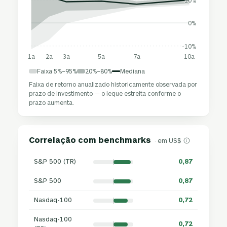
0%
-10%
1a
2a
3a
5a
7a
10a
Faixa 5%–95%
20%–80%
Mediana
Faixa de retorno anualizado historicamente observada por
prazo de investimento — o leque estreita conforme o
prazo aumenta.
Correlação com benchmarks
· em US$
S&P 500 (TR)
0,87
S&P 500
0,87
Nasdaq-100
0,72
Nasdaq-100
0,72