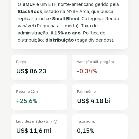
O
SMLF
é um ETF norte-americano gerido pela
BlackRock
, listado na NYSE Arca, que busca
replicar o índice
Small Blend
. Categoria: Renda
variável (Pequenas — mista). Taxa de
administração:
0,15% ao ano
. Política de
distribuição:
distribuição
(paga dividendos).
Preço
Variação (últ. pregão)
US$ 86,23
-0,34%
Retorno 12m
Patrimônio
+25,6%
US$ 4,18 bi
Liquidez média (3m)
Taxa adm.
US$ 11,6 mi
0,15%