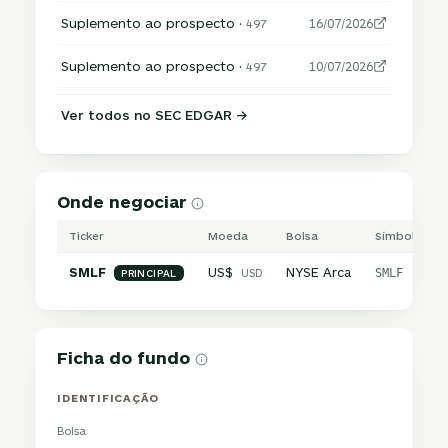
Suplemento ao prospecto ·
497
16/07/2026
Suplemento ao prospecto ·
497
10/07/2026
Ver todos no SEC EDGAR →
Onde negociar
Ticker
Moeda
Bolsa
Símbolo inte
SMLF
US$
NYSE Arca
USD
SMLF
PRINCIPAL
Ficha do fundo
IDENTIFICAÇÃO
Bolsa