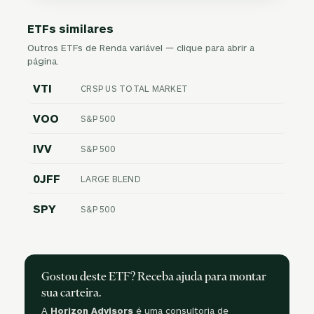
ETFs similares
Outros ETFs de Renda variável — clique para abrir a
página.
VTI
CRSP US TOTAL MARKET
VOO
S&P 500
IVV
S&P 500
0JFF
LARGE BLEND
SPY
S&P 500
Gostou deste ETF? Receba ajuda para montar
sua carteira.
A
Horizon Advisors
é uma consultoria de