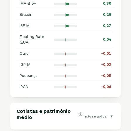
IMA-B 5+
0,30
Bitcoin
0,28
IRF-M
0,27
Floating Rate
0,04
(EUA)
Ouro
-0,01
IGP-M
-0,03
Poupança
-0,05
IPCA
-0,06
Cotistas e patrimônio
▾
não se aplica
médio