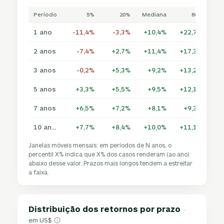
Período
5%
20%
Mediana
80%
1 ano
-11,4%
-3,3%
+10,4%
+22,7%
+4
2 anos
-7,4%
+2,7%
+11,4%
+17,3%
+2
3 anos
-0,2%
+5,3%
+9,2%
+13,2%
+1
5 anos
+3,3%
+5,5%
+9,5%
+12,1%
+1
7 anos
+6,5%
+7,2%
+8,1%
+9,3%
+1
10 anos
+7,7%
+8,4%
+10,0%
+11,1%
+1
Janelas móveis mensais: em períodos de N anos, o
percentil X% indica que X% dos casos renderam (ao ano)
abaixo desse valor. Prazos mais longos tendem a estreitar
a faixa.
Distribuição dos retornos por prazo
·
em US$