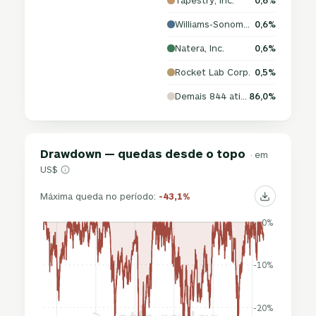
Tapestry, Inc.
0,6%
Williams-Sonoma, Inc.
0,6%
Natera, Inc.
0,6%
Rocket Lab Corp.
0,5%
Demais 844 ativos
86,0%
Drawdown — quedas desde o topo
· em
US$
Máxima queda no período:
-43,1%
0%
-10%
-20%