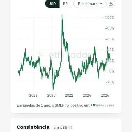
Benchmarks ▾
USD
BRL
+100%
+80%
+60%
+40%
+20%
0%
-20%
2018
2020
2022
2024
2026
74%
Em janelas de 1 ano, o SMLF foi positivo em:
das vezes
Consistência
· em US$