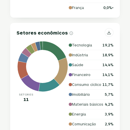
França
0,0%
▾
Setores econômicos
Tecnologia
19,2%
Indústria
18,9%
Saúde
14,4%
Financeiro
14,1%
Consumo cíclico
11,7%
Imobiliário
5,7%
SETORES
11
Materiais básicos
4,2%
Energia
3,9%
Comunicação
2,9%