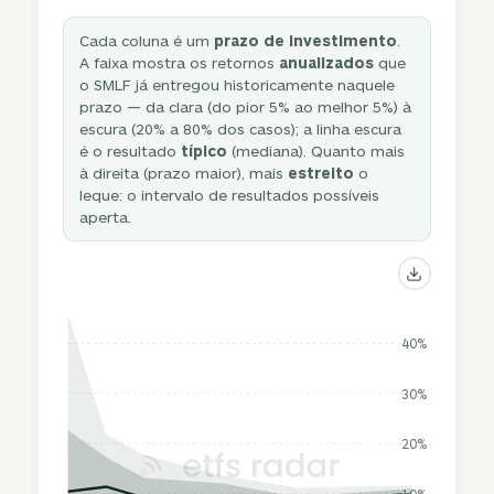
Cada coluna é um
prazo de investimento
.
A faixa mostra os retornos
anualizados
que
o SMLF já entregou historicamente naquele
prazo — da clara (do pior 5% ao melhor 5%) à
escura (20% a 80% dos casos); a linha escura
é o resultado
típico
(mediana). Quanto mais
à direita (prazo maior), mais
estreito
o
leque: o intervalo de resultados possíveis
aperta.
40%
30%
20%
10%