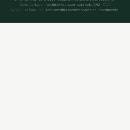
Consultoria de Investimentos autorizada pela CVM · CNPJ
47.211.324/0001-32 · Não constitui recomendação de investimento.