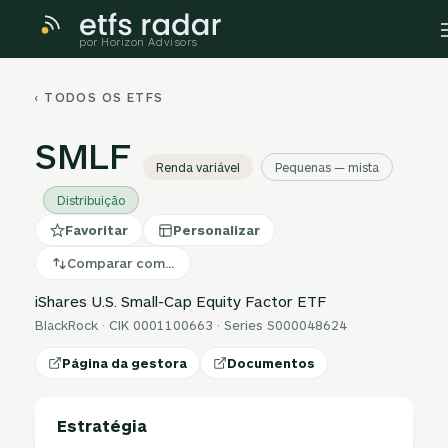
por Horizon Advisors
‹ TODOS OS ETFS
SMLF
Renda variável
Pequenas — mista
Distribuição
Favoritar
Personalizar
Comparar com…
iShares U.S. Small-Cap Equity Factor ETF
BlackRock · CIK 0001100663 · Series S000048624
Página da gestora
Documentos
Estratégia