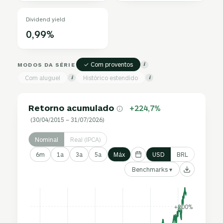
Dividend yield
0,99%
✓ Com proventos
MODOS DA SÉRIE
i
Com aluguel
Histórico estendido
i
i
Retorno acumulado
+224,7%
(30/04/2015 – 31/07/2026)
Nominal
Real (IPCA)
6m
1a
3a
5a
Máx
USD
BRL
Benchmarks ▾
+200%