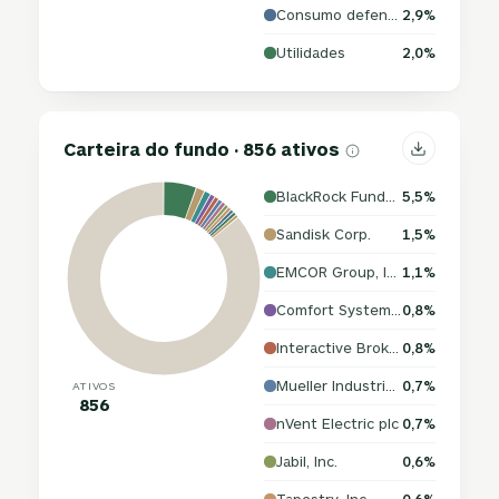
Consumo defensivo
2,9%
Utilidades
2,0%
Carteira do fundo · 856 ativos
BlackRock Funds III
5,5%
Sandisk Corp.
1,5%
EMCOR Group, Inc.
1,1%
Comfort Systems USA, Inc.
0,8%
Interactive Brokers Group, Inc.
0,8%
Mueller Industries, Inc.
0,7%
ATIVOS
856
nVent Electric plc
0,7%
Jabil, Inc.
0,6%