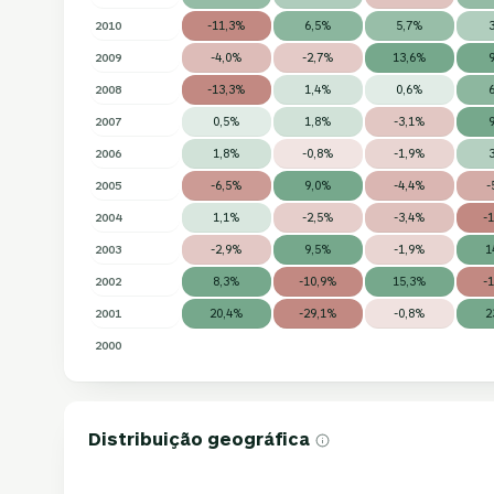
2010
-11,3%
6,5%
5,7%
2009
-4,0%
-2,7%
13,6%
2008
-13,3%
1,4%
0,6%
2007
0,5%
1,8%
-3,1%
2006
1,8%
-0,8%
-1,9%
2005
-6,5%
9,0%
-4,4%
-
2004
1,1%
-2,5%
-3,4%
-
2003
-2,9%
9,5%
-1,9%
1
2002
8,3%
-10,9%
15,3%
-
2001
20,4%
-29,1%
-0,8%
2
2000
Distribuição geográfica