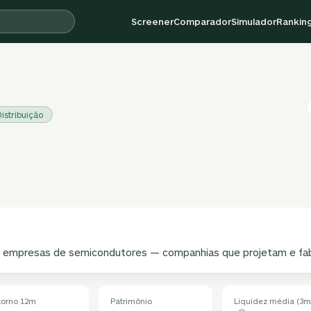
Screener
Comparador
Simulador
Rankin
istribuição
e empresas de semicondutores — companhias que projetam e fab
torno 12m
Patrimônio
Liquidez média (3m