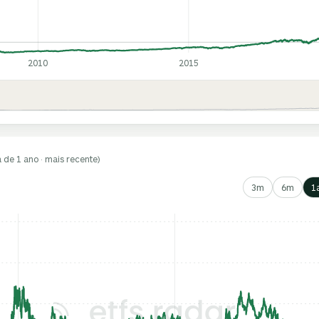
2010
2015
a de 1 ano · mais recente)
3m
6m
1