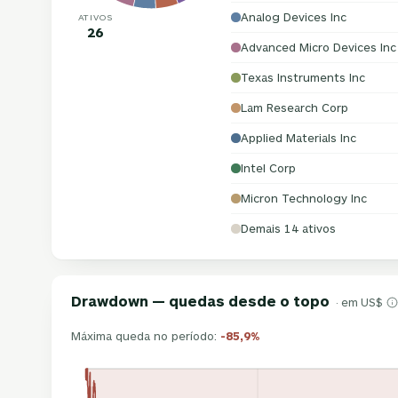
Analog Devices Inc
ATIVOS
26
Advanced Micro Devices Inc
Texas Instruments Inc
Lam Research Corp
Applied Materials Inc
Intel Corp
Micron Technology Inc
Demais 14 ativos
Drawdown — quedas desde o topo
· em US$
Máxima queda no período:
-85,9%