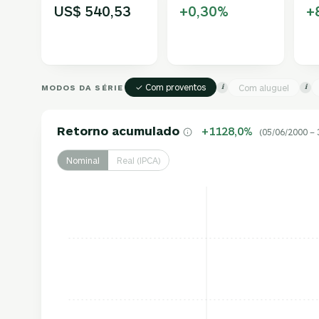
US$ 540,53
+0,30%
+
✓ Com proventos
MODOS DA SÉRIE
Com aluguel
i
i
Retorno acumulado
+1128,0%
(05/06/2000 – 
Nominal
Real (IPCA)