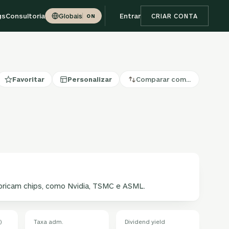
gs
Consultoria
Entrar
Globais
CRIAR CONTA
ON
Favoritar
Personalizar
Comparar com…
ricam chips, como Nvidia, TSMC e ASML.
)
Taxa adm.
Dividend yield