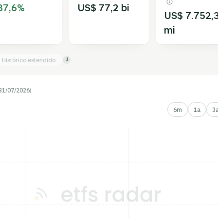
87,6%
US$ 77,2 bi
US$ 7.752,
mi
Histórico estendido
i
31/07/2026)
6m
1a
3