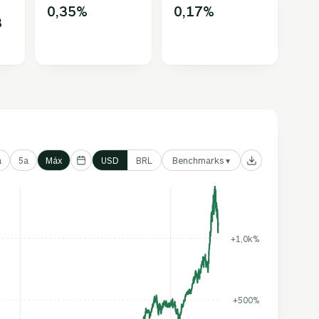
0,35%
0,17%
3
Benchmarks ▾
a
5a
Máx
USD
BRL
+1,0k%
+500%