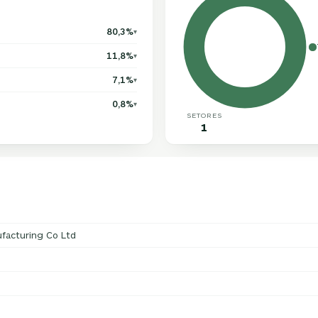
80,3%
▾
11,8%
▾
7,1%
▾
0,8%
▾
SETORES
1
facturing Co Ltd