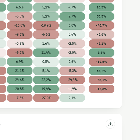
6,6%
5,2%
4,7%
16,5%
-5,5%
5,2%
9,7%
58,5%
-16,0%
-19,9%
6,0%
-45,7%
-9,6%
-6,6%
0,4%
-3,6%
-0,9%
1,6%
-2,5%
-8,1%
-9,2%
11,4%
-2,0%
9,8%
6,9%
0,5%
2,6%
-19,6%
21,1%
5,1%
-5,3%
87,4%
24,6%
22,2%
-24,4%
-47,1%
20,8%
19,4%
-1,9%
-14,6%
-7,5%
-27,0%
2,1%