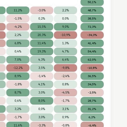
50,1%
11,2%
-3,0%
2,2%
48,7%
-1,5%
0,2%
0,0%
38,5%
-4,2%
15,5%
9,0%
72,3%
2,2%
20,3%
-10,9%
-34,3%
6,8%
11,4%
1,3%
41,4%
0,4%
19,3%
4,7%
54,4%
7,0%
4,3%
6,4%
62,0%
-12,2%
3,5%
-9,8%
-10,8%
8,9%
-1,4%
-2,4%
36,5%
-1,8%
4,1%
0,8%
34,5%
8,7%
3,0%
-4,5%
-2,5%
0,6%
8,0%
-1,7%
28,7%
3,2%
0,0%
3,1%
31,2%
-1,7%
3,0%
0,9%
6,2%
11,6%
-3,3%
-0,8%
-6,4%