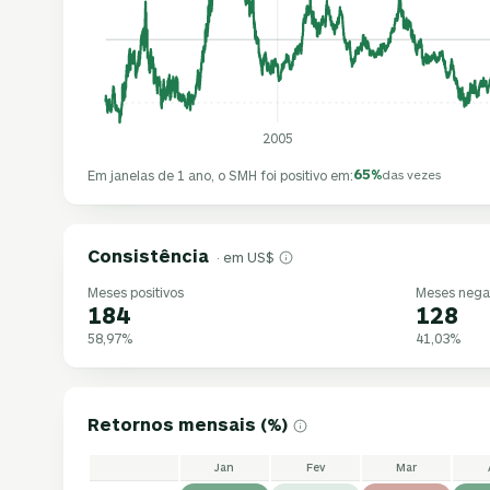
2005
65%
Em janelas de 1 ano, o SMH foi positivo em:
das vezes
Consistência
· em US$
Meses positivos
Meses nega
184
128
58,97%
41,03%
Retornos mensais (%)
Jan
Fev
Mar