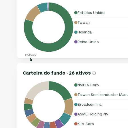
Estados Unidos
Taiwan
Holanda
Reino Unido
PAÍSES
4
Carteira do fundo · 26 ativos
NVIDIA Corp
Taiwan Semiconductor Manu
Broadcom Inc
ASML Holding NV
KLA Corp