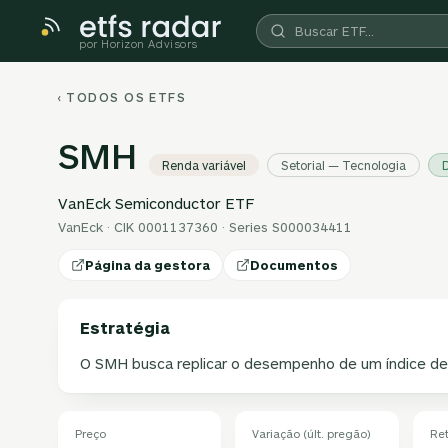
por Horizon Advisors
‹ TODOS OS ETFS
SMH
Renda variável
Setorial — Tecnologia
D
VanEck Semiconductor ETF
VanEck · CIK 0001137360 · Series S000034411
Página da gestora
Documentos
Estratégia
O SMH busca replicar o desempenho de um índice d
Preço
Variação (últ. pregão)
Re