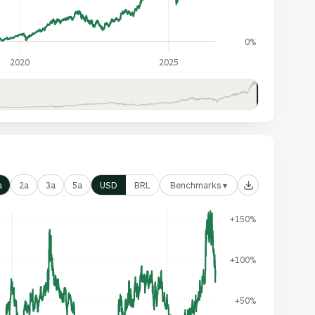
0%
2020
2025
Benchmarks ▾
a
2a
3a
5a
USD
BRL
+150%
+100%
+50%