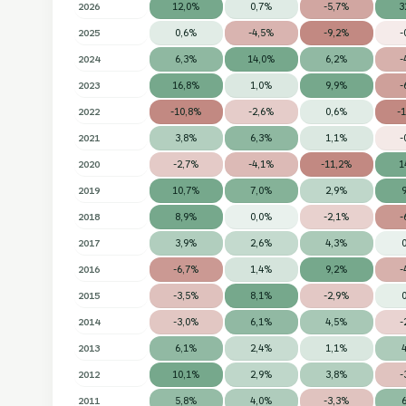
2026
12,0%
0,7%
-5,7%
3
2025
0,6%
-4,5%
-9,2%
-
2024
6,3%
14,0%
6,2%
-
2023
16,8%
1,0%
9,9%
-
2022
-10,8%
-2,6%
0,6%
-
2021
3,8%
6,3%
1,1%
-
2020
-2,7%
-4,1%
-11,2%
1
2019
10,7%
7,0%
2,9%
2018
8,9%
0,0%
-2,1%
-
2017
3,9%
2,6%
4,3%
2016
-6,7%
1,4%
9,2%
-
2015
-3,5%
8,1%
-2,9%
2014
-3,0%
6,1%
4,5%
-
2013
6,1%
2,4%
1,1%
2012
10,1%
2,9%
3,8%
-
2011
5,8%
4,0%
-3,3%