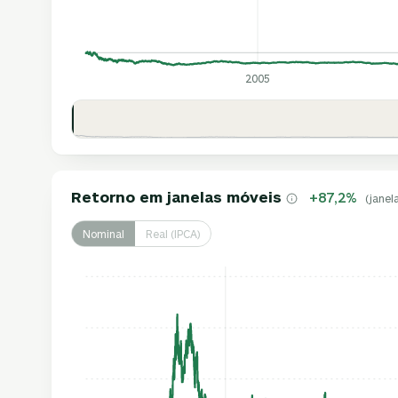
2005
Retorno em janelas móveis
+87,2%
(janel
Nominal
Real (IPCA)