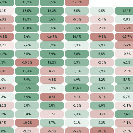
2,2%
18,2%
9,5%
-17,6%
0,1%
13,5%
16,3%
3,5%
0,5%
12,4%
4,8%
12,3%
8,4%
-5,3%
-1,4%
0,8%
6,1%
16,8%
5,5%
5,5%
-2,7%
-7,2%
14,8%
6,4%
-16,7%
16,4%
-9,5%
-13,7%
0,2%
2,6%
5,2%
0,3%
2,9%
-5,4%
4,2%
5,5%
8,4%
8,8%
5,5%
-0,7%
9,3%
-15,5%
12,2%
6,3%
-2,3%
4,1%
6,8%
10,3%
-4,2%
3,1%
2,9%
-2,3%
0,0%
7,9%
-4,8%
4,9%
3,2%
5,4%
4,8%
8,5%
0,2%
11,4%
4,3%
5,0%
0,3%
7,9%
-8,8%
-4,4%
-5,0%
0,7%
2,1%
3,8%
6,8%
-1,5%
6,0%
-1,1%
4,3%
3,4%
-1,6%
2,3%
-3,7%
7,4%
3,4%
-10,2%
3,7%
0,1%
2,3%
-4,1%
6,0%
-2,2%
-5,0%
-5,9%
-9,0%
-2,5%