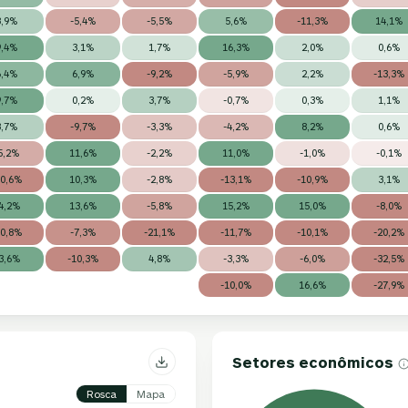
3,9%
-5,4%
-5,5%
5,6%
-11,3%
14,1%
9,4%
3,1%
1,7%
16,3%
2,0%
0,6%
6,4%
6,9%
-9,2%
-5,9%
2,2%
-13,3%
9,7%
0,2%
3,7%
-0,7%
0,3%
1,1%
3,7%
-9,7%
-3,3%
-4,2%
8,2%
0,6%
5,2%
11,6%
-2,2%
11,0%
-1,0%
-0,1%
10,6%
10,3%
-2,8%
-13,1%
-10,9%
3,1%
4,2%
13,6%
-5,8%
15,2%
15,0%
-8,0%
10,8%
-7,3%
-21,1%
-11,7%
-10,1%
-20,2%
3,6%
-10,3%
4,8%
-3,3%
-6,0%
-32,5%
-10,0%
16,6%
-27,9%
Setores econômicos
Rosca
Mapa