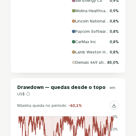
SM Energy Co
0,9%
Molina Healthcare Inc
0,9%
Lincoln National Corp
0,8%
Paycom Software Inc
0,8%
CarMax Inc
0,8%
Lamb Weston Holdings Inc
0,8%
Demais 449 ativos
85,0%
Drawdown — quedas desde o topo
· em
US$
Máxima queda no período:
-63,1%
0%
-10%