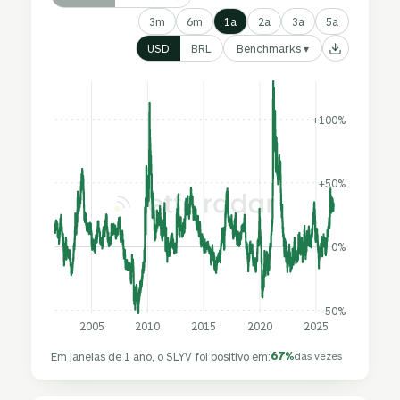
3m
6m
1a
2a
3a
5a
Benchmarks ▾
USD
BRL
+100%
+50%
0%
-50%
2005
2010
2015
2020
2025
67%
Em janelas de 1 ano, o SLYV foi positivo em:
das vezes