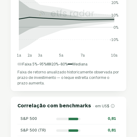
20%
10%
0%
-10%
1a
2a
3a
5a
7a
10a
Faixa 5%–95%
20%–80%
Mediana
Faixa de retorno anualizado historicamente observada por
prazo de investimento — o leque estreita conforme o
prazo aumenta.
Correlação com benchmarks
· em US$
S&P 500
0,81
S&P 500 (TR)
0,81