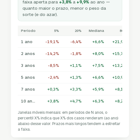
faixa aperta para
+3,8%
a
+9,9%
ao ano —
quanto maior o prazo, menor o peso da
sorte (e do azar).
Período
5%
20%
Mediana
80%
1 ano
-19,1%
-6,4%
+6,6%
+21,9%
+4
2 anos
-14,2%
-1,8%
+8,0%
+15,7%
+2
3 anos
-8,5%
+1,1%
+7,5%
+13,2%
+1
5 anos
-2,4%
+1,3%
+6,6%
+10,9%
+1
7 anos
+0,3%
+3,3%
+5,9%
+8,1%
+1
10 anos
+3,8%
+4,7%
+6,3%
+8,2%
+
Janelas móveis mensais: em períodos de N anos, o
percentil X% indica que X% dos casos renderam (ao ano)
abaixo desse valor. Prazos mais longos tendem a estreitar
a faixa.