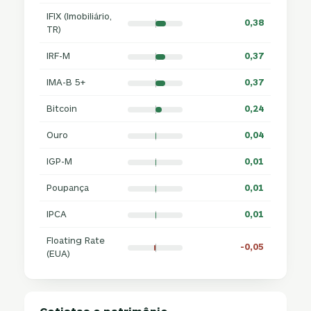
IFIX (Imobiliário,
0,38
TR)
IRF-M
0,37
IMA-B 5+
0,37
Bitcoin
0,24
Ouro
0,04
IGP-M
0,01
Poupança
0,01
IPCA
0,01
Floating Rate
-0,05
(EUA)