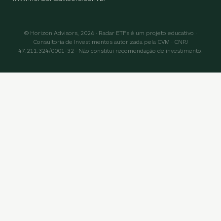
© Horizon Advisors, 2026 · Radar ETFs é um projeto educativo ·
Consultoria de Investimentos autorizada pela CVM · CNPJ
47.211.324/0001-32 · Não constitui recomendação de investimento.