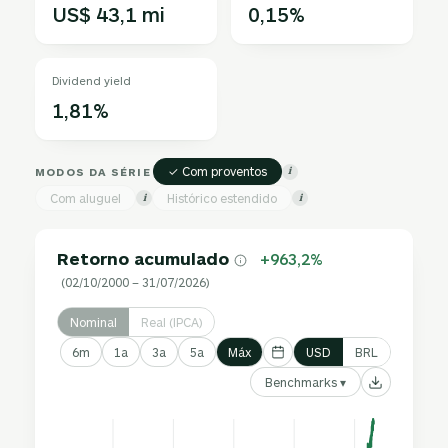
US$ 43,1 mi
0,15%
Dividend yield
1,81%
✓ Com proventos
MODOS DA SÉRIE
i
Com aluguel
Histórico estendido
i
i
Retorno acumulado
+963,2%
(02/10/2000 – 31/07/2026)
Nominal
Real (IPCA)
6m
1a
3a
5a
Máx
USD
BRL
Benchmarks ▾