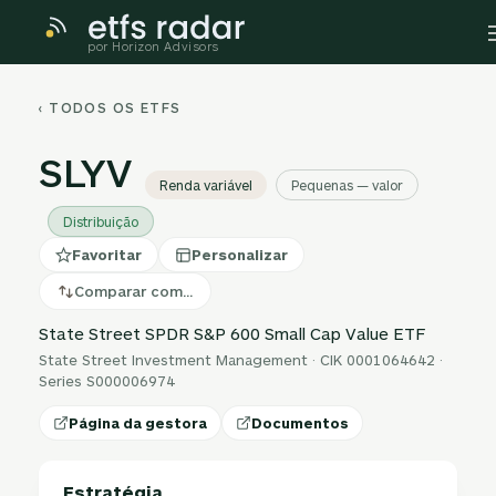
por Horizon Advisors
‹ TODOS OS ETFS
SLYV
Renda variável
Pequenas — valor
Distribuição
Favoritar
Personalizar
Comparar com…
State Street SPDR S&P 600 Small Cap Value ETF
State Street Investment Management · CIK 0001064642 ·
Series S000006974
Página da gestora
Documentos
Estratégia