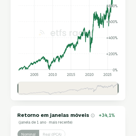
+800%
+600%
+400%
+200%
0%
2005
2010
2015
2020
2025
Retorno em janelas móveis
+34,1%
(janela de 1 ano · mais recente)
Nominal
Real (IPCA)