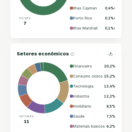
Ilhas Cayman
0,4%
▾
Porto Rico
0,3%
PAÍSES
▾
7
Ilhas Marshall
0,1%
▾
Setores econômicos
Financeiro
20,2%
Consumo cíclico
15,2%
Tecnologia
13,4%
Indústria
12,2%
Imobiliário
8,5%
Saúde
7,5%
SETORES
11
Materiais básicos
6,2%