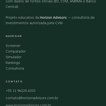
com dados de fontes oficiais (B3, CVM, ANBIMA e Banco
Central).
Projeto educativo da
Horizon Advisors
— consultoria de
investimentos autorizada pela CVM.
NAVEGAR
Screener
Comparador
Simulador
Rankings
Consultoria
CONTATO
+55 11 94220-6333
contato@horizonadvisors.com.br
www.horizonadvisors.com.br