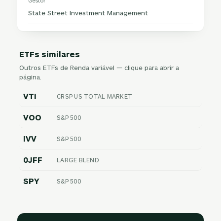
Gestor
State Street Investment Management
ETFs similares
Outros ETFs de Renda variável — clique para abrir a
página.
VTI
CRSP US TOTAL MARKET
VOO
S&P 500
IVV
S&P 500
0JFF
LARGE BLEND
SPY
S&P 500