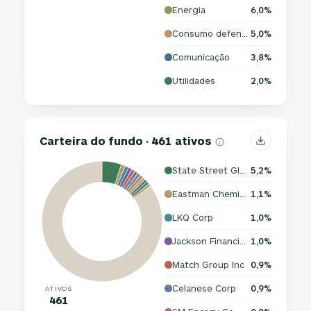
Energia
6,0%
Consumo defensivo
5,0%
Comunicação
3,8%
Utilidades
2,0%
Carteira do fundo · 461 ativos
State Street Global Advisors
5,2%
Eastman Chemical Co
1,1%
LKQ Corp
1,0%
Jackson Financial Inc
1,0%
Match Group Inc
0,9%
Celanese Corp
0,9%
ATIVOS
461