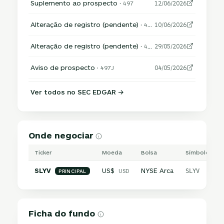
Suplemento ao prospecto ·
497
12/06/2026
Alteração de registro (pendente) ·
485APOS
10/06/2026
Alteração de registro (pendente) ·
485APOS
29/05/2026
Aviso de prospecto ·
497J
04/05/2026
Ver todos no SEC EDGAR →
Onde negociar
Ticker
Moeda
Bolsa
Símbolo inte
SLYV
US$
NYSE Arca
USD
SLYV
PRINCIPAL
Ficha do fundo