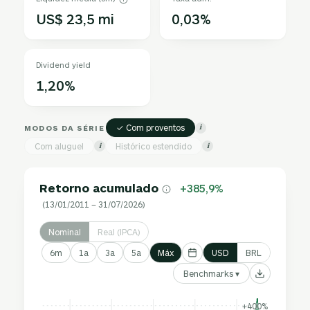
US$ 23,5 mi
0,03%
Dividend yield
1,20%
✓ Com proventos
MODOS DA SÉRIE
i
Com aluguel
Histórico estendido
i
i
Retorno acumulado
+385,9%
(13/01/2011 – 31/07/2026)
Nominal
Real (IPCA)
6m
1a
3a
5a
Máx
USD
BRL
Benchmarks ▾
+400%