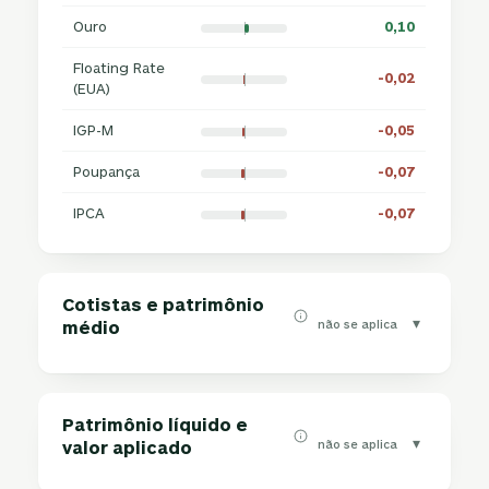
Ouro
0,10
Floating Rate
-0,02
(EUA)
IGP-M
-0,05
Poupança
-0,07
IPCA
-0,07
Cotistas e patrimônio
▾
não se aplica
médio
Patrimônio líquido e
▾
não se aplica
valor aplicado