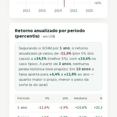
-40%
2013
2016
2019
2022
2025
Retorno anualizado por período
(percentis)
· em US$
Segurando o SCHM por
1 ano
, o retorno
anualizado já variou de
-11,6%
(pior 5% dos
casos) a
+34,5%
(melhor 5%), com
+10,6%
no
caso típico. A partir de
3 anos
, nenhuma
janela histórica teve prejuízo. Em
10 anos
a
faixa aperta para
+6,4%
a
+12,8%
ao ano —
quanto maior o prazo, menor o peso da
sorte (e do azar).
Período
5%
20%
Mediana
80%
1 ano
-11,6%
-1,9%
+10,6%
+21,1%
+3