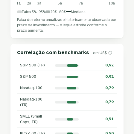
1a
2a
3a
5a
7a
10a
Faixa 5%–95%
20%–80%
Mediana
Faixa de retorno anualizado historicamente observada por
prazo de investimento — o leque estreita conforme o
prazo aumenta.
Correlação com benchmarks
· em US$
S&P 500 (TR)
0,92
S&P 500
0,92
Nasdaq-100
0,79
Nasdaq-100
0,79
(TR)
SMLL (Small
0,51
Caps, TR)
IBrX-100 (TR)
0,50