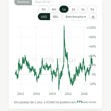
Nominal
Real (IPCA)
3m
6m
1a
2a
3a
5a
Benchmarks ▾
USD
BRL
+100%
+80%
+60%
+40%
+20%
0%
-20%
2013
2016
2019
2022
2025
77%
Em janelas de 1 ano, o SCHM foi positivo em:
das vezes