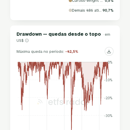
Curtiss-Wright Corp
0,5%
Demais 486 ativos
90,7%
Drawdown — quedas desde o topo
· em
US$
Máxima queda no período:
-42,5%
0%
-10%
-20%
-30%