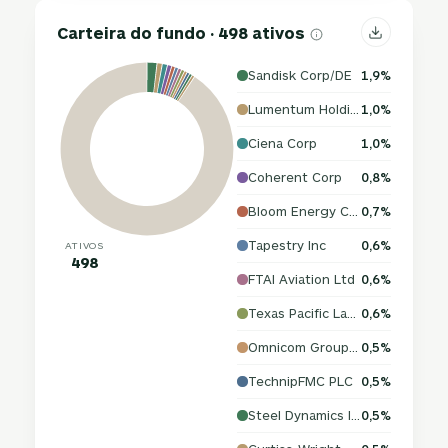
Carteira do fundo · 498 ativos
Sandisk Corp/DE
1,9%
Lumentum Holdings Inc
1,0%
Ciena Corp
1,0%
Coherent Corp
0,8%
Bloom Energy Corp
0,7%
Tapestry Inc
0,6%
ATIVOS
498
FTAI Aviation Ltd
0,6%
Texas Pacific Land Corp
0,6%
Omnicom Group Inc
0,5%
TechnipFMC PLC
0,5%
Steel Dynamics Inc
0,5%