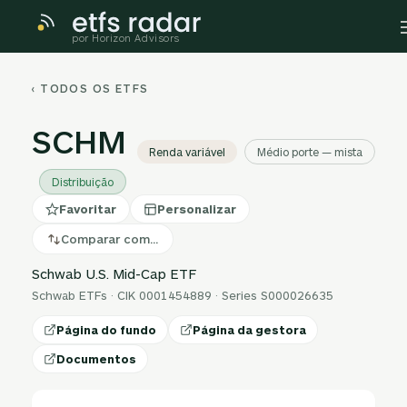
por Horizon Advisors
‹ TODOS OS ETFS
SCHM
Renda variável
Médio porte — mista
Distribuição
Favoritar
Personalizar
Comparar com…
Schwab U.S. Mid-Cap ETF
Schwab ETFs · CIK 0001454889 · Series S000026635
Página do fundo
Página da gestora
Documentos