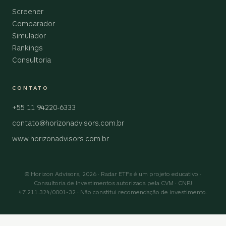
Screener
Comparador
Simulador
Rankings
Consultoria
CONTATO
+55 11 94220-6333
contato@horizonadvisors.com.br
www.horizonadvisors.com.br
© Horizon Advisors, 2026 · Radar ETFs é um projeto educativo ·
Consultoria de Investimentos autorizada pela CVM · CNPJ
47.211.324/0001-32 · Não constitui recomendação de investimento.