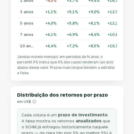
2 anos
-4,5%
+3,7%
+9,4%
+16,7%
+2
3 anos
+1,1%
+5,1%
+9,0%
+12,9%
+1
5 anos
+4,0%
+5,8%
+8,1%
+12,2%
+1
7 anos
+6,1%
+6,9%
+8,4%
+10,6%
+1
10 anos
+6,4%
+7,2%
+8,5%
+10,7%
+1
Janelas móveis mensais: em períodos de N anos, o
percentil X% indica que X% dos casos renderam (ao ano)
abaixo desse valor. Prazos mais longos tendem a estreitar
a faixa.
Distribuição dos retornos por prazo
·
em US$
Cada coluna é um
prazo de investimento
.
A faixa mostra os retornos
anualizados
que
o SCHM já entregou historicamente naquele
prazo — da clara (do pior 5% ao melhor 5%) à