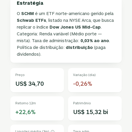
Estratégia
O
SCHM
é um ETF norte-americano gerido pela
Schwab ETFs
, listado na NYSE Arca, que busca
replicar o índice
Dow Jones US Mid-Cap
.
Categoria: Renda variável (Médio porte —
mista). Taxa de administração:
0,03% ao ano
.
Política de distribuição:
distribuição
(paga
dividendos).
Preço
Variação (dia)
US$ 34,70
-0,26%
Retorno 12m
Patrimônio
+22,6%
US$ 15,32 bi
Liquidez média (3m)
Taxa adm.