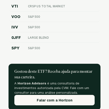
VTI
CRSP US TOTAL MARKET
VOO
S&P 500
IVV
S&P 500
0JFF
LARGE BLEND
SPY
S&P 500
Gostou deste ETF? Receba ajuda para montar
sua carteira.
A
Horizon Advisors
é uma consultoria de
investimentos autorizada pela CVM. Fale com um
consultor para uma análise personalizada.
Falar com a Horizon