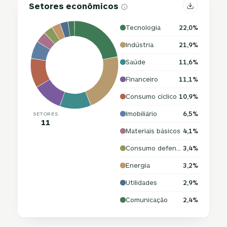
Setores econômicos
Tecnologia
22,0%
Indústria
21,9%
Saúde
11,6%
Financeiro
11,1%
Consumo cíclico
10,9%
Imobiliário
6,5%
SETORES
11
Materiais básicos
4,1%
Consumo defensivo
3,4%
Energia
3,2%
Utilidades
2,9%
Comunicação
2,4%