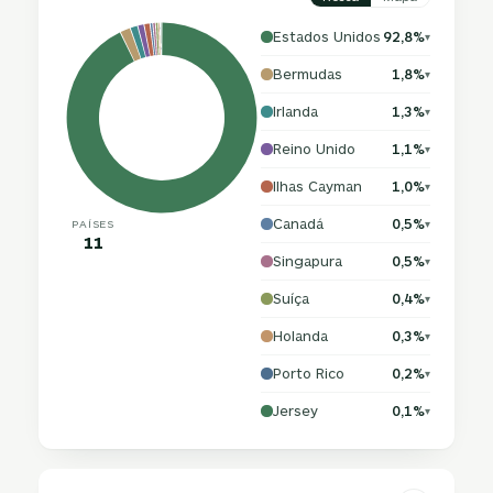
Estados Unidos
92,8%
▾
Bermudas
1,8%
▾
Irlanda
1,3%
▾
Reino Unido
1,1%
▾
Ilhas Cayman
1,0%
▾
Canadá
0,5%
PAÍSES
▾
11
Singapura
0,5%
▾
Suíça
0,4%
▾
Holanda
0,3%
▾
Porto Rico
0,2%
▾
Jersey
0,1%
▾