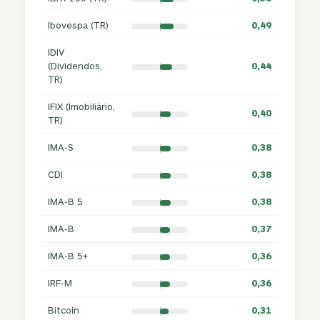
Ibovespa (TR)
0,49
IDIV
(Dividendos,
0,44
TR)
IFIX (Imobiliário,
0,40
TR)
IMA-S
0,38
CDI
0,38
IMA-B 5
0,38
IMA-B
0,37
IMA-B 5+
0,36
IRF-M
0,36
Bitcoin
0,31