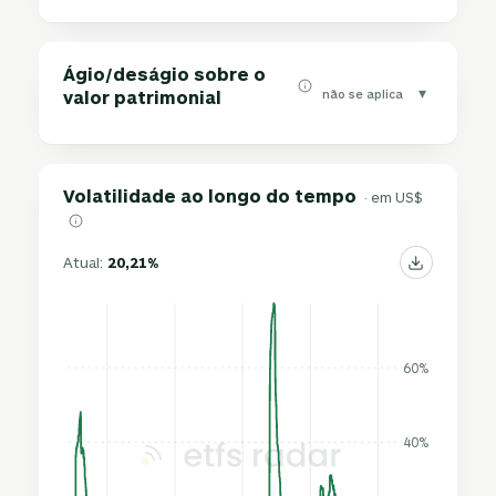
Ágio/deságio sobre o
▾
não se aplica
valor patrimonial
Volatilidade ao longo do tempo
· em US$
Atual:
20,21%
60%
40%