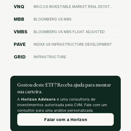
VNQ
MSCI US INVESTABLE MARKET REAL ESTATE 25/50
MBB
BLOOMBERG US MBS
VMBS
BLOOMBERG US MBS FLOAT ADJUSTED
PAVE
INDXX US INFRASTRUCTURE DEVELOPMENT
GRID
INFRASTRUCTURE
Gostou deste ETF? Receba ajuda para montar
sua carteira.
A
Horizon Advisors
é uma consultoria de
investimentos autorizada pela CVM. Fale com um
consultor para uma análise personalizada.
Falar com a Horizon