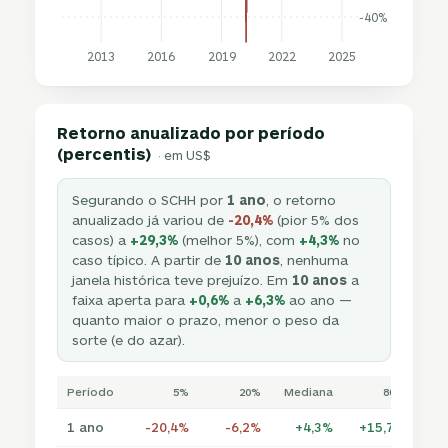
-40%
2013
2016
2019
2022
2025
Retorno anualizado por período
(percentis)
· em US$
Segurando o SCHH por
1 ano
, o retorno
anualizado já variou de
-20,4%
(pior 5% dos
casos) a
+29,3%
(melhor 5%), com
+4,3%
no
caso típico. A partir de
10 anos
, nenhuma
janela histórica teve prejuízo. Em
10 anos
a
faixa aperta para
+0,6%
a
+6,3%
ao ano —
quanto maior o prazo, menor o peso da
sorte (e do azar).
Período
5%
20%
Mediana
80%
1 ano
-20,4%
-6,2%
+4,3%
+15,7%
+2