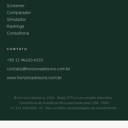
Screener
Comparador
Simulador
Rankings
Consultoria
CONTATO
+55 11 94220-6333
contato@horizonadvisors.com.br
www.horizonadvisors.com.br
© Horizon Advisors, 2026 · Radar ETFs é um projeto educativo ·
Consultoria de Investimentos autorizada pela CVM · CNPJ
47.211.324/0001-32 · Não constitui recomendação de investimento.