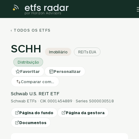
por Horizon Advisors
‹ TODOS OS ETFS
SCHH
Imobiliário
REITs EUA
Distribuição
Favoritar
Personalizar
Comparar com…
Schwab U.S. REIT ETF
Schwab ETFs · CIK 0001454889 · Series S000030518
Página do fundo
Página da gestora
Documentos