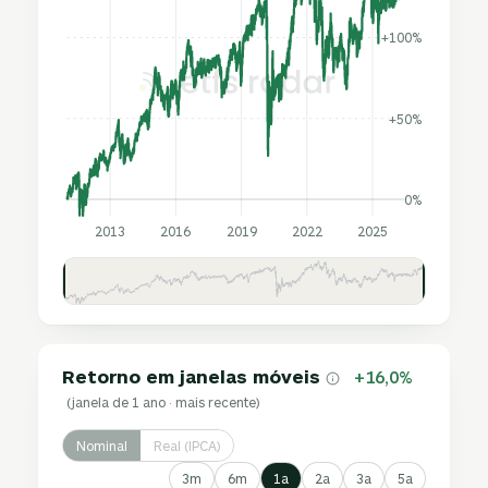
+100%
+50%
0%
2013
2016
2019
2022
2025
Retorno em janelas móveis
+16,0%
(janela de 1 ano · mais recente)
Nominal
Real (IPCA)
3m
6m
1a
2a
3a
5a