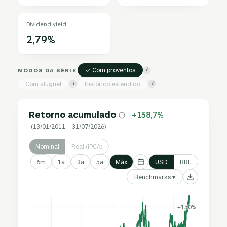
Dividend yield
2,79%
✓ Com proventos
MODOS DA SÉRIE
i
Com aluguel
Histórico estendido
i
i
Retorno acumulado
+158,7%
(13/01/2011 – 31/07/2026)
Nominal
Real (IPCA)
6m
1a
3a
5a
Máx
USD
BRL
Benchmarks ▾
+150%