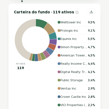
1
Carteira do fundo · 119 ativos
Welltower Inc
9,5%
Prologis Inc
9,1%
Equinix Inc
5,5%
Simon Property Group Inc
4,7%
American Tower Corp
4,5%
Realty Income Corp
4,4%
ATIVOS
119
Digital Realty Trust Inc
4,1%
Public Storage
3,4%
Ventas Inc
2,9%
Crown Castle Inc
2,8%
VICI Properties Inc
2,3%