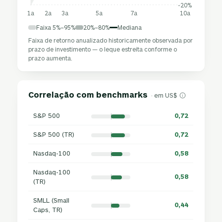
-20%
1a
2a
3a
5a
7a
10a
Faixa 5%–95%
20%–80%
Mediana
Faixa de retorno anualizado historicamente observada por
prazo de investimento — o leque estreita conforme o
prazo aumenta.
Correlação com benchmarks
· em US$
S&P 500
0,72
S&P 500 (TR)
0,72
Nasdaq-100
0,58
Nasdaq-100
0,58
(TR)
SMLL (Small
0,44
Caps, TR)