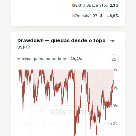
Extra Space Storage Inc
2,3%
Demais 107 ativos
44,6%
Drawdown — quedas desde o topo
· em
US$
Máxima queda no período:
-44,2%
0%
-10%
-20%
-30%