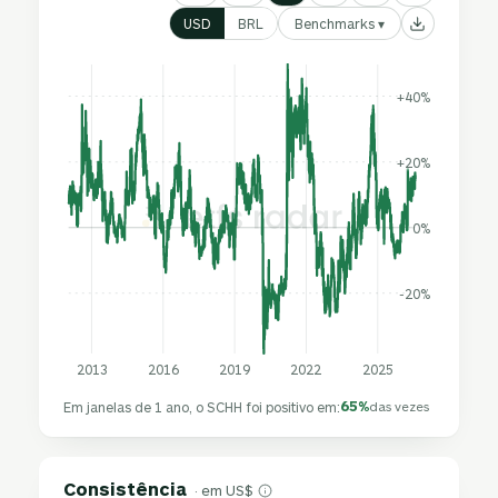
Benchmarks ▾
USD
BRL
+40%
+20%
0%
-20%
2013
2016
2019
2022
2025
65%
Em janelas de 1 ano, o SCHH foi positivo em:
das vezes
Consistência
· em US$