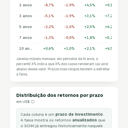
2 anos
-8,7%
-1,9%
+4,5%
+9,1%
+1
3 anos
-5,1%
-1,9%
+3,1%
+7,2%
+1
5 anos
-2,2%
-1,0%
+2,5%
+6,2%
+
7 anos
-1,3%
-0,0%
+1,8%
+5,2%
+
10 anos
+0,6%
+1,0%
+2,1%
+4,5%
+
Janelas móveis mensais: em períodos de N anos, o
percentil X% indica que X% dos casos renderam (ao ano)
abaixo desse valor. Prazos mais longos tendem a estreitar
a faixa.
Distribuição dos retornos por prazo
·
em US$
Cada coluna é um
prazo de investimento
.
A faixa mostra os retornos
anualizados
que
o SCHH já entregou historicamente naquele