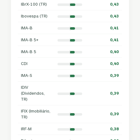
IBrX-100 (TR)
0,43
Ibovespa (TR)
0,43
IMA-B
0,41
IMA-B 5+
0,41
IMA-B 5
0,40
CDI
0,40
IMA-S
0,39
IDIV
(Dividendos,
0,39
TR)
IFIX (Imobiliário,
0,39
TR)
IRF-M
0,38