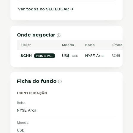
Ver todos no SEC EDGAR →
Onde negociar
Ticker
Moeda
Bolsa
Símbolo inte
SCHH
US$
NYSE Arca
USD
SCHH
PRINCIPAL
Ficha do fundo
IDENTIFICAÇÃO
Bolsa
NYSE Arca
Moeda
USD