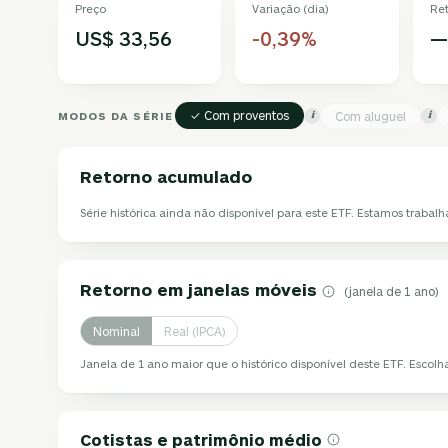
Preço
Variação (dia)
Re
US$ 33,56
-0,39%
—
✓ Com proventos
MODOS DA SÉRIE
Com aluguel
i
i
Retorno acumulado
Série histórica ainda não disponível para este ETF. Estamos trabalh
Retorno em janelas móveis
(janela de 1 ano)
Nominal
Real (IPCA)
Janela de 1 ano maior que o histórico disponível deste ETF. Escol
Cotistas e patrimônio médio