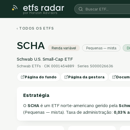
por Horizon Advisors
‹ TODOS OS ETFS
SCHA
Renda variável
Pequenas — mista
D
Schwab U.S. Small-Cap ETF
Schwab ETFs · CIK 0001454889 · Series S000026636
Página do fundo
Página da gestora
Docum
Estratégia
O
SCHA
é um ETF norte-americano gerido pela
Schw
(Pequenas — mista). Taxa de administração:
0,03% 