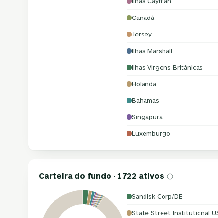
Ilhas Cayman
Canadá
Jersey
Ilhas Marshall
Ilhas Virgens Britânicas
Holanda
Bahamas
Singapura
Luxemburgo
Carteira do fundo · 1722 ativos
Sandisk Corp/DE
State Street Institutional