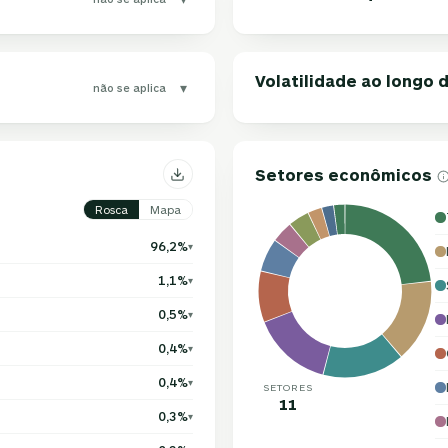
Volatilidade ao longo
▾
não se aplica
Setores econômicos
Rosca
Mapa
96,2%
▾
1,1%
▾
0,5%
▾
0,4%
▾
0,4%
▾
SETORES
11
0,3%
▾