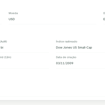
Moeda
D
USD
 (AuM)
Índice rastreado
 bi
Dow Jones US Small-Cap
eld (12m)
Data de criação
03/11/2009