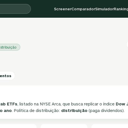
Screener
Comparador
Simulador
Rankin
istribuição
entos
ab ETFs
, listado na NYSE Arca, que busca replicar o índice
Dow J
ao ano
. Política de distribuição:
distribuição
(paga dividendos).