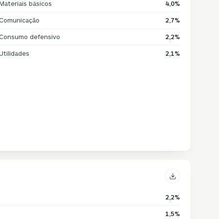
Materiais básicos
4,0%
Comunicação
2,7%
Consumo defensivo
2,2%
Utilidades
2,1%
2,2%
1,5%