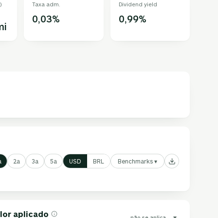
)
Taxa adm.
Dividend yield
0,03%
0,99%
mi
Benchmarks ▾
a
2a
3a
5a
USD
BRL
lor aplicado
▾
não se aplica