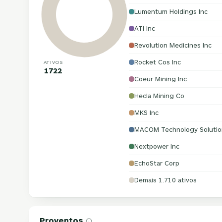
Lumentum Holdings Inc
ATI Inc
Revolution Medicines Inc
Rocket Cos Inc
ATIVOS
1722
Coeur Mining Inc
Hecla Mining Co
MKS Inc
MACOM Technology Solution
Nextpower Inc
EchoStar Corp
Demais 1.710 ativos
Proventos