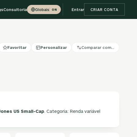
gs
Consultoria
Entrar
Globais
CRIAR CONTA
ON
Favoritar
Personalizar
Comparar com…
ones US Small-Cap
. Categoria: Renda variável