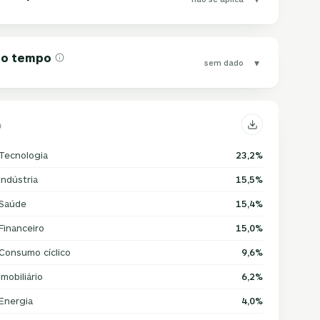
 do tempo
▾
sem dado
Tecnologia
23,2%
Indústria
15,5%
Saúde
15,4%
Financeiro
15,0%
Consumo cíclico
9,6%
Imobiliário
6,2%
Energia
4,0%