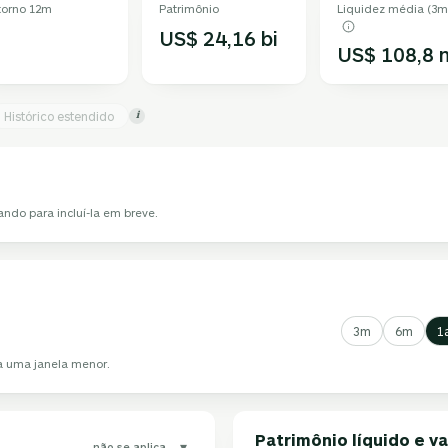
torno 12m
Patrimônio
Liquidez média (3m
US$ 24,16 bi
US$ 108,8 
Histórico estendido
i
ando para incluí-la em breve.
3m
6m
1
ha uma janela menor.
Patrimônio líquido e va
▾
não se aplica