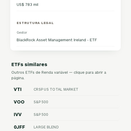
US$ 783 mil
ESTRUTURA LEGAL
Gestor
BlackRock Asset Management Ireland - ETF
ETFs similares
Outros ETFs de Renda variável — clique para abrir a
página.
VTI
CRSP US TOTAL MARKET
VOO
S&P 500
IVV
S&P 500
0JFF
LARGE BLEND