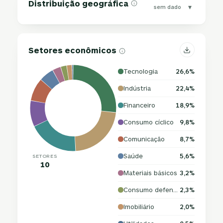
Distribuição geográfica
▾
sem dado
Setores econômicos
Tecnologia
26,6%
Indústria
22,4%
Financeiro
18,9%
Consumo cíclico
9,8%
Comunicação
8,7%
Saúde
5,6%
SETORES
10
Materiais básicos
3,2%
Consumo defensivo
2,3%
Imobiliário
2,0%