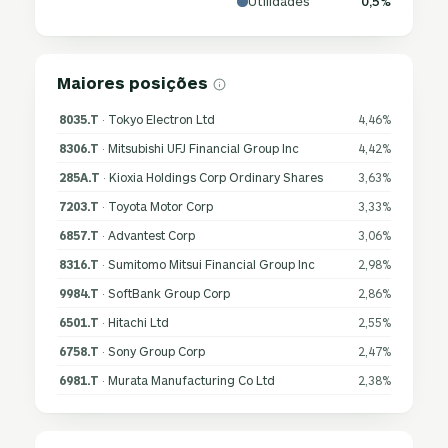
Utilidades
0,5%
Maiores posições
8035.T
· Tokyo Electron Ltd
4,46%
8306.T
· Mitsubishi UFJ Financial Group Inc
4,42%
285A.T
· Kioxia Holdings Corp Ordinary Shares
3,63%
7203.T
· Toyota Motor Corp
3,33%
6857.T
· Advantest Corp
3,06%
8316.T
· Sumitomo Mitsui Financial Group Inc
2,98%
9984.T
· SoftBank Group Corp
2,86%
6501.T
· Hitachi Ltd
2,55%
6758.T
· Sony Group Corp
2,47%
6981.T
· Murata Manufacturing Co Ltd
2,38%