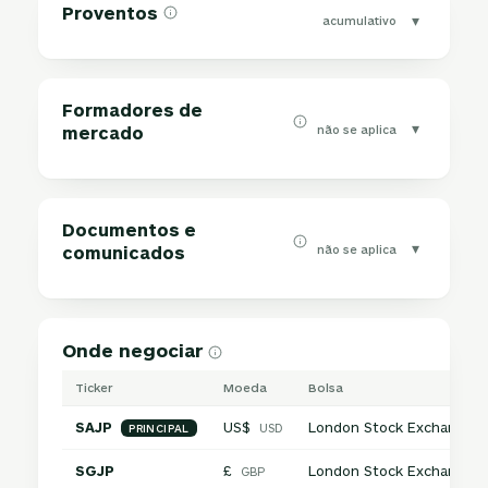
Proventos
▾
acumulativo
Formadores de
▾
não se aplica
mercado
Documentos e
▾
não se aplica
comunicados
Onde negociar
Ticker
Moeda
Bolsa
SAJP
US$
London Stock Exchange
USD
PRINCIPAL
SGJP
£
London Stock Exchange
GBP