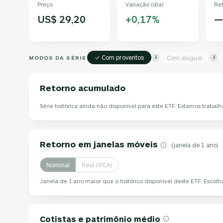
Preço
Variação (dia)
Re
US$ 29,20
+0,17%
—
✓ Com proventos
MODOS DA SÉRIE
Com aluguel
i
i
Retorno acumulado
Série histórica ainda não disponível para este ETF. Estamos trabalh
Retorno em janelas móveis
(janela de 1 ano)
Nominal
Real (IPCA)
Janela de 1 ano maior que o histórico disponível deste ETF. Escol
Cotistas e patrimônio médio