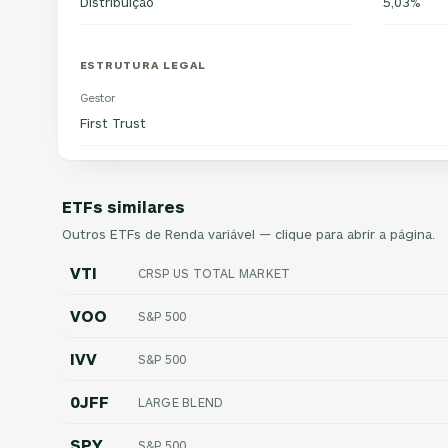
Distribuição
5,03%
ESTRUTURA LEGAL
Gestor
First Trust
ETFs similares
Outros ETFs de Renda variável — clique para abrir a página.
VTI
CRSP US TOTAL MARKET
VOO
S&P 500
IVV
S&P 500
0JFF
LARGE BLEND
SPY
S&P 500