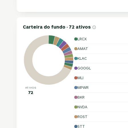
Carteira do fundo · 72 ativos
LRCX
AMAT
KLAC
GOOGL
MLI
MPWR
ATIVOS
72
BKR
NVDA
ROST
STT