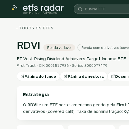
por Horizon Advisors
‹ TODOS OS ETFS
RDVI
Renda variável
Renda com derivativos (cover
FT Vest Rising Dividend Achievers Target Income ETF
First Trust · CIK 0001517936 · Series S000077479
Página do fundo
Página da gestora
Docum
Estratégia
O
RDVI
é um ETF norte-americano gerido pela
First
derivativos (covered call)). Taxa de administração:
0,