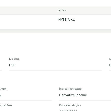
Bolsa
NYSE Arca
Moeda
D
USD
 (AuM)
Índice rastreado
i
Derivative Income
eld (12m)
Data de criação