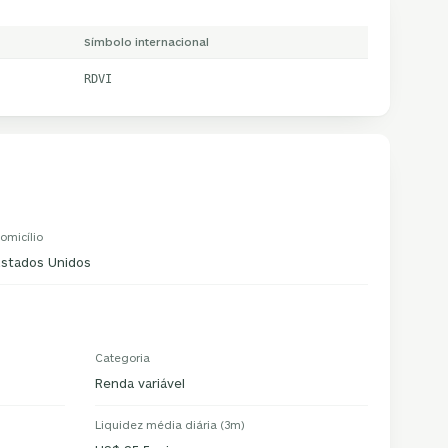
Símbolo internacional
RDVI
omicílio
Estados Unidos
Categoria
Renda variável
Liquidez média diária (3m)