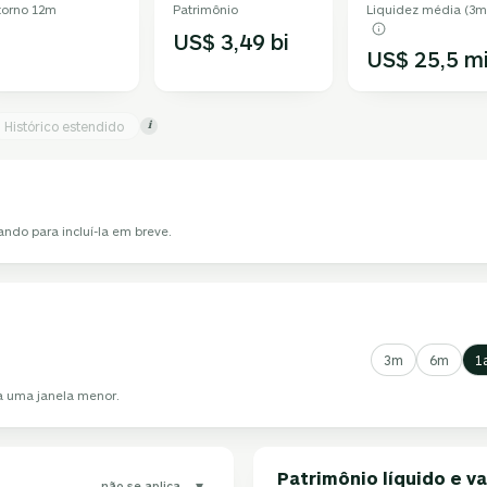
torno 12m
Patrimônio
Liquidez média (3m
US$ 3,49 bi
US$ 25,5 m
Histórico estendido
i
ando para incluí-la em breve.
3m
6m
1
ha uma janela menor.
Patrimônio líquido e va
▾
não se aplica