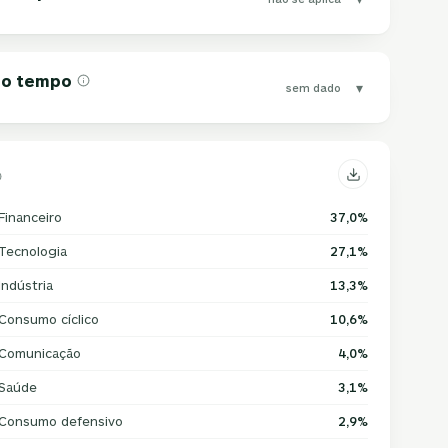
 do tempo
▾
sem dado
Financeiro
37,0%
Tecnologia
27,1%
Indústria
13,3%
Consumo cíclico
10,6%
Comunicação
4,0%
Saúde
3,1%
Consumo defensivo
2,9%