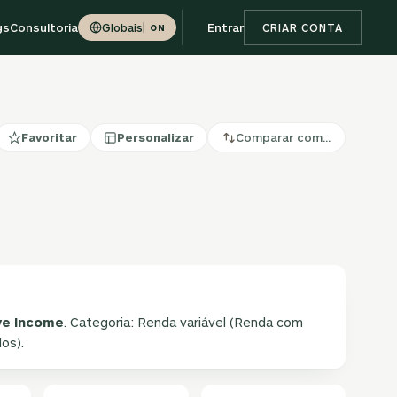
gs
Consultoria
Entrar
Globais
CRIAR CONTA
ON
Favoritar
Personalizar
Comparar com…
ve Income
. Categoria: Renda variável (Renda com
os).