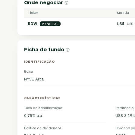
Onde negociar
Ticker
Moeda
RDVI
US$
USD
PRINCIPAL
Ficha do fundo
IDENTIFICAÇÃO
Bolsa
NYSE Arca
CARACTERÍSTICAS
Taxa de administração
Patrimônio
0,75% a.a.
US$ 3,49 b
Política de dividendos
Dividend yi