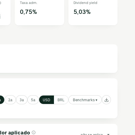
)
Taxa adm.
Dividend yield
0,75%
5,03%
i
Benchmarks ▾
a
2a
3a
5a
USD
BRL
lor aplicado
▾
não se aplica