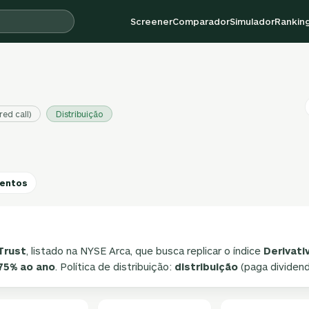
Screener
Comparador
Simulador
Rankin
ed call)
Distribuição
entos
 Trust
, listado na NYSE Arca, que busca replicar o índice
Derivati
75% ao ano
. Política de distribuição:
distribuição
(paga dividend