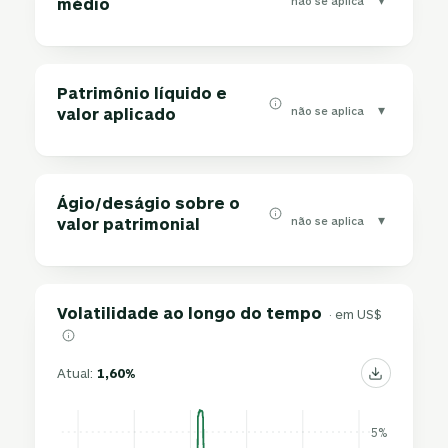
não se aplica
médio
Patrimônio líquido e
▾
não se aplica
valor aplicado
Ágio/deságio sobre o
▾
não se aplica
valor patrimonial
Volatilidade ao longo do tempo
· em US$
Atual:
1,60%
5%