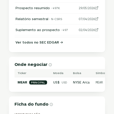
Prospecto resumido ·
497K
29/05/2026
Relatório semestral ·
N-CSRS
07/04/2026
Suplemento ao prospecto ·
497
02/04/2026
Ver todos no SEC EDGAR →
Onde negociar
Ticker
Moeda
Bolsa
Símbolo inte
MEAR
US$
NYSE Arca
USD
MEAR
PRINCIPAL
Ficha do fundo