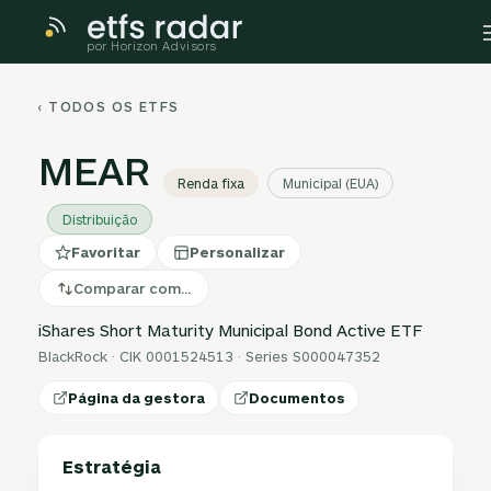
por Horizon Advisors
‹ TODOS OS ETFS
MEAR
Renda fixa
Municipal (EUA)
Distribuição
Favoritar
Personalizar
Comparar com…
iShares Short Maturity Municipal Bond Active ETF
BlackRock · CIK 0001524513 · Series S000047352
Página da gestora
Documentos
Estratégia