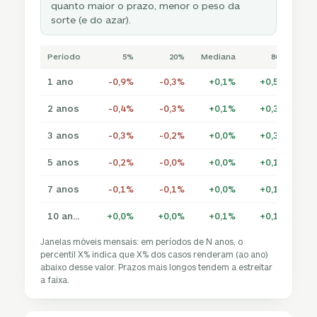
quanto maior o prazo, menor o peso da
sorte (e do azar).
Período
5%
20%
Mediana
80%
1 ano
-0,9%
-0,3%
+0,1%
+0,5%
+
2 anos
-0,4%
-0,3%
+0,1%
+0,3%
+
3 anos
-0,3%
-0,2%
+0,0%
+0,3%
+
5 anos
-0,2%
-0,0%
+0,0%
+0,1%
+
7 anos
-0,1%
-0,1%
+0,0%
+0,1%
+
10 anos
+0,0%
+0,0%
+0,1%
+0,1%
+
Janelas móveis mensais: em períodos de N anos, o
percentil X% indica que X% dos casos renderam (ao ano)
abaixo desse valor. Prazos mais longos tendem a estreitar
a faixa.