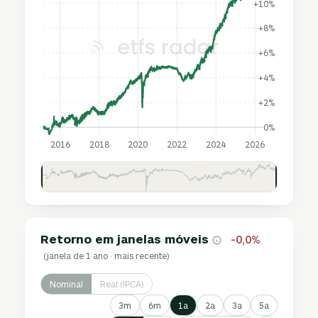
+10%
+8%
+6%
+4%
+2%
0%
2016
2018
2020
2022
2024
2026
Retorno em janelas móveis
-0,0%
(janela de 1 ano · mais recente)
Nominal
Real (IPCA)
3m
6m
1a
2a
3a
5a