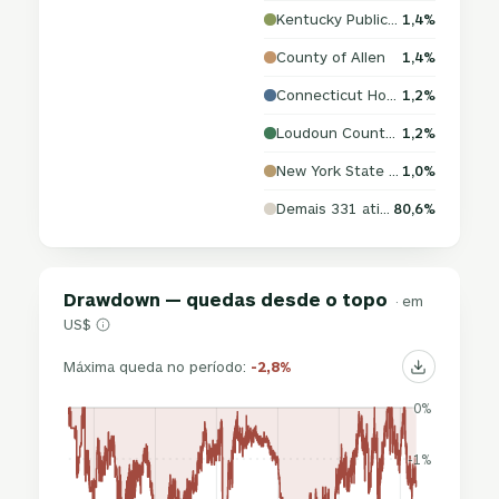
Kentucky Public Energy Authority
1,4%
County of Allen
1,4%
Connecticut Housing Finance Authority
1,2%
Loudoun County Economic Development Authority
1,2%
New York State Housing Finance Agency
1,0%
Demais 331 ativos
80,6%
Drawdown — quedas desde o topo
· em
US$
Máxima queda no período:
-2,8%
0%
-1%