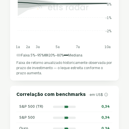
0%
-1%
-2%
1a
2a
3a
5a
7a
10a
Faixa 5%–95%
20%–80%
Mediana
Faixa de retorno anualizado historicamente observada por
prazo de investimento — o leque estreita conforme o
prazo aumenta.
Correlação com benchmarks
· em US$
S&P 500 (TR)
0,34
S&P 500
0,34
Ouro
0,34