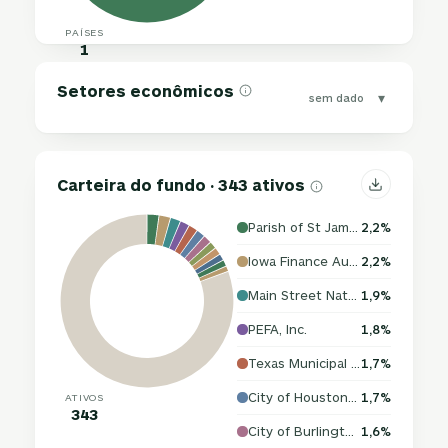
PAÍSES
1
Setores econômicos
▾
sem dado
Carteira do fundo · 343 ativos
Parish of St James
2,2%
Iowa Finance Authority
2,2%
Main Street Natural Gas, Inc.
1,9%
PEFA, Inc.
1,8%
Texas Municipal Gas Acquisition & Supply Corp. IV
1,7%
City of Houston Combined Utility System
1,7%
ATIVOS
343
City of Burlington
1,6%