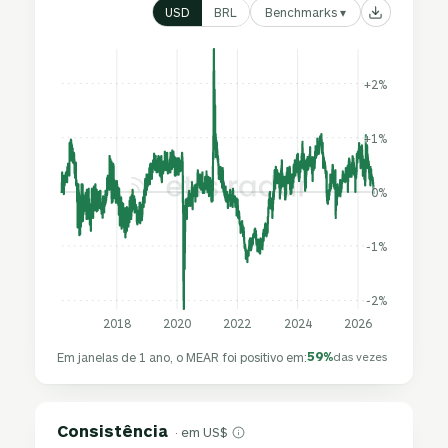
Benchmarks ▾
USD
BRL
+2%
+1%
0%
-1%
-2%
2018
2020
2022
2024
2026
59%
Em janelas de 1 ano, o MEAR foi positivo em:
das vezes
Consistência
· em US$