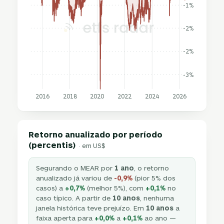
-1%
-2%
-2%
-3%
2016
2018
2020
2022
2024
2026
Retorno anualizado por período
(percentis)
· em US$
Segurando o MEAR por
1 ano
, o retorno
anualizado já variou de
-0,9%
(pior 5% dos
casos) a
+0,7%
(melhor 5%), com
+0,1%
no
caso típico. A partir de
10 anos
, nenhuma
janela histórica teve prejuízo. Em
10 anos
a
faixa aperta para
+0,0%
a
+0,1%
ao ano —