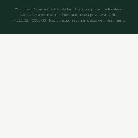
© Horizon Advisors, 2026 · Radar ETFs é um projeto educativo ·
Consultoria de Investimentos autorizada pela CVM · CNPJ
47.211.324/0001-32 · Não constitui recomendação de investimento.