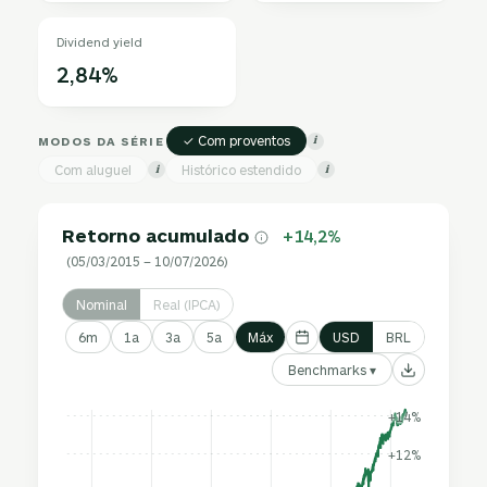
Dividend yield
2,84%
✓ Com proventos
MODOS DA SÉRIE
i
Com aluguel
Histórico estendido
i
i
Retorno acumulado
+14,2%
(05/03/2015 – 10/07/2026)
Nominal
Real (IPCA)
6m
1a
3a
5a
Máx
USD
BRL
Benchmarks ▾
+14%
+12%