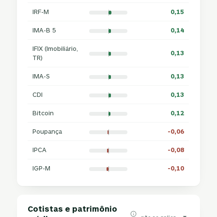
IRF-M
0,15
IMA-B 5
0,14
IFIX (Imobiliário,
0,13
TR)
IMA-S
0,13
CDI
0,13
Bitcoin
0,12
Poupança
-0,06
IPCA
-0,08
IGP-M
-0,10
Cotistas e patrimônio
▾