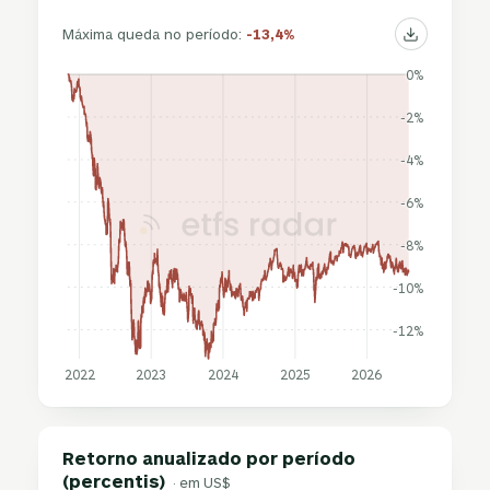
Máxima queda no período:
-13,4%
0%
-2%
-4%
-6%
-8%
-10%
-12%
2022
2023
2024
2025
2026
Retorno anualizado por período
(percentis)
· em US$