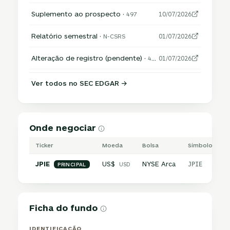
Suplemento ao prospecto ·
497
10/07/2026
Relatório semestral ·
N-CSRS
01/07/2026
Alteração de registro (pendente) ·
485APOS
01/07/2026
Ver todos no SEC EDGAR →
Onde negociar
Ticker
Moeda
Bolsa
Símbolo inter
JPIE
US$
NYSE Arca
USD
JPIE
PRINCIPAL
Ficha do fundo
IDENTIFICAÇÃO