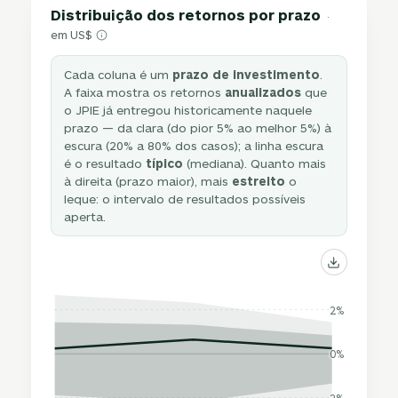
Distribuição dos retornos por prazo
·
em US$
Cada coluna é um
prazo de investimento
.
A faixa mostra os retornos
anualizados
que
o JPIE já entregou historicamente naquele
prazo — da clara (do pior 5% ao melhor 5%) à
escura (20% a 80% dos casos); a linha escura
é o resultado
típico
(mediana). Quanto mais
à direita (prazo maior), mais
estreito
o
leque: o intervalo de resultados possíveis
aperta.
2%
0%
-2%