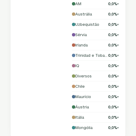
AM
0,0%
▾
Austrália
0,0%
▾
Uzbequistão
0,0%
▾
Sérvia
0,0%
▾
Irlanda
0,0%
▾
Trinidad e Tobago
0,0%
▾
IQ
0,0%
▾
Diversos
0,0%
▾
Chile
0,0%
▾
Maurício
0,0%
▾
Áustria
0,0%
▾
Itália
0,0%
▾
Mongólia
0,0%
▾