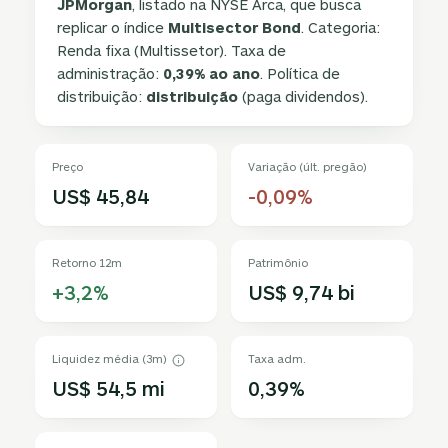
JPMorgan
, listado na NYSE Arca, que busca
replicar o índice
Multisector Bond
. Categoria:
Renda fixa (Multissetor). Taxa de
administração:
0,39% ao ano
. Política de
distribuição:
distribuição
(paga dividendos).
Preço
Variação (últ. pregão)
US$ 45,84
-0,09%
Retorno 12m
Patrimônio
+3,2%
US$ 9,74 bi
Liquidez média (3m)
Taxa adm.
US$ 54,5 mi
0,39%