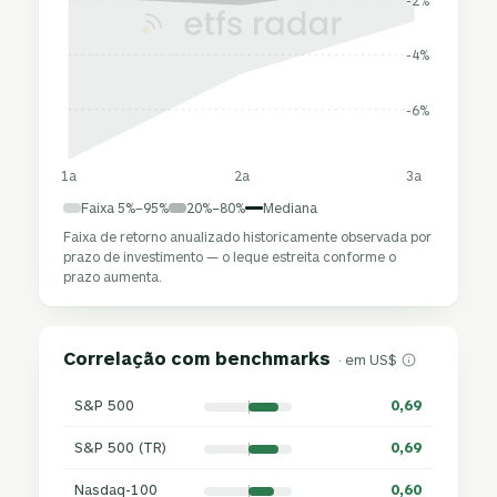
-4%
-6%
1a
2a
3a
Faixa 5%–95%
20%–80%
Mediana
Faixa de retorno anualizado historicamente observada por
prazo de investimento — o leque estreita conforme o
prazo aumenta.
Correlação com benchmarks
· em US$
S&P 500
0,69
S&P 500 (TR)
0,69
Nasdaq-100
0,60