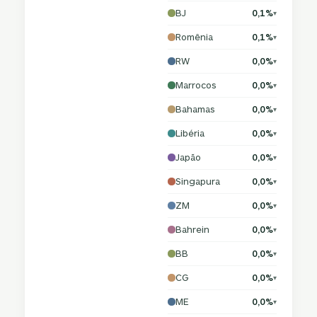
BJ
0,1%
▾
Romênia
0,1%
▾
RW
0,0%
▾
Marrocos
0,0%
▾
Bahamas
0,0%
▾
Libéria
0,0%
▾
Japão
0,0%
▾
Singapura
0,0%
▾
ZM
0,0%
▾
Bahrein
0,0%
▾
BB
0,0%
▾
CG
0,0%
▾
ME
0,0%
▾