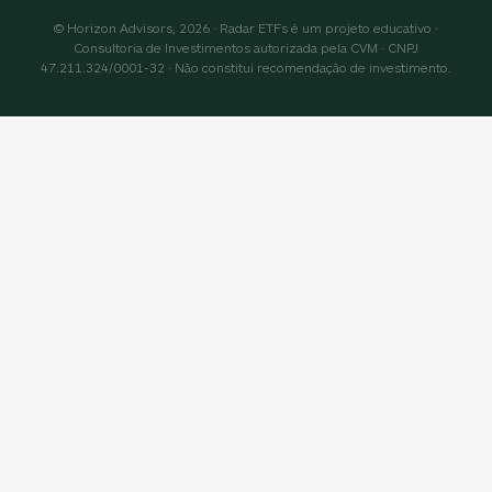
© Horizon Advisors, 2026 · Radar ETFs é um projeto educativo ·
Consultoria de Investimentos autorizada pela CVM · CNPJ
47.211.324/0001-32 · Não constitui recomendação de investimento.