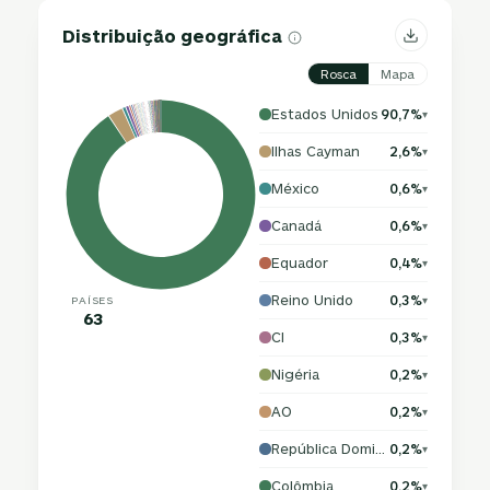
Distribuição geográfica
Rosca
Mapa
Estados Unidos
90,7%
▾
Ilhas Cayman
2,6%
▾
México
0,6%
▾
Canadá
0,6%
▾
Equador
0,4%
▾
Reino Unido
0,3%
PAÍSES
▾
63
CI
0,3%
▾
Nigéria
0,2%
▾
AO
0,2%
▾
República Dominicana
0,2%
▾
Colômbia
0,2%
▾