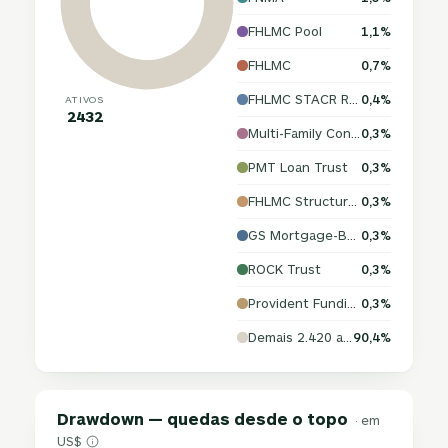
FHLMC Pool
1,1%
FHLMC
0,7%
FHLMC STACR REMIC Trust
0,4%
ATIVOS
2432
Multi-Family Connecticut Avenue Securities Trust
0,3%
PMT Loan Trust
0,3%
FHLMC Structured Agency Credit Risk Debt Notes
0,3%
GS Mortgage-Backed Securities Trust
0,3%
ROCK Trust
0,3%
Provident Funding Mortgage Trust
0,3%
Demais 2.420 ativos
90,4%
Drawdown — quedas desde o topo
· em
US$