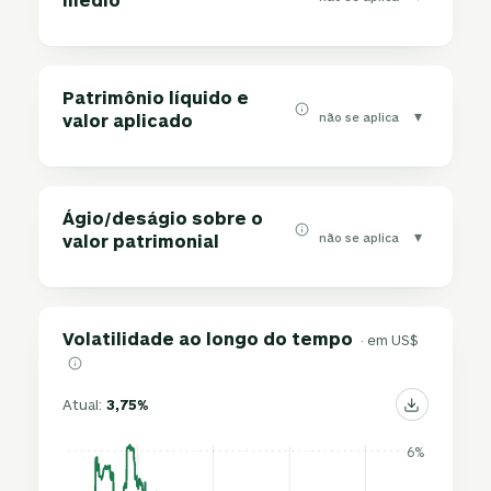
Patrimônio líquido e
▾
não se aplica
valor aplicado
Ágio/deságio sobre o
▾
não se aplica
valor patrimonial
Volatilidade ao longo do tempo
· em US$
Atual:
3,75%
6%