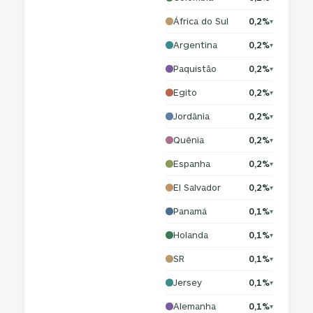
África do Sul
0,2%
▾
Argentina
0,2%
▾
Paquistão
0,2%
▾
Egito
0,2%
▾
Jordânia
0,2%
▾
Quênia
0,2%
▾
Espanha
0,2%
▾
El Salvador
0,2%
▾
Panamá
0,1%
▾
Holanda
0,1%
▾
SR
0,1%
▾
Jersey
0,1%
▾
Alemanha
0,1%
▾