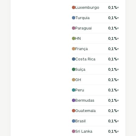
Luxemburgo
0,1%
▾
Turquia
0,1%
▾
Paraguai
0,1%
▾
HN
0,1%
▾
França
0,1%
▾
Costa Rica
0,1%
▾
Suíça
0,1%
▾
GH
0,1%
▾
Peru
0,1%
▾
Bermudas
0,1%
▾
Guatemala
0,1%
▾
Brasil
0,1%
▾
Sri Lanka
0,1%
▾