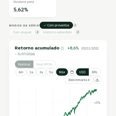
Dividend yield
5,62%
✓ Com proventos
MODOS DA SÉRIE
i
Com aluguel
Histórico estendido
i
i
Retorno acumulado
+8,6%
(02/11/2021
– 31/07/2026)
Nominal
Real (IPCA)
6m
1a
3a
5a
Máx
USD
BRL
Benchmarks ▾
+5%