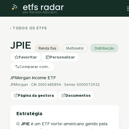
por Horizon Advisors
‹ TODOS OS ETFS
JPIE
Renda fixa
Multissetor
Distribuição
Favoritar
Personalizar
Comparar com…
JPMorgan Income ETF
JPMorgan · CIK 0001485894 · Series S000072932
Página da gestora
Documentos
Estratégia
O
JPIE
é um ETF norte-americano gerido pela