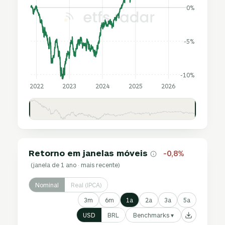
0%
-5%
-10%
2022
2023
2024
2025
2026
Retorno em janelas móveis
-0,8%
(janela de 1 ano · mais recente)
Nominal
Real (IPCA)
3m
6m
1a
2a
3a
5a
Benchmarks ▾
USD
BRL