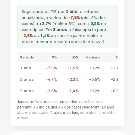
Segurando o JPIE por
1 ano
, o retorno
anualizado já variou de
-7,8%
(pior 5% dos
casos) a
+2,7%
(melhor 5%), com
+0,2%
no
caso típico. Em
3 anos
a faixa aperta para
-2,8%
a
+1,4%
ao ano — quanto maior o
prazo, menor o peso da sorte (e do azar).
Período
5%
20%
Mediana
80%
1 ano
-7,8%
-1,9%
+0,2%
+1,4%
+
2 anos
-4,7%
-2,2%
+0,6%
+1,3%
+
3 anos
-2,8%
-1,4%
+0,2%
+0,8%
+
Janelas móveis mensais: em períodos de N anos, o
percentil X% indica que X% dos casos renderam (ao ano)
abaixo desse valor. Prazos mais longos tendem a estreitar
a faixa.