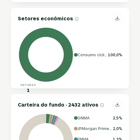
Setores econômicos
Consumo cíclico
100,0%
SETORES
1
Carteira do fundo · 2432 ativos
GNMA
2,5%
JPMorgan Prime Money Market Fund
2,0%
FNMA
1,3%