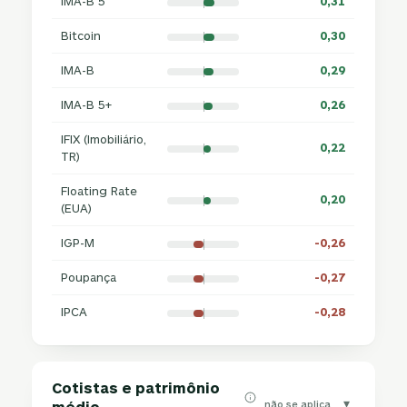
IMA-B 5
0,31
Bitcoin
0,30
IMA-B
0,29
IMA-B 5+
0,26
IFIX (Imobiliário,
0,22
TR)
Floating Rate
0,20
(EUA)
IGP-M
-0,26
Poupança
-0,27
IPCA
-0,28
Cotistas e patrimônio
▾
não se aplica
médio