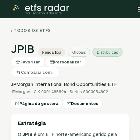
por Horizon Advisors
‹ TODOS OS ETFS
JPIB
Renda fixa
Globais
Distribuição
Favoritar
Personalizar
Comparar com…
JPMorgan International Bond Opportunities ETF
JPMorgan · CIK 0001485894 · Series S000054802
Página da gestora
Documentos
Estratégia
O
JPIB
é um ETF norte-americano gerido pela