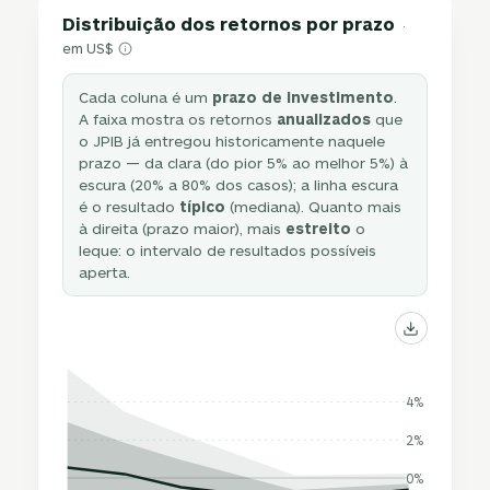
Distribuição dos retornos por prazo
·
em US$
Cada coluna é um
prazo de investimento
.
A faixa mostra os retornos
anualizados
que
o JPIB já entregou historicamente naquele
prazo — da clara (do pior 5% ao melhor 5%) à
escura (20% a 80% dos casos); a linha escura
é o resultado
típico
(mediana). Quanto mais
à direita (prazo maior), mais
estreito
o
leque: o intervalo de resultados possíveis
aperta.
4%
2%
0%