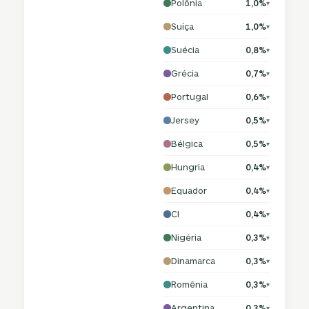
Polônia
1,0%
▾
Suíça
1,0%
▾
Suécia
0,8%
▾
Grécia
0,7%
▾
Portugal
0,6%
▾
Jersey
0,5%
▾
Bélgica
0,5%
▾
Hungria
0,4%
▾
Equador
0,4%
▾
CI
0,4%
▾
Nigéria
0,3%
▾
Dinamarca
0,3%
▾
Romênia
0,3%
▾
Argentina
0,3%
▾