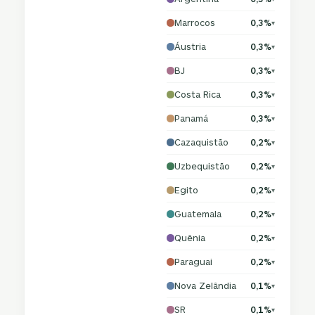
Marrocos
0,3%
▾
Áustria
0,3%
▾
BJ
0,3%
▾
Costa Rica
0,3%
▾
Panamá
0,3%
▾
Cazaquistão
0,2%
▾
Uzbequistão
0,2%
▾
Egito
0,2%
▾
Guatemala
0,2%
▾
Quênia
0,2%
▾
Paraguai
0,2%
▾
Nova Zelândia
0,1%
▾
SR
0,1%
▾