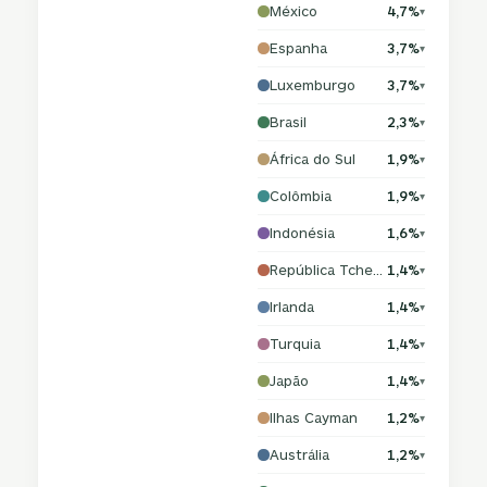
México
4,7%
▾
Espanha
3,7%
▾
Luxemburgo
3,7%
▾
Brasil
2,3%
▾
África do Sul
1,9%
▾
Colômbia
1,9%
▾
Indonésia
1,6%
▾
República Tcheca
1,4%
▾
Irlanda
1,4%
▾
Turquia
1,4%
▾
Japão
1,4%
▾
Ilhas Cayman
1,2%
▾
Austrália
1,2%
▾