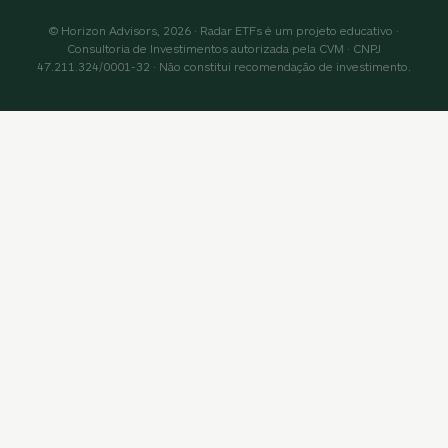
© Horizon Advisors, 2026 · Radar ETFs é um projeto educativo ·
Consultoria de Investimentos autorizada pela CVM · CNPJ
47.211.324/0001-32 · Não constitui recomendação de investimento.