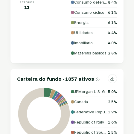
Consumo defensivo
8,4%
SETORES
11
Consumo cíclico
6,1%
Energia
6,1%
Utilidades
4,4%
Imobiliário
4,0%
Materiais básicos
2,8%
Carteira do fundo · 1057 ativos
JPMorgan U.S. Government Money Market Fund
5,0%
Canada
2,5%
Federative Republic of Brazil
1,9%
Republic of Italy
1,6%
Republic of South Africa
1,5%