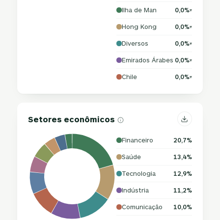
Ilha de Man
0,0%
▾
Hong Kong
0,0%
▾
Diversos
0,0%
▾
Emirados Árabes
0,0%
▾
Chile
0,0%
▾
Setores econômicos
Financeiro
20,7%
Saúde
13,4%
Tecnologia
12,9%
Indústria
11,2%
Comunicação
10,0%