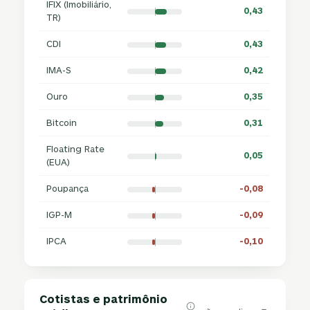
IFIX (Imobiliário,
0,43
TR)
CDI
0,43
IMA-S
0,42
Ouro
0,35
Bitcoin
0,31
Floating Rate
0,05
(EUA)
Poupança
-0,08
IGP-M
-0,09
IPCA
-0,10
Cotistas e patrimônio