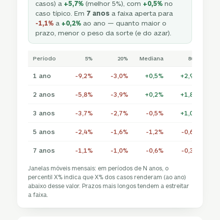
casos) a
+5,7%
(melhor 5%), com
+0,5%
no
caso típico. Em
7 anos
a faixa aperta para
-1,1%
a
+0,2%
ao ano — quanto maior o
prazo, menor o peso da sorte (e do azar).
Período
5%
20%
Mediana
80%
1 ano
-9,2%
-3,0%
+0,5%
+2,9%
+
2 anos
-5,8%
-3,9%
+0,2%
+1,8%
+
3 anos
-3,7%
-2,7%
-0,5%
+1,0%
+
5 anos
-2,4%
-1,6%
-1,2%
-0,6%
+
7 anos
-1,1%
-1,0%
-0,6%
-0,3%
+
Janelas móveis mensais: em períodos de N anos, o
percentil X% indica que X% dos casos renderam (ao ano)
abaixo desse valor. Prazos mais longos tendem a estreitar
a faixa.