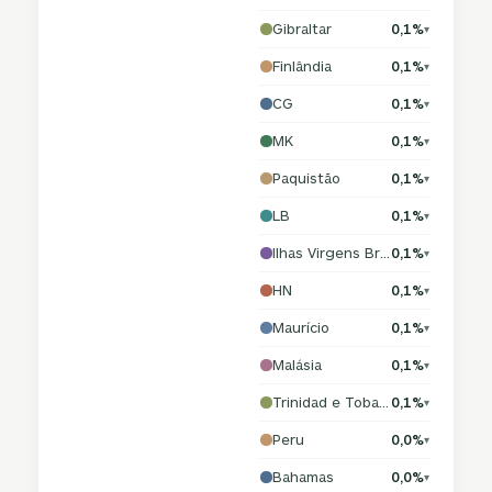
Gibraltar
0,1%
▾
Finlândia
0,1%
▾
CG
0,1%
▾
MK
0,1%
▾
Paquistão
0,1%
▾
LB
0,1%
▾
Ilhas Virgens Britânicas
0,1%
▾
HN
0,1%
▾
Maurício
0,1%
▾
Malásia
0,1%
▾
Trinidad e Tobago
0,1%
▾
Peru
0,0%
▾
Bahamas
0,0%
▾