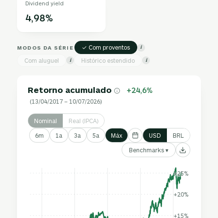
Dividend yield
4,98%
✓ Com proventos
MODOS DA SÉRIE
i
Com aluguel
Histórico estendido
i
i
Retorno acumulado
+24,6%
(13/04/2017 – 10/07/2026)
Nominal
Real (IPCA)
6m
1a
3a
5a
Máx
USD
BRL
Benchmarks ▾
+25%
+20%
+15%