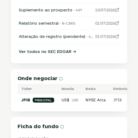
Suplemento ao prospecto ·
497
10/07/2026
Relatório semestral ·
N-CSRS
01/07/2026
Alteração de registro (pendente) ·
485APOS
01/07/2026
Ver todos no SEC EDGAR →
Onde negociar
Ticker
Moeda
Bolsa
Símbolo inter
JPIB
US$
NYSE Arca
USD
JPIB
PRINCIPAL
Ficha do fundo