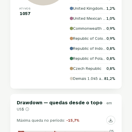
United Kingdom of Great Britain and Northern Ireland
1,2%
ATIVOS
1057
United Mexican States
1,0%
Commonwealth of Australia
0,9%
Republic of Colombia
0,9%
Republic of Indonesia
0,8%
Republic of Poland
0,8%
Czech Republic
0,8%
Demais 1.045 ativos
81,2%
Drawdown — quedas desde o topo
· em
US$
Máxima queda no período:
-15,7%
0%