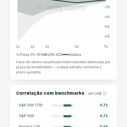
-2%
-4%
-6%
-8%
1a
2a
3a
5a
7a
Faixa 5%–95%
20%–80%
Mediana
Faixa de retorno anualizado historicamente observada por
prazo de investimento — o leque estreita conforme o
prazo aumenta.
Correlação com benchmarks
· em US$
S&P 500 (TR)
0,72
S&P 500
0,72
Nasdaq-100
0,66