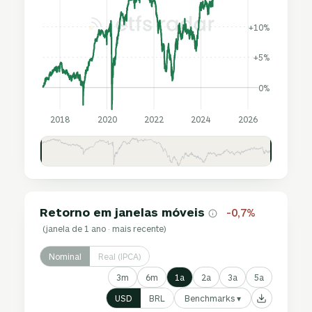
+10%
+5%
0%
2018
2020
2022
2024
2026
Retorno em janelas móveis
-0,7%
(janela de 1 ano · mais recente)
Nominal
Real (IPCA)
3m
6m
1a
2a
3a
5a
Benchmarks ▾
USD
BRL