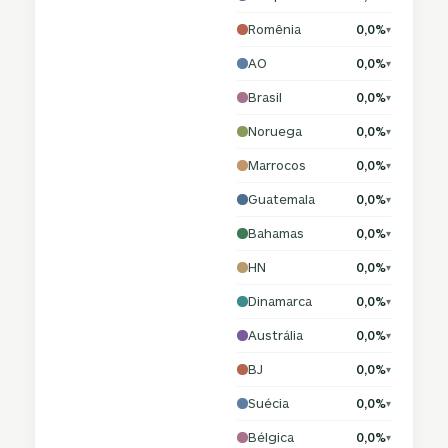
Romênia
0,0%
▾
AO
0,0%
▾
Brasil
0,0%
▾
Noruega
0,0%
▾
Marrocos
0,0%
▾
Guatemala
0,0%
▾
Bahamas
0,0%
▾
HN
0,0%
▾
Dinamarca
0,0%
▾
Austrália
0,0%
▾
BJ
0,0%
▾
Suécia
0,0%
▾
Bélgica
0,0%
▾