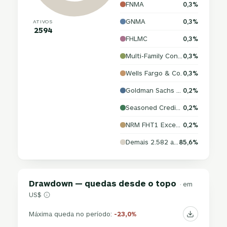
FNMA
0,3%
GNMA
0,3%
ATIVOS
2594
FHLMC
0,3%
Multi-Family Connecticut Avenue Securities Trust
0,3%
Wells Fargo & Co.
0,3%
Goldman Sachs Group, Inc. (The)
0,2%
Seasoned Credit Risk Transfer Trust
0,2%
NRM FHT1 Excess Owner LLC
0,2%
Demais 2.582 ativos
85,6%
Drawdown — quedas desde o topo
· em
US$
Máxima queda no período:
-23,0%