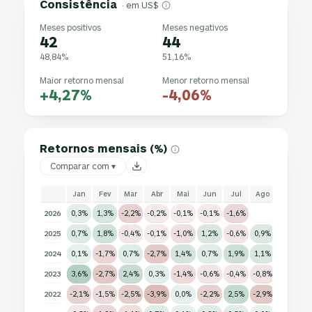
Consistência
· em US$
Meses positivos
Meses negativos
42
44
48,84%
51,16%
Maior retorno mensal
Menor retorno mensal
+4,27%
-4,06%
Retornos mensais (%)
Comparar com ▾
Jan
Fev
Mar
Abr
Mai
Jun
Jul
Ago
Set
2026
0,3%
1,3%
-2,2%
-0,2%
-0,1%
-0,1%
-1,6%
2025
0,7%
1,8%
-0,4%
-0,1%
-1,0%
1,2%
-0,6%
0,9%
0,7%
0
2024
0,1%
-1,7%
0,7%
-2,7%
1,4%
0,7%
1,9%
1,1%
1,0%
-
2023
3,6%
-2,7%
2,4%
0,3%
-1,4%
-0,6%
-0,4%
-0,8%
-3,0%
-
2022
-2,1%
-1,5%
-2,5%
-3,9%
0,0%
-2,2%
2,5%
-2,9%
-4,1%
-