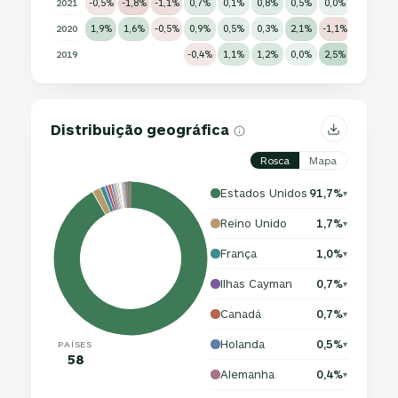
2021
-0,5%
-1,8%
-1,1%
0,7%
0,1%
0,8%
0,5%
0,0%
-1,0%
0
2020
1,9%
1,6%
-0,5%
0,9%
0,5%
0,3%
2,1%
-1,1%
0,1%
-
2019
-0,4%
1,1%
1,2%
0,0%
2,5%
-0,4%
-
Distribuição geográfica
Rosca
Mapa
Estados Unidos
91,7%
▾
Reino Unido
1,7%
▾
França
1,0%
▾
Ilhas Cayman
0,7%
▾
Canadá
0,7%
▾
Holanda
0,5%
PAÍSES
▾
58
Alemanha
0,4%
▾