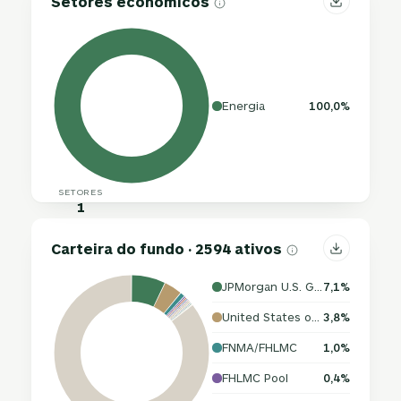
Setores econômicos
Energia
100,0%
SETORES
1
Carteira do fundo · 2594 ativos
JPMorgan U.S. Government Money Market Fund
7,1%
United States of America
3,8%
FNMA/FHLMC
1,0%
FHLMC Pool
0,4%