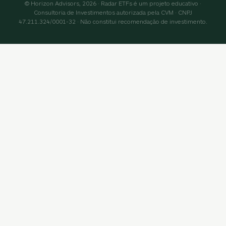
© Horizon Advisors, 2026 · Radar ETFs é um projeto educativo ·
Consultoria de Investimentos autorizada pela CVM · CNPJ
47.211.324/0001-32 · Não constitui recomendação de investimento.