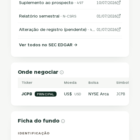
Suplemento ao prospecto ·
497
10/07/2026
Relatório semestral ·
N-CSRS
01/07/2026
Alteração de registro (pendente) ·
485APOS
01/07/2026
Ver todos no SEC EDGAR →
Onde negociar
Ticker
Moeda
Bolsa
Símbolo inte
JCPB
US$
NYSE Arca
USD
JCPB
PRINCIPAL
Ficha do fundo
IDENTIFICAÇÃO