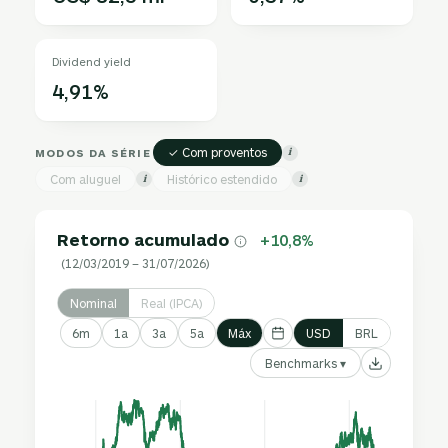
Dividend yield
4,91%
✓ Com proventos
MODOS DA SÉRIE
i
Com aluguel
Histórico estendido
i
i
Retorno acumulado
+10,8%
(12/03/2019 – 31/07/2026)
Nominal
Real (IPCA)
6m
1a
3a
5a
Máx
USD
BRL
Benchmarks ▾