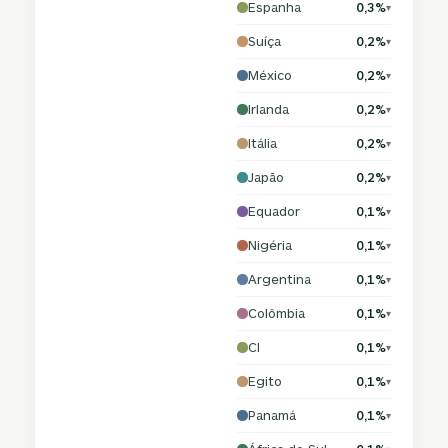
Espanha
0,3%
▾
Suíça
0,2%
▾
México
0,2%
▾
Irlanda
0,2%
▾
Itália
0,2%
▾
Japão
0,2%
▾
Equador
0,1%
▾
Nigéria
0,1%
▾
Argentina
0,1%
▾
Colômbia
0,1%
▾
CI
0,1%
▾
Egito
0,1%
▾
Panamá
0,1%
▾