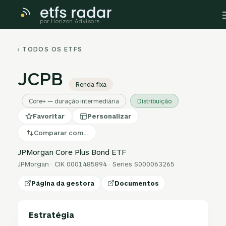
por Horizon Advisors
‹ TODOS OS ETFS
JCPB
Renda fixa
Core+ — duração intermediária
Distribuição
Favoritar
Personalizar
Comparar com…
JPMorgan Core Plus Bond ETF
JPMorgan · CIK 0001485894 · Series S000063265
Página da gestora
Documentos
Estratégia