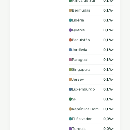
África do Sul
0,1%
▾
Bermudas
0,1%
▾
Libéria
0,1%
▾
Quênia
0,1%
▾
Paquistão
0,1%
▾
Jordânia
0,1%
▾
Paraguai
0,1%
▾
Singapura
0,1%
▾
Jersey
0,1%
▾
Luxemburgo
0,1%
▾
SR
0,1%
▾
República Dominicana
0,1%
▾
El Salvador
0,0%
▾
Turquia
0,0%
▾