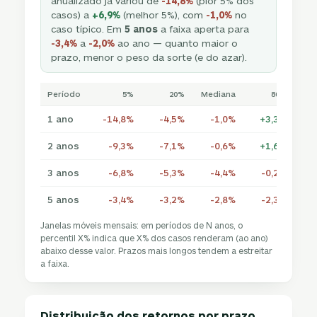
anualizado já variou de
-14,8%
(pior 5% dos
casos) a
+6,9%
(melhor 5%), com
-1,0%
no
caso típico. Em
5 anos
a faixa aperta para
-3,4%
a
-2,0%
ao ano — quanto maior o
prazo, menor o peso da sorte (e do azar).
Período
5%
20%
Mediana
80%
1 ano
-14,8%
-4,5%
-1,0%
+3,3%
+
2 anos
-9,3%
-7,1%
-0,6%
+1,6%
+
3 anos
-6,8%
-5,3%
-4,4%
-0,2%
+
5 anos
-3,4%
-3,2%
-2,8%
-2,3%
Janelas móveis mensais: em períodos de N anos, o
percentil X% indica que X% dos casos renderam (ao ano)
abaixo desse valor. Prazos mais longos tendem a estreitar
a faixa.
Distribuição dos retornos por prazo
·