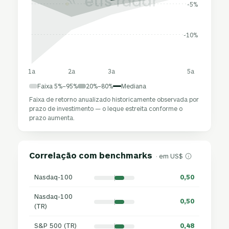
-5%
-10%
1a
2a
3a
5a
Faixa 5%–95%
20%–80%
Mediana
Faixa de retorno anualizado historicamente observada por
prazo de investimento — o leque estreita conforme o
prazo aumenta.
Correlação com benchmarks
· em US$
Nasdaq-100
0,50
Nasdaq-100
0,50
(TR)
S&P 500 (TR)
0,48