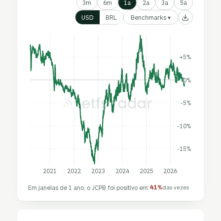
3m
6m
1a
2a
3a
5a
Benchmarks ▾
USD
BRL
+5%
0%
-5%
-10%
-15%
2021
2022
2023
2024
2025
2026
41%
Em janelas de 1 ano, o JCPB foi positivo em:
das vezes