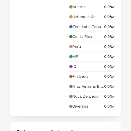
Áustria
0,0%
▾
Uzbequistão
0,0%
▾
Trinidad e Tobago
0,0%
▾
Costa Rica
0,0%
▾
Peru
0,0%
▾
ME
0,0%
▾
IQ
0,0%
▾
Finlândia
0,0%
▾
Ilhas Virgens Britânicas
0,0%
▾
Nova Zelândia
0,0%
▾
Diversos
0,0%
▾