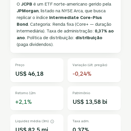
O
JCPB
é um ETF norte-americano gerido pela
JPMorgan
, listado na NYSE Arca, que busca
replicar o índice
Intermediate Core-Plus
Bond
. Categoria: Renda fixa (Core+ — duração
intermediária). Taxa de administração:
0,37% ao
ano
. Política de distribuição:
distribuição
(paga dividendos).
Preço
Variação (últ. pregão)
US$ 46,18
-0,24%
Retorno 12m
Patrimônio
+2,1%
US$ 13,58 bi
Liquidez média (3m)
Taxa adm.
US$ 82,5 mi
0,37%