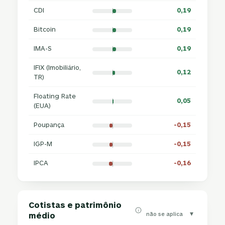
CDI
0,19
Bitcoin
0,19
IMA-S
0,19
IFIX (Imobiliário,
0,12
TR)
Floating Rate
0,05
(EUA)
Poupança
-0,15
IGP-M
-0,15
IPCA
-0,16
Cotistas e patrimônio
▾
não se aplica
médio