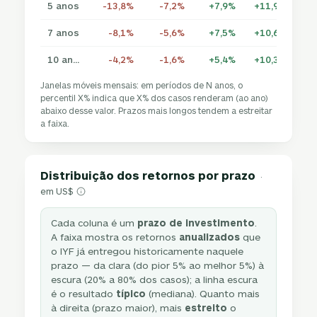
5 anos
-13,8%
-7,2%
+7,9%
+11,9%
+1
7 anos
-8,1%
-5,6%
+7,5%
+10,6%
+1
10 anos
-4,2%
-1,6%
+5,4%
+10,3%
+1
Janelas móveis mensais: em períodos de N anos, o
percentil X% indica que X% dos casos renderam (ao ano)
abaixo desse valor. Prazos mais longos tendem a estreitar
a faixa.
Distribuição dos retornos por prazo
·
em US$
Cada coluna é um
prazo de investimento
.
A faixa mostra os retornos
anualizados
que
o IYF já entregou historicamente naquele
prazo — da clara (do pior 5% ao melhor 5%) à
escura (20% a 80% dos casos); a linha escura
é o resultado
típico
(mediana). Quanto mais
à direita (prazo maior), mais
estreito
o