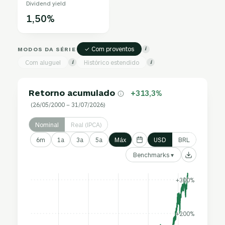
Dividend yield
1,50%
✓ Com proventos
MODOS DA SÉRIE
i
Com aluguel
Histórico estendido
i
i
Retorno acumulado
+313,3%
(26/05/2000 – 31/07/2026)
Nominal
Real (IPCA)
6m
1a
3a
5a
Máx
USD
BRL
Benchmarks ▾
+300%
+200%