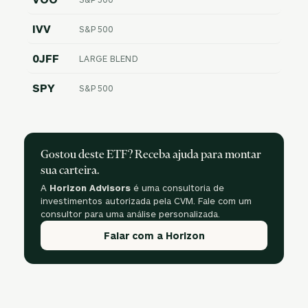
IVV
S&P 500
0JFF
LARGE BLEND
SPY
S&P 500
Gostou deste ETF? Receba ajuda para montar
sua carteira.
A
Horizon Advisors
é uma consultoria de
investimentos autorizada pela CVM. Fale com um
consultor para uma análise personalizada.
Falar com a Horizon