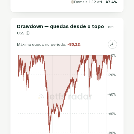
Demais 132 ativos
47,4%
Drawdown — quedas desde o topo
· em
US$
Máxima queda no período:
-80,2%
0%
-20%
-40%
-60%
-80%