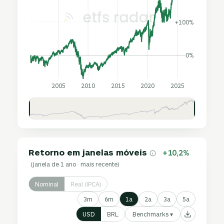
+100%
0%
2005
2010
2015
2020
2025
Retorno em janelas móveis
+10,2%
(janela de 1 ano · mais recente)
Nominal
Real (IPCA)
3m
6m
1a
2a
3a
5a
Benchmarks ▾
USD
BRL