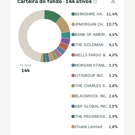
Carteira do fundo · 144 ativos
BERKSHIRE HATHAWAY INC.
11,4%
JPMORGAN CHASE & CO.
10,7%
BANK OF AMERICA CORPORATION
4,4%
THE GOLDMAN SACHS GROUP, INC.
4,1%
WELLS FARGO & COMPANY
4,0%
MORGAN STANLEY
3,3%
ATIVOS
144
CITIGROUP INC.
3,2%
THE CHARLES SCHWAB CORPORATION
2,8%
BLACKROCK, INC.
2,6%
S&P GLOBAL INC.
2,5%
THE PROGRESSIVE CORPORATION
1,9%
Chubb Limited
1,8%