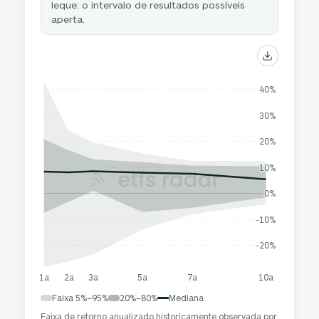
leque: o intervalo de resultados possíveis
aperta.
40%
30%
20%
10%
0%
-10%
-20%
1a
2a
3a
5a
7a
10a
Faixa 5%–95%
20%–80%
Mediana
Faixa de retorno anualizado historicamente observada por