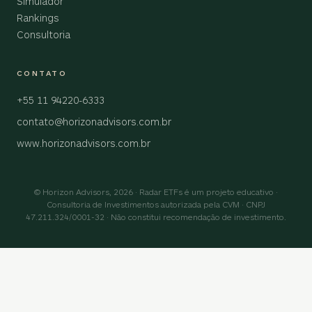
Simulador
Rankings
Consultoria
CONTATO
+55 11 94220-6333
contato@horizonadvisors.com.br
www.horizonadvisors.com.br
© Horizon Advisors, 2026 · Radar ETFs é um projeto educativo ·
Consultoria de Investimentos autorizada pela CVM · CNPJ
47.211.324/0001-32 · Não constitui recomendação de investimento.