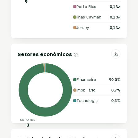
9
Porto Rico
0,1%
▾
Ilhas Cayman
0,1%
▾
Jersey
0,1%
▾
Setores econômicos
Financeiro
99,0%
Imobiliário
0,7%
Tecnologia
0,3%
SETORES
3