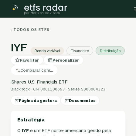
por Horizon Advisors
‹ TODOS OS ETFS
IYF
Renda variável
Financeiro
Distribuição
Favoritar
Personalizar
Comparar com…
iShares U.S. Financials ETF
BlackRock · CIK 0001100663 · Series S000004323
Página da gestora
Documentos
Estratégia
O
IYF
é um ETF norte-americano gerido pela