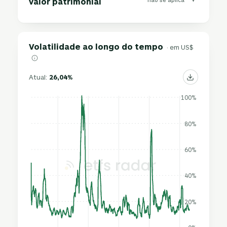
valor patrimonial
Volatilidade ao longo do tempo
· em US$
Atual:
26,04%
100%
80%
60%
40%
20%