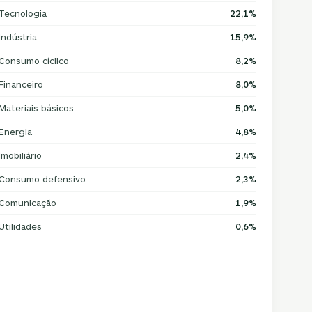
Tecnologia
22,1%
Indústria
15,9%
Consumo cíclico
8,2%
Financeiro
8,0%
Materiais básicos
5,0%
Energia
4,8%
Imobiliário
2,4%
Consumo defensivo
2,3%
Comunicação
1,9%
Utilidades
0,6%