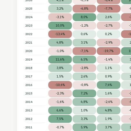
2025
3,2%
-6,8%
-7,7%
-
2024
-3,1%
8,0%
2,6%
-
2023
10,0%
-1,2%
-2,7%
-
2022
-13,4%
0,6%
0,2%
-
2021
4,8%
3,1%
-2,9%
2020
-1,0%
-7,1%
-19,7%
1
2019
11,6%
6,5%
-1,4%
2018
3,8%
-2,8%
1,1%
2017
1,5%
2,6%
0,9%
2016
-10,6%
-0,8%
7,4%
2015
-2,3%
7,2%
1,6%
-
2014
-1,6%
4,8%
-2,6%
-
2013
6,6%
1,0%
4,8%
-
2012
7,5%
3,3%
1,9%
-
2011
-0,7%
5,9%
3,7%