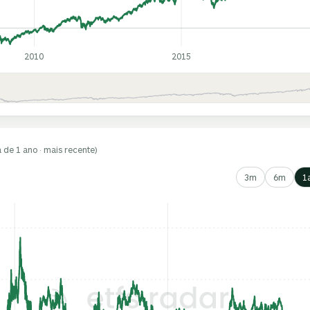
2010
2015
a de 1 ano · mais recente)
3m
6m
1