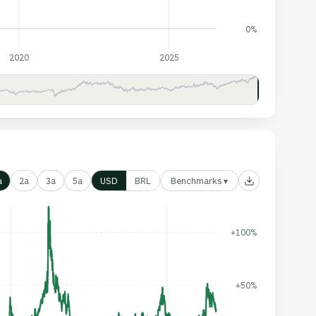
0%
2020
2025
Benchmarks ▾
a
2a
3a
5a
USD
BRL
+100%
+50%