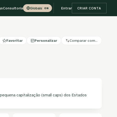
gs
Consultoria
Entrar
Globais
CRIAR CONTA
ON
Favoritar
Personalizar
Comparar com…
pequena capitalização (small caps) dos Estados