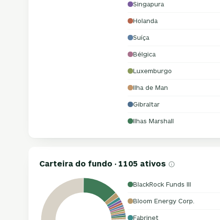
Singapura
Holanda
Suíça
Bélgica
Luxemburgo
Ilha de Man
Gibraltar
Ilhas Marshall
Carteira do fundo · 1105 ativos
BlackRock Funds III
Bloom Energy Corp.
Fabrinet