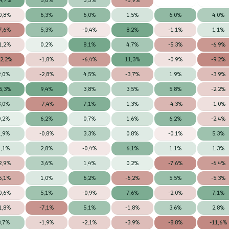
0,8%
6,3%
6,0%
1,5%
6,0%
4,0%
7,6%
5,3%
-0,4%
8,2%
-1,1%
1,1%
1,2%
0,2%
8,1%
4,7%
-5,3%
-6,9%
12,2%
-1,8%
-6,4%
11,3%
-0,9%
-9,2%
2,0%
-2,8%
4,5%
-3,7%
1,9%
-3,9%
5,3%
9,4%
3,8%
3,5%
5,8%
-2,2%
3,0%
-7,4%
7,1%
1,3%
-4,3%
-1,0%
0,2%
6,2%
0,7%
1,6%
6,2%
-2,4%
1,9%
-0,8%
3,3%
0,8%
-0,1%
5,3%
1,1%
2,8%
-0,4%
6,1%
1,1%
1,3%
2,9%
3,6%
1,4%
0,2%
-7,6%
-6,4%
5,1%
1,0%
6,2%
-6,2%
5,5%
-5,3%
0,6%
5,1%
-0,9%
7,6%
-2,0%
7,1%
1,8%
-7,1%
5,1%
-1,8%
3,6%
2,8%
3,7%
-1,9%
-2,1%
-3,9%
-8,8%
-11,6%