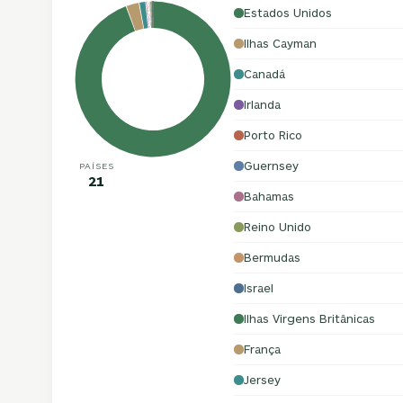
Estados Unidos
Ilhas Cayman
Canadá
Irlanda
Porto Rico
Guernsey
PAÍSES
21
Bahamas
Reino Unido
Bermudas
Israel
Ilhas Virgens Britânicas
França
Jersey