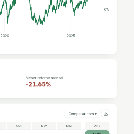
0%
2020
2025
Menor retorno mensal
-21,65%
Comparar com ▾
Out
Nov
Dez
Ano
14,8%