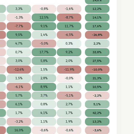
3,3%
-0,8%
-1,6%
12,2%
-1,3%
12,5%
-8,7%
14,1%
-7,7%
9,1%
11,7%
17,6%
9,5%
1,4%
-6,5%
-26,8%
4,7%
-5,0%
0,3%
2,2%
0,7%
17,7%
9,2%
33,8%
3,0%
5,8%
2,0%
27,5%
-12,6%
1,5%
-11,9%
-10,0%
1,5%
2,8%
-0,0%
21,3%
-6,1%
8,9%
1,1%
10,5%
5,7%
3,7%
-5,1%
-2,2%
6,1%
0,8%
2,7%
5,1%
1,7%
4,1%
1,7%
42,2%
-3,2%
1,1%
1,9%
13,2%
16,0%
-0,6%
-0,6%
-3,6%