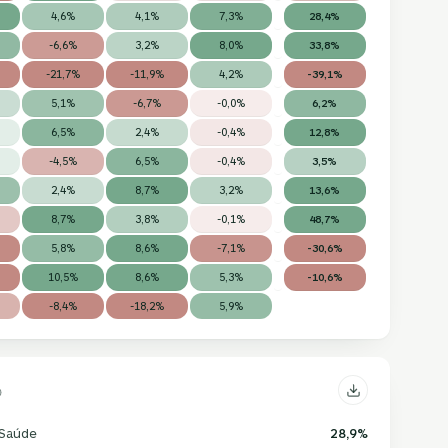
4,6%
4,1%
7,3%
28,4%
-6,6%
3,2%
8,0%
33,8%
-21,7%
-11,9%
4,2%
-39,1%
5,1%
-6,7%
-0,0%
6,2%
6,5%
2,4%
-0,4%
12,8%
-4,5%
6,5%
-0,4%
3,5%
2,4%
8,7%
3,2%
13,6%
8,7%
3,8%
-0,1%
48,7%
5,8%
8,6%
-7,1%
-30,6%
10,5%
8,6%
5,3%
-10,6%
-8,4%
-18,2%
5,9%
Saúde
28,9%