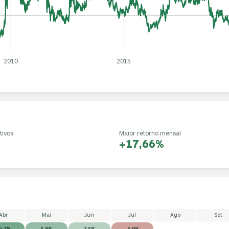
2010
2015
tivos
Maior retorno mensal
+17,66%
Abr
Mai
Jun
Jul
Ago
Set
4,7%
5,8%
3,5%
-5,9%