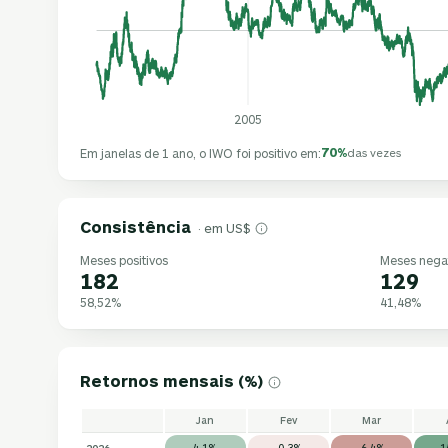
2005
70%
Em janelas de 1 ano, o IWO foi positivo em:
das vezes
Consistência
· em US$
Meses positivos
Meses nega
182
129
58,52%
41,48%
Retornos mensais (%)
Jan
Fev
Mar
2026
4,1%
-0,3%
-6,4%
1