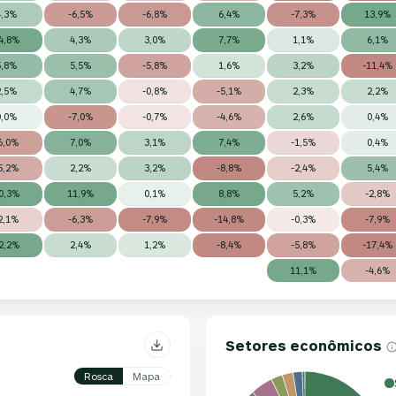
4,3%
-6,5%
-6,8%
6,4%
-7,3%
13,9%
4,8%
4,3%
3,0%
7,7%
1,1%
6,1%
5,8%
5,5%
-5,8%
1,6%
3,2%
-11,4%
2,5%
4,7%
-0,8%
-5,1%
2,3%
2,2%
0,0%
-7,0%
-0,7%
-4,6%
2,6%
0,4%
6,0%
7,0%
3,1%
7,4%
-1,5%
0,4%
5,2%
2,2%
3,2%
-8,8%
-2,4%
5,4%
0,3%
11,9%
0,1%
8,8%
5,2%
-2,8%
2,1%
-6,3%
-7,9%
-14,8%
-0,3%
-7,9%
2,2%
2,4%
1,2%
-8,4%
-5,8%
-17,4%
11,1%
-4,6%
Setores econômicos
Rosca
Mapa