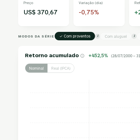
Preço
Variação (dia)
Re
US$ 370,67
-0,75%
+
✓ Com proventos
MODOS DA SÉRIE
Com aluguel
i
i
Retorno acumulado
+452,5%
(28/07/2000 – 3
Nominal
Real (IPCA)