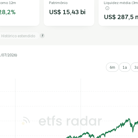
torno 12m
Patrimônio
Liquidez média (3m
28,2%
US$ 15,43 bi
US$ 287,5 
Histórico estendido
i
1/07/2026)
6m
1a
3