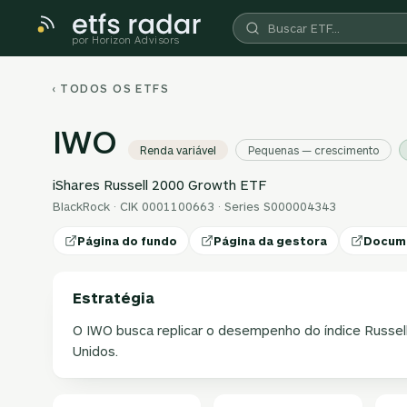
por Horizon Advisors
‹ TODOS OS ETFS
IWO
Renda variável
Pequenas — crescimento
iShares Russell 2000 Growth ETF
BlackRock · CIK 0001100663 · Series S000004343
Página do fundo
Página da gestora
Docum
Estratégia
O IWO busca replicar o desempenho do índice Russel
Unidos.