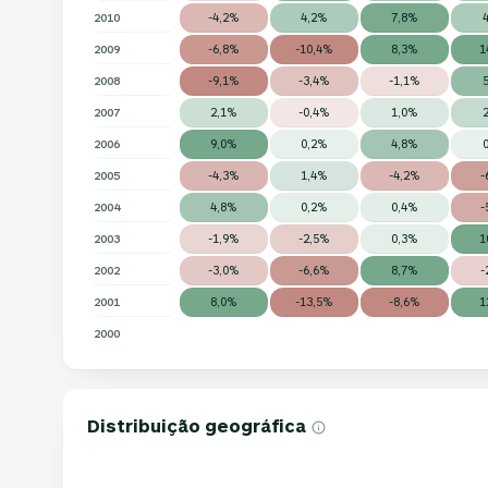
2010
-4,2%
4,2%
7,8%
2009
-6,8%
-10,4%
8,3%
1
2008
-9,1%
-3,4%
-1,1%
2007
2,1%
-0,4%
1,0%
2006
9,0%
0,2%
4,8%
2005
-4,3%
1,4%
-4,2%
-
2004
4,8%
0,2%
0,4%
-
2003
-1,9%
-2,5%
0,3%
1
2002
-3,0%
-6,6%
8,7%
-
2001
8,0%
-13,5%
-8,6%
1
2000
Distribuição geográfica