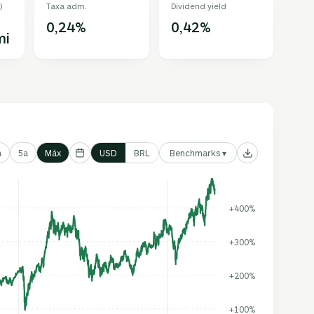
)
Taxa adm.
Dividend yield
0,24%
0,42%
mi
Benchmarks ▾
a
5a
Máx
USD
BRL
+400%
+300%
+200%
+100%