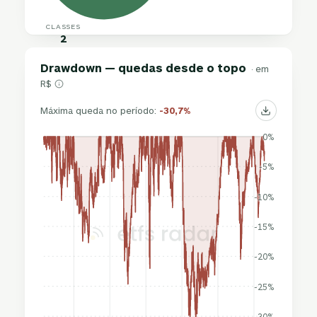
CLASSES
2
Drawdown — quedas desde o topo
· em
R$
Máxima queda no período:
-30,7%
0%
-5%
-10%
-15%
-20%
-25%
-30%