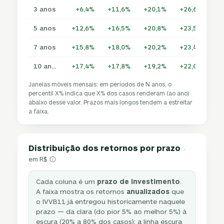
3 anos
+6,4%
+11,6%
+20,1%
+26,6%
+3
5 anos
+12,6%
+16,5%
+20,8%
+23,5%
+2
7 anos
+15,8%
+18,0%
+20,2%
+23,4%
+2
10 anos
+17,4%
+17,8%
+19,2%
+22,0%
+2
Janelas móveis mensais: em períodos de N anos, o
percentil X% indica que X% dos casos renderam (ao ano)
abaixo desse valor. Prazos mais longos tendem a estreitar
a faixa.
Distribuição dos retornos por prazo
·
em R$
Cada coluna é um
prazo de investimento
.
A faixa mostra os retornos
anualizados
que
o IVVB11 já entregou historicamente naquele
prazo — da clara (do pior 5% ao melhor 5%) à
escura (20% a 80% dos casos); a linha escura