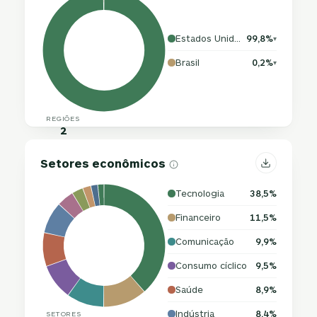
Estados Unidos da América
99,8%
▾
Brasil
0,2%
▾
REGIÕES
2
Setores econômicos
Tecnologia
38,5%
Financeiro
11,5%
Comunicação
9,9%
Consumo cíclico
9,5%
Saúde
8,9%
Indústria
8,4%
SETORES