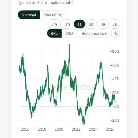
(janela de 1 ano · mais recente)
Nominal
Real (IPCA)
3m
6m
1a
2a
3a
5a
Benchmarks ▾
BRL
USD
+80%
+60%
+40%
+20%
0%
-20%
2016
2018
2020
2022
2024
2026