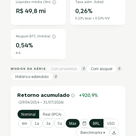
Liquidez média (3m)
Taxa adm. (total)
R$ 49,8 mi
0,26%
0,23% local + 0,03% IVV
Aluguel BTC (média)
0,54%
a.a.
MODOS DA SÉRIE
Com proventos
Com aluguel
i
i
Histórico estendido
i
Retorno acumulado
+920,9%
(29/04/2014 – 31/07/2026)
Nominal
Real (IPCA)
6m
1a
3a
5a
Máx
BRL
USD
Benchmarks ▾