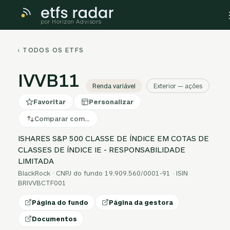
por Horizon Advisors
‹ TODOS OS ETFS
IVVB11
Renda variável
Exterior — ações
Favoritar
Personalizar
Comparar com…
ISHARES S&P 500 CLASSE DE ÍNDICE EM COTAS DE
CLASSES DE ÍNDICE IE - RESPONSABILIDADE
LIMITADA
BlackRock · CNPJ do fundo 19.909.560/0001-91 · ISIN
BRIVVBCTF001
Página do fundo
Página da gestora
Documentos