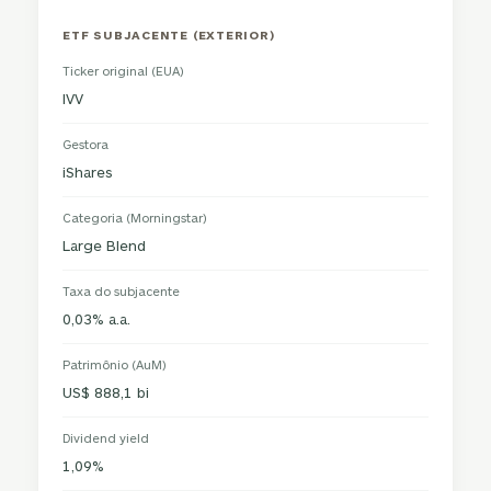
ETF SUBJACENTE (EXTERIOR)
Ticker original (EUA)
IVV
Gestora
iShares
Categoria (Morningstar)
Large Blend
Taxa do subjacente
0,03% a.a.
Patrimônio (AuM)
US$ 888,1 bi
Dividend yield
1,09%