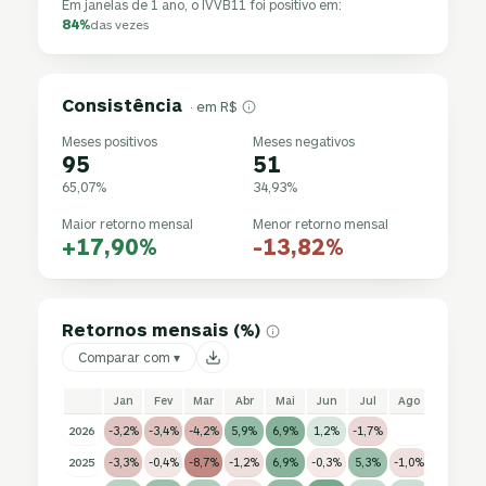
Em janelas de 1 ano, o IVVB11 foi positivo em:
84%
das vezes
Consistência
· em R$
Meses positivos
Meses negativos
95
51
65,07%
34,93%
Maior retorno mensal
Menor retorno mensal
+17,90%
-13,82%
Retornos mensais (%)
Comparar com ▾
Jan
Fev
Mar
Abr
Mai
Jun
Jul
Ago
Set
2026
-3,2%
-3,4%
-4,2%
5,9%
6,9%
1,2%
-1,7%
2025
-3,3%
-0,4%
-8,7%
-1,2%
6,9%
-0,3%
5,3%
-1,0%
1,5%
3