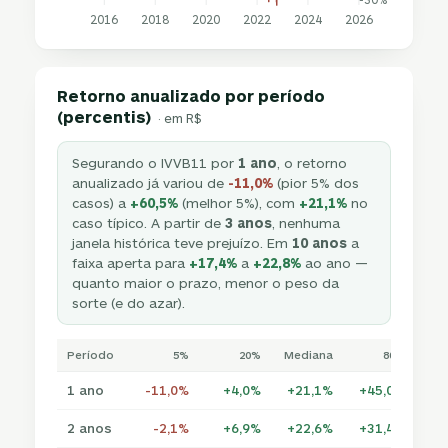
2016
2018
2020
2022
2024
2026
Retorno anualizado por período
(percentis)
· em R$
Segurando o IVVB11 por
1 ano
, o retorno
anualizado já variou de
-11,0%
(pior 5% dos
casos) a
+60,5%
(melhor 5%), com
+21,1%
no
caso típico. A partir de
3 anos
, nenhuma
janela histórica teve prejuízo. Em
10 anos
a
faixa aperta para
+17,4%
a
+22,8%
ao ano —
quanto maior o prazo, menor o peso da
sorte (e do azar).
Período
5%
20%
Mediana
80%
1 ano
-11,0%
+4,0%
+21,1%
+45,0%
+6
2 anos
-2,1%
+6,9%
+22,6%
+31,4%
+4