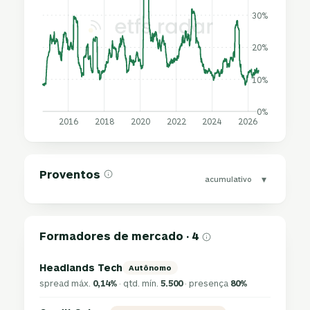
30%
20%
10%
0%
2016
2018
2020
2022
2024
2026
Proventos
▾
acumulativo
Formadores de mercado · 4
Headlands Tech
Autônomo
spread máx.
0,14%
· qtd. mín.
5.500
· presença
80%