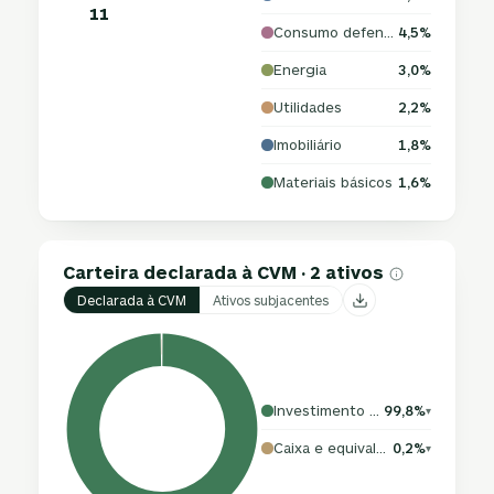
11
Consumo defensivo
4,5%
Energia
3,0%
Utilidades
2,2%
Imobiliário
1,8%
Materiais básicos
1,6%
Carteira declarada à CVM · 2 ativos
Declarada à CVM
Ativos subjacentes
Investimento no exterior
99,8%
▾
Caixa e equivalentes
0,2%
▾