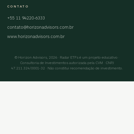
CONTATO
+55 11 94220-6333
contato@horizonadvisors.com.br
www.horizonadvisors.com.br
© Horizon Advisors, 2026 · Radar ETFs é um projeto educativo ·
Consultoria de Investimentos autorizada pela CVM · CNPJ
47.211.324/0001-32 · Não constitui recomendação de investimento.