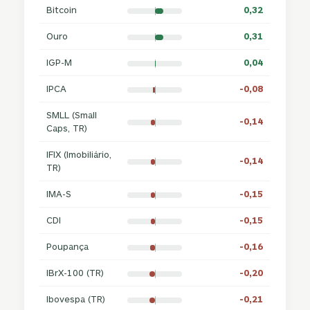
Bitcoin
0,32
Ouro
0,31
IGP-M
0,04
IPCA
-0,08
SMLL (Small
-0,14
Caps, TR)
IFIX (Imobiliário,
-0,14
TR)
IMA-S
-0,15
CDI
-0,15
Poupança
-0,16
IBrX-100 (TR)
-0,20
Ibovespa (TR)
-0,21