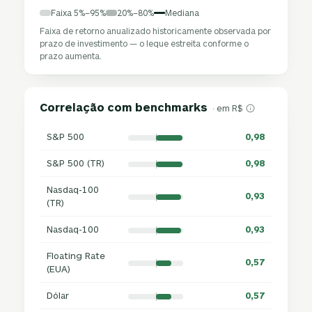
Faixa 5%–95%
20%–80%
Mediana
Faixa de retorno anualizado historicamente observada por
prazo de investimento — o leque estreita conforme o
prazo aumenta.
Correlação com benchmarks
· em R$
S&P 500
0,98
S&P 500 (TR)
0,98
Nasdaq-100
0,93
(TR)
Nasdaq-100
0,93
Floating Rate
0,57
(EUA)
Dólar
0,57