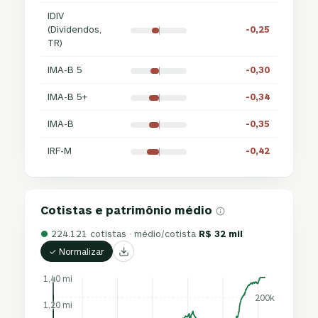
IDIV
(Dividendos,
-0,25
TR)
IMA-B 5
-0,30
IMA-B 5+
-0,34
IMA-B
-0,35
IRF-M
-0,42
Cotistas e patrimônio médio
●
224.121 cotistas · médio/cotista
R$ 32 mil
✓ Normalizar
1,40 mi
200k
1,20 mi