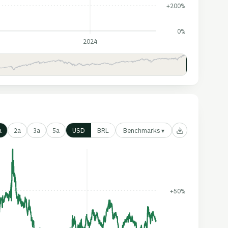
+200%
0%
2024
Benchmarks ▾
a
2a
3a
5a
USD
BRL
+50%