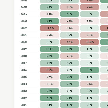
2025
5,1%
-3,7%
-6,6%
2024
-0,8%
7,3%
3,0%
-
2023
9,1%
-2,0%
-0,0%
-
2022
-11,6%
-1,5%
0,8%
-
2021
-0,3%
1,9%
-2,7%
2020
1,8%
-6,4%
-13,0%
1
2019
11,4%
6,7%
1,8%
2018
5,7%
-2,7%
0,6%
-
2017
3,7%
2,9%
0,6%
2016
-9,2%
0,4%
8,0%
2015
-0,9%
6,2%
1,3%
-
2014
-1,1%
5,4%
-2,5%
-
2013
6,7%
0,5%
3,2%
2012
7,6%
5,1%
1,8%
-
2011
2,1%
4,6%
2,3%