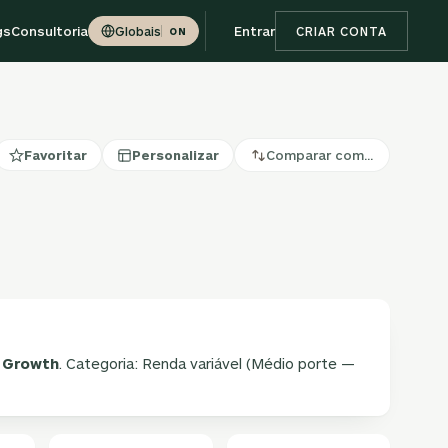
gs
Consultoria
Entrar
Globais
CRIAR CONTA
ON
Favoritar
Personalizar
Comparar com…
 Growth
. Categoria: Renda variável (Médio porte —