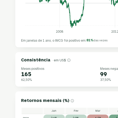
2008
201
81%
Em janelas de 1 ano, o IMCG foi positivo em:
das vezes
Consistência
· em US$
Meses positivos
Meses nega
165
99
62,50%
37,50%
Retornos mensais (%)
Jan
Fev
Mar
2026
2,6%
2,9%
-6,5%
1