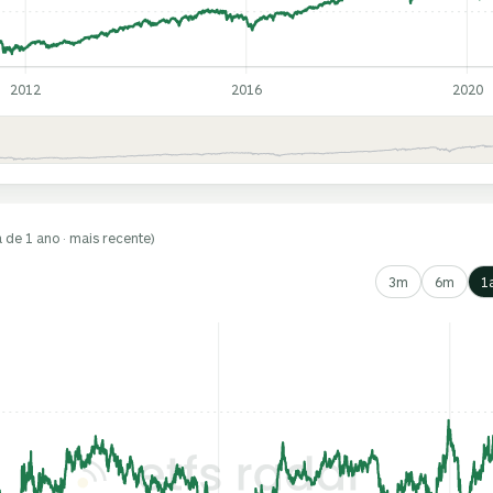
2012
2016
2020
a de 1 ano · mais recente)
3m
6m
1