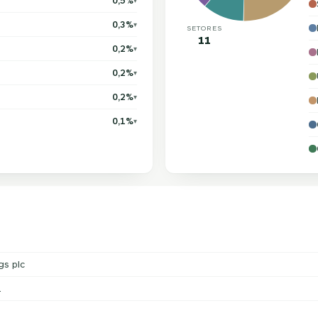
0,5%
▾
0,3%
▾
SETORES
11
0,2%
▾
0,2%
▾
0,2%
▾
0,1%
▾
gs plc
.