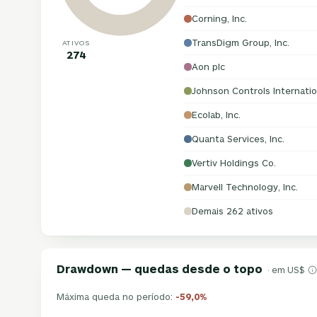
Corning, Inc.
TransDigm Group, Inc.
ATIVOS
274
Aon plc
Johnson Controls Internatio
Ecolab, Inc.
Quanta Services, Inc.
Vertiv Holdings Co.
Marvell Technology, Inc.
Demais 262 ativos
Drawdown — quedas desde o topo
· em US$
Máxima queda no período:
-59,0%