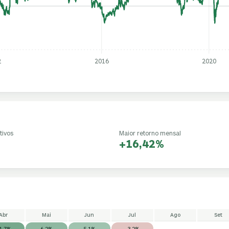
2
2016
2020
tivos
Maior retorno mensal
+16,42%
Abr
Mai
Jun
Jul
Ago
Set
1,7%
6,2%
5,1%
-3,2%