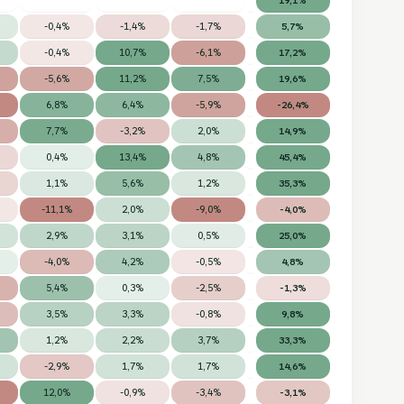
-0,4%
-1,4%
-1,7%
5,7%
-0,4%
10,7%
-6,1%
17,2%
-5,6%
11,2%
7,5%
19,6%
6,8%
6,4%
-5,9%
-26,4%
7,7%
-3,2%
2,0%
14,9%
0,4%
13,4%
4,8%
45,4%
1,1%
5,6%
1,2%
35,3%
-11,1%
2,0%
-9,0%
-4,0%
2,9%
3,1%
0,5%
25,0%
-4,0%
4,2%
-0,5%
4,8%
5,4%
0,3%
-2,5%
-1,3%
3,5%
3,3%
-0,8%
9,8%
1,2%
2,2%
3,7%
33,3%
-2,9%
1,7%
1,7%
14,6%
12,0%
-0,9%
-3,4%
-3,1%