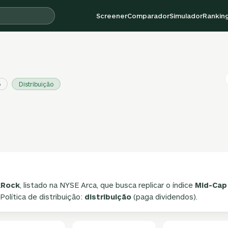
Screener
Comparador
Simulador
Rankin
o
Distribuição
kRock
, listado na NYSE Arca, que busca replicar o índice
Mid-Cap
 Política de distribuição:
distribuição
(paga dividendos).