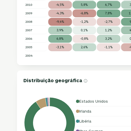
2010
-4,5%
5,8%
6,7%
2009
-4,3%
-6,8%
7,8%
1
2008
-9,4%
-1,2%
-2,7%
2007
3,9%
0,1%
1,2%
2006
6,8%
-0,8%
3,2%
2005
-3,1%
2,6%
-1,1%
-
2004
Distribuição geográfica
Estados Unidos
Irlanda
Libéria