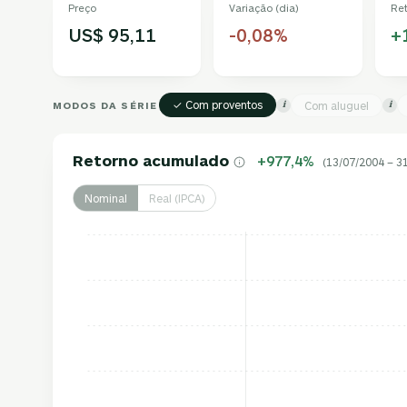
Preço
Variação (dia)
Re
US$ 95,11
-0,08%
+
✓ Com proventos
MODOS DA SÉRIE
Com aluguel
i
i
Retorno acumulado
+977,4%
(13/07/2004 – 3
Nominal
Real (IPCA)