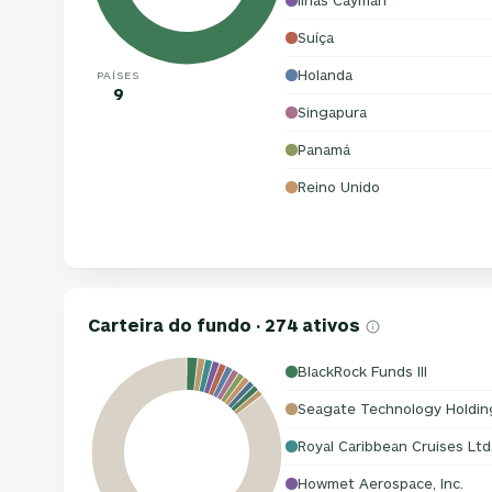
Ilhas Cayman
Suíça
Holanda
PAÍSES
9
Singapura
Panamá
Reino Unido
Carteira do fundo · 274 ativos
BlackRock Funds III
Seagate Technology Holdin
Royal Caribbean Cruises Ltd
Howmet Aerospace, Inc.