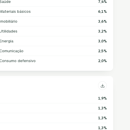
Saúde
7,4%
Materiais básicos
6,1%
Imobiliário
3,6%
Utilidades
3,2%
Energia
3,0%
Comunicação
2,5%
Consumo defensivo
2,0%
1,9%
1,3%
1,3%
1,3%