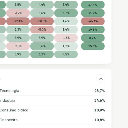
3,8%
4,4%
5,4%
27,4%
-3,2%
3,6%
6,7%
41,7%
-22,1%
-10,3%
1,6%
-46,7%
3,3%
-5,0%
1,4%
19,1%
3,9%
3,9%
-1,5%
8,7%
-2,3%
5,6%
1,2%
15,8%
3,9%
6,3%
4,5%
Tecnologia
25,7%
Indústria
24,6%
Consumo cíclico
10,9%
Financeiro
10,8%