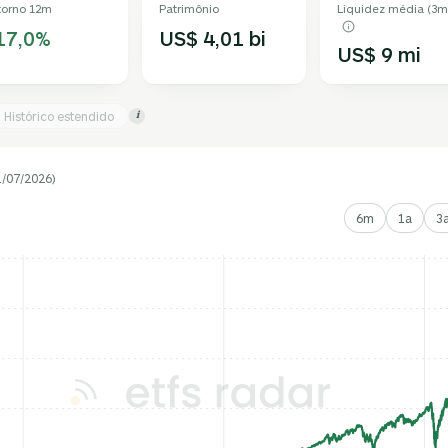
torno 12m
Patrimônio
Liquidez média (3m
17,0%
US$ 4,01 bi
US$ 9 mi
Histórico estendido
i
1/07/2026)
6m
1a
3