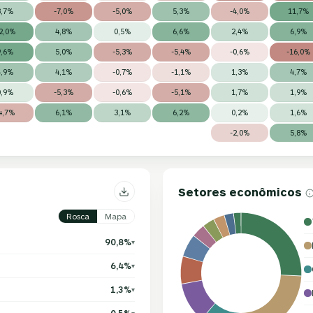
3,7%
-7,0%
-5,0%
5,3%
-4,0%
11,7%
2,0%
4,8%
0,5%
6,6%
2,4%
6,9%
9,6%
5,0%
-5,3%
-5,4%
-0,6%
-16,0%
4,9%
4,1%
-0,7%
-1,1%
1,3%
4,7%
0,9%
-5,3%
-0,6%
-5,1%
1,7%
1,9%
4,7%
6,1%
3,1%
6,2%
0,2%
1,6%
-2,0%
5,8%
Setores econômicos
Rosca
Mapa
90,8%
▾
6,4%
▾
1,3%
▾