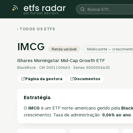
por Horizon Advisors
‹ TODOS OS ETFS
IMCG
Renda variável
Médio porte — cresciment
iShares Morningstar Mid-Cap Growth ETF
BlackRock · CIK 0001100663 · Series S000004430
Página da gestora
Documentos
Estratégia
O
IMCG
é um ETF norte-americano gerido pela
Blac
crescimento). Taxa de administração:
0,06% ao ano
.