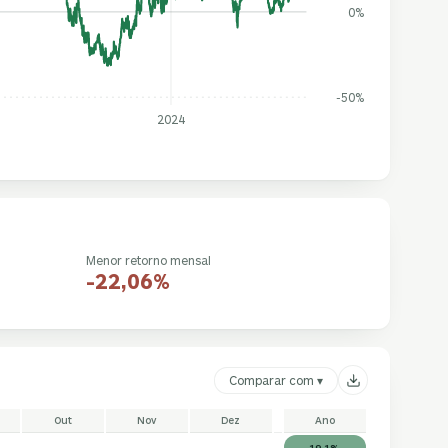
0%
-50%
2024
Menor retorno mensal
-22,06%
Comparar com ▾
Out
Nov
Dez
Ano
19,1%