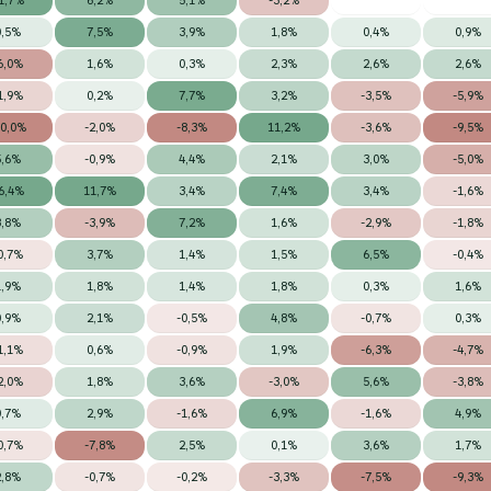
0,5%
7,5%
3,9%
1,8%
0,4%
0,9%
6,0%
1,6%
0,3%
2,3%
2,6%
2,6%
1,9%
0,2%
7,7%
3,2%
-3,5%
-5,9%
10,0%
-2,0%
-8,3%
11,2%
-3,6%
-9,5%
5,6%
-0,9%
4,4%
2,1%
3,0%
-5,0%
6,4%
11,7%
3,4%
7,4%
3,4%
-1,6%
3,8%
-3,9%
7,2%
1,6%
-2,9%
-1,8%
0,7%
3,7%
1,4%
1,5%
6,5%
-0,4%
1,9%
1,8%
1,4%
1,8%
0,3%
1,6%
0,9%
2,1%
-0,5%
4,8%
-0,7%
0,3%
1,1%
0,6%
-0,9%
1,9%
-6,3%
-4,7%
2,0%
1,8%
3,6%
-3,0%
5,6%
-3,8%
0,7%
2,9%
-1,6%
6,9%
-1,6%
4,9%
0,7%
-7,8%
2,5%
0,1%
3,6%
1,7%
2,8%
-0,7%
-0,2%
-3,3%
-7,5%
-9,3%