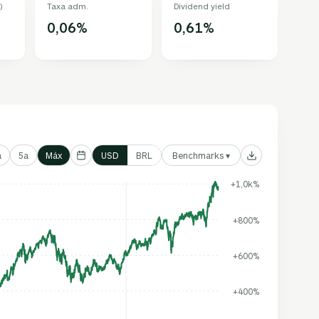
)
Taxa adm.
Dividend yield
0,06%
0,61%
Benchmarks ▾
a
5a
Máx
USD
BRL
+1,0k%
+800%
+600%
+400%