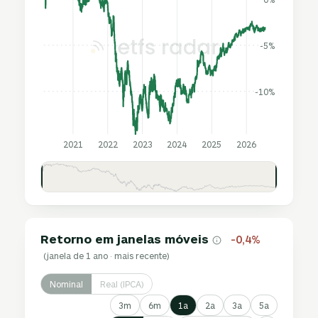
-5%
-10%
2021
2022
2023
2024
2025
2026
Retorno em janelas móveis
-0,4%
(janela de 1 ano · mais recente)
Nominal
Real (IPCA)
3m
6m
1a
2a
3a
5a