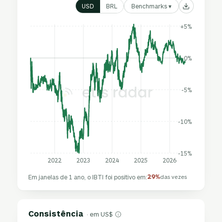
Benchmarks ▾
USD
BRL
+5%
0%
-5%
-10%
-15%
2022
2023
2024
2025
2026
29%
Em janelas de 1 ano, o IBTI foi positivo em:
das vezes
Consistência
· em US$