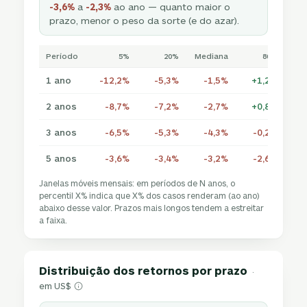
-3,6%
a
-2,3%
ao ano — quanto maior o
prazo, menor o peso da sorte (e do azar).
Período
5%
20%
Mediana
80%
1 ano
-12,2%
-5,3%
-1,5%
+1,2%
+
2 anos
-8,7%
-7,2%
-2,7%
+0,8%
+
3 anos
-6,5%
-5,3%
-4,3%
-0,2%
+
5 anos
-3,6%
-3,4%
-3,2%
-2,6%
Janelas móveis mensais: em períodos de N anos, o
percentil X% indica que X% dos casos renderam (ao ano)
abaixo desse valor. Prazos mais longos tendem a estreitar
a faixa.
Distribuição dos retornos por prazo
·
em US$