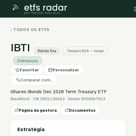
por Horizon Advisors
‹ TODOS OS ETFS
IBTI
Renda fixa
Tesouro EUA — longo
Distribuição
Favoritar
Personalizar
Comparar com…
iShares iBonds Dec 2028 Term Treasury ETF
BlackRock · CIK 0001100663 · Series S000067563
Página da gestora
Documentos
Estratégia