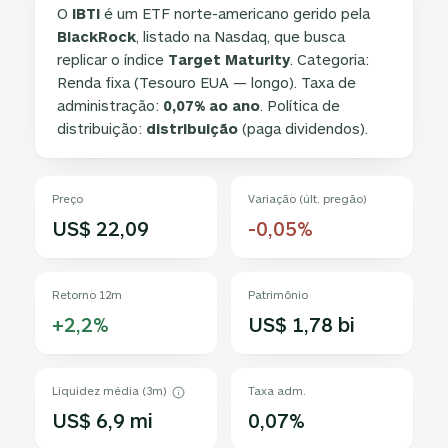
O
IBTI
é um ETF norte-americano gerido pela
BlackRock
, listado na Nasdaq, que busca
replicar o índice
Target Maturity
. Categoria:
Renda fixa (Tesouro EUA — longo). Taxa de
administração:
0,07% ao ano
. Política de
distribuição:
distribuição
(paga dividendos).
Preço
Variação (últ. pregão)
US$ 22,09
-0,05%
Retorno 12m
Patrimônio
+2,2%
US$ 1,78 bi
Liquidez média (3m)
Taxa adm.
US$ 6,9 mi
0,07%