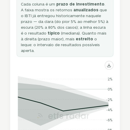
Cada coluna é um
prazo de investimento
.
A faixa mostra os retornos
anualizados
que
o IBTI já entregou historicamente naquele
prazo — da clara (do pior 5% ao melhor 5%) à
escura (20% a 80% dos casos); a linha escura
é o resultado
típico
(mediana). Quanto mais
à direita (prazo maior), mais
estreito
o
leque: o intervalo de resultados possíveis
aperta.
2%
0%
-2%
-4%
-6%
-8%