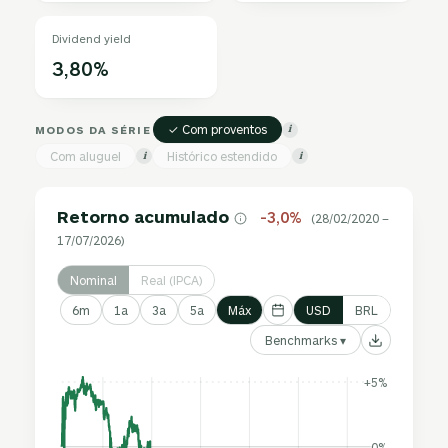
Dividend yield
3,80%
✓ Com proventos
MODOS DA SÉRIE
i
Com aluguel
Histórico estendido
i
i
Retorno acumulado
-3,0%
(28/02/2020 –
17/07/2026)
Nominal
Real (IPCA)
6m
1a
3a
5a
Máx
USD
BRL
Benchmarks ▾
+5%
0%