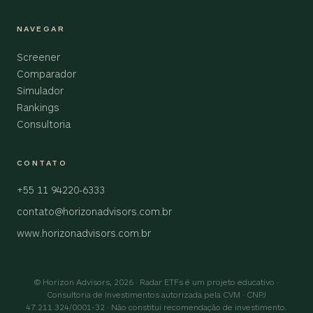
NAVEGAR
Screener
Comparador
Simulador
Rankings
Consultoria
CONTATO
+55 11 94220-6333
contato@horizonadvisors.com.br
www.horizonadvisors.com.br
© Horizon Advisors, 2026 · Radar ETFs é um projeto educativo ·
Consultoria de Investimentos autorizada pela CVM · CNPJ
47.211.324/0001-32 · Não constitui recomendação de investimento.