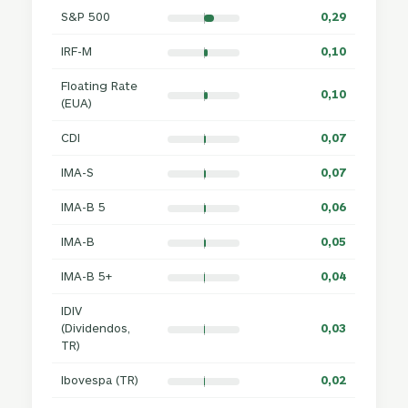
S&P 500
0,29
IRF-M
0,10
Floating Rate
0,10
(EUA)
CDI
0,07
IMA-S
0,07
IMA-B 5
0,06
IMA-B
0,05
IMA-B 5+
0,04
IDIV
(Dividendos,
0,03
TR)
Ibovespa (TR)
0,02