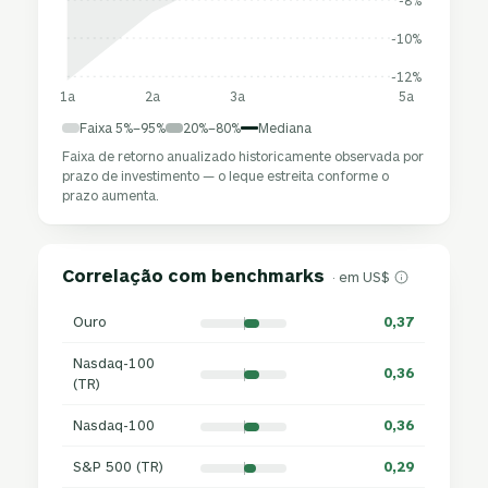
-10%
-12%
1a
2a
3a
5a
Faixa 5%–95%
20%–80%
Mediana
Faixa de retorno anualizado historicamente observada por
prazo de investimento — o leque estreita conforme o
prazo aumenta.
Correlação com benchmarks
· em US$
Ouro
0,37
Nasdaq-100
0,36
(TR)
Nasdaq-100
0,36
S&P 500 (TR)
0,29