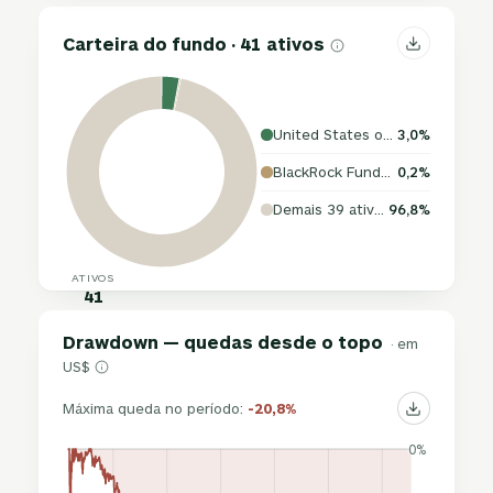
Carteira do fundo · 41 ativos
United States of America
3,0%
BlackRock Funds III
0,2%
Demais 39 ativos
96,8%
ATIVOS
41
Drawdown — quedas desde o topo
· em
US$
Máxima queda no período:
-20,8%
0%