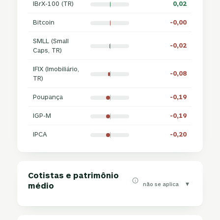
IBrX-100 (TR)
0,02
Bitcoin
-0,00
SMLL (Small
-0,02
Caps, TR)
IFIX (Imobiliário,
-0,08
TR)
Poupança
-0,19
IGP-M
-0,19
IPCA
-0,20
Cotistas e patrimônio
▾
não se aplica
médio