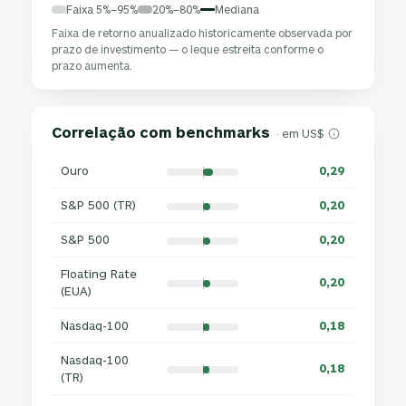
Faixa 5%–95%
20%–80%
Mediana
Faixa de retorno anualizado historicamente observada por
prazo de investimento — o leque estreita conforme o
prazo aumenta.
Correlação com benchmarks
· em US$
Ouro
0,29
S&P 500 (TR)
0,20
S&P 500
0,20
Floating Rate
0,20
(EUA)
Nasdaq-100
0,18
Nasdaq-100
0,18
(TR)