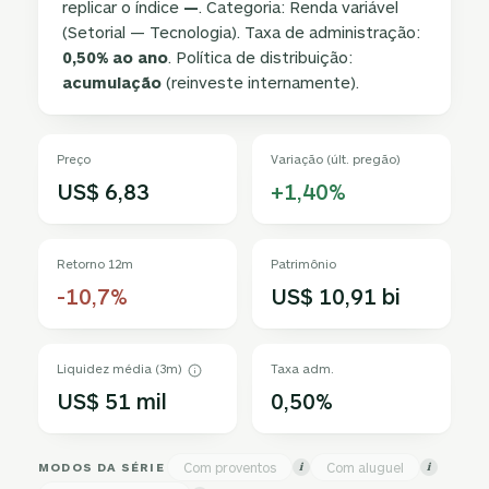
replicar o índice
—
. Categoria: Renda variável
(Setorial — Tecnologia). Taxa de administração:
0,50% ao ano
. Política de distribuição:
acumulação
(reinveste internamente).
Preço
Variação (últ. pregão)
US$ 6,83
+1,40%
Retorno 12m
Patrimônio
-10,7%
US$ 10,91 bi
Liquidez média (3m)
Taxa adm.
US$ 51 mil
0,50%
MODOS DA SÉRIE
Com proventos
Com aluguel
i
i