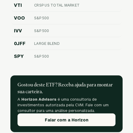
VTI
CRSP US TOTAL MARKET
VOO
S&P 500
IVV
S&P 500
0JFF
LARGE BLEND
SPY
S&P 500
Gostou deste ETF? Receba ajuda para montar
sua carteira.
A
Horizon Advisors
é uma consultoria de
investimentos autorizada pela CVM. Fale com um
consultor para uma análise personalizada.
Falar com a Horizon