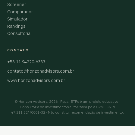
Screener
Comparador
Simulador
Rankings
Consultoria
CONTATO
+55 11 94220-6333
contato@horizonadvisors.com.br
www.horizonadvisors.com.br
© Horizon Advisors, 2026 · Radar ETFs é um projeto educativo ·
Consultoria de Investimentos autorizada pela CVM · CNPJ
47.211.324/0001-32 · Não constitui recomendação de investimento.