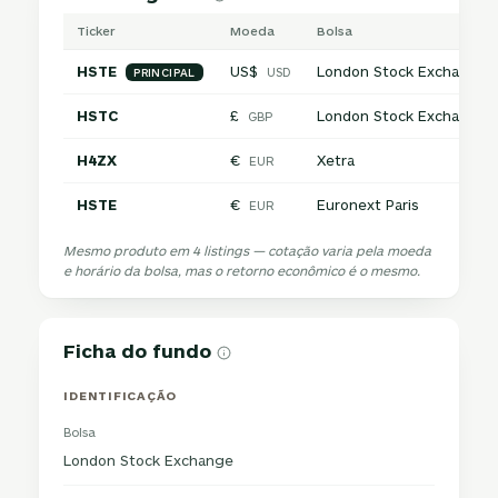
Ticker
Moeda
Bolsa
HSTE
US$
London Stock Exchange
USD
PRINCIPAL
HSTC
£
London Stock Exchange
GBP
H4ZX
€
Xetra
EUR
HSTE
€
Euronext Paris
EUR
Mesmo produto em 4 listings — cotação varia pela moeda
e horário da bolsa, mas o retorno econômico é o mesmo.
Ficha do fundo
IDENTIFICAÇÃO
Bolsa
London Stock Exchange