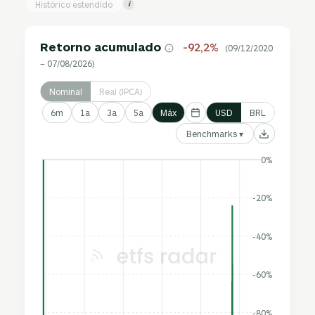
Histórico estendido
i
Retorno acumulado
-92,2%
(09/12/2020
– 07/08/2026)
Nominal
Real (IPCA)
6m
1a
3a
5a
Máx
USD
BRL
Benchmarks ▾
0%
-20%
-40%
-60%
-80%