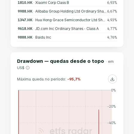
1810.HK
· Xiaomi Corp Class B
6,93%
9988.HK
· Alibaba Group Holding Ltd Ordinary Shares
6,67%
1347.HK
· Hua Hong Grace Semiconductor Ltd Shs Unitary 144A/Reg S
4,93%
9618.HK
· JD.com Inc Ordinary Shares - Class A
4,77%
9888.HK
· Baidu Inc
4,76%
Drawdown — quedas desde o topo
· em
US$
Máxima queda no período:
-95,7%
0%
-20%
-40%