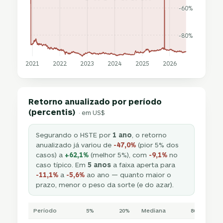
-60%
-80%
2021
2022
2023
2024
2025
2026
Retorno anualizado por período
(percentis)
· em US$
Segurando o HSTE por
1 ano
, o retorno
anualizado já variou de
-47,0%
(pior 5% dos
casos) a
+62,1%
(melhor 5%), com
-9,1%
no
caso típico. Em
5 anos
a faixa aperta para
-11,1%
a
-5,6%
ao ano — quanto maior o
prazo, menor o peso da sorte (e do azar).
Período
5%
20%
Mediana
80%