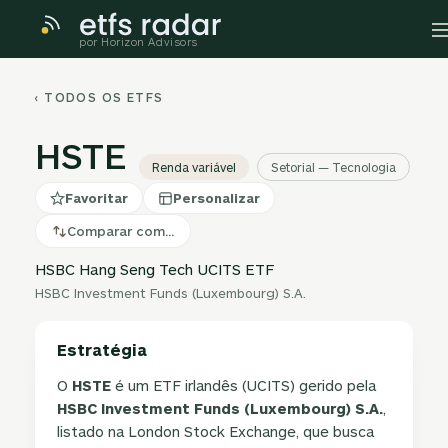
por Horizon Advisors
‹ TODOS OS ETFS
HSTE
Renda variável
Setorial — Tecnologia
Favoritar
Personalizar
Comparar com…
HSBC Hang Seng Tech UCITS ETF
HSBC Investment Funds (Luxembourg) S.A.
Estratégia
O
HSTE
é um ETF irlandês (UCITS) gerido pela
HSBC Investment Funds (Luxembourg) S.A.
,
listado na London Stock Exchange, que busca