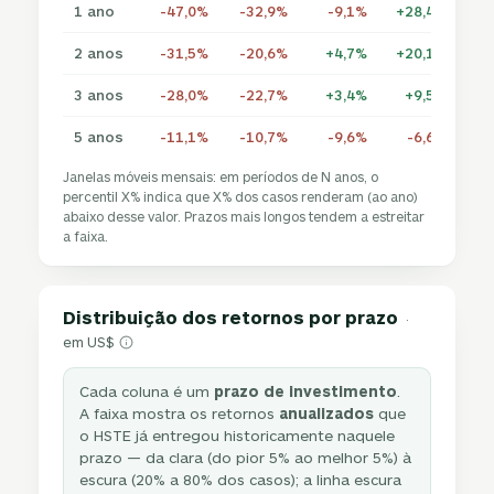
1 ano
-47,0%
-32,9%
-9,1%
+28,4%
+6
2 anos
-31,5%
-20,6%
+4,7%
+20,1%
+2
3 anos
-28,0%
-22,7%
+3,4%
+9,5%
+2
5 anos
-11,1%
-10,7%
-9,6%
-6,6%
Janelas móveis mensais: em períodos de N anos, o
percentil X% indica que X% dos casos renderam (ao ano)
abaixo desse valor. Prazos mais longos tendem a estreitar
a faixa.
Distribuição dos retornos por prazo
·
em US$
Cada coluna é um
prazo de investimento
.
A faixa mostra os retornos
anualizados
que
o HSTE já entregou historicamente naquele
prazo — da clara (do pior 5% ao melhor 5%) à
escura (20% a 80% dos casos); a linha escura