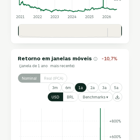
2021
2022
2023
2024
2025
2026
Retorno em janelas móveis
-10,7%
(janela de 1 ano · mais recente)
Nominal
Real (IPCA)
3m
6m
1a
2a
3a
5a
Benchmarks ▾
USD
BRL
+800%
+600%