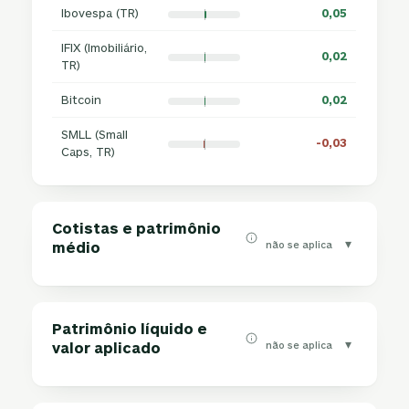
Ibovespa (TR)
0,05
IFIX (Imobiliário,
0,02
TR)
Bitcoin
0,02
SMLL (Small
-0,03
Caps, TR)
Cotistas e patrimônio
▾
não se aplica
médio
Patrimônio líquido e
▾
não se aplica
valor aplicado