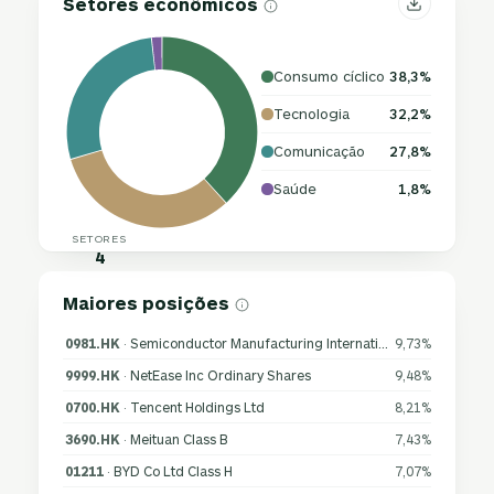
Setores econômicos
Consumo cíclico
38,3%
Tecnologia
32,2%
Comunicação
27,8%
Saúde
1,8%
SETORES
4
Maiores posições
0981.HK
· Semiconductor Manufacturing International Corp
9,73%
9999.HK
· NetEase Inc Ordinary Shares
9,48%
0700.HK
· Tencent Holdings Ltd
8,21%
3690.HK
· Meituan Class B
7,43%
01211
· BYD Co Ltd Class H
7,07%